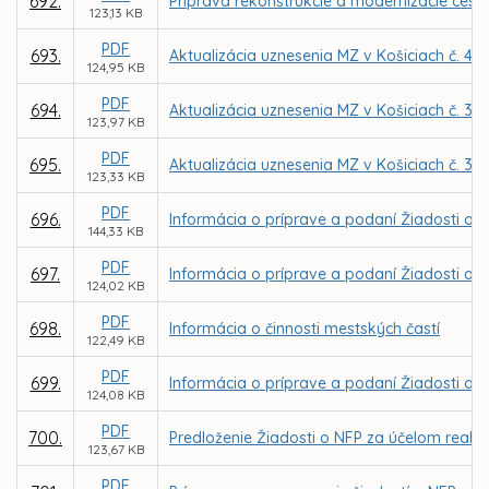
692.
Príprava rekonštrukcie a modernizácie cesty 
123,13 KB
PDF
693.
Aktualizácia uznesenia MZ v Košiciach č. 49
124,95 KB
PDF
694.
Aktualizácia uznesenia MZ v Košiciach č. 37
123,97 KB
PDF
695.
Aktualizácia uznesenia MZ v Košiciach č. 33
123,33 KB
PDF
696.
Informácia o príprave a podaní Žiadosti o N
144,33 KB
PDF
697.
Informácia o príprave a podaní Žiadosti o 
124,02 KB
PDF
698.
Informácia o činnosti mestských častí
122,49 KB
PDF
699.
Informácia o príprave a podaní Žiadosti o N
124,08 KB
PDF
700.
Predloženie Žiadosti o NFP za účelom realiz
123,67 KB
PDF