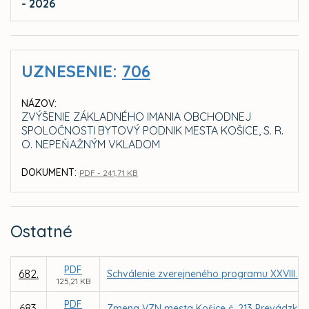
- 2026
UZNESENIE:
706
NÁZOV:
ZVÝŠENIE ZÁKLADNÉHO IMANIA OBCHODNEJ
SPOLOČNOSTI BYTOVÝ PODNIK MESTA KOŠICE, S. R.
O. NEPEŇAŽNÝM VKLADOM
DOKUMENT:
PDF - 241,71 KB
Ostatné
PDF
682.
Schválenie zverejneného programu XXVIII. z
125,21 KB
PDF
683.
Zmena VZN mesta Košice č. 213 Prevádzkový