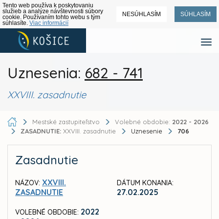
Tento web používa k poskytovaniu
služieb a analýze návštevnosti súbory
NESÚHLASÍM
SÚHLASÍM
cookie. Používaním tohto webu s tým
súhlasíte.
Viac informácií
Uznesenia:
682 - 741
XXVIII. zasadnutie
Mestské zastupiteľstvo
Volebné obdobie:
2022 - 2026
ZASADNUTIE:
XXVIII. zasadnutie
Uznesenie
706
Zasadnutie
XXVIII.
NÁZOV:
DÁTUM KONANIA:
ZASADNUTIE
27.02.2025
2022
VOLEBNÉ OBDOBIE: