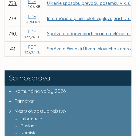
PDF
738.
Určenie spôsobu prevodu pozemku v k. ú. 
142,06 KB
PDF
739.
Informácia o plnení úloh vyplývajúcich z uz
141,54 KB
PDF
740.
Správa o odpovediach na interpelácie a dop
122,24 KB
PDF
741.
Správa o činnosti Útvaru hlavného kontroló
123,07 KB
Samospráva
Komunálne voľby 2026
Primátor
Mestské zastupiteľstvo
Informácie
Poslanci
Komisie