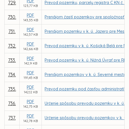
PDF
729.
Prevod pozemku, parcely registra C KN č. 2
123,77 KB
PDF
730.
Prenájom častí pozemkov pre spoločnosť KE
143,35 KB
PDF
731.
Prenájom pozemku v k. ú. Jazero pre Mests
142,57 KB
PDF
732.
Prevod pozemku v k. ú. Košická Belá pre M
142,66 KB
PDF
733.
Prevod pozemku v k. ú. Nižná Úvrať pre RN
142,9 KB
PDF
734.
Prenájom pozemkov v k. ú. Severné mesto, L
191,45 KB
PDF
735.
Prevod pozemku pod časťou administratívnej 
142,12 KB
PDF
736.
Určenie spôsobu prevodu pozemku v k. ú. Vy
142,75 KB
PDF
737.
Určenie spôsobu prevodu pozemkov v k. ú.
142,78 KB