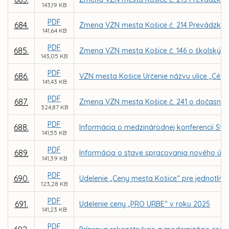
143,19 KB
PDF
684.
Zmena VZN mesta Košice č. 214 Prevádzkov
141,64 KB
PDF
685.
Zmena VZN mesta Košice č. 146 o školskýc
143,05 KB
PDF
686.
VZN mesta Košice Určenie názvu ulice „Cédr
141,43 KB
PDF
687.
Zmena VZN mesta Košice č. 241 o dočasno
324,87 KB
PDF
688.
Informácia o medzinárodnej konferencii Stra
141,55 KB
PDF
689.
Informácia o stave spracovania nového úz
141,39 KB
PDF
690.
Udelenie „Ceny mesta Košice“ pre jednotlivc
123,28 KB
PDF
691.
Udelenie ceny „PRO URBE“ v roku 2025
141,23 KB
PDF