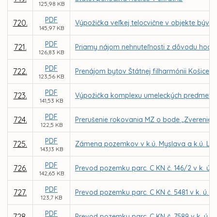
125,98 KB
PDF
720.
Výpožička veľkej telocvične v objekte bývale
145,97 KB
PDF
721.
Priamy nájom nehnuteľnosti z dôvodu hodné
126,83 KB
PDF
722.
Prenájom bytov Štátnej filharmónii Košice 
123,56 KB
PDF
723.
Výpožička komplexu umeleckých predmetov 
141,53 KB
PDF
724.
Prerušenie rokovania MZ o bode „Zverenie s
122,5 KB
PDF
725.
Zámena pozemkov v k.ú. Myslava a k.ú. Lun
143,13 KB
PDF
726.
Prevod pozemku parc. C KN č. 146/2 v k. ú.
142,65 KB
PDF
727.
Prevod pozemku parc. C KN č. 5481 v k. ú. 
123,7 KB
PDF
728.
Prevod pozemku parc. C KN č. 7589 v k. ú. 