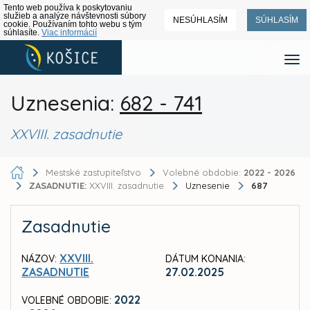
Tento web používa k poskytovaniu
služieb a analýze návštevnosti súbory
NESÚHLASÍM
SÚHLASÍM
cookie. Používaním tohto webu s tým
súhlasíte.
Viac informácií
Uznesenia:
682 - 741
XXVIII. zasadnutie
Mestské zastupiteľstvo
Volebné obdobie:
2022 - 2026
ZASADNUTIE:
XXVIII. zasadnutie
Uznesenie
687
Zasadnutie
XXVIII.
NÁZOV:
DÁTUM KONANIA:
ZASADNUTIE
27.02.2025
2022
VOLEBNÉ OBDOBIE: