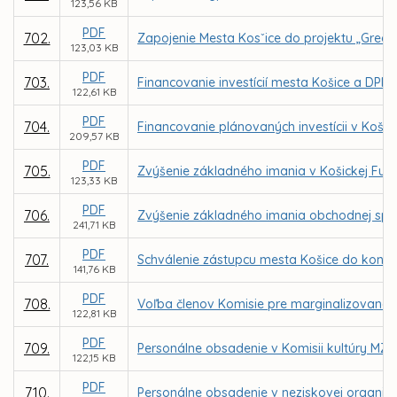
123,56 KB
PDF
702.
Zapojenie Mesta Kosˇice do projektu „Gree
123,03 KB
PDF
703.
Financovanie investícií mesta Košice a DPMK
122,61 KB
PDF
704.
Financovanie plánovaných investícii v Košic
209,57 KB
PDF
705.
Zvýšenie základného imania v Košickej Futb
123,33 KB
PDF
706.
Zvýšenie základného imania obchodnej spol
241,71 KB
PDF
707.
Schválenie zástupcu mesta Košice do kontr
141,76 KB
PDF
708.
Voľba členov Komisie pre marginalizované 
122,81 KB
PDF
709.
Personálne obsadenie v Komisii kultúry MZ v
122,15 KB
PDF
710.
Personálne obsadenie v neziskovej organizáci