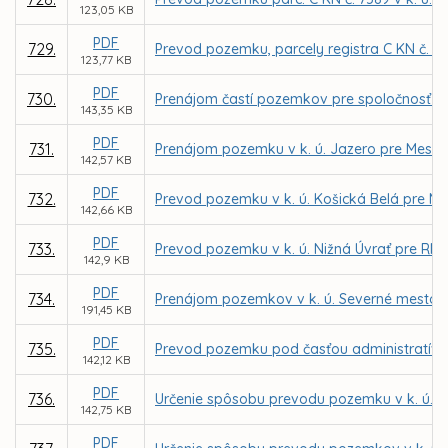
123,05 KB
PDF
729.
Prevod pozemku, parcely registra C KN č. 2
123,77 KB
PDF
730.
Prenájom častí pozemkov pre spoločnosť KE
143,35 KB
PDF
731.
Prenájom pozemku v k. ú. Jazero pre Mests
142,57 KB
PDF
732.
Prevod pozemku v k. ú. Košická Belá pre M
142,66 KB
PDF
733.
Prevod pozemku v k. ú. Nižná Úvrať pre RN
142,9 KB
PDF
734.
Prenájom pozemkov v k. ú. Severné mesto, L
191,45 KB
PDF
735.
Prevod pozemku pod časťou administratívnej 
142,12 KB
PDF
736.
Určenie spôsobu prevodu pozemku v k. ú. Vy
142,75 KB
PDF