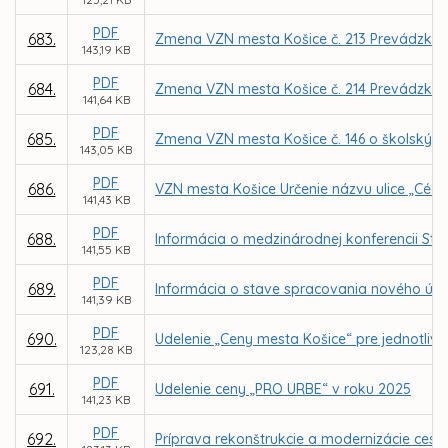
PDF
683.
Zmena VZN mesta Košice č. 213 Prevádzkový
143,19 KB
PDF
684.
Zmena VZN mesta Košice č. 214 Prevádzkov
141,64 KB
PDF
685.
Zmena VZN mesta Košice č. 146 o školskýc
143,05 KB
PDF
686.
VZN mesta Košice Určenie názvu ulice „Cédr
141,43 KB
PDF
688.
Informácia o medzinárodnej konferencii Stra
141,55 KB
PDF
689.
Informácia o stave spracovania nového úz
141,39 KB
PDF
690.
Udelenie „Ceny mesta Košice“ pre jednotlivc
123,28 KB
PDF
691.
Udelenie ceny „PRO URBE“ v roku 2025
141,23 KB
PDF
692.
Príprava rekonštrukcie a modernizácie cesty 