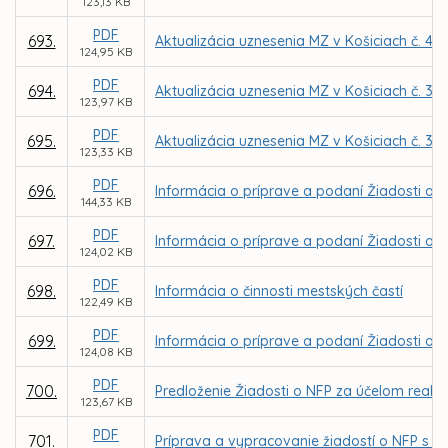
123,13 KB
PDF
693.
Aktualizácia uznesenia MZ v Košiciach č. 49
124,95 KB
PDF
694.
Aktualizácia uznesenia MZ v Košiciach č. 37
123,97 KB
PDF
695.
Aktualizácia uznesenia MZ v Košiciach č. 33
123,33 KB
PDF
696.
Informácia o príprave a podaní Žiadosti o N
144,33 KB
PDF
697.
Informácia o príprave a podaní Žiadosti o 
124,02 KB
PDF
698.
Informácia o činnosti mestských častí
122,49 KB
PDF
699.
Informácia o príprave a podaní Žiadosti o N
124,08 KB
PDF
700.
Predloženie Žiadosti o NFP za účelom realiz
123,67 KB
PDF
701.
Príprava a vypracovanie žiadostí o NFP s n