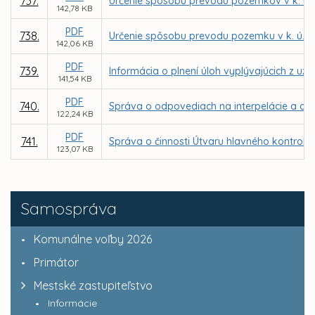
737.
Určenie spôsobu prevodu pozemkov v k. ú.
142,78 KB
PDF
738.
Určenie spôsobu prevodu pozemku v k. ú. 
142,06 KB
PDF
739.
Informácia o plnení úloh vyplývajúcich z uz
141,54 KB
PDF
740.
Správa o odpovediach na interpelácie a dop
122,24 KB
PDF
741.
Správa o činnosti Útvaru hlavného kontroló
123,07 KB
Samospráva
Komunálne voľby 2026
Primátor
Mestské zastupiteľstvo
Informácie