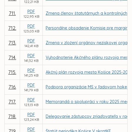
122,21 KB
PDF
711.
Zmena členov štatutárnych a kontrolných 
122,95 KB
PDF
712.
Personálne obsadenie Komisie pre margina
123,03 KB
PDF
713.
Zmena v zložení orgánov neziskovej organizá
142,41 KB
PDF
714.
Vyhodnotenie Akčného plánu rozvoja mesta
141,32 KB
PDF
715.
Akčný plán rozvoja mesta Košice 2025-202
141,25 KB
PDF
716.
Podpora organizácie MS v ľadovom hokeji I
141,79 KB
PDF
717.
Memorandá o spolupráci v roku 2025 medzi m
123,13 KB
PDF
718.
Delegovanie zástupcov zriaďovateľa v radá
123,24 KB
PDF
719.
Štatút periodika Košice V skratKE