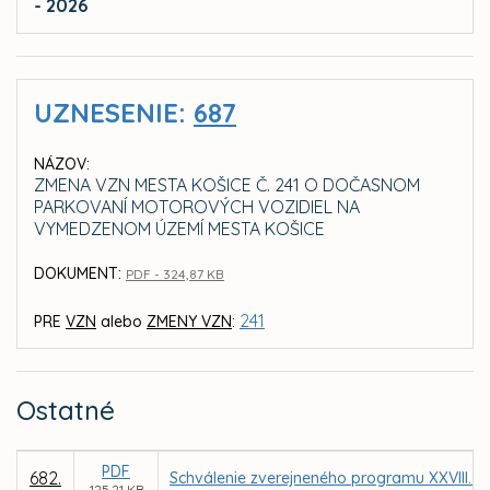
- 2026
UZNESENIE:
687
NÁZOV:
ZMENA VZN MESTA KOŠICE Č. 241 O DOČASNOM
PARKOVANÍ MOTOROVÝCH VOZIDIEL NA
VYMEDZENOM ÚZEMÍ MESTA KOŠICE
DOKUMENT:
PDF - 324,87 KB
241
PRE
VZN
alebo
ZMENY VZN
:
Ostatné
PDF
682.
Schválenie zverejneného programu XXVIII. z
125,21 KB