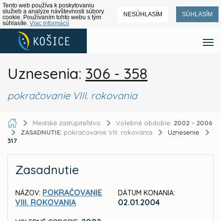
Tento web používa k poskytovaniu
služieb a analýze návštevnosti súbory
NESÚHLASÍM
SÚHLASÍM
cookie. Používaním tohto webu s tým
súhlasíte.
Viac informácií
Uznesenia:
306 - 358
pokračovanie VIII. rokovania
Mestské zastupiteľstvo
Volebné obdobie:
2002 - 2006
ZASADNUTIE:
pokračovanie VIII. rokovania
Uznesenie
317
Zasadnutie
POKRAČOVANIE
NÁZOV:
DÁTUM KONANIA:
VIII. ROKOVANIA
02.01.2004