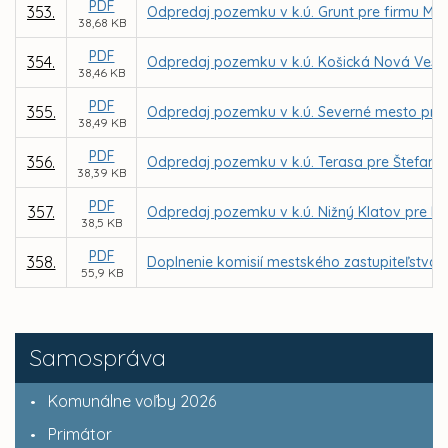
PDF
353.
Odpredaj pozemku v k.ú. Grunt pre firmu Mako
38,68 KB
PDF
354.
Odpredaj pozemku v k.ú. Košická Nová Ves pr
38,46 KB
PDF
355.
Odpredaj pozemku v k.ú. Severné mesto pre
38,49 KB
PDF
356.
Odpredaj pozemku v k.ú. Terasa pre Štefana
38,39 KB
PDF
357.
Odpredaj pozemku v k.ú. Nižný Klatov pre M
38,5 KB
PDF
358.
Doplnenie komisií mestského zastupiteľstva
55,9 KB
Samospráva
Komunálne voľby 2026
Primátor