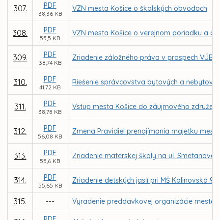
PDF
307.
VZN mesta Košice o školských obvodoch
38,36 KB
PDF
308.
VZN mesta Košice o verejnom poriadku a oc
55,5 KB
PDF
309.
Zriadenie záložného práva v prospech VÚB, a
38,74 KB
PDF
310.
Riešenie správcovstva bytových a nebytových
41,72 KB
PDF
311.
Vstup mesta Košice do záujmového združen
38,78 KB
PDF
312.
Zmena Pravidiel prenajímania majetku mesta
56,08 KB
PDF
313.
Zriadenie materskej školy na ul. Smetanovej 1
55,6 KB
PDF
314.
Zriadenie detských jaslí pri MŠ Kalinovská 9 v
55,65 KB
315.
---
Vyradenie preddavkovej organizácie mesta Z
PDF