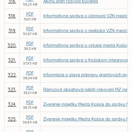
316.
Akčný plán rozvoja bývania
58,23 KB
PDF
318.
Informatívna správa o účinnosti VZN mesta 
56,11 KB
PDF
319.
Informatívna správa o realizácii VZN mesta K
55,87 KB
PDF
320.
Informatívna správa o vstupe mesta Košice
38,3 KB
PDF
321.
Informatívna správa o Košickom integrova
37,93 KB
PDF
322.
Informácia o stave prípravy grantových proj
38,04 KB
PDF
323.
Rámcová obsahová náplň rokovaní MZ na I. 
38,01 KB
PDF
324.
Zverenie majetku Mesta Košice do správy MČ
38,75 KB
PDF
325.
Zverenie majetku Mesta Košice do správy MČ 
38,89 KB
PDF