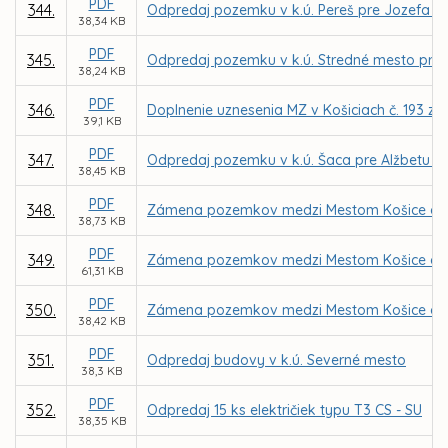
PDF
344.
Odpredaj pozemku v k.ú. Pereš pre Jozefa Š
38,34 KB
PDF
345.
Odpredaj pozemku v k.ú. Stredné mesto pre 
38,24 KB
PDF
346.
Doplnenie uznesenia MZ v Košiciach č. 193 zo
39,1 KB
PDF
347.
Odpredaj pozemku v k.ú. Šaca pre Alžbetu K
38,45 KB
PDF
348.
Zámena pozemkov medzi Mestom Košice a I
38,73 KB
PDF
349.
Zámena pozemkov medzi Mestom Košice a súk
61,31 KB
PDF
350.
Zámena pozemkov medzi Mestom Košice a 
38,42 KB
PDF
351.
Odpredaj budovy v k.ú. Severné mesto
38,3 KB
PDF
352.
Odpredaj 15 ks električiek typu T3 CS - SU
38,35 KB