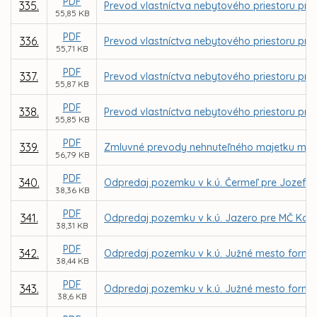
PDF
335.
Prevod vlastníctva nebytového priestoru pre 
55,85 KB
PDF
336.
Prevod vlastníctva nebytového priestoru pre fi
55,71 KB
PDF
337.
Prevod vlastníctva nebytového priestoru pre
55,87 KB
PDF
338.
Prevod vlastníctva nebytového priestoru pr
55,85 KB
PDF
339.
Zmluvné prevody nehnuteľného majetku mest
56,79 KB
PDF
340.
Odpredaj pozemku v k.ú. Čermeľ pre Jozefa
38,36 KB
PDF
341.
Odpredaj pozemku v k.ú. Jazero pre MČ Koš
38,31 KB
PDF
342.
Odpredaj pozemku v k.ú. Južné mesto formou
38,44 KB
PDF
343.
Odpredaj pozemku v k.ú. Južné mesto formou
38,6 KB