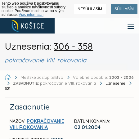
Tento web používa k poskytovaniu
služieb a analýze návštevnosti súbory
NESÚHLASÍM
SÚHLASÍM
cookie. Používaním tohto webu s tým
súhlasíte.
Viac informácií
Uznesenia:
306 - 358
pokračovanie VIII. rokovania
Mestské zastupiteľstvo
Volebné obdobie:
2002 - 2006
ZASADNUTIE:
pokračovanie VIII. rokovania
Uznesenie
321
Zasadnutie
POKRAČOVANIE
NÁZOV:
DÁTUM KONANIA:
VIII. ROKOVANIA
02.01.2004