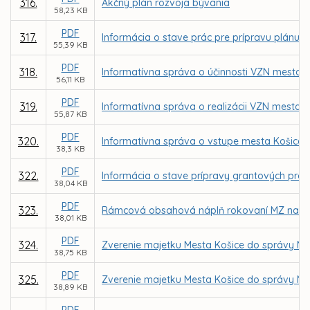
316.
Akčný plán rozvoja bývania
58,23 KB
PDF
317.
Informácia o stave prác pre prípravu plánu
55,39 KB
PDF
318.
Informatívna správa o účinnosti VZN mesta 
56,11 KB
PDF
319.
Informatívna správa o realizácii VZN mesta K
55,87 KB
PDF
320.
Informatívna správa o vstupe mesta Košice
38,3 KB
PDF
322.
Informácia o stave prípravy grantových proj
38,04 KB
PDF
323.
Rámcová obsahová náplň rokovaní MZ na I. 
38,01 KB
PDF
324.
Zverenie majetku Mesta Košice do správy MČ
38,75 KB
PDF
325.
Zverenie majetku Mesta Košice do správy MČ 
38,89 KB
PDF