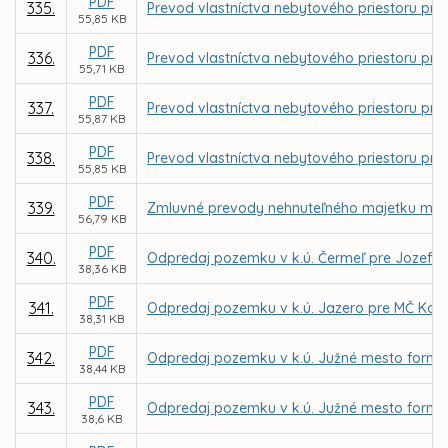
PDF
335.
Prevod vlastníctva nebytového priestoru pre 
55,85 KB
PDF
336.
Prevod vlastníctva nebytového priestoru pre fi
55,71 KB
PDF
337.
Prevod vlastníctva nebytového priestoru pre
55,87 KB
PDF
338.
Prevod vlastníctva nebytového priestoru pr
55,85 KB
PDF
339.
Zmluvné prevody nehnuteľného majetku mest
56,79 KB
PDF
340.
Odpredaj pozemku v k.ú. Čermeľ pre Jozefa
38,36 KB
PDF
341.
Odpredaj pozemku v k.ú. Jazero pre MČ Koš
38,31 KB
PDF
342.
Odpredaj pozemku v k.ú. Južné mesto formou
38,44 KB
PDF
343.
Odpredaj pozemku v k.ú. Južné mesto formou
38,6 KB