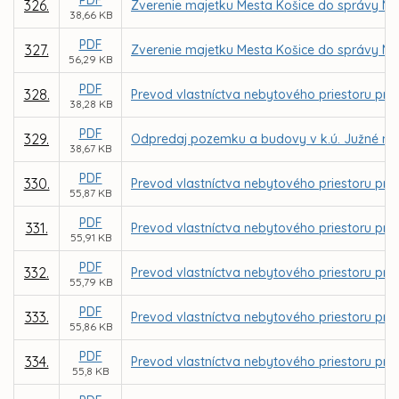
326.
Zverenie majetku Mesta Košice do správy MČ
38,66 KB
PDF
327.
Zverenie majetku Mesta Košice do správy MČ
56,29 KB
PDF
328.
Prevod vlastníctva nebytového priestoru pre
38,28 KB
PDF
329.
Odpredaj pozemku a budovy v k.ú. Južné mes
38,67 KB
PDF
330.
Prevod vlastníctva nebytového priestoru pr
55,87 KB
PDF
331.
Prevod vlastníctva nebytového priestoru pre 
55,91 KB
PDF
332.
Prevod vlastníctva nebytového priestoru pre f
55,79 KB
PDF
333.
Prevod vlastníctva nebytového priestoru pre fi
55,86 KB
PDF
334.
Prevod vlastníctva nebytového priestoru pre 
55,8 KB