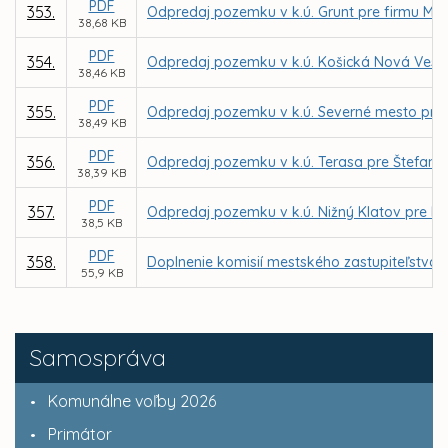
PDF
353.
Odpredaj pozemku v k.ú. Grunt pre firmu Mako
38,68 KB
PDF
354.
Odpredaj pozemku v k.ú. Košická Nová Ves pr
38,46 KB
PDF
355.
Odpredaj pozemku v k.ú. Severné mesto pre
38,49 KB
PDF
356.
Odpredaj pozemku v k.ú. Terasa pre Štefana
38,39 KB
PDF
357.
Odpredaj pozemku v k.ú. Nižný Klatov pre M
38,5 KB
PDF
358.
Doplnenie komisií mestského zastupiteľstva
55,9 KB
Samospráva
Komunálne voľby 2026
Primátor