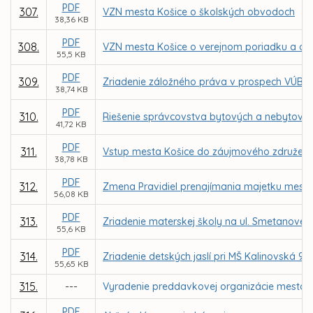
PDF
307.
VZN mesta Košice o školských obvodoch
38,36 KB
PDF
308.
VZN mesta Košice o verejnom poriadku a oc
55,5 KB
PDF
309.
Zriadenie záložného práva v prospech VÚB, a
38,74 KB
PDF
310.
Riešenie správcovstva bytových a nebytových
41,72 KB
PDF
311.
Vstup mesta Košice do záujmového združen
38,78 KB
PDF
312.
Zmena Pravidiel prenajímania majetku mesta
56,08 KB
PDF
313.
Zriadenie materskej školy na ul. Smetanovej 1
55,6 KB
PDF
314.
Zriadenie detských jaslí pri MŠ Kalinovská 9 v
55,65 KB
315.
---
Vyradenie preddavkovej organizácie mesta Z
PDF