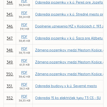
PDF
344.
Odpredaj pozemku v k.ú. Pereš pre Jozefa Š
38,34 KB
PDF
345.
Odpredaj pozemku v k.ú. Stredné mesto pre 
38,24 KB
PDF
346.
Doplnenie uznesenia MZ v Košiciach č. 193 zo
39,1 KB
PDF
347.
Odpredaj pozemku v k.ú. Šaca pre Alžbetu K
38,45 KB
PDF
348.
Zámena pozemkov medzi Mestom Košice a I
38,73 KB
PDF
349.
Zámena pozemkov medzi Mestom Košice a súk
61,31 KB
PDF
350.
Zámena pozemkov medzi Mestom Košice a 
38,42 KB
PDF
351.
Odpredaj budovy v k.ú. Severné mesto
38,3 KB
PDF
352.
Odpredaj 15 ks električiek typu T3 CS - SU
38,35 KB