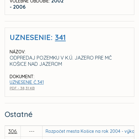
2002
VOLEBNÉ OBDOBIE:
- 2006
UZNESENIE:
341
NÁZOV:
ODPREDAJ POZEMKU V K.Ú. JAZERO PRE MČ
KOŠICE NAD JAZEROM
DOKUMENT:
UZNESENIE Č.341
PDF - 38,31 KB
Ostatné
306.
---
Rozpočet mesta Košice na rok 2004 - výkon