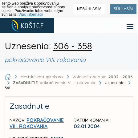
Tento web používa k poskytovaniu
služieb a analýze návštevnosti súbory
NESÚHLASÍM
SÚHLASÍM
cookie. Používaním tohto webu s tým
súhlasíte.
Viac informácií
Uznesenia:
306 - 358
pokračovanie VIII. rokovania
Mestské zastupiteľstvo
Volebné obdobie:
2002 - 2006
ZASADNUTIE:
pokračovanie VIII. rokovania
Uznesenie
341
Zasadnutie
POKRAČOVANIE
NÁZOV:
DÁTUM KONANIA:
VIII. ROKOVANIA
02.01.2004