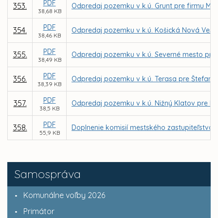
PDF
353.
Odpredaj pozemku v k.ú. Grunt pre firmu Mako
38,68 KB
PDF
354.
Odpredaj pozemku v k.ú. Košická Nová Ves pr
38,46 KB
PDF
355.
Odpredaj pozemku v k.ú. Severné mesto pre
38,49 KB
PDF
356.
Odpredaj pozemku v k.ú. Terasa pre Štefana
38,39 KB
PDF
357.
Odpredaj pozemku v k.ú. Nižný Klatov pre M
38,5 KB
PDF
358.
Doplnenie komisií mestského zastupiteľstva
55,9 KB
Samospráva
Komunálne voľby 2026
Primátor