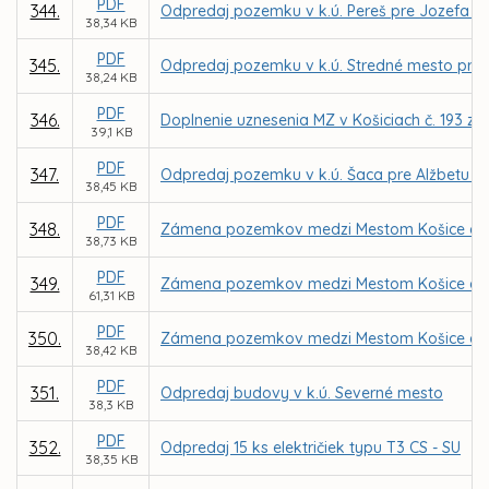
PDF
344.
Odpredaj pozemku v k.ú. Pereš pre Jozefa Š
38,34 KB
PDF
345.
Odpredaj pozemku v k.ú. Stredné mesto pre 
38,24 KB
PDF
346.
Doplnenie uznesenia MZ v Košiciach č. 193 zo
39,1 KB
PDF
347.
Odpredaj pozemku v k.ú. Šaca pre Alžbetu K
38,45 KB
PDF
348.
Zámena pozemkov medzi Mestom Košice a I
38,73 KB
PDF
349.
Zámena pozemkov medzi Mestom Košice a súk
61,31 KB
PDF
350.
Zámena pozemkov medzi Mestom Košice a 
38,42 KB
PDF
351.
Odpredaj budovy v k.ú. Severné mesto
38,3 KB
PDF
352.
Odpredaj 15 ks električiek typu T3 CS - SU
38,35 KB