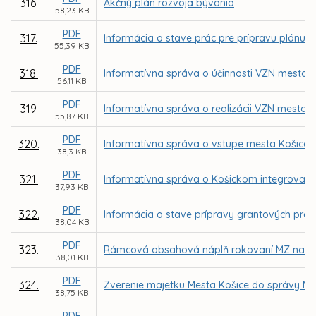
316.
Akčný plán rozvoja bývania
58,23 KB
PDF
317.
Informácia o stave prác pre prípravu plánu
55,39 KB
PDF
318.
Informatívna správa o účinnosti VZN mesta 
56,11 KB
PDF
319.
Informatívna správa o realizácii VZN mesta K
55,87 KB
PDF
320.
Informatívna správa o vstupe mesta Košice
38,3 KB
PDF
321.
Informatívna správa o Košickom integrova
37,93 KB
PDF
322.
Informácia o stave prípravy grantových proj
38,04 KB
PDF
323.
Rámcová obsahová náplň rokovaní MZ na I. 
38,01 KB
PDF
324.
Zverenie majetku Mesta Košice do správy MČ
38,75 KB
PDF