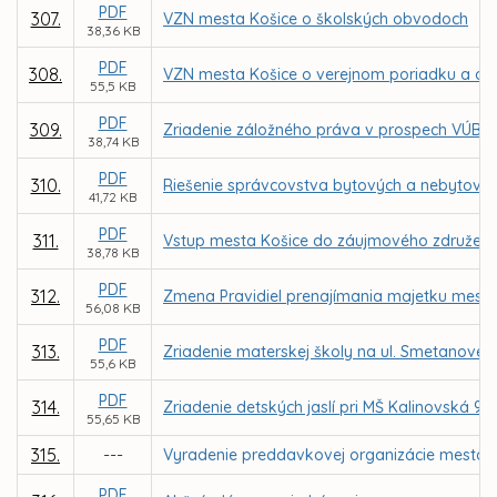
PDF
307.
VZN mesta Košice o školských obvodoch
38,36 KB
PDF
308.
VZN mesta Košice o verejnom poriadku a oc
55,5 KB
PDF
309.
Zriadenie záložného práva v prospech VÚB, a
38,74 KB
PDF
310.
Riešenie správcovstva bytových a nebytových
41,72 KB
PDF
311.
Vstup mesta Košice do záujmového združen
38,78 KB
PDF
312.
Zmena Pravidiel prenajímania majetku mesta
56,08 KB
PDF
313.
Zriadenie materskej školy na ul. Smetanovej 1
55,6 KB
PDF
314.
Zriadenie detských jaslí pri MŠ Kalinovská 9 v
55,65 KB
315.
---
Vyradenie preddavkovej organizácie mesta Z
PDF