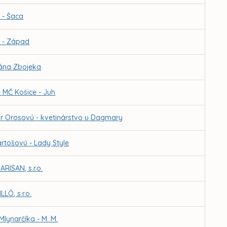
 - Šaca
e - Západ
Jána Zbojeka
 MČ Košice - Juh
ar Orosovú - kvetinárstvo u Dagmary
artošovú - Lady Style
RISAN, s.r.o.
LÖ, s.r.o.
Mlynarčíka - M. M.