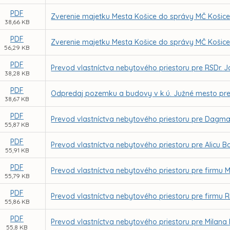
PDF
Zverenie majetku Mesta Košice do správy MČ Košice
38,66 KB
PDF
Zverenie majetku Mesta Košice do správy MČ Košic
56,29 KB
PDF
Prevod vlastníctva nebytového priestoru pre RSDr. 
38,28 KB
PDF
Odpredaj pozemku a budovy v k.ú. Južné mesto pre
38,67 KB
PDF
Prevod vlastníctva nebytového priestoru pre Dagm
55,87 KB
PDF
Prevod vlastníctva nebytového priestoru pre Alicu B
55,91 KB
PDF
Prevod vlastníctva nebytového priestoru pre firmu MA
55,79 KB
PDF
Prevod vlastníctva nebytového priestoru pre firmu RIL
55,86 KB
PDF
Prevod vlastníctva nebytového priestoru pre Milana 
55,8 KB