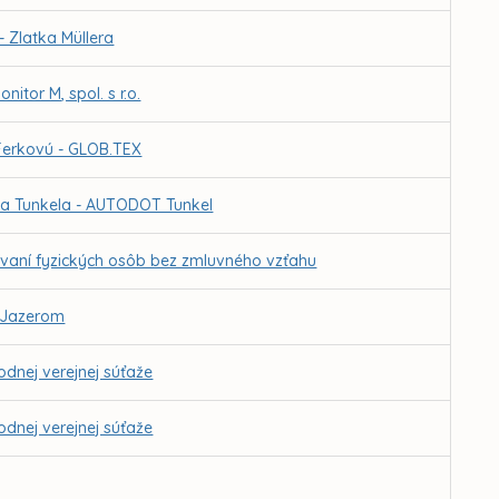
 Zlatka Müllera
itor M, spol. s r.o.
 Ferkovú - GLOB.TEX
cha Tunkela - AUTODOT Tunkel
vaní fyzických osôb bez zmluvného vzťahu
d Jazerom
dnej verejnej súťaže
dnej verejnej súťaže