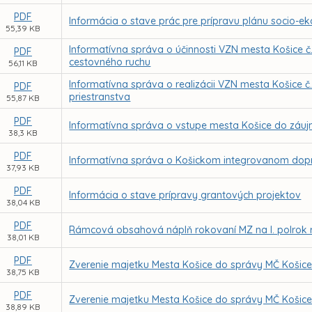
PDF
Informácia o stave prác pre prípravu plánu socio-
55,39 KB
Informatívna správa o účinnosti VZN mesta Košice 
PDF
cestovného ruchu
56,11 KB
Informatívna správa o realizácii VZN mesta Košice 
PDF
priestranstva
55,87 KB
PDF
Informatívna správa o vstupe mesta Košice do zá
38,3 KB
PDF
Informatívna správa o Košickom integrovanom do
37,93 KB
PDF
Informácia o stave prípravy grantových projektov
38,04 KB
PDF
Rámcová obsahová náplň rokovaní MZ na I. polrok
38,01 KB
PDF
Zverenie majetku Mesta Košice do správy MČ Košice
38,75 KB
PDF
Zverenie majetku Mesta Košice do správy MČ Košice
38,89 KB