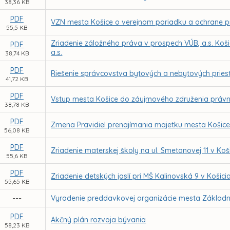
38,36 KB
PDF
VZN mesta Košice o verejnom poriadku a ochrane 
55,5 KB
Zriadenie záložného práva v prospech VÚB, a.s. Koš
PDF
a.s.
38,74 KB
PDF
Riešenie správcovstva bytových a nebytových priest
41,72 KB
PDF
Vstup mesta Košice do záujmového združenia práv
38,78 KB
PDF
Zmena Pravidiel prenajímania majetku mesta Košic
56,08 KB
PDF
Zriadenie materskej školy na ul. Smetanovej 11 v Koš
55,6 KB
PDF
Zriadenie detských jaslí pri MŠ Kalinovská 9 v Košici
55,65 KB
---
Vyradenie preddavkovej organizácie mesta Základn
PDF
Akčný plán rozvoja bývania
58,23 KB