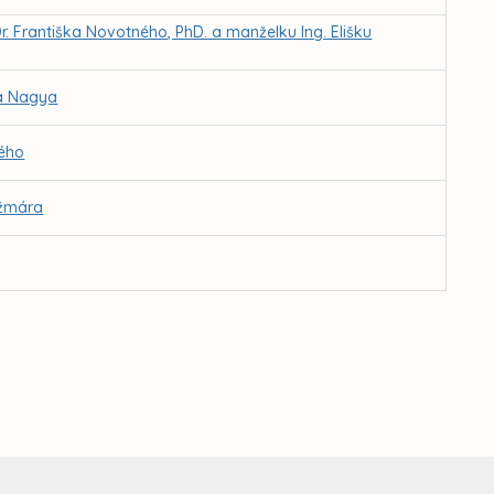
 Františka Novotného, PhD. a manželku Ing. Elišku
na Nagya
vého
ižmára