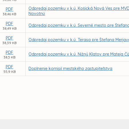
Odpredaj pozemku v k.ú. Košická Nová Ves pre MVDr.
PDF
Novotnú
38,46 KB
PDF
Odpredaj pozemku v k.ú. Severné mesto pre Štefa
38,49 KB
PDF
Odpredaj pozemku v k.ú. Terasa pre Štefana Merja
38,39 KB
PDF
Odpredaj pozemku v k.ú. Nižný Klatov pre Mateja Č
38,5 KB
PDF
Doplnenie komisií mestského zastupiteľstva
55,9 KB