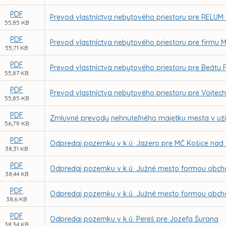
PDF
Prevod vlastníctva nebytového priestoru pre RELUM -
55,85 KB
PDF
Prevod vlastníctva nebytového priestoru pre firmu Mon
55,71 KB
PDF
Prevod vlastníctva nebytového priestoru pre Beátu
55,87 KB
PDF
Prevod vlastníctva nebytového priestoru pre Vojte
55,85 KB
PDF
Zmluvné prevody nehnuteľného majetku mesta v uží
56,79 KB
PDF
Odpredaj pozemku v k.ú. Jazero pre MČ Košice na
38,31 KB
PDF
Odpredaj pozemku v k.ú. Južné mesto formou obcho
38,44 KB
PDF
Odpredaj pozemku v k.ú. Južné mesto formou obcho
38,6 KB
PDF
Odpredaj pozemku v k.ú. Pereš pre Jozefa Šurana
38,34 KB