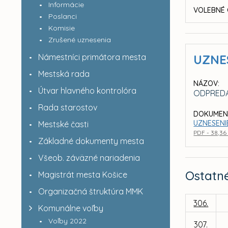
Informácie
VOLEBNÉ 
Poslanci
Komisie
Zrušené uznesenia
Námestníci primátora mesta
UZNE
Mestská rada
NÁZOV:
Útvar hlavného kontrolóra
ODPREDA
Rada starostov
DOKUMEN
UZNESENI
Mestské časti
PDF - 38,36
Základné dokumenty mesta
Všeob. záväzné nariadenia
Ostatn
Magistrát mesta Košice
Organizačná štruktúra MMK
306.
Komunálne voľby
Voľby 2022
307.