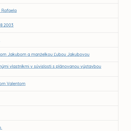
a Rafaela
.8.2003
u
trom Jakubom a manželkou Ľubou Jakubovou
i vlastníkmi v súvislosti s plánovanou výstavbou
tom Valentom
o.