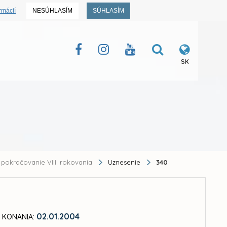
rmácií
NESÚHLASÍM
SÚHLASÍM
SK
pokračovanie VIII. rokovania
Uznesenie
340
02.01.2004
 KONANIA: