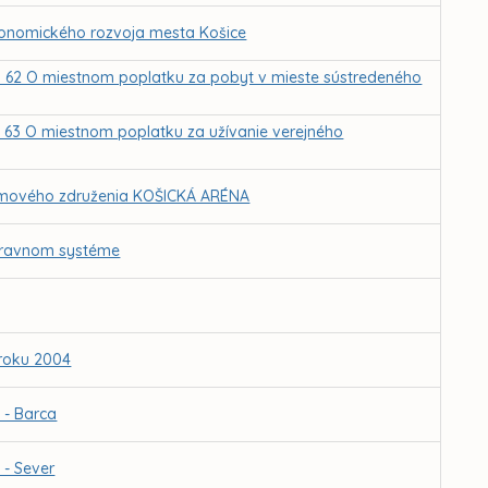
ekonomického rozvoja mesta Košice
č. 62 O miestnom poplatku za pobyt v mieste sústredeného
č. 63 O miestnom poplatku za užívanie verejného
ujmového združenia KOŠICKÁ ARÉNA
pravnom systéme
 roku 2004
 - Barca
 - Sever