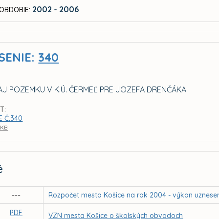
2002 - 2006
OBDOBIE:
SENIE:
340
J POZEMKU V K.Ú. ČERMEĽ PRE JOZEFA DRENČÁKA
T:
E Č.340
 KB
é
---
Rozpočet mesta Košice na rok 2004 - výkon uznese
PDF
VZN mesta Košice o školských obvodoch