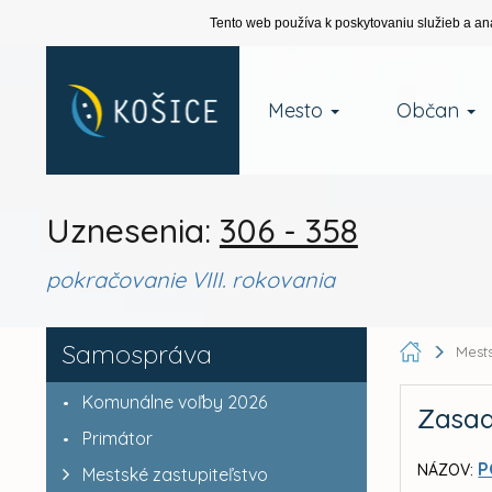
Tento web používa k poskytovaniu služieb a an
Mesto
Občan
Uznesenia:
306 - 358
pokračovanie VIII. rokovania
Samospráva
Mests
Komunálne voľby 2026
Zasad
Primátor
P
NÁZOV:
Mestské zastupiteľstvo