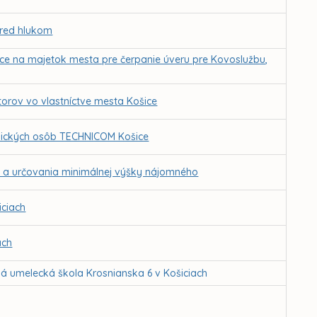
pred hlukom
ice na majetok mesta pre čerpanie úveru pre Kovoslužbu,
orov vo vlastníctve mesta Košice
nických osôb TECHNICOM Košice
e a určovania minimálnej výšky nájomného
iciach
ach
á umelecká škola Krosnianska 6 v Košiciach