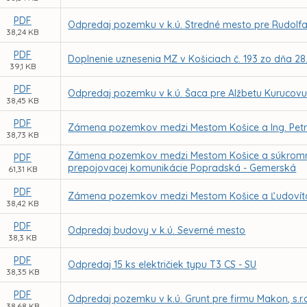
PDF
Odpredaj pozemku v k.ú. Stredné mesto pre Rudolf
38,24 KB
PDF
Doplnenie uznesenia MZ v Košiciach č. 193 zo dňa 28
39,1 KB
PDF
Odpredaj pozemku v k.ú. Šaca pre Alžbetu Kurucov
38,45 KB
PDF
Zámena pozemkov medzi Mestom Košice a Ing. Pe
38,73 KB
Zámena pozemkov medzi Mestom Košice a súkromným
PDF
prepojovacej komunikácie Popradská - Gemerská
61,31 KB
PDF
Zámena pozemkov medzi Mestom Košice a Ľudoví
38,42 KB
PDF
Odpredaj budovy v k.ú. Severné mesto
38,3 KB
PDF
Odpredaj 15 ks električiek typu T3 CS - SU
38,35 KB
PDF
Odpredaj pozemku v k.ú. Grunt pre firmu Makon, s.r.
38,68 KB