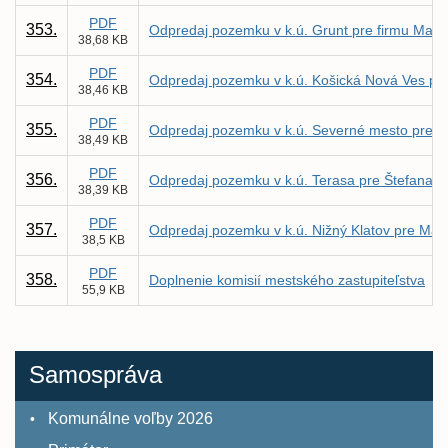
PDF
353.
Odpredaj pozemku v k.ú. Grunt pre firmu Makon
38,68 KB
PDF
354.
Odpredaj pozemku v k.ú. Košická Nová Ves pre
38,46 KB
PDF
355.
Odpredaj pozemku v k.ú. Severné mesto pre Š
38,49 KB
PDF
356.
Odpredaj pozemku v k.ú. Terasa pre Štefana 
38,39 KB
PDF
357.
Odpredaj pozemku v k.ú. Nižný Klatov pre Mat
38,5 KB
PDF
358.
Doplnenie komisií mestského zastupiteľstva
55,9 KB
Samospráva
Komunálne voľby 2026