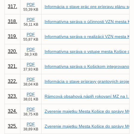
PDF
317.
Informácia o stave prác pre prípravu plánu so
55,39 KB
PDF
318.
Informatívna správa o účinnosti VZN mesta Ko
56,11 KB
PDF
319.
Informatívna správa o realizácii VZN mesta Ko
55,87 KB
PDF
320.
Informatívna správa o vstupe mesta Košice 
38,3 KB
PDF
321.
Informatívna správa o Košickom integrovano
37,93 KB
PDF
322.
Informácia o stave prípravy grantových projekt
38,04 KB
PDF
323.
Rámcová obsahová náplň rokovaní MZ na I. po
38,01 KB
PDF
324.
Zverenie majetku Mesta Košice do správy MČ K
38,75 KB
PDF
325.
Zverenie majetku Mesta Košice do správy MČ K
38,89 KB