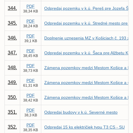
PDF
344.
Odpredaj pozemku v k.ú. Pereš pre Jozefa Šu
38,34 KB
PDF
345.
Odpredaj pozemku v k.ú. Stredné mesto pre Ru
38,24 KB
PDF
346.
Doplnenie uznesenia MZ v Košiciach č. 193 zo
39,1 KB
PDF
347.
Odpredaj pozemku v k.ú. Šaca pre Alžbetu Ku
38,45 KB
PDF
348.
Zámena pozemkov medzi Mestom Košice a Ing
38,73 KB
PDF
349.
Zámena pozemkov medzi Mestom Košice a súkro
61,31 KB
PDF
350.
Zámena pozemkov medzi Mestom Košice a Ľu
38,42 KB
PDF
351.
Odpredaj budovy v k.ú. Severné mesto
38,3 KB
PDF
352.
Odpredaj 15 ks električiek typu T3 CS - SU
38,35 KB