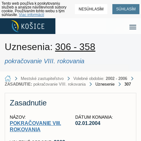
Tento web používa k poskytovaniu
služieb a analýze návštevnosti súbory
NESÚHLASÍM
SÚHLASÍM
cookie. Používaním tohto webu s tým
súhlasíte.
Viac informácií
Uznesenia:
306 - 358
pokračovanie VIII. rokovania
Mestské zastupiteľstvo
Volebné obdobie:
2002 - 2006
ZASADNUTIE:
pokračovanie VIII. rokovania
Uznesenie
307
Zasadnutie
NÁZOV:
DÁTUM KONANIA:
POKRAČOVANIE VIII.
02.01.2004
ROKOVANIA