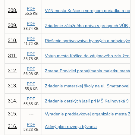
PDF
308.
VZN mesta Košice o verejnom poriadku a ochr
55,5 KB
PDF
309.
Zriadenie záložného práva v prospech VÚB, a.s
38,74 KB
PDF
310.
Riešenie správcovstva bytových a nebytových p
41,72 KB
PDF
311.
Vstup mesta Košice do záujmového združenia
38,78 KB
PDF
312.
Zmena Pravidiel prenajímania majetku mesta K
56,08 KB
PDF
313.
Zriadenie materskej školy na ul. Smetanovej 11
55,6 KB
PDF
314.
Zriadenie detských jaslí pri MŠ Kalinovská 9 v 
55,65 KB
315.
---
Vyradenie preddavkovej organizácie mesta Zák
PDF
316.
Akčný plán rozvoja bývania
58,23 KB