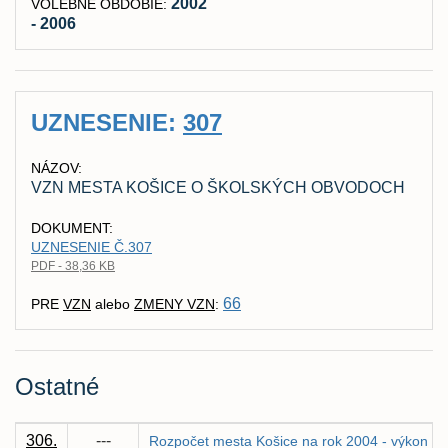
2002
VOLEBNÉ OBDOBIE:
- 2006
UZNESENIE:
307
NÁZOV:
VZN MESTA KOŠICE O ŠKOLSKÝCH OBVODOCH
DOKUMENT:
UZNESENIE Č.307
PDF - 38,36 KB
66
PRE
VZN
alebo
ZMENY VZN
:
Ostatné
306.
---
Rozpočet mesta Košice na rok 2004 - výkon u