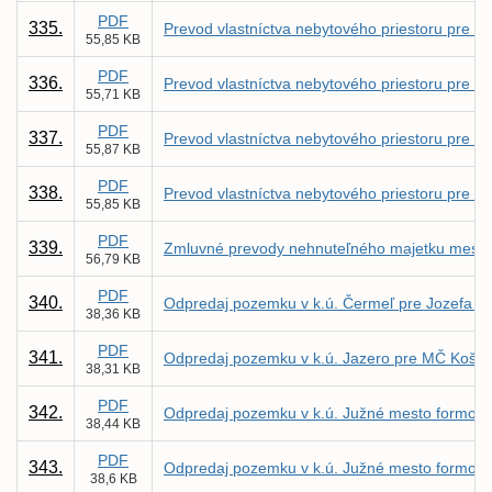
PDF
335.
Prevod vlastníctva nebytového priestoru pre R
55,85 KB
PDF
336.
Prevod vlastníctva nebytového priestoru pre fir
55,71 KB
PDF
337.
Prevod vlastníctva nebytového priestoru pre 
55,87 KB
PDF
338.
Prevod vlastníctva nebytového priestoru pre 
55,85 KB
PDF
339.
Zmluvné prevody nehnuteľného majetku mesta 
56,79 KB
PDF
340.
Odpredaj pozemku v k.ú. Čermeľ pre Jozefa D
38,36 KB
PDF
341.
Odpredaj pozemku v k.ú. Jazero pre MČ Koši
38,31 KB
PDF
342.
Odpredaj pozemku v k.ú. Južné mesto formou 
38,44 KB
PDF
343.
Odpredaj pozemku v k.ú. Južné mesto formou 
38,6 KB