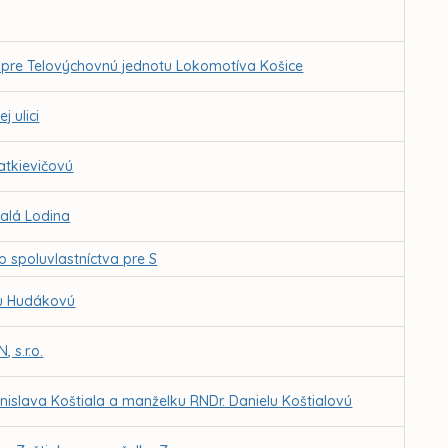
o pre Telovýchovnú jednotu Lokomotíva Košice
 ulici
atkievičovú
alá Lodina
 spoluvlastníctva pre S
lu Hudákovú
 s.r.o.
nislava Koštiala a manželku RNDr. Danielu Koštialovú