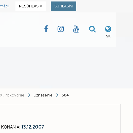
rmácií
NESÚHLASÍM
SÚHLASÍM
SK
XI. rokovanie
Uznesenie
304
13.12.2007
 KONANIA: