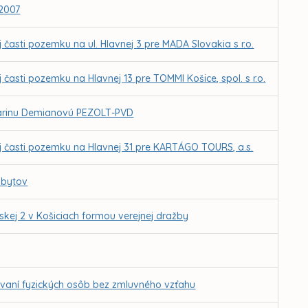
 2007
 časti pozemku na ul. Hlavnej 3 pre MADA Slovakia s r.o.
 časti pozemku na Hlavnej 13 pre TOMMI Košice, spol. s r.o.
Darinu Demianovú PEZOLT-PVD
ej časti pozemku na Hlavnej 31 pre KARTÁGO TOURS, a.s.
 bytov
kej 2 v Košiciach formou verejnej dražby
vaní fyzických osôb bez zmluvného vzťahu