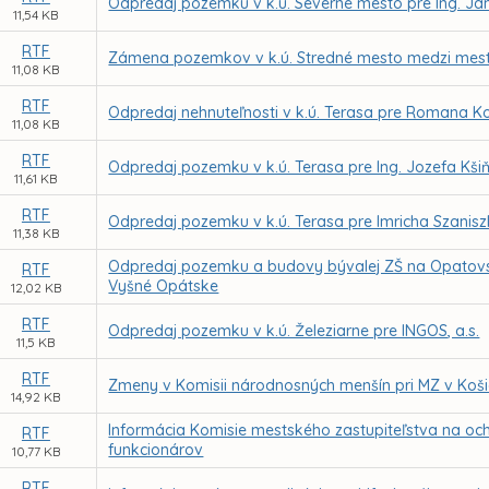
Odpredaj pozemku v k.ú. Severné mesto pre Ing. J
11,54 KB
RTF
Zámena pozemkov v k.ú. Stredné mesto medzi mest
11,08 KB
RTF
Odpredaj nehnuteľnosti v k.ú. Terasa pre Romana 
11,08 KB
RTF
Odpredaj pozemku v k.ú. Terasa pre Ing. Jozefa Kši
11,61 KB
RTF
Odpredaj pozemku v k.ú. Terasa pre Imricha Szanisz
11,38 KB
Odpredaj pozemku a budovy bývalej ZŠ na Opatovskej
RTF
Vyšné Opátske
12,02 KB
RTF
Odpredaj pozemku v k.ú. Železiarne pre INGOS, a.s.
11,5 KB
RTF
Zmeny v Komisii národnosných menšín pri MZ v Koši
14,92 KB
Informácia Komisie mestského zastupiteľstva na och
RTF
funkcionárov
10,77 KB
RTF