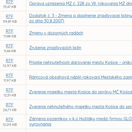
RTF
Oprava uznesenia MZ č. 228 zo VII. rokovania MZ dň
15,47 KB
Dodatok č. 3 - Zmena a doplnenie zriaďovacej listi
RTF
zo dňa 30.8.2007)
39,81 KB
RTF
Zmeny v dozorných radách
17,48 KB
RTF
Zrušenie zriaďovacích listín
11,44 KB
RTF
Prijatie nehnuteľnosti darovanej mestu Košice – úniko
12,97 KB
RTF
Rámcová obsahová náplň rokovaní Mestského zastupi
11,97 KB
RTF
Zverenie majetku mesta Košice do správy MČ Košice
12,51 KB
RTF
Zverenie nehnuteľného majetku mesta Košice do sp
26,71 KB
Zámena pozemkov v k.ú Huštáky medzi firmou GLO
RTF
vyrovnania
12,09 KB