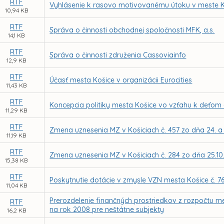
RTF
Vyhlásenie k rasovo motivovanému útoku v meste 
10,94 KB
RTF
Správa o činnosti obchodnej spoločnosti MFK, a.s.
14,1 KB
RTF
Správa o činnosti združenia Cassoviainfo
12,9 KB
RTF
Účasť mesta Košice v organizácii Eurocities
11,43 KB
RTF
Koncepcia politiky mesta Košice vo vzťahu k deťom
11,29 KB
RTF
Zmena uznesenia MZ v Košiciach č. 457 zo dňa 24. a
11,19 KB
RTF
Zmena uznesenia MZ v Košiciach č. 284 zo dňa 25.10.2
15,38 KB
RTF
Poskytnutie dotácie v zmysle VZN mesta Košice č. 7
11,04 KB
Prerozdelenie finančných prostriedkov z rozpočtu 
RTF
na rok 2008 pre neštátne subjekty
16,2 KB