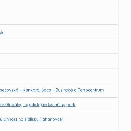
ky
 sečovská – Kankord, Šaca – Buzinská a Ferrocentrum
 Globálny logistický industriálny park
ú činnosť na sídlisku Ťahanovce“