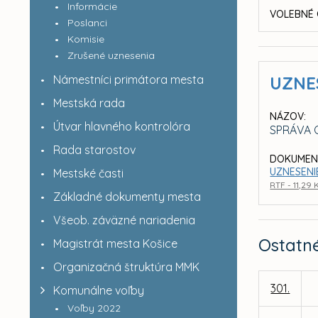
Informácie
VOLEBNÉ 
Poslanci
Komisie
Zrušené uznesenia
Námestníci primátora mesta
UZNE
Mestská rada
NÁZOV:
Útvar hlavného kontrolóra
SPRÁVA 
Rada starostov
DOKUMEN
UZNESENI
Mestské časti
RTF - 11,29 
Základné dokumenty mesta
Všeob. záväzné nariadenia
Ostatn
Magistrát mesta Košice
Organizačná štruktúra MMK
301.
Komunálne voľby
Voľby 2022