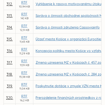
RTF
312.
Vyhlásenie k rasovo motivovanému útoku v
10,94 KB
RTF
313.
Správa o činnosti obchodnej spoločnosti MFK
14,1 KB
RTF
314.
Správa o činnosti združenia Cassoviainfo
12,9 KB
RTF
315.
Účasť mesta Košice v organizácii Eurocities
11,43 KB
RTF
316.
Koncepcia politiky mesta Košice vo vzťahu 
11,29 KB
RTF
317.
Zmena uznesenia MZ v Košiciach č. 457 zo dň
11,19 KB
RTF
318.
Zmena uznesenia MZ v Košiciach č. 284 zo dňa
15,38 KB
RTF
319.
Poskytnutie dotácie v zmysle VZN mesta Koši
11,04 KB
RTF
320.
Prerozdelenie finančných prostriedkov z ro
16,2 KB