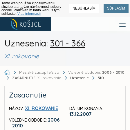
Tento web používa k poskytovaniu
služieb a analýze návštevnosti súbory
NESÚHLASÍM
SÚHLASÍM
cookie. Používaním tohto webu s tým
súhlasíte.
Viac informácií
Uznesenia:
301 - 366
XI. rokovanie
Mestské zastupiteľstvo
Volebné obdobie:
2006 - 2010
ZASADNUTIE:
XI. rokovanie
Uznesenie
310
Zasadnutie
XI. ROKOVANIE
NÁZOV:
DÁTUM KONANIA:
13.12.2007
2006
VOLEBNÉ OBDOBIE:
- 2010