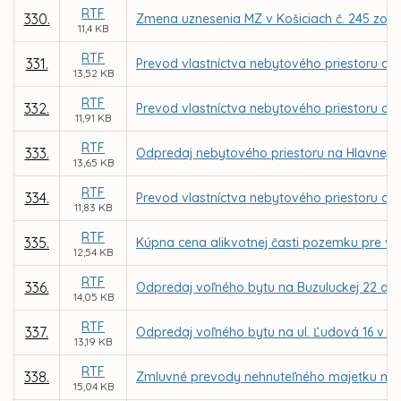
RTF
330.
Zmena uznesenia MZ v Košiciach č. 245 zo dň
11,4 KB
RTF
331.
Prevod vlastníctva nebytového priestoru a al
13,52 KB
RTF
332.
Prevod vlastníctva nebytového priestoru a al
11,91 KB
RTF
333.
Odpredaj nebytového priestoru na Hlavnej
13,65 KB
RTF
334.
Prevod vlastníctva nebytového priestoru a 
11,83 KB
RTF
335.
Kúpna cena alikvotnej časti pozemku pre vl
12,54 KB
RTF
336.
Odpredaj voľného bytu na Buzuluckej 22 a P
14,05 KB
RTF
337.
Odpredaj voľného bytu na ul. Ľudová 16 v Ko
13,19 KB
RTF
338.
Zmluvné prevody nehnuteľného majetku mest
15,04 KB