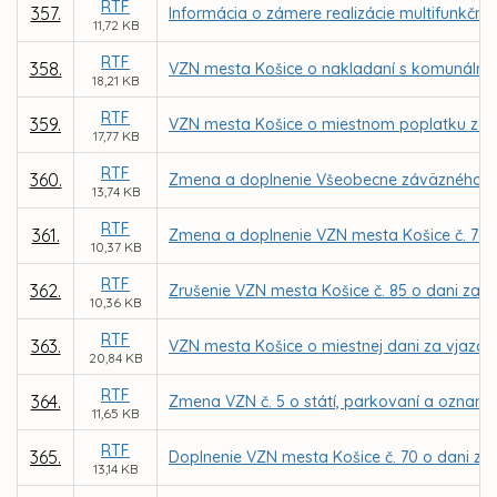
RTF
357.
Informácia o zámere realizácie multifunkčné
11,72 KB
RTF
358.
VZN mesta Košice o nakladaní s komunáln
18,21 KB
RTF
359.
VZN mesta Košice o miestnom poplatku za
17,77 KB
RTF
360.
Zmena a doplnenie Všeobecne záväzného nar
13,74 KB
RTF
361.
Zmena a doplnenie VZN mesta Košice č. 76 o
10,37 KB
RTF
362.
Zrušenie VZN mesta Košice č. 85 o dani za 
10,36 KB
RTF
363.
VZN mesta Košice o miestnej dani za vjazd a 
20,84 KB
RTF
364.
Zmena VZN č. 5 o státí, parkovaní a oznamo
11,65 KB
RTF
365.
Doplnenie VZN mesta Košice č. 70 o dani za 
13,14 KB