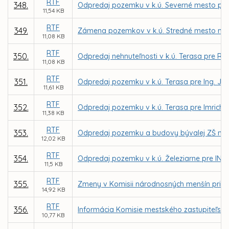
RTF
348.
Odpredaj pozemku v k.ú. Severné mesto pre
11,54 KB
RTF
349.
Zámena pozemkov v k.ú. Stredné mesto med
11,08 KB
RTF
350.
Odpredaj nehnuteľnosti v k.ú. Terasa pre 
11,08 KB
RTF
351.
Odpredaj pozemku v k.ú. Terasa pre Ing. Jo
11,61 KB
RTF
352.
Odpredaj pozemku v k.ú. Terasa pre Imricha
11,38 KB
RTF
353.
Odpredaj pozemku a budovy bývalej ZŠ na Op
12,02 KB
RTF
354.
Odpredaj pozemku v k.ú. Železiarne pre INGO
11,5 KB
RTF
355.
Zmeny v Komisii národnosných menšín pri M
14,92 KB
RTF
356.
Informácia Komisie mestského zastupiteľstv
10,77 KB