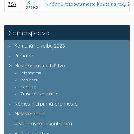
RTF
366.
K návrhu rozpočtu mesta Košice na roky 200
13,78 KB
Samospráva
Komunálne voľby 2026
Primátor
Mestské zastupiteľstvo
Informácie
Poslanci
Komisie
Zrušené uznesenia
Námestníci primátora mesta
Mestská rada
Útvar hlavného kontrolóra
Rada starostov