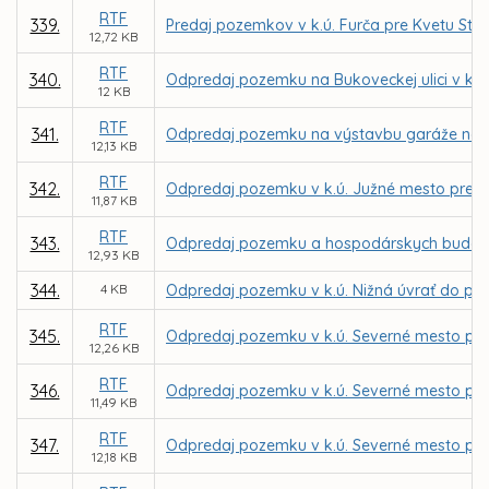
RTF
339.
Predaj pozemkov v k.ú. Furča pre Kvetu Str
12,72 KB
RTF
340.
Odpredaj pozemku na Bukoveckej ulici v k.ú
12 KB
RTF
341.
Odpredaj pozemku na výstavbu garáže na Šo
12,13 KB
RTF
342.
Odpredaj pozemku v k.ú. Južné mesto pre Ro
11,87 KB
RTF
343.
Odpredaj pozemku a hospodárskych budov v
12,93 KB
344.
4 KB
Odpredaj pozemku v k.ú. Nižná úvrať do pod
RTF
345.
Odpredaj pozemku v k.ú. Severné mesto pr
12,26 KB
RTF
346.
Odpredaj pozemku v k.ú. Severné mesto pre M
11,49 KB
RTF
347.
Odpredaj pozemku v k.ú. Severné mesto pre I
12,18 KB