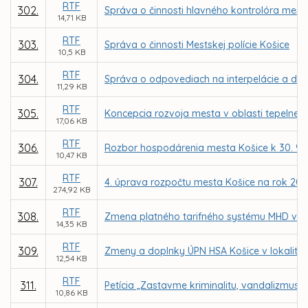
RTF
302.
Správa o činnosti hlavného kontrolóra mest
14,71 KB
RTF
303.
Správa o činnosti Mestskej polície Košice
10,5 KB
RTF
304.
Správa o odpovediach na interpelácie a do
11,29 KB
RTF
305.
Koncepcia rozvoja mesta v oblasti tepelnej 
17,06 KB
RTF
306.
Rozbor hospodárenia mesta Košice k 30. 9. 
10,47 KB
RTF
307.
4. úprava rozpočtu mesta Košice na rok 200
274,92 KB
RTF
308.
Zmena platného tarifného systému MHD v Ko
14,35 KB
RTF
309.
Zmeny a doplnky ÚPN HSA Košice v lokalitác
12,54 KB
RTF
311.
Petícia „Zastavme kriminalitu, vandalizmus 
10,86 KB