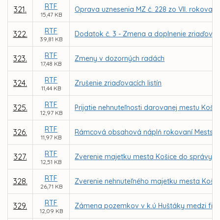
RTF
321.
Oprava uznesenia MZ č. 228 zo VII. rokovan
15,47 KB
RTF
322.
Dodatok č. 3 - Zmena a doplnenie zriaďovac
39,81 KB
RTF
323.
Zmeny v dozorných radách
17,48 KB
RTF
324.
Zrušenie zriaďovacích listín
11,44 KB
RTF
325.
Prijatie nehnuteľnosti darovanej mestu Košice
12,97 KB
RTF
326.
Rámcová obsahová náplň rokovaní Mestského
11,97 KB
RTF
327.
Zverenie majetku mesta Košice do správy M
12,51 KB
RTF
328.
Zverenie nehnuteľného majetku mesta Koši
26,71 KB
RTF
329.
Zámena pozemkov v k.ú Huštáky medzi firm
12,09 KB