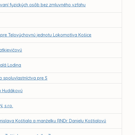
vaní fyzických osôb bez zmluvného vzťahu
o pre Telovýchovnú jednotu Lokomotíva Košice
atkievičovú
alá Lodina
 spoluvlastníctva pre S
lu Hudákovú
 s.r.o.
nislava Koštiala a manželku RNDr. Danielu Koštialovú