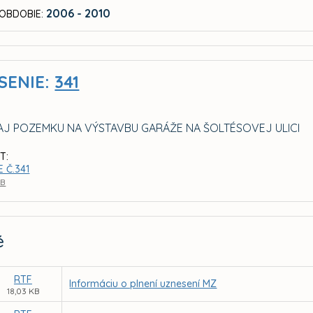
2006 - 2010
OBDOBIE:
SENIE:
341
J POZEMKU NA VÝSTAVBU GARÁŽE NA ŠOLTÉSOVEJ ULICI
T:
 Č.341
KB
é
RTF
Informáciu o plnení uznesení MZ
18,03 KB