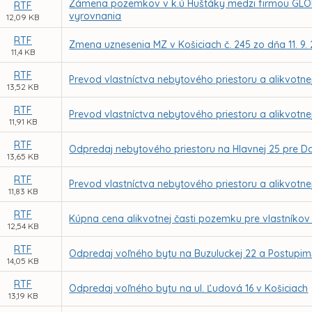
Zámena pozemkov v k.ú Huštáky medzi firmou GLO
RTF
vyrovnania
12,09 KB
RTF
Zmena uznesenia MZ v Košiciach č. 245 zo dňa 11. 9.
11,4 KB
RTF
Prevod vlastníctva nebytového priestoru a alikvotnej
13,52 KB
RTF
Prevod vlastníctva nebytového priestoru a alikvotnej
11,91 KB
RTF
Odpredaj nebytového priestoru na Hlavnej 25 pre 
13,65 KB
RTF
Prevod vlastníctva nebytového priestoru a alikvotn
11,83 KB
RTF
Kúpna cena alikvotnej časti pozemku pre vlastníkov
12,54 KB
RTF
Odpredaj voľného bytu na Buzuluckej 22 a Postupims
14,05 KB
RTF
Odpredaj voľného bytu na ul. Ľudová 16 v Košiciach
13,19 KB