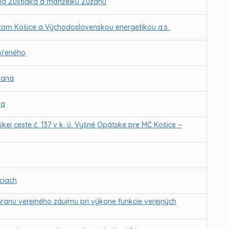
ána Zuštiaka a manželku Zuzanu
om Košice a Východoslovenskou energetikou a.s.
Kořeného
ňana
la
 ceste č. 137 v k. ú. Vyšné Opátske pre MČ Košice –
ciach
ranu verejného záujmu pri výkone funkcie verejných