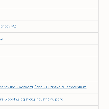
slancov MZ
ky
 sečovská – Kankord, Šaca – Buzinská a Ferrocentrum
 Globálny logistický industriálny park