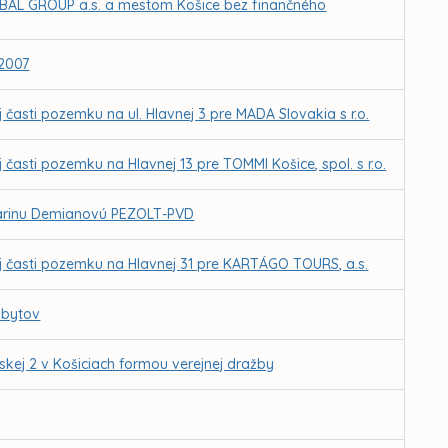
BAL GROUP a.s. a mestom Košice bez finančného
 2007
 časti pozemku na ul. Hlavnej 3 pre MADA Slovakia s r.o.
 časti pozemku na Hlavnej 13 pre TOMMI Košice, spol. s r.o.
Darinu Demianovú PEZOLT-PVD
ej časti pozemku na Hlavnej 31 pre KARTÁGO TOURS, a.s.
 bytov
kej 2 v Košiciach formou verejnej dražby