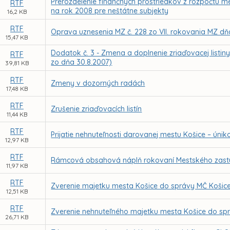
Prerozdelenie finančných prostriedkov z rozpočtu 
RTF
na rok 2008 pre neštátne subjekty
16,2 KB
RTF
Oprava uznesenia MZ č. 228 zo VII. rokovania MZ dň
15,47 KB
Dodatok č. 3 - Zmena a doplnenie zriaďovacej listi
RTF
zo dňa 30.8.2007)
39,81 KB
RTF
Zmeny v dozorných radách
17,48 KB
RTF
Zrušenie zriaďovacích listín
11,44 KB
RTF
Prijatie nehnuteľnosti darovanej mestu Košice – úniko
12,97 KB
RTF
Rámcová obsahová náplň rokovaní Mestského zastupi
11,97 KB
RTF
Zverenie majetku mesta Košice do správy MČ Košice
12,51 KB
RTF
Zverenie nehnuteľného majetku mesta Košice do sp
26,71 KB