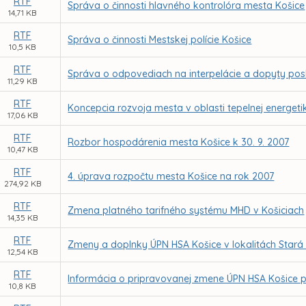
RTF
Správa o činnosti hlavného kontrolóra mesta Košice
14,71 KB
RTF
Správa o činnosti Mestskej polície Košice
10,5 KB
RTF
Správa o odpovediach na interpelácie a dopyty po
11,29 KB
RTF
Koncepcia rozvoja mesta v oblasti tepelnej energeti
17,06 KB
RTF
Rozbor hospodárenia mesta Košice k 30. 9. 2007
10,47 KB
RTF
4. úprava rozpočtu mesta Košice na rok 2007
274,92 KB
RTF
Zmena platného tarifného systému MHD v Košiciach
14,35 KB
RTF
Zmeny a doplnky ÚPN HSA Košice v lokalitách Stará
12,54 KB
RTF
Informácia o pripravovanej zmene ÚPN HSA Košice pre
10,8 KB