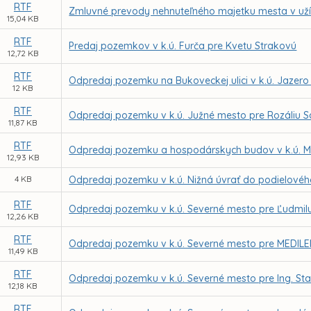
RTF
Zmluvné prevody nehnuteľného majetku mesta v uží
15,04 KB
RTF
Predaj pozemkov v k.ú. Furča pre Kvetu Strakovú
12,72 KB
RTF
Odpredaj pozemku na Bukoveckej ulici v k.ú. Jazer
12 KB
RTF
Odpredaj pozemku v k.ú. Južné mesto pre Rozáliu S
11,87 KB
RTF
Odpredaj pozemku a hospodárskych budov v k.ú. M
12,93 KB
4 KB
Odpredaj pozemku v k.ú. Nižná úvrať do podielového
RTF
Odpredaj pozemku v k.ú. Severné mesto pre Ľudmi
12,26 KB
RTF
Odpredaj pozemku v k.ú. Severné mesto pre MEDILEN,
11,49 KB
RTF
Odpredaj pozemku v k.ú. Severné mesto pre Ing. Sta
12,18 KB
RTF