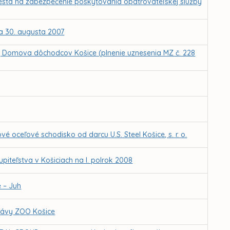
mesta na zabezpečenie poskytovania opatrovateľskej služby
a 30. augusta 2007
ny Domova dôchodcov Košice (plnenie uznesenia MZ č. 228
vé oceľové schodisko od darcu U.S. Steel Košice, s. r. o.
teľstva v Košiciach na I. polrok 2008
 – Juh
rávy ZOO Košice