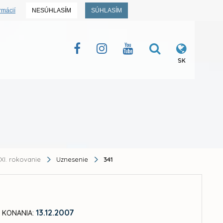
rmácií
NESÚHLASÍM
SÚHLASÍM
SK
XI. rokovanie
Uznesenie
341
13.12.2007
 KONANIA: