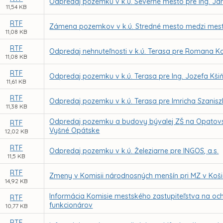
Odpredaj pozemku v k.ú. Severné mesto pre Ing. J
11,54 KB
RTF
Zámena pozemkov v k.ú. Stredné mesto medzi mest
11,08 KB
RTF
Odpredaj nehnuteľnosti v k.ú. Terasa pre Romana 
11,08 KB
RTF
Odpredaj pozemku v k.ú. Terasa pre Ing. Jozefa Kši
11,61 KB
RTF
Odpredaj pozemku v k.ú. Terasa pre Imricha Szanisz
11,38 KB
Odpredaj pozemku a budovy bývalej ZŠ na Opatovskej
RTF
Vyšné Opátske
12,02 KB
RTF
Odpredaj pozemku v k.ú. Železiarne pre INGOS, a.s.
11,5 KB
RTF
Zmeny v Komisii národnosných menšín pri MZ v Koši
14,92 KB
Informácia Komisie mestského zastupiteľstva na och
RTF
funkcionárov
10,77 KB
RTF