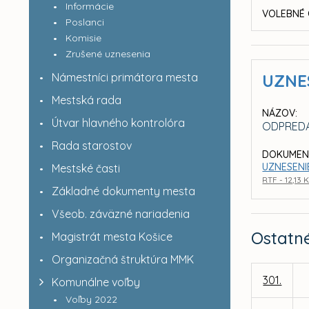
Informácie
VOLEBNÉ 
Poslanci
Komisie
Zrušené uznesenia
Námestníci primátora mesta
UZNE
Mestská rada
NÁZOV:
Útvar hlavného kontrolóra
ODPREDA
Rada starostov
DOKUMEN
UZNESENIE
Mestské časti
RTF - 12,13 
Základné dokumenty mesta
Všeob. záväzné nariadenia
Ostatn
Magistrát mesta Košice
Organizačná štruktúra MMK
301.
Komunálne voľby
Voľby 2022