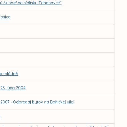
ú činnosť na sídlisku Ťahanovce“
Košice
 a mládeži
 25. júna 2004
007 - Odpredaj bytov na Baltickej ulici
6