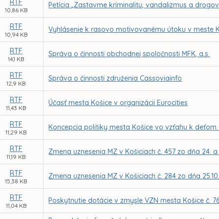
RTF
Petícia „Zastavme kriminalitu, vandalizmus a drogov
10,86 KB
RTF
Vyhlásenie k rasovo motivovanému útoku v meste 
10,94 KB
RTF
Správa o činnosti obchodnej spoločnosti MFK, a.s.
14,1 KB
RTF
Správa o činnosti združenia Cassoviainfo
12,9 KB
RTF
Účasť mesta Košice v organizácii Eurocities
11,43 KB
RTF
Koncepcia politiky mesta Košice vo vzťahu k deťom
11,29 KB
RTF
Zmena uznesenia MZ v Košiciach č. 457 zo dňa 24. a
11,19 KB
RTF
Zmena uznesenia MZ v Košiciach č. 284 zo dňa 25.10.2
15,38 KB
RTF
Poskytnutie dotácie v zmysle VZN mesta Košice č. 7
11,04 KB