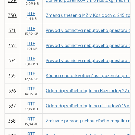
329.
Zámena pozemkov v k.ú Huštáky medzi firm
12,09 KB
RTF
330.
Zmena uznesenia MZ v Košiciach č. 245 zo dň
11,4 KB
RTF
331.
Prevod vlastníctva nebytového priestoru a al
13,52 KB
RTF
332.
Prevod vlastníctva nebytového priestoru a al
11,91 KB
RTF
334.
Prevod vlastníctva nebytového priestoru a 
11,83 KB
RTF
335.
Kúpna cena alikvotnej časti pozemku pre vl
12,54 KB
RTF
336.
Odpredaj voľného bytu na Buzuluckej 22 a P
14,05 KB
RTF
337.
Odpredaj voľného bytu na ul. Ľudová 16 v Ko
13,19 KB
RTF
338.
Zmluvné prevody nehnuteľného majetku mest
15,04 KB
RTF