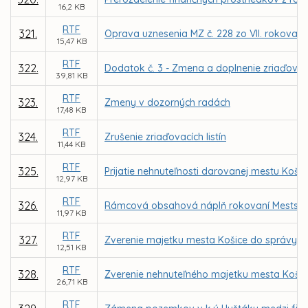
16,2 KB
RTF
321.
Oprava uznesenia MZ č. 228 zo VII. rokovan
15,47 KB
RTF
322.
Dodatok č. 3 - Zmena a doplnenie zriaďovac
39,81 KB
RTF
323.
Zmeny v dozorných radách
17,48 KB
RTF
324.
Zrušenie zriaďovacích listín
11,44 KB
RTF
325.
Prijatie nehnuteľnosti darovanej mestu Košice
12,97 KB
RTF
326.
Rámcová obsahová náplň rokovaní Mestského
11,97 KB
RTF
327.
Zverenie majetku mesta Košice do správy M
12,51 KB
RTF
328.
Zverenie nehnuteľného majetku mesta Koši
26,71 KB
RTF