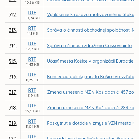
10,86 KB
RTF
312.
Vyhlásenie k rasovo motivovanému útoku v
10,94 KB
RTF
313.
Správa o činnosti obchodnej spoločnosti MFK
14,1 KB
RTF
314.
Správa o činnosti združenia Cassoviainfo
12,9 KB
RTF
315.
Účasť mesta Košice v organizácii Eurocities
11,43 KB
RTF
316.
Koncepcia politiky mesta Košice vo vzťahu 
11,29 KB
RTF
317.
Zmena uznesenia MZ v Košiciach č. 457 zo dň
11,19 KB
RTF
318.
Zmena uznesenia MZ v Košiciach č. 284 zo dňa
15,38 KB
RTF
319.
Poskytnutie dotácie v zmysle VZN mesta Koši
11,04 KB
RTF
320.
Prerozdelenie finančných prostriedkov z ro