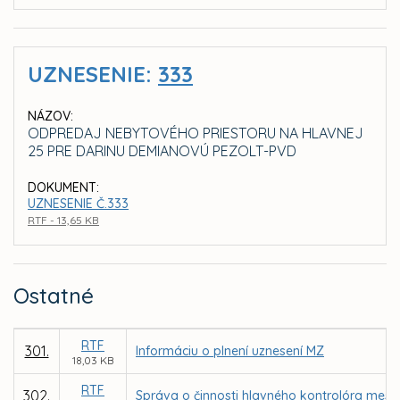
UZNESENIE:
333
NÁZOV:
ODPREDAJ NEBYTOVÉHO PRIESTORU NA HLAVNEJ
25 PRE DARINU DEMIANOVÚ PEZOLT-PVD
DOKUMENT:
UZNESENIE Č.333
RTF - 13,65 KB
Ostatné
RTF
301.
Informáciu o plnení uznesení MZ
18,03 KB
RTF
302.
Správa o činnosti hlavného kontrolóra mest