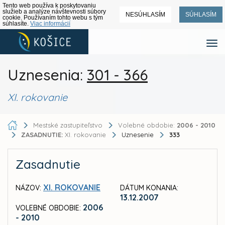
Tento web používa k poskytovaniu
služieb a analýze návštevnosti súbory
NESÚHLASÍM
SÚHLASÍM
cookie. Používaním tohto webu s tým
súhlasíte.
Viac informácií
Uznesenia:
301 - 366
XI. rokovanie
Mestské zastupiteľstvo
Volebné obdobie:
2006 - 2010
ZASADNUTIE:
XI. rokovanie
Uznesenie
333
Zasadnutie
XI. ROKOVANIE
NÁZOV:
DÁTUM KONANIA:
13.12.2007
2006
VOLEBNÉ OBDOBIE:
- 2010