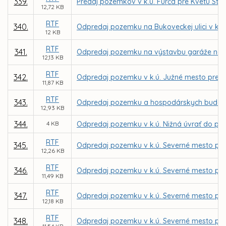
339.
Predaj pozemkov v k.ú. Furča pre Kvetu Str
12,72 KB
RTF
340.
Odpredaj pozemku na Bukoveckej ulici v k.ú
12 KB
RTF
341.
Odpredaj pozemku na výstavbu garáže na Šo
12,13 KB
RTF
342.
Odpredaj pozemku v k.ú. Južné mesto pre Ro
11,87 KB
RTF
343.
Odpredaj pozemku a hospodárskych budov v
12,93 KB
344.
4 KB
Odpredaj pozemku v k.ú. Nižná úvrať do pod
RTF
345.
Odpredaj pozemku v k.ú. Severné mesto pr
12,26 KB
RTF
346.
Odpredaj pozemku v k.ú. Severné mesto pre M
11,49 KB
RTF
347.
Odpredaj pozemku v k.ú. Severné mesto pre I
12,18 KB
RTF
348.
Odpredaj pozemku v k.ú. Severné mesto pre