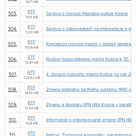
14,71 KB
RTF
303.
Správa o činnosti Mestskej polície Košice
10,5 KB
RTF
304.
Správa o odpovediach na interpelácie a do
11,29 KB
RTF
305.
Koncepcia rozvoja mesta v oblasti tepelnej 
17,06 KB
RTF
306.
Rozbor hospodárenia mesta Košice k 30. 9. 
10,47 KB
RTF
307.
4. úprava rozpočtu mesta Košice na rok 200
274,92 KB
RTF
308.
Zmena platného tarifného systému MHD v Ko
14,35 KB
RTF
309.
Zmeny a doplnky ÚPN HSA Košice v lokalitác
12,54 KB
RTF
310.
Informácia o pripravovanej zmene ÚPN HSA Ko
10,8 KB
RTF
311.
Petícia „Zastavme kriminalitu, vandalizmus 