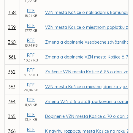
11,72 KB
RTF
358.
VZN mesta Košice o nakladaní s komunáln
18,21 KB
RTF
359.
VZN mesta Košice o miestnom poplatku za
17,77 KB
RTF
360.
Zmena a doplnenie Všeobecne záväzného nar
13,74 KB
RTF
361.
Zmena a doplnenie VZN mesta Košice č. 76 o
10,37 KB
RTF
362.
Zrušenie VZN mesta Košice č. 85 o dani za 
10,36 KB
RTF
363.
VZN mesta Košice o miestnej dani za vjazd a 
20,84 KB
RTF
364.
Zmena VZN č. 5 o státí, parkovaní a oznamo
11,65 KB
RTF
365.
Doplnenie VZN mesta Košice č. 70 o dani za 
13,14 KB
RTF
366.
K návrhu rozpočtu mesta Košice na roky 200