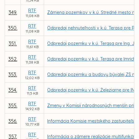
11,54 KB
RTF
349.
Zámena pozemkov v k.ú. Stredné mesto med
11,08 KB
RTF
350.
Odpredaj nehnuteľnosti v k.ú. Terasa pre 
11,08 KB
RTF
351.
Odpredaj pozemku v k.ú. Terasa pre Ing. Jo
11,61 KB
RTF
352.
Odpredaj pozemku v k.ú. Terasa pre Imricha
11,38 KB
RTF
353.
Odpredaj pozemku a budovy bývalej ZŠ na Op
12,02 KB
RTF
354.
Odpredaj pozemku v k.ú. Železiarne pre INGO
11,5 KB
RTF
355.
Zmeny v Komisii národnosných menšín pri M
14,92 KB
RTF
356.
Informácia Komisie mestského zastupiteľstv
10,77 KB
RTF
357.
Informácia o zámere realizácie multifunkčné