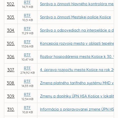
RTF
302.
Správa o činnosti hlavného kontrolóra mest
14,71 KB
RTF
303.
Správa o činnosti Mestskej polície Košice
10,5 KB
RTF
304.
Správa o odpovediach na interpelácie a do
11,29 KB
RTF
305.
Koncepcia rozvoja mesta v oblasti tepelnej 
17,06 KB
RTF
306.
Rozbor hospodárenia mesta Košice k 30. 9. 
10,47 KB
RTF
307.
4. úprava rozpočtu mesta Košice na rok 200
274,92 KB
RTF
308.
Zmena platného tarifného systému MHD v Ko
14,35 KB
RTF
309.
Zmeny a doplnky ÚPN HSA Košice v lokalitác
12,54 KB
RTF
310.
Informácia o pripravovanej zmene ÚPN HSA Ko
10,8 KB