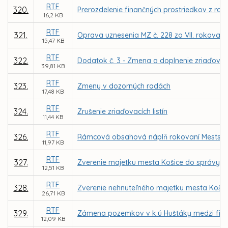
RTF
320.
Prerozdelenie finančných prostriedkov z ro
16,2 KB
RTF
321.
Oprava uznesenia MZ č. 228 zo VII. rokovan
15,47 KB
RTF
322.
Dodatok č. 3 - Zmena a doplnenie zriaďovac
39,81 KB
RTF
323.
Zmeny v dozorných radách
17,48 KB
RTF
324.
Zrušenie zriaďovacích listín
11,44 KB
RTF
326.
Rámcová obsahová náplň rokovaní Mestského
11,97 KB
RTF
327.
Zverenie majetku mesta Košice do správy M
12,51 KB
RTF
328.
Zverenie nehnuteľného majetku mesta Koši
26,71 KB
RTF
329.
Zámena pozemkov v k.ú Huštáky medzi firm
12,09 KB