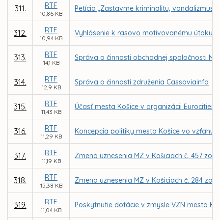
RTF
311.
Petícia „Zastavme kriminalitu, vandalizmus 
10,86 KB
RTF
312.
Vyhlásenie k rasovo motivovanému útoku v
10,94 KB
RTF
313.
Správa o činnosti obchodnej spoločnosti MFK
14,1 KB
RTF
314.
Správa o činnosti združenia Cassoviainfo
12,9 KB
RTF
315.
Účasť mesta Košice v organizácii Eurocities
11,43 KB
RTF
316.
Koncepcia politiky mesta Košice vo vzťahu 
11,29 KB
RTF
317.
Zmena uznesenia MZ v Košiciach č. 457 zo dň
11,19 KB
RTF
318.
Zmena uznesenia MZ v Košiciach č. 284 zo dňa
15,38 KB
RTF
319.
Poskytnutie dotácie v zmysle VZN mesta Koši
11,04 KB