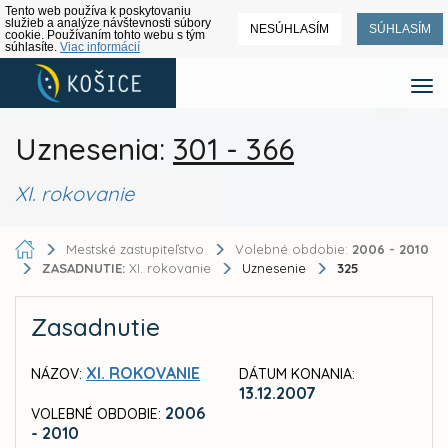
Tento web používa k poskytovaniu
služieb a analýze návštevnosti súbory
NESÚHLASÍM
SÚHLASÍM
cookie. Používaním tohto webu s tým
súhlasíte.
Viac informácií
Uznesenia:
301 - 366
XI. rokovanie
Mestské zastupiteľstvo
Volebné obdobie:
2006 - 2010
ZASADNUTIE:
XI. rokovanie
Uznesenie
325
Zasadnutie
XI. ROKOVANIE
NÁZOV:
DÁTUM KONANIA:
13.12.2007
2006
VOLEBNÉ OBDOBIE:
- 2010