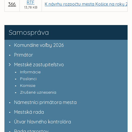
RTF
366.
K návrhu rozpočtu mesta Košice na roky 200
13,78 KB
Samospráva
Komunálne voľby 2026
Primátor
Mestské zastupiteľstvo
Informácie
Poslanci
Komisie
Zrušené uznesenia
Námestníci primátora mesta
Mestská rada
Útvar hlavného kontrolóra
Rada starostov