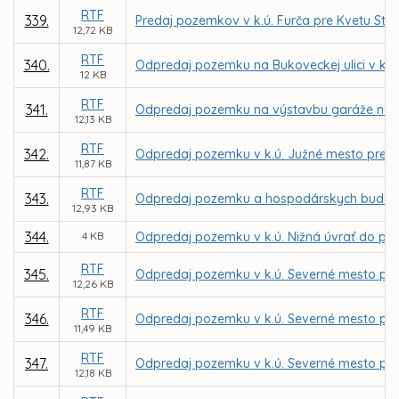
RTF
339.
Predaj pozemkov v k.ú. Furča pre Kvetu Str
12,72 KB
RTF
340.
Odpredaj pozemku na Bukoveckej ulici v k.ú
12 KB
RTF
341.
Odpredaj pozemku na výstavbu garáže na Šo
12,13 KB
RTF
342.
Odpredaj pozemku v k.ú. Južné mesto pre Ro
11,87 KB
RTF
343.
Odpredaj pozemku a hospodárskych budov v
12,93 KB
344.
4 KB
Odpredaj pozemku v k.ú. Nižná úvrať do pod
RTF
345.
Odpredaj pozemku v k.ú. Severné mesto pr
12,26 KB
RTF
346.
Odpredaj pozemku v k.ú. Severné mesto pre M
11,49 KB
RTF
347.
Odpredaj pozemku v k.ú. Severné mesto pre I
12,18 KB