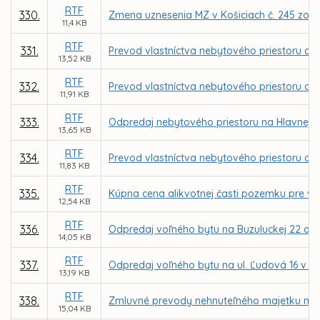
RTF
330.
Zmena uznesenia MZ v Košiciach č. 245 zo dň
11,4 KB
RTF
331.
Prevod vlastníctva nebytového priestoru a al
13,52 KB
RTF
332.
Prevod vlastníctva nebytového priestoru a al
11,91 KB
RTF
333.
Odpredaj nebytového priestoru na Hlavnej
13,65 KB
RTF
334.
Prevod vlastníctva nebytového priestoru a 
11,83 KB
RTF
335.
Kúpna cena alikvotnej časti pozemku pre vl
12,54 KB
RTF
336.
Odpredaj voľného bytu na Buzuluckej 22 a P
14,05 KB
RTF
337.
Odpredaj voľného bytu na ul. Ľudová 16 v Ko
13,19 KB
RTF
338.
Zmluvné prevody nehnuteľného majetku mest
15,04 KB