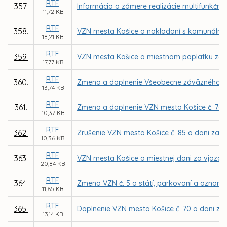
RTF
357.
Informácia o zámere realizácie multifunkčné
11,72 KB
RTF
358.
VZN mesta Košice o nakladaní s komunáln
18,21 KB
RTF
359.
VZN mesta Košice o miestnom poplatku za
17,77 KB
RTF
360.
Zmena a doplnenie Všeobecne záväzného nar
13,74 KB
RTF
361.
Zmena a doplnenie VZN mesta Košice č. 76 o
10,37 KB
RTF
362.
Zrušenie VZN mesta Košice č. 85 o dani za 
10,36 KB
RTF
363.
VZN mesta Košice o miestnej dani za vjazd a 
20,84 KB
RTF
364.
Zmena VZN č. 5 o státí, parkovaní a oznamo
11,65 KB
RTF
365.
Doplnenie VZN mesta Košice č. 70 o dani za 
13,14 KB