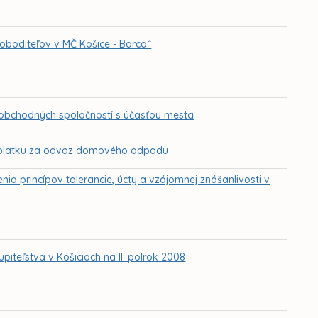
loboditeľov v MČ Košice - Barca“
 obchodných spoločností s účasťou mesta
 poplatku za odvoz domového odpadu
enia princípov tolerancie, úcty a vzájomnej znášanlivosti v
teľstva v Košiciach na II. polrok 2008