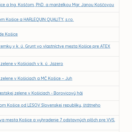
ce a Ing. Koščom, PhD. a manželkou Mgr. Janou Koščovou
 Košice a HARLEQUIN QUALITY, s.r.o.
de Košice
emky v k. ú. Grunt vo vlastníctve mesta Košice pre ATEX
elene v Košiciach v k. ú. Jazero
zelene v Košiciach a MČ Košice – Juh
tskej zelene v Košiciach - Borovicový háj
om Košice od LESOV Slovenskej republiky, štátneho
tva mesta Košice a vyhradenie 7 odstavných plôch pre VVS,