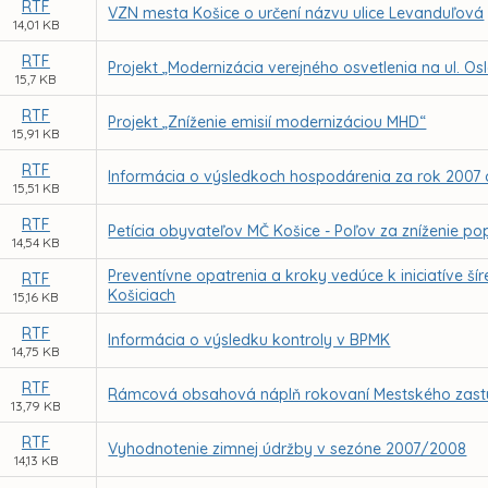
RTF
VZN mesta Košice o určení názvu ulice Levanduľová
14,01 KB
RTF
Projekt „Modernizácia verejného osvetlenia na ul. Os
15,7 KB
RTF
Projekt „Zníženie emisií modernizáciou MHD“
15,91 KB
RTF
Informácia o výsledkoch hospodárenia za rok 2007
15,51 KB
RTF
Petícia obyvateľov MČ Košice - Poľov za zníženie
14,54 KB
Preventívne opatrenia a kroky vedúce k iniciatíve šír
RTF
Košiciach
15,16 KB
RTF
Informácia o výsledku kontroly v BPMK
14,75 KB
RTF
Rámcová obsahová náplň rokovaní Mestského zastupi
13,79 KB
RTF
Vyhodnotenie zimnej údržby v sezóne 2007/2008
14,13 KB