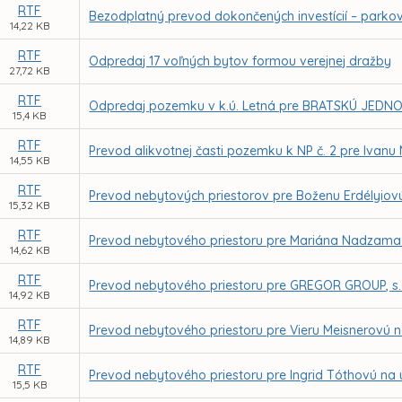
RTF
Bezodplatný prevod dokončených investícií – parkovis
14,22 KB
RTF
Odpredaj 17 voľných bytov formou verejnej dražby
27,72 KB
RTF
Odpredaj pozemku v k.ú. Letná pre BRATSKÚ JEDNOT
15,4 KB
RTF
Prevod alikvotnej časti pozemku k NP č. 2 pre Ivanu
14,55 KB
RTF
Prevod nebytových priestorov pre Boženu Erdélyiovú
15,32 KB
RTF
Prevod nebytového priestoru pre Mariána Nadzama -
14,62 KB
RTF
Prevod nebytového priestoru pre GREGOR GROUP, s. r.
14,92 KB
RTF
Prevod nebytového priestoru pre Vieru Meisnerovú 
14,89 KB
RTF
Prevod nebytového priestoru pre Ingrid Tóthovú na 
15,5 KB