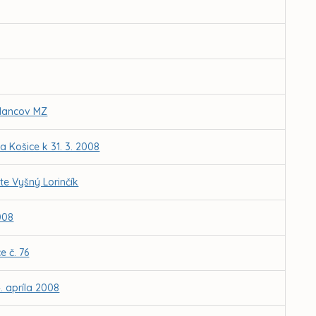
slancov MZ
 Košice k 31. 3. 2008
e Vyšný Lorinčík
008
 č. 76
. apríla 2008