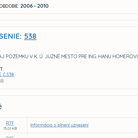
2006 - 2010
OBDOBIE:
SENIE:
538
J POZEMKU V K. Ú. JUŽNÉ MESTO PRE ING. HANU HOMEROV
T:
E Č.538
 KB
é
RTF
Informácia o plnení uznesení
15,01 KB