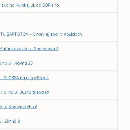
ka na Kurskej ul. od DBR s.r.o.
U BAPTISTOV – Cirkevný zbor v Košiciach
 Matfiakovú na ul. Gudernova 6
 na ul. Hlavná 25
 GLOSSA na ul. Ipeľská 4
 o. na ul. Južná trieda 69
na ul. Komenského 6
ul. Zimná 8