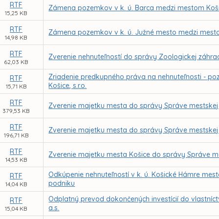
RTF
Zámena pozemkov v k. ú. Barca medzi mestom Koši
15,25 KB
RTF
Zámena pozemkov v k. ú. Južné mesto medzi mestom
14,98 KB
RTF
Zverenie nehnuteľností do správy Zoologickej záhra
62,03 KB
Zriadenie predkupného práva na nehnuteľnosti - poz
RTF
Košice, s.r.o.
15,71 KB
RTF
Zverenie majetku mesta do správy Správe mestskej z
379,53 KB
RTF
Zverenie majetku mesta do správy Správe mestskej 
196,71 KB
RTF
Zverenie majetku mesta Košice do správy Správe mes
14,53 KB
Odkúpenie nehnuteľností v k. ú. Košické Hámre mest
RTF
podniku
14,04 KB
Odplatný prevod dokončených investícií do vlastníc
RTF
a.s.
15,04 KB