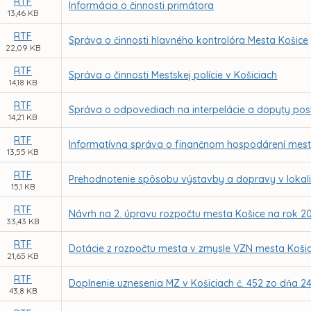
RTF
Informácia o činnosti primátora
13,46 KB
RTF
Správa o činnosti hlavného kontrolóra Mesta Košice
22,09 KB
RTF
Správa o činnosti Mestskej polície v Košiciach
14,18 KB
RTF
Správa o odpovediach na interpelácie a dopyty po
14,21 KB
RTF
Informatívna správa o finančnom hospodárení mesta
13,55 KB
RTF
Prehodnotenie spôsobu výstavby a dopravy v lokalit
15,1 KB
RTF
Návrh na 2. úpravu rozpočtu mesta Košice na rok 2
33,43 KB
RTF
Dotácie z rozpočtu mesta v zmysle VZN mesta Košice
21,65 KB
RTF
Doplnenie uznesenia MZ v Košiciach č. 452 zo dňa 24
43,8 KB