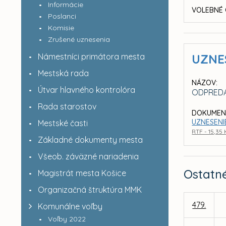
Informácie
VOLEBNÉ 
Poslanci
Komisie
Zrušené uznesenia
Námestníci primátora mesta
UZNE
Mestská rada
NÁZOV:
Útvar hlavného kontrolóra
ODPREDA
Rada starostov
DOKUMEN
UZNESENI
Mestské časti
RTF - 15,35
Základné dokumenty mesta
Všeob. záväzné nariadenia
Ostatn
Magistrát mesta Košice
Organizačná štruktúra MMK
479.
Komunálne voľby
Voľby 2022