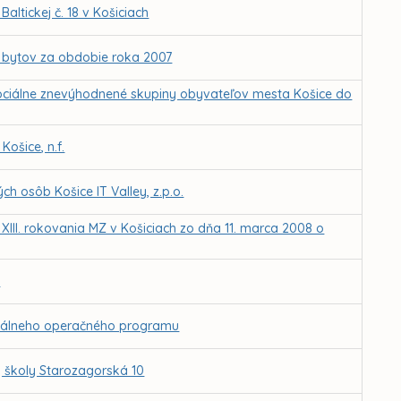
ltickej č. 18 v Košiciach
 bytov za obdobie roka 2007
 sociálne znevýhodnené skupiny obyvateľov mesta Košice do
ošice, n.f.
h osôb Košice IT Valley, z.p.o.
 XIII. rokovania MZ v Košiciach zo dňa 11. marca 2008 o
e
ionálneho operačného programu
 školy Starozagorská 10