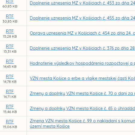
RTF
Doplnenie uznesenia MZ v Košiciach č. 453 zo dňa 24
60,85 KB
RTF
Doplnenie uznesenia MZ v Košiciach č. 455 zo dňa 24
30,85 KB
RTF
Oprava uznesenia MZ v Košiciach č. 454 zo dňa 24. 
15,28 KB
RTF
Doplnenie uznesenia MZ v Košiciach č. 376 zo dňa 28
15,31 KB
RTF
Hodnotenie výsledkov hospodárenia rozpočtovej a p
14,43 KB
RTF
VZN mesta Košice o erbe a vlajke mestskej časti Ko
14,78 KB
RTF
Zmeny a doplnky VZN mesta Košice č. 70 o dani za u
14,71 KB
RTF
Zmeny a doplnky VZN mesta Košice č. 65 o úhradách
15,46 KB
Zmena VZN mesta Košice č. 99 o nakladaní s kom
RTF
území mesta Košice
15,06 KB