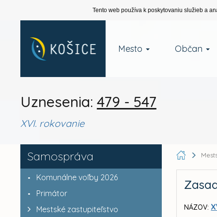
Tento web používa k poskytovaniu služieb a an
Mesto
Občan
Uznesenia:
479 - 547
XVI. rokovanie
Samospráva
Mests
Komunálne voľby 2026
Zasad
Primátor
X
NÁZOV:
Mestské zastupiteľstvo