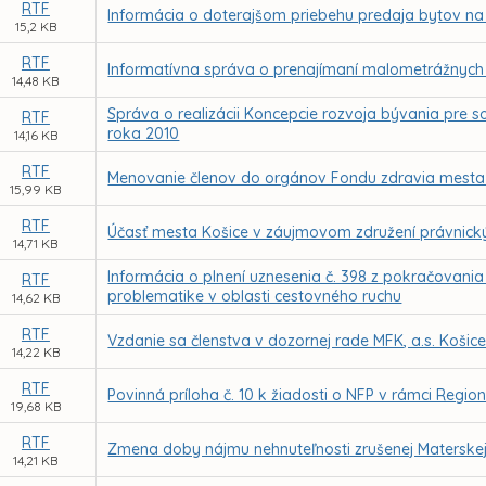
RTF
Informácia o doterajšom priebehu predaja bytov na Ba
15,2 KB
RTF
Informatívna správa o prenajímaní malometrážnych
14,48 KB
Správa o realizácii Koncepcie rozvoja bývania pre
RTF
roka 2010
14,16 KB
RTF
Menovanie členov do orgánov Fondu zdravia mesta K
15,99 KB
RTF
Účasť mesta Košice v záujmovom združení právnickýc
14,71 KB
Informácia o plnení uznesenia č. 398 z pokračovania
RTF
problematike v oblasti cestovného ruchu
14,62 KB
RTF
Vzdanie sa členstva v dozornej rade MFK, a.s. Košic
14,22 KB
RTF
Povinná príloha č. 10 k žiadosti o NFP v rámci Reg
19,68 KB
RTF
Zmena doby nájmu nehnuteľnosti zrušenej Materskej
14,21 KB