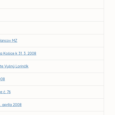
slancov MZ
 Košice k 31. 3. 2008
e Vyšný Lorinčík
008
 č. 76
. apríla 2008