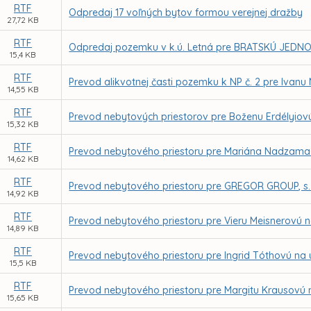
RTF
Odpredaj 17 voľných bytov formou verejnej dražby
27,72 KB
RTF
Odpredaj pozemku v k.ú. Letná pre BRATSKÚ JEDNOT
15,4 KB
RTF
Prevod alikvotnej časti pozemku k NP č. 2 pre Ivanu
14,55 KB
RTF
Prevod nebytových priestorov pre Boženu Erdélyiovú
15,32 KB
RTF
Prevod nebytového priestoru pre Mariána Nadzama -
14,62 KB
RTF
Prevod nebytového priestoru pre GREGOR GROUP, s. r.
14,92 KB
RTF
Prevod nebytového priestoru pre Vieru Meisnerovú 
14,89 KB
RTF
Prevod nebytového priestoru pre Ingrid Tóthovú na 
15,5 KB
RTF
Prevod nebytového priestoru pre Margitu Krausovú n
15,65 KB