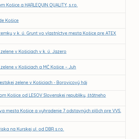
 Košice a HARLEQUIN QUALITY, s.r.o.
de Košice
emky v k. ú. Grunt vo vlastníctve mesta Košice pre ATEX
elene v Košiciach v k. ú. Jazero
zelene v Košiciach a MČ Košice – Juh
tskej zelene v Košiciach - Borovicový háj
om Košice od LESOV Slovenskej republiky, štátneho
tva mesta Košice a vyhradenie 7 odstavných plôch pre VVS,
ka na Kurskej ul. od DBR s.r.o.