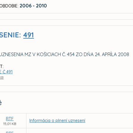
2006 - 2010
OBDOBIE:
SENIE:
491
ZNESENIA MZ V KOŠICIACH Č. 454 ZO DŇA 24. APRÍLA 2008
T:
 Č.491
 KB
é
RTF
Informácia o plnení uznesení
15,01 KB