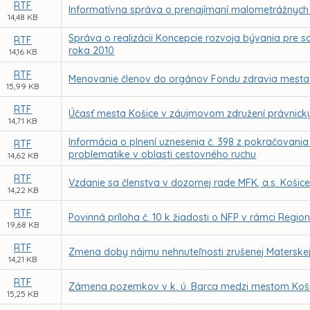
RTF
Informatívna správa o prenajímaní malometrážnych
14,48 KB
Správa o realizácii Koncepcie rozvoja bývania pre
RTF
roka 2010
14,16 KB
RTF
Menovanie členov do orgánov Fondu zdravia mesta K
15,99 KB
RTF
Účasť mesta Košice v záujmovom združení právnickýc
14,71 KB
Informácia o plnení uznesenia č. 398 z pokračovania
RTF
problematike v oblasti cestovného ruchu
14,62 KB
RTF
Vzdanie sa členstva v dozornej rade MFK, a.s. Košic
14,22 KB
RTF
Povinná príloha č. 10 k žiadosti o NFP v rámci Reg
19,68 KB
RTF
Zmena doby nájmu nehnuteľnosti zrušenej Materskej
14,21 KB
RTF
Zámena pozemkov v k. ú. Barca medzi mestom Koši
15,25 KB