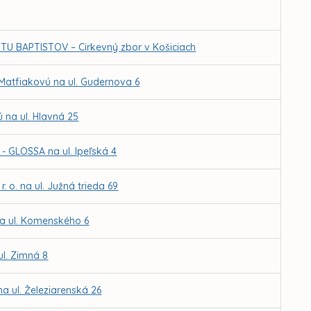
U BAPTISTOV – Cirkevný zbor v Košiciach
 Matfiakovú na ul. Gudernova 6
 na ul. Hlavná 25
 GLOSSA na ul. Ipeľská 4
 o. na ul. Južná trieda 69
na ul. Komenského 6
ul. Zimná 8
a ul. Železiarenská 26