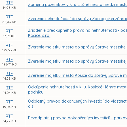
RTF
Zámena pozemkov v k. ú. Južné mesto medzi mestom
14,98 KB
RTF
Zverenie nehnuteľností do správy Zoologickej záhra
62,03 KB
Zriadenie predkupného práva na nehnuteľnosti - poz
RTF
Košice, s.r.o.
15,71 KB
RTF
Zverenie majetku mesta do správy Správe mestskej z
379,53 KB
RTF
Zverenie majetku mesta do správy Správe mestskej 
196,71 KB
RTF
Zverenie majetku mesta Košice do správy Správe mes
14,53 KB
Odkúpenie nehnuteľností v k. ú. Košické Hámre mest
RTF
podniku
14,04 KB
Odplatný prevod dokončených investícií do vlastníc
RTF
a.s.
15,04 KB
RTF
Bezodplatný prevod dokončených investícií – parkovis
14,22 KB