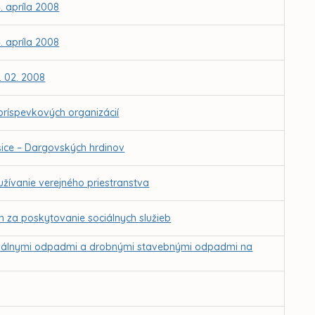
. apríla 2008
. apríla 2008
. 02. 2008
ríspevkových organizácií
šice – Dargovských hrdinov
žívanie verejného priestranstva
 za poskytovanie sociálnych služieb
unálnymi odpadmi a drobnými stavebnými odpadmi na