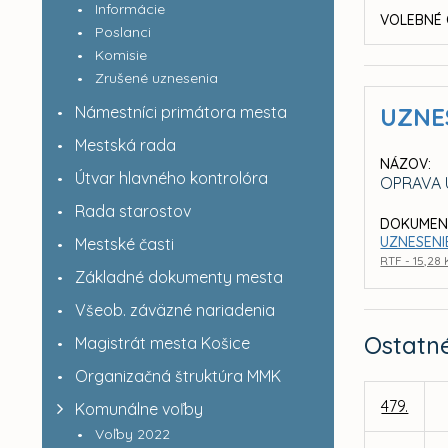
Informácie
VOLEBNÉ 
Poslanci
Komisie
Zrušené uznesenia
Námestníci primátora mesta
UZNE
Mestská rada
NÁZOV:
Útvar hlavného kontrolóra
OPRAVA U
Rada starostov
DOKUMEN
UZNESENIE
Mestské časti
RTF - 15,28
Základné dokumenty mesta
Všeob. záväzné nariadenia
Ostatn
Magistrát mesta Košice
Organizačná štruktúra MMK
479.
Komunálne voľby
Voľby 2022