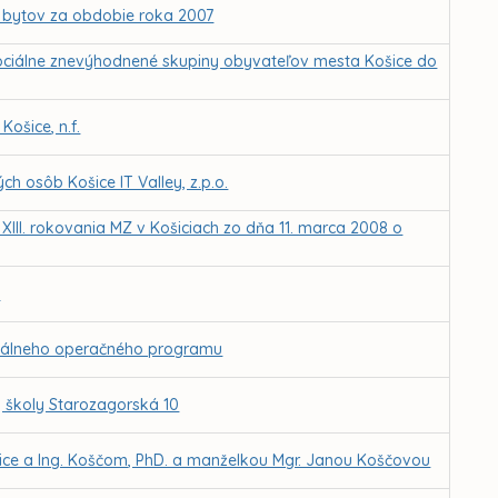
 bytov za obdobie roka 2007
 sociálne znevýhodnené skupiny obyvateľov mesta Košice do
ošice, n.f.
h osôb Košice IT Valley, z.p.o.
 XIII. rokovania MZ v Košiciach zo dňa 11. marca 2008 o
e
ionálneho operačného programu
 školy Starozagorská 10
ce a Ing. Koščom, PhD. a manželkou Mgr. Janou Koščovou