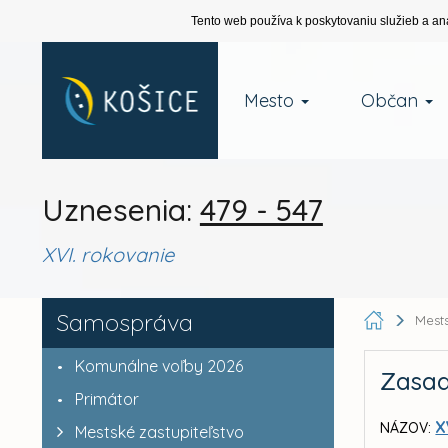
Tento web používa k poskytovaniu služieb a an
Mesto
Občan
Uznesenia:
479 - 547
XVI. rokovanie
Samospráva
Mests
Komunálne voľby 2026
Zasad
Primátor
X
NÁZOV:
Mestské zastupiteľstvo