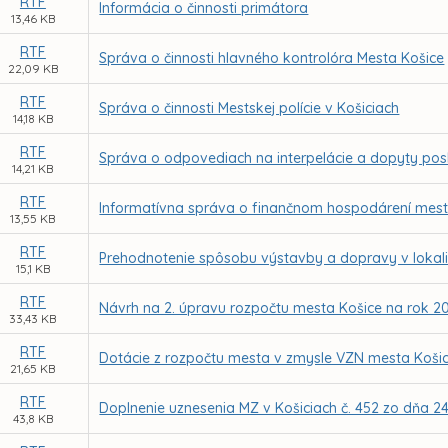
RTF
Informácia o činnosti primátora
13,46 KB
RTF
Správa o činnosti hlavného kontrolóra Mesta Košice
22,09 KB
RTF
Správa o činnosti Mestskej polície v Košiciach
14,18 KB
RTF
Správa o odpovediach na interpelácie a dopyty po
14,21 KB
RTF
Informatívna správa o finančnom hospodárení mesta
13,55 KB
RTF
Prehodnotenie spôsobu výstavby a dopravy v lokalit
15,1 KB
RTF
Návrh na 2. úpravu rozpočtu mesta Košice na rok 2
33,43 KB
RTF
Dotácie z rozpočtu mesta v zmysle VZN mesta Košice
21,65 KB
RTF
Doplnenie uznesenia MZ v Košiciach č. 452 zo dňa 24
43,8 KB