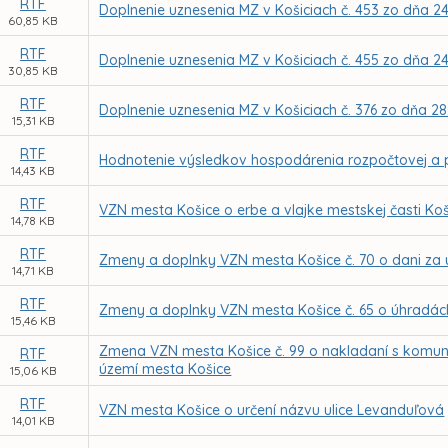
RTF
Doplnenie uznesenia MZ v Košiciach č. 453 zo dňa 24
60,85 KB
RTF
Doplnenie uznesenia MZ v Košiciach č. 455 zo dňa 24
30,85 KB
RTF
Doplnenie uznesenia MZ v Košiciach č. 376 zo dňa 28
15,31 KB
RTF
Hodnotenie výsledkov hospodárenia rozpočtovej a p
14,43 KB
RTF
VZN mesta Košice o erbe a vlajke mestskej časti Ko
14,78 KB
RTF
Zmeny a doplnky VZN mesta Košice č. 70 o dani za u
14,71 KB
RTF
Zmeny a doplnky VZN mesta Košice č. 65 o úhradách
15,46 KB
Zmena VZN mesta Košice č. 99 o nakladaní s kom
RTF
území mesta Košice
15,06 KB
RTF
VZN mesta Košice o určení názvu ulice Levanduľová
14,01 KB