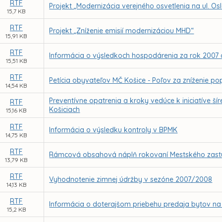
RTF
Projekt „Modernizácia verejného osvetlenia na ul. Os
15,7 KB
RTF
Projekt „Zníženie emisií modernizáciou MHD“
15,91 KB
RTF
Informácia o výsledkoch hospodárenia za rok 2007
15,51 KB
RTF
Petícia obyvateľov MČ Košice - Poľov za zníženie
14,54 KB
Preventívne opatrenia a kroky vedúce k iniciatíve šír
RTF
Košiciach
15,16 KB
RTF
Informácia o výsledku kontroly v BPMK
14,75 KB
RTF
Rámcová obsahová náplň rokovaní Mestského zastupi
13,79 KB
RTF
Vyhodnotenie zimnej údržby v sezóne 2007/2008
14,13 KB
RTF
Informácia o doterajšom priebehu predaja bytov na Ba
15,2 KB