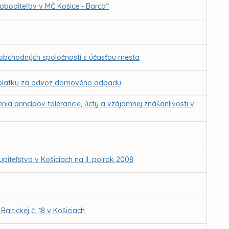
loboditeľov v MČ Košice - Barca“
 obchodných spoločností s účasťou mesta
 poplatku za odvoz domového odpadu
enia princípov tolerancie, úcty a vzájomnej znášanlivosti v
teľstva v Košiciach na II. polrok 2008
ltickej č. 18 v Košiciach