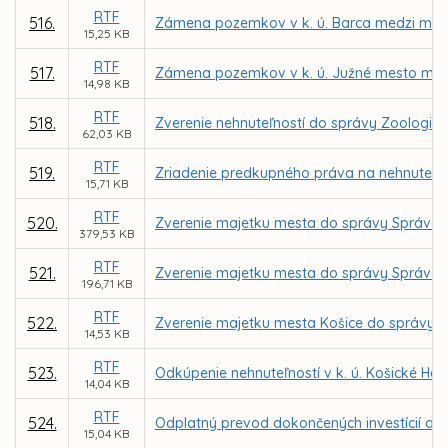
RTF
516.
Zámena pozemkov v k. ú. Barca medzi mest
15,25 KB
RTF
517.
Zámena pozemkov v k. ú. Južné mesto medz
14,98 KB
RTF
518.
Zverenie nehnuteľností do správy Zoologick
62,03 KB
RTF
519.
Zriadenie predkupného práva na nehnuteľnost
15,71 KB
RTF
520.
Zverenie majetku mesta do správy Správe me
379,53 KB
RTF
521.
Zverenie majetku mesta do správy Správe m
196,71 KB
RTF
522.
Zverenie majetku mesta Košice do správy Sp
14,53 KB
RTF
523.
Odkúpenie nehnuteľností v k. ú. Košické H
14,04 KB
RTF
524.
Odplatný prevod dokončených investícií do 
15,04 KB