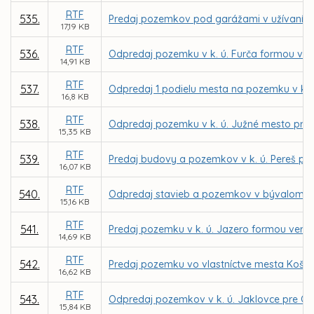
RTF
535.
Predaj pozemkov pod garážami v užívaní f
17,19 KB
RTF
536.
Odpredaj pozemku v k. ú. Furča formou vere
14,91 KB
RTF
537.
Odpredaj 1 podielu mesta na pozemku v k. 
16,8 KB
RTF
538.
Odpredaj pozemku v k. ú. Južné mesto pre
15,35 KB
RTF
539.
Predaj budovy a pozemkov v k. ú. Pereš pre
16,07 KB
RTF
540.
Odpredaj stavieb a pozemkov v bývalom areá
15,16 KB
RTF
541.
Predaj pozemku v k. ú. Jazero formou verejn
14,69 KB
RTF
542.
Predaj pozemku vo vlastníctve mesta Košice
16,62 KB
RTF
543.
Odpredaj pozemkov v k. ú. Jaklovce pre O
15,84 KB