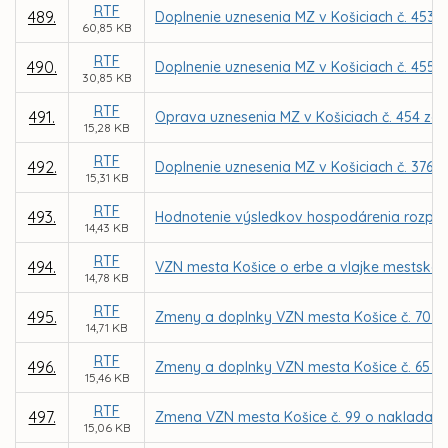
RTF
489.
Doplnenie uznesenia MZ v Košiciach č. 453 z
60,85 KB
RTF
490.
Doplnenie uznesenia MZ v Košiciach č. 455 z
30,85 KB
RTF
491.
Oprava uznesenia MZ v Košiciach č. 454 zo 
15,28 KB
RTF
492.
Doplnenie uznesenia MZ v Košiciach č. 376 z
15,31 KB
RTF
493.
Hodnotenie výsledkov hospodárenia rozpočt
14,43 KB
RTF
494.
VZN mesta Košice o erbe a vlajke mestskej 
14,78 KB
RTF
495.
Zmeny a doplnky VZN mesta Košice č. 70 o d
14,71 KB
RTF
496.
Zmeny a doplnky VZN mesta Košice č. 65 o 
15,46 KB
RTF
497.
Zmena VZN mesta Košice č. 99 o nakladan
15,06 KB