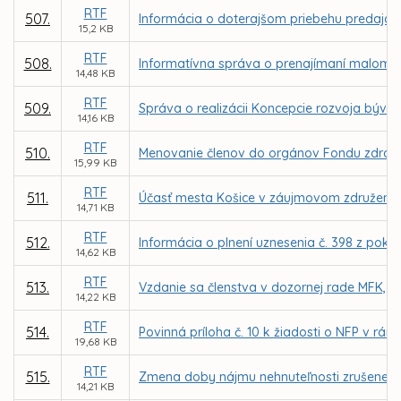
RTF
507.
Informácia o doterajšom priebehu predaja by
15,2 KB
RTF
508.
Informatívna správa o prenajímaní malome
14,48 KB
RTF
509.
Správa o realizácii Koncepcie rozvoja býv
14,16 KB
RTF
510.
Menovanie členov do orgánov Fondu zdravia
15,99 KB
RTF
511.
Účasť mesta Košice v záujmovom združení pr
14,71 KB
RTF
512.
Informácia o plnení uznesenia č. 398 z pokr
14,62 KB
RTF
513.
Vzdanie sa členstva v dozornej rade MFK, a.
14,22 KB
RTF
514.
Povinná príloha č. 10 k žiadosti o NFP v r
19,68 KB
RTF
515.
Zmena doby nájmu nehnuteľnosti zrušenej M
14,21 KB