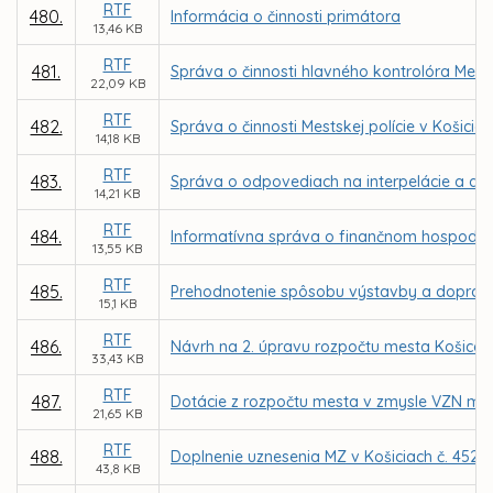
RTF
480.
Informácia o činnosti primátora
13,46 KB
RTF
481.
Správa o činnosti hlavného kontrolóra Mest
22,09 KB
RTF
482.
Správa o činnosti Mestskej polície v Košicia
14,18 KB
RTF
483.
Správa o odpovediach na interpelácie a d
14,21 KB
RTF
484.
Informatívna správa o finančnom hospodáre
13,55 KB
RTF
485.
Prehodnotenie spôsobu výstavby a dopravy v
15,1 KB
RTF
486.
Návrh na 2. úpravu rozpočtu mesta Košice 
33,43 KB
RTF
487.
Dotácie z rozpočtu mesta v zmysle VZN mest
21,65 KB
RTF
488.
Doplnenie uznesenia MZ v Košiciach č. 452 z
43,8 KB