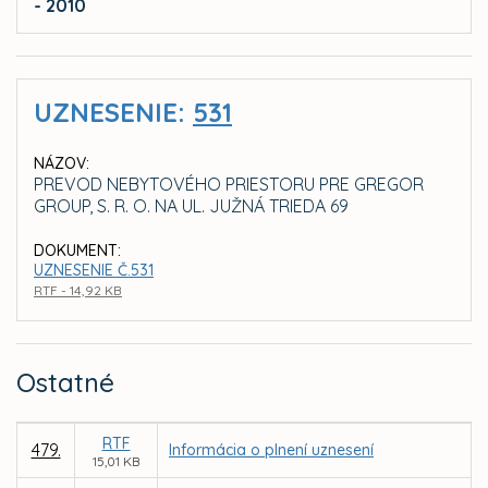
- 2010
UZNESENIE:
531
NÁZOV:
PREVOD NEBYTOVÉHO PRIESTORU PRE GREGOR
GROUP, S. R. O. NA UL. JUŽNÁ TRIEDA 69
DOKUMENT:
UZNESENIE Č.531
RTF - 14,92 KB
Ostatné
RTF
479.
Informácia o plnení uznesení
15,01 KB