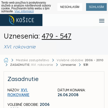
Tento web používa k poskytovaniu
služieb a analýze návštevnosti súbory
NESÚHLASÍM
SÚHLASÍM
cookie. Používaním tohto webu s tým
súhlasíte.
Viac informácií
Uznesenia:
479 - 547
XVI. rokovanie
Mestské zastupiteľstvo
Volebné obdobie:
2006 - 2010
ZASADNUTIE:
XVI. rokovanie
Uznesenie
531
Zasadnutie
XVI.
NÁZOV:
DÁTUM KONANIA:
ROKOVANIE
26.06.2008
2006
VOLEBNÉ OBDOBIE: