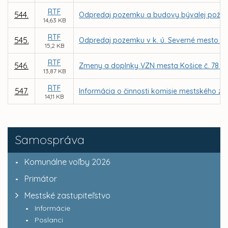
RTF
544.
Odpredaj pozemku a budovy bývalej požiarne
14,63 KB
RTF
545.
Odpredaj pozemku v k. ú. Severné mesto pre
15,2 KB
RTF
546.
Zmeny a doplnky VZN mesta Košice č. 78 o 
13,87 KB
RTF
547.
Informácia o činnosti komisie mestského za
14,11 KB
Samospráva
Komunálne voľby 2026
Primátor
Mestské zastupiteľstvo
Informácie
Poslanci