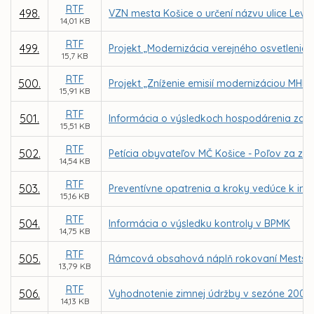
RTF
498.
VZN mesta Košice o určení názvu ulice Lev
14,01 KB
RTF
499.
Projekt „Modernizácia verejného osvetlenia 
15,7 KB
RTF
500.
Projekt „Zníženie emisií modernizáciou MHD“
15,91 KB
RTF
501.
Informácia o výsledkoch hospodárenia za 
15,51 KB
RTF
502.
Petícia obyvateľov MČ Košice - Poľov za z
14,54 KB
RTF
503.
Preventívne opatrenia a kroky vedúce k inici
15,16 KB
RTF
504.
Informácia o výsledku kontroly v BPMK
14,75 KB
RTF
505.
Rámcová obsahová náplň rokovaní Mestského
13,79 KB
RTF
506.
Vyhodnotenie zimnej údržby v sezóne 2007
14,13 KB