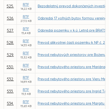
RTF
525.
Bezodplatný prevod dokončených investícií –
14,22 KB
RTF
526.
Odpredaj 17 voľných bytov formou verejnej
27,72 KB
RTF
527.
Odpredaj pozemku v k.ú. Letná pre BRATSK
15,4 KB
RTF
528.
Prevod alikvotnej časti pozemku k NP č. 2 p
14,55 KB
RTF
529.
Prevod nebytových priestorov pre Boženu Er
15,32 KB
RTF
530.
Prevod nebytového priestoru pre Mariána N
14,62 KB
RTF
532.
Prevod nebytového priestoru pre Vieru Mei
14,89 KB
RTF
533.
Prevod nebytového priestoru pre Ingrid Tót
15,5 KB
RTF
534.
Prevod nebytového priestoru pre Margitu Kr
15,65 KB