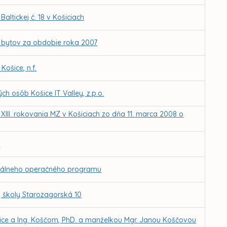
ltickej č. 18 v Košiciach
 bytov za obdobie roka 2007
ošice, n.f.
h osôb Košice IT Valley, z.p.o.
 XIII. rokovania MZ v Košiciach zo dňa 11. marca 2008 o
e
ionálneho operačného programu
 školy Starozagorská 10
ce a Ing. Koščom, PhD. a manželkou Mgr. Janou Koščovou