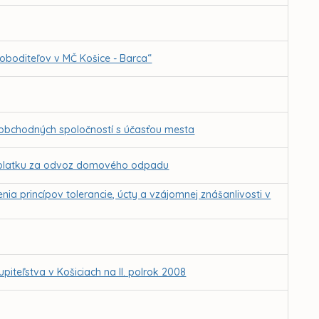
loboditeľov v MČ Košice - Barca“
 obchodných spoločností s účasťou mesta
 poplatku za odvoz domového odpadu
enia princípov tolerancie, úcty a vzájomnej znášanlivosti v
teľstva v Košiciach na II. polrok 2008