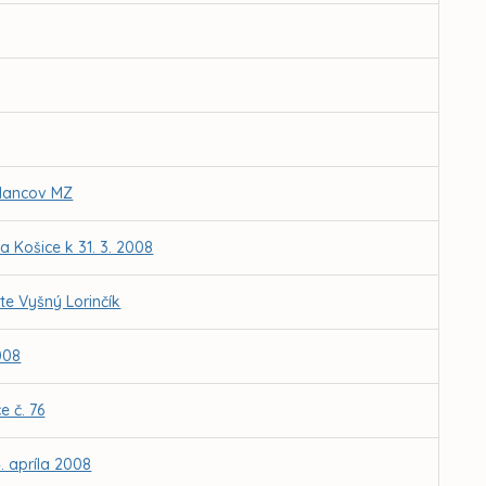
slancov MZ
 Košice k 31. 3. 2008
e Vyšný Lorinčík
008
 č. 76
. apríla 2008