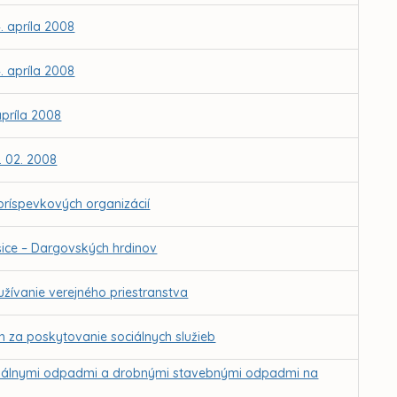
. apríla 2008
. apríla 2008
apríla 2008
. 02. 2008
ríspevkových organizácií
šice – Dargovských hrdinov
žívanie verejného priestranstva
 za poskytovanie sociálnych služieb
unálnymi odpadmi a drobnými stavebnými odpadmi na