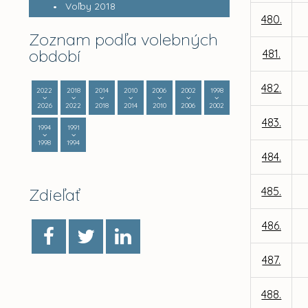
Voľby 2018
480.
Zoznam podľa volebných
období
481.
482.
2022
2018
2014
2010
2006
2002
1998
2026
2022
2018
2014
2010
2006
2002
483.
1994
1991
1998
1994
484.
Zdieľať
485.
486.
487.
488.