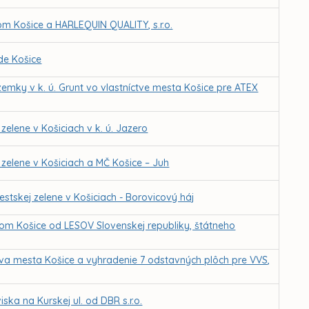
 Košice a HARLEQUIN QUALITY, s.r.o.
de Košice
emky v k. ú. Grunt vo vlastníctve mesta Košice pre ATEX
elene v Košiciach v k. ú. Jazero
zelene v Košiciach a MČ Košice – Juh
tskej zelene v Košiciach - Borovicový háj
om Košice od LESOV Slovenskej republiky, štátneho
tva mesta Košice a vyhradenie 7 odstavných plôch pre VVS,
ka na Kurskej ul. od DBR s.r.o.