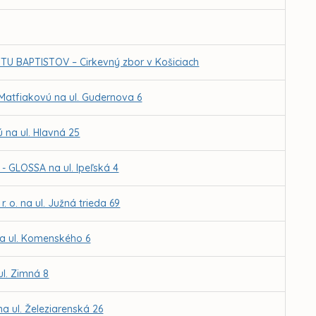
U BAPTISTOV – Cirkevný zbor v Košiciach
 Matfiakovú na ul. Gudernova 6
 na ul. Hlavná 25
 GLOSSA na ul. Ipeľská 4
 o. na ul. Južná trieda 69
na ul. Komenského 6
ul. Zimná 8
a ul. Železiarenská 26