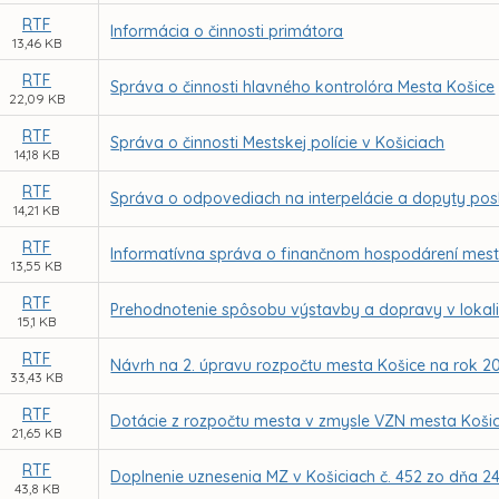
RTF
Informácia o činnosti primátora
13,46 KB
RTF
Správa o činnosti hlavného kontrolóra Mesta Košice
22,09 KB
RTF
Správa o činnosti Mestskej polície v Košiciach
14,18 KB
RTF
Správa o odpovediach na interpelácie a dopyty po
14,21 KB
RTF
Informatívna správa o finančnom hospodárení mesta
13,55 KB
RTF
Prehodnotenie spôsobu výstavby a dopravy v lokalit
15,1 KB
RTF
Návrh na 2. úpravu rozpočtu mesta Košice na rok 2
33,43 KB
RTF
Dotácie z rozpočtu mesta v zmysle VZN mesta Košice
21,65 KB
RTF
Doplnenie uznesenia MZ v Košiciach č. 452 zo dňa 24
43,8 KB