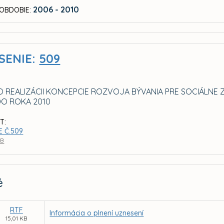
2006 - 2010
OBDOBIE:
SENIE:
509
O REALIZÁCII KONCEPCIE ROZVOJA BÝVANIA PRE SOCIÁLN
DO ROKA 2010
T:
E Č.509
KB
é
RTF
Informácia o plnení uznesení
15,01 KB