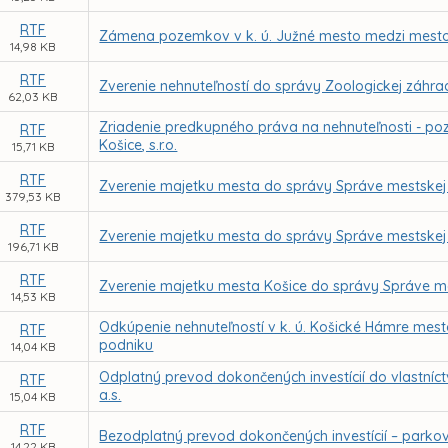
RTF
Zámena pozemkov v k. ú. Južné mesto medzi mestom
14,98 KB
RTF
Zverenie nehnuteľností do správy Zoologickej záhra
62,03 KB
Zriadenie predkupného práva na nehnuteľnosti - poz
RTF
Košice, s.r.o.
15,71 KB
RTF
Zverenie majetku mesta do správy Správe mestskej z
379,53 KB
RTF
Zverenie majetku mesta do správy Správe mestskej 
196,71 KB
RTF
Zverenie majetku mesta Košice do správy Správe mes
14,53 KB
Odkúpenie nehnuteľností v k. ú. Košické Hámre mest
RTF
podniku
14,04 KB
Odplatný prevod dokončených investícií do vlastníc
RTF
a.s.
15,04 KB
RTF
Bezodplatný prevod dokončených investícií – parkovis
14,22 KB