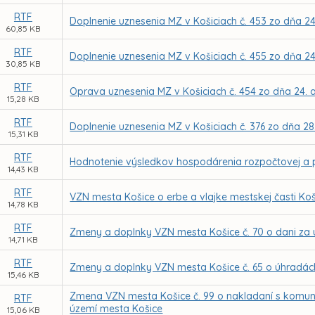
RTF
Doplnenie uznesenia MZ v Košiciach č. 453 zo dňa 24
60,85 KB
RTF
Doplnenie uznesenia MZ v Košiciach č. 455 zo dňa 24
30,85 KB
RTF
Oprava uznesenia MZ v Košiciach č. 454 zo dňa 24. 
15,28 KB
RTF
Doplnenie uznesenia MZ v Košiciach č. 376 zo dňa 28
15,31 KB
RTF
Hodnotenie výsledkov hospodárenia rozpočtovej a p
14,43 KB
RTF
VZN mesta Košice o erbe a vlajke mestskej časti Ko
14,78 KB
RTF
Zmeny a doplnky VZN mesta Košice č. 70 o dani za u
14,71 KB
RTF
Zmeny a doplnky VZN mesta Košice č. 65 o úhradách
15,46 KB
Zmena VZN mesta Košice č. 99 o nakladaní s kom
RTF
území mesta Košice
15,06 KB