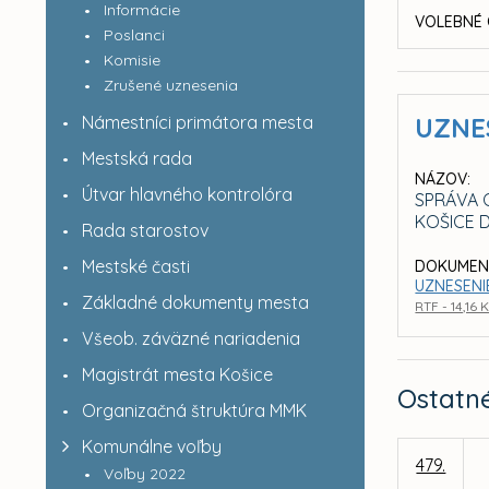
Informácie
VOLEBNÉ 
Poslanci
Komisie
Zrušené uznesenia
Námestníci primátora mesta
UZNE
Mestská rada
NÁZOV:
Útvar hlavného kontrolóra
SPRÁVA 
KOŠICE 
Rada starostov
Mestské časti
DOKUMEN
UZNESENI
Základné dokumenty mesta
RTF - 14,16 
Všeob. záväzné nariadenia
Magistrát mesta Košice
Ostatn
Organizačná štruktúra MMK
Komunálne voľby
479.
Voľby 2022