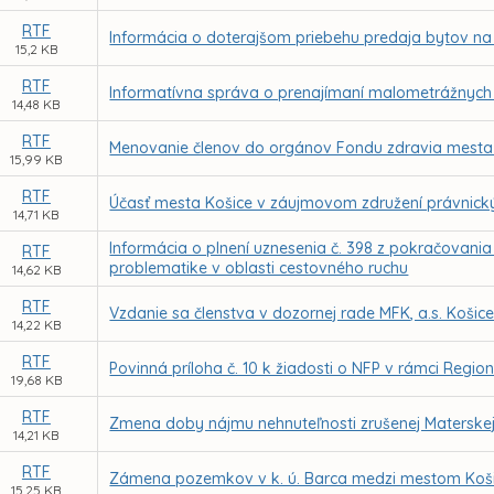
RTF
Informácia o doterajšom priebehu predaja bytov na Ba
15,2 KB
RTF
Informatívna správa o prenajímaní malometrážnych
14,48 KB
RTF
Menovanie členov do orgánov Fondu zdravia mesta K
15,99 KB
RTF
Účasť mesta Košice v záujmovom združení právnickýc
14,71 KB
Informácia o plnení uznesenia č. 398 z pokračovania
RTF
problematike v oblasti cestovného ruchu
14,62 KB
RTF
Vzdanie sa členstva v dozornej rade MFK, a.s. Košic
14,22 KB
RTF
Povinná príloha č. 10 k žiadosti o NFP v rámci Reg
19,68 KB
RTF
Zmena doby nájmu nehnuteľnosti zrušenej Materskej
14,21 KB
RTF
Zámena pozemkov v k. ú. Barca medzi mestom Koši
15,25 KB