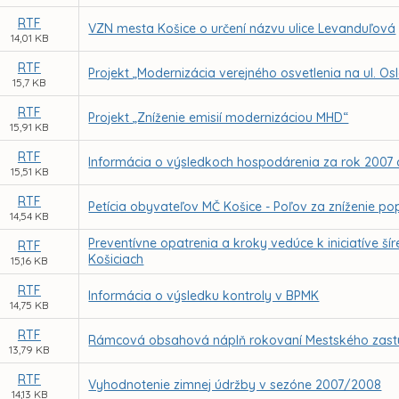
RTF
VZN mesta Košice o určení názvu ulice Levanduľová
14,01 KB
RTF
Projekt „Modernizácia verejného osvetlenia na ul. Os
15,7 KB
RTF
Projekt „Zníženie emisií modernizáciou MHD“
15,91 KB
RTF
Informácia o výsledkoch hospodárenia za rok 2007
15,51 KB
RTF
Petícia obyvateľov MČ Košice - Poľov za zníženie
14,54 KB
Preventívne opatrenia a kroky vedúce k iniciatíve šír
RTF
Košiciach
15,16 KB
RTF
Informácia o výsledku kontroly v BPMK
14,75 KB
RTF
Rámcová obsahová náplň rokovaní Mestského zastupi
13,79 KB
RTF
Vyhodnotenie zimnej údržby v sezóne 2007/2008
14,13 KB