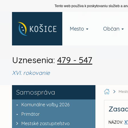
Tento web používa k poskytovaniu služieb a an
Mesto
Občan
Uznesenia:
479 - 547
XVI. rokovanie
Samospráva
Mests
Komunálne voľby 2026
Zasad
Primátor
X
NÁZOV:
Mestské zastupiteľstvo