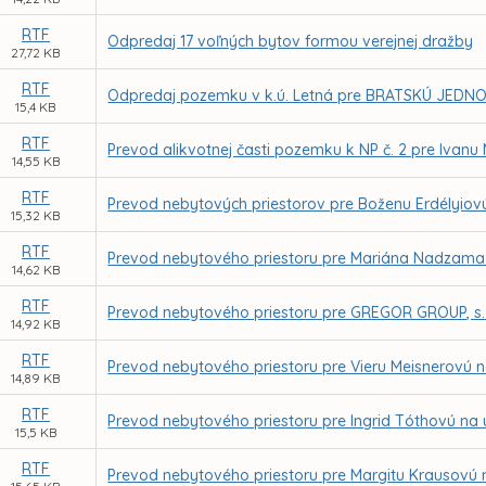
RTF
Odpredaj 17 voľných bytov formou verejnej dražby
27,72 KB
RTF
Odpredaj pozemku v k.ú. Letná pre BRATSKÚ JEDNOT
15,4 KB
RTF
Prevod alikvotnej časti pozemku k NP č. 2 pre Ivanu
14,55 KB
RTF
Prevod nebytových priestorov pre Boženu Erdélyiovú
15,32 KB
RTF
Prevod nebytového priestoru pre Mariána Nadzama -
14,62 KB
RTF
Prevod nebytového priestoru pre GREGOR GROUP, s. r.
14,92 KB
RTF
Prevod nebytového priestoru pre Vieru Meisnerovú 
14,89 KB
RTF
Prevod nebytového priestoru pre Ingrid Tóthovú na 
15,5 KB
RTF
Prevod nebytového priestoru pre Margitu Krausovú n