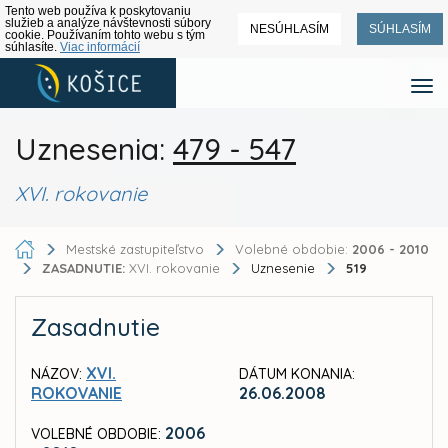
Tento web používa k poskytovaniu
služieb a analýze návštevnosti súbory
NESÚHLASÍM
SÚHLASÍM
cookie. Používaním tohto webu s tým
súhlasíte.
Viac informácií
Uznesenia:
479 - 547
XVI. rokovanie
Mestské zastupiteľstvo
Volebné obdobie:
2006 - 2010
ZASADNUTIE:
XVI. rokovanie
Uznesenie
519
Zasadnutie
XVI.
NÁZOV:
DÁTUM KONANIA:
ROKOVANIE
26.06.2008
2006
VOLEBNÉ OBDOBIE: