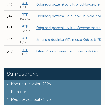
RTF
543.
Odpredaj pozemkov v k. ú. Jaklovce pre O
15,84 KB
RTF
544.
Odpredaj pozemku a budovy bývalej požiarne
14,63 KB
RTF
545.
Odpredaj pozemku v k. ú. Severné mesto pre
15,2 KB
RTF
546.
Zmeny a doplnky VZN mesta Košice č. 78 o 
13,87 KB
RTF
547.
Informácia o činnosti komisie mestského za
14,11 KB
Samospráva
Komunálne voľby 2026
Primátor
Mestské zastupiteľstvo