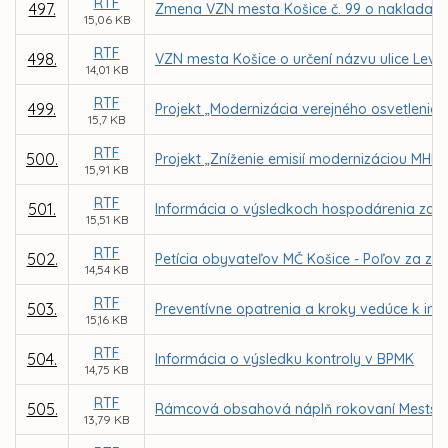
RTF
497.
Zmena VZN mesta Košice č. 99 o nakladan
15,06 KB
RTF
498.
VZN mesta Košice o určení názvu ulice Lev
14,01 KB
RTF
499.
Projekt „Modernizácia verejného osvetlenia 
15,7 KB
RTF
500.
Projekt „Zníženie emisií modernizáciou MHD“
15,91 KB
RTF
501.
Informácia o výsledkoch hospodárenia za 
15,51 KB
RTF
502.
Petícia obyvateľov MČ Košice - Poľov za z
14,54 KB
RTF
503.
Preventívne opatrenia a kroky vedúce k inici
15,16 KB
RTF
504.
Informácia o výsledku kontroly v BPMK
14,75 KB
RTF
505.
Rámcová obsahová náplň rokovaní Mestského
13,79 KB