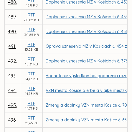
RTF
488.
Doplnenie uznesenia MZ v Košiciach č. 452 z
43,8 KB
RTF
489.
Doplnenie uznesenia MZ v Košiciach č. 453 z
60,85 KB
RTF
490.
Doplnenie uznesenia MZ v Košiciach č. 455 z
30,85 KB
RTF
491.
Oprava uznesenia MZ v Košiciach č. 454 zo 
15,28 KB
RTF
492.
Doplnenie uznesenia MZ v Košiciach č. 376 z
15,31 KB
RTF
493.
Hodnotenie výsledkov hospodárenia rozpočt
14,43 KB
RTF
494.
VZN mesta Košice o erbe a vlajke mestskej 
14,78 KB
RTF
495.
Zmeny a doplnky VZN mesta Košice č. 70 o d
14,71 KB
RTF
496.
Zmeny a doplnky VZN mesta Košice č. 65 o 
15,46 KB