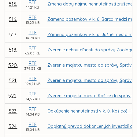
RTF
515.
Zmena doby nájmu nehnuteľnosti zrušenej M
14,21 KB
RTF
516.
Zámena pozemkov v k. ú. Barca medzi mest
15,25 KB
RTF
517.
Zámena pozemkov v k. ú. Južné mesto medz
14,98 KB
RTF
518.
Zverenie nehnuteľností do správy Zoologick
62,03 KB
RTF
520.
Zverenie majetku mesta do správy Správe me
379,53 KB
RTF
521.
Zverenie majetku mesta do správy Správe m
196,71 KB
RTF
522.
Zverenie majetku mesta Košice do správy Sp
14,53 KB
RTF
523.
Odkúpenie nehnuteľností v k. ú. Košické H
14,04 KB
RTF
524.
Odplatný prevod dokončených investícií do 
15,04 KB