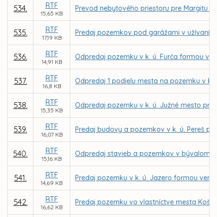
RTF
534.
Prevod nebytového priestoru pre Margitu Kr
15,65 KB
RTF
535.
Predaj pozemkov pod garážami v užívaní f
17,19 KB
RTF
536.
Odpredaj pozemku v k. ú. Furča formou vere
14,91 KB
RTF
537.
Odpredaj 1 podielu mesta na pozemku v k. 
16,8 KB
RTF
538.
Odpredaj pozemku v k. ú. Južné mesto pre
15,35 KB
RTF
539.
Predaj budovy a pozemkov v k. ú. Pereš pre
16,07 KB
RTF
540.
Odpredaj stavieb a pozemkov v bývalom areá
15,16 KB
RTF
541.
Predaj pozemku v k. ú. Jazero formou verejn
14,69 KB
RTF
542.
Predaj pozemku vo vlastníctve mesta Košice
16,62 KB