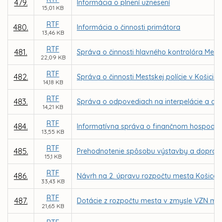
479.
Informácia o plnení uznesení
15,01 KB
RTF
480.
Informácia o činnosti primátora
13,46 KB
RTF
481.
Správa o činnosti hlavného kontrolóra Mest
22,09 KB
RTF
482.
Správa o činnosti Mestskej polície v Košicia
14,18 KB
RTF
483.
Správa o odpovediach na interpelácie a d
14,21 KB
RTF
484.
Informatívna správa o finančnom hospodáre
13,55 KB
RTF
485.
Prehodnotenie spôsobu výstavby a dopravy v
15,1 KB
RTF
486.
Návrh na 2. úpravu rozpočtu mesta Košice 
33,43 KB
RTF
487.
Dotácie z rozpočtu mesta v zmysle VZN mest
21,65 KB