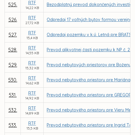
RTF
525.
Bezodplatný prevod dokončených investícií –
14,22 KB
RTF
526.
Odpredaj 17 voľných bytov formou verejnej
27,72 KB
RTF
527.
Odpredaj pozemku v k.ú. Letná pre BRATSK
15,4 KB
RTF
528.
Prevod alikvotnej časti pozemku k NP č. 2 p
14,55 KB
RTF
529.
Prevod nebytových priestorov pre Boženu Er
15,32 KB
RTF
530.
Prevod nebytového priestoru pre Mariána N
14,62 KB
RTF
531.
Prevod nebytového priestoru pre GREGOR GROU
14,92 KB
RTF
532.
Prevod nebytového priestoru pre Vieru Mei
14,89 KB
RTF
533.
Prevod nebytového priestoru pre Ingrid Tót
15,5 KB