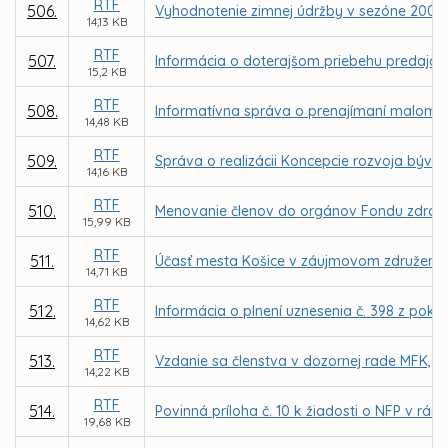
RTF
506.
Vyhodnotenie zimnej údržby v sezóne 2007
14,13 KB
RTF
507.
Informácia o doterajšom priebehu predaja by
15,2 KB
RTF
508.
Informatívna správa o prenajímaní malome
14,48 KB
RTF
509.
Správa o realizácii Koncepcie rozvoja býv
14,16 KB
RTF
510.
Menovanie členov do orgánov Fondu zdravia
15,99 KB
RTF
511.
Účasť mesta Košice v záujmovom združení pr
14,71 KB
RTF
512.
Informácia o plnení uznesenia č. 398 z pokr
14,62 KB
RTF
513.
Vzdanie sa členstva v dozornej rade MFK, a.
14,22 KB
RTF
514.
Povinná príloha č. 10 k žiadosti o NFP v r
19,68 KB