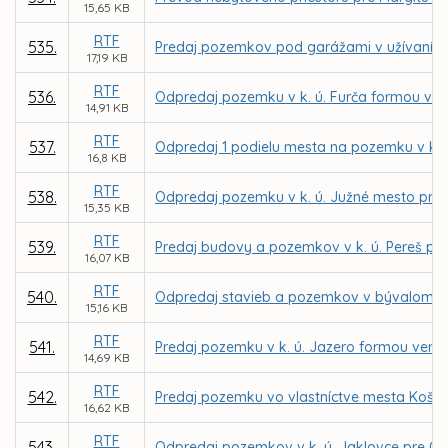
15,65 KB
RTF
535.
Predaj pozemkov pod garážami v užívaní f
17,19 KB
RTF
536.
Odpredaj pozemku v k. ú. Furča formou vere
14,91 KB
RTF
537.
Odpredaj 1 podielu mesta na pozemku v k. 
16,8 KB
RTF
538.
Odpredaj pozemku v k. ú. Južné mesto pre
15,35 KB
RTF
539.
Predaj budovy a pozemkov v k. ú. Pereš pre
16,07 KB
RTF
540.
Odpredaj stavieb a pozemkov v bývalom areá
15,16 KB
RTF
541.
Predaj pozemku v k. ú. Jazero formou verejn
14,69 KB
RTF
542.
Predaj pozemku vo vlastníctve mesta Košice
16,62 KB
RTF
543.
Odpredaj pozemkov v k. ú. Jaklovce pre O