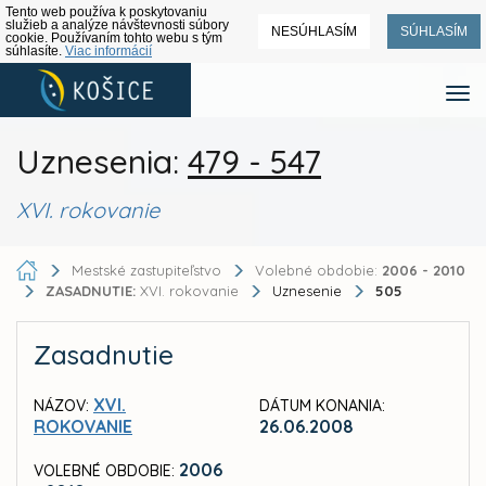
Tento web používa k poskytovaniu
služieb a analýze návštevnosti súbory
NESÚHLASÍM
SÚHLASÍM
cookie. Používaním tohto webu s tým
súhlasíte.
Viac informácií
Uznesenia:
479 - 547
XVI. rokovanie
Mestské zastupiteľstvo
Volebné obdobie:
2006 - 2010
ZASADNUTIE:
XVI. rokovanie
Uznesenie
505
Zasadnutie
XVI.
NÁZOV:
DÁTUM KONANIA:
ROKOVANIE
26.06.2008
2006
VOLEBNÉ OBDOBIE: