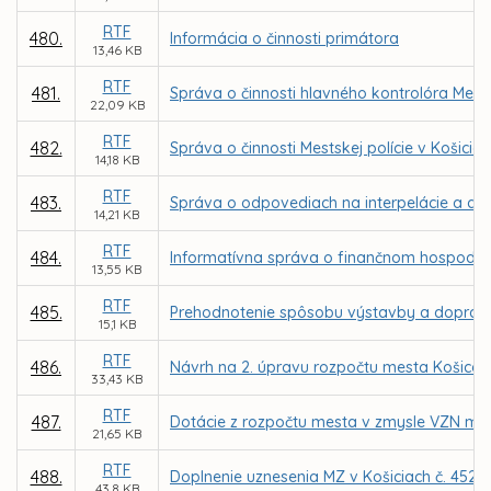
RTF
480.
Informácia o činnosti primátora
13,46 KB
RTF
481.
Správa o činnosti hlavného kontrolóra Mest
22,09 KB
RTF
482.
Správa o činnosti Mestskej polície v Košicia
14,18 KB
RTF
483.
Správa o odpovediach na interpelácie a d
14,21 KB
RTF
484.
Informatívna správa o finančnom hospodáre
13,55 KB
RTF
485.
Prehodnotenie spôsobu výstavby a dopravy v
15,1 KB
RTF
486.
Návrh na 2. úpravu rozpočtu mesta Košice 
33,43 KB
RTF
487.
Dotácie z rozpočtu mesta v zmysle VZN mest
21,65 KB
RTF
488.
Doplnenie uznesenia MZ v Košiciach č. 452 z
43,8 KB