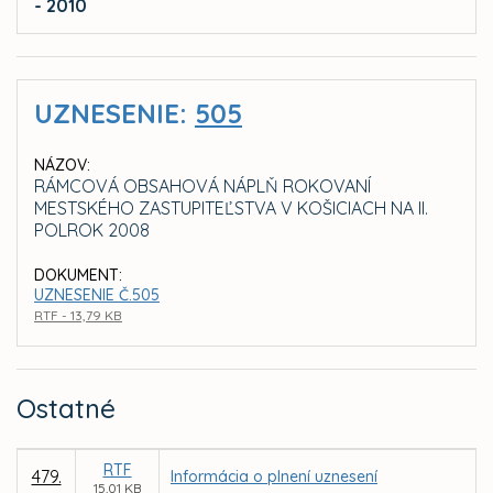
- 2010
UZNESENIE:
505
NÁZOV:
RÁMCOVÁ OBSAHOVÁ NÁPLŇ ROKOVANÍ
MESTSKÉHO ZASTUPITEĽSTVA V KOŠICIACH NA II.
POLROK 2008
DOKUMENT:
UZNESENIE Č.505
RTF - 13,79 KB
Ostatné
RTF
479.
Informácia o plnení uznesení
15,01 KB