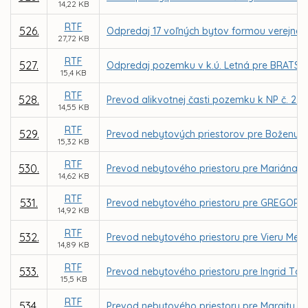
14,22 KB
RTF
526.
Odpredaj 17 voľných bytov formou verejnej
27,72 KB
RTF
527.
Odpredaj pozemku v k.ú. Letná pre BRATSK
15,4 KB
RTF
528.
Prevod alikvotnej časti pozemku k NP č. 2 p
14,55 KB
RTF
529.
Prevod nebytových priestorov pre Boženu Er
15,32 KB
RTF
530.
Prevod nebytového priestoru pre Mariána N
14,62 KB
RTF
531.
Prevod nebytového priestoru pre GREGOR GROU
14,92 KB
RTF
532.
Prevod nebytového priestoru pre Vieru Mei
14,89 KB
RTF
533.
Prevod nebytového priestoru pre Ingrid Tót
15,5 KB
RTF
534.
Prevod nebytového priestoru pre Margitu Kr