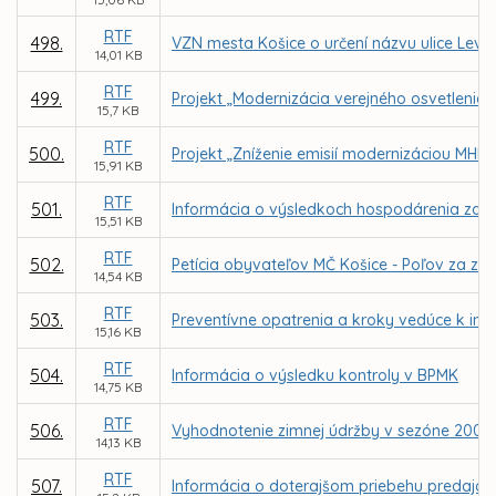
RTF
498.
VZN mesta Košice o určení názvu ulice Lev
14,01 KB
RTF
499.
Projekt „Modernizácia verejného osvetlenia 
15,7 KB
RTF
500.
Projekt „Zníženie emisií modernizáciou MHD“
15,91 KB
RTF
501.
Informácia o výsledkoch hospodárenia za 
15,51 KB
RTF
502.
Petícia obyvateľov MČ Košice - Poľov za z
14,54 KB
RTF
503.
Preventívne opatrenia a kroky vedúce k inici
15,16 KB
RTF
504.
Informácia o výsledku kontroly v BPMK
14,75 KB
RTF
506.
Vyhodnotenie zimnej údržby v sezóne 2007
14,13 KB
RTF
507.
Informácia o doterajšom priebehu predaja by