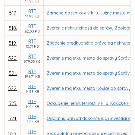
15,25 KB
RTF
517.
Zámena pozemkov v k. ú. Južné mesto medz
14,98 KB
RTF
518.
Zverenie nehnuteľností do správy Zoologick
62,03 KB
RTF
519.
Zriadenie predkupného práva na nehnuteľnost
15,71 KB
RTF
520.
Zverenie majetku mesta do správy Správe me
379,53 KB
RTF
521.
Zverenie majetku mesta do správy Správe m
196,71 KB
RTF
522.
Zverenie majetku mesta Košice do správy Sp
14,53 KB
RTF
523.
Odkúpenie nehnuteľností v k. ú. Košické H
14,04 KB
RTF
524.
Odplatný prevod dokončených investícií do 
15,04 KB
RTF
525.
Bezodplatný prevod dokončených investícií –