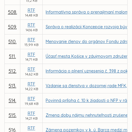
15,2 KB
RTF
508.
Informatívna správa o prenajímaní malome
14,48 KB
RTF
509.
Správa o realizácii Koncepcie rozvoja býv
14,16 KB
RTF
510.
Menovanie členov do orgánov Fondu zdravia
15,99 KB
RTF
511.
Účasť mesta Košice v záujmovom združení pr
14,71 KB
RTF
512.
Informácia o plnení uznesenia č. 398 z pokr
14,62 KB
RTF
513.
Vzdanie sa členstva v dozornej rade MFK, a.
14,22 KB
RTF
514.
Povinná príloha č. 10 k žiadosti o NFP v r
19,68 KB
RTF
515.
Zmena doby nájmu nehnuteľnosti zrušenej M
14,21 KB
RTF
516.
Zámena pozemkov v k. ú. Barca medzi mest