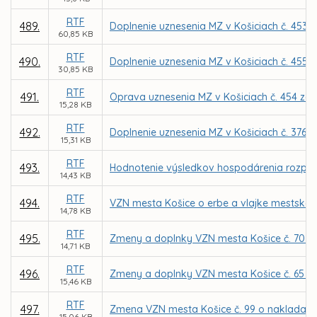
RTF
489.
Doplnenie uznesenia MZ v Košiciach č. 453 z
60,85 KB
RTF
490.
Doplnenie uznesenia MZ v Košiciach č. 455 z
30,85 KB
RTF
491.
Oprava uznesenia MZ v Košiciach č. 454 zo 
15,28 KB
RTF
492.
Doplnenie uznesenia MZ v Košiciach č. 376 z
15,31 KB
RTF
493.
Hodnotenie výsledkov hospodárenia rozpočt
14,43 KB
RTF
494.
VZN mesta Košice o erbe a vlajke mestskej 
14,78 KB
RTF
495.
Zmeny a doplnky VZN mesta Košice č. 70 o d
14,71 KB
RTF
496.
Zmeny a doplnky VZN mesta Košice č. 65 o 
15,46 KB
RTF
497.
Zmena VZN mesta Košice č. 99 o nakladan
15,06 KB