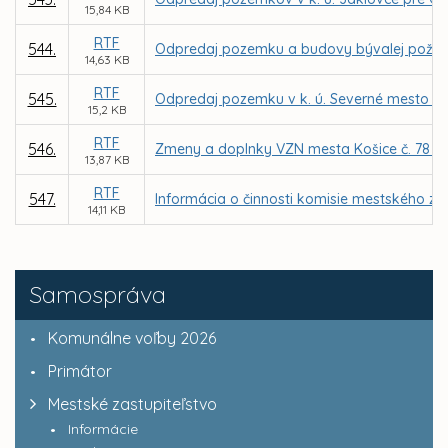
15,84 KB
RTF
544.
Odpredaj pozemku a budovy bývalej požiarne
14,63 KB
RTF
545.
Odpredaj pozemku v k. ú. Severné mesto pre
15,2 KB
RTF
546.
Zmeny a doplnky VZN mesta Košice č. 78 o 
13,87 KB
RTF
547.
Informácia o činnosti komisie mestského za
14,11 KB
Samospráva
Komunálne voľby 2026
Primátor
Mestské zastupiteľstvo
Informácie