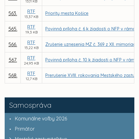
13,11 KB
RTF
563.
Priority mesta Košice
13,37 KB
RTF
565.
Povinná príloha č. 6 k žiadosti o NFP v rámc
19,3 KB
RTF
566.
Zrušenie uznesenia MZ č. 369 z XII. mimoriadn
15,22 KB
RTF
567.
Povinná príloha č. 10 k žiadosti o NFP v rá
24,95 KB
RTF
568.
Prerušenie XVIII. rokovania Mestského zastupi
12,7 KB
Samospráva
Komunálne voľby 2026
Primátor