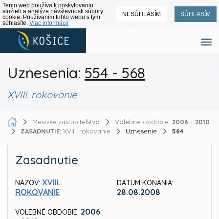
Tento web používa k poskytovaniu
služieb a analýze návštevnosti súbory
NESÚHLASÍM
SÚHLASÍM
cookie. Používaním tohto webu s tým
súhlasíte.
Viac informácií
Uznesenia:
554 - 568
XVIII. rokovanie
Mestské zastupiteľstvo
Volebné obdobie:
2006 - 2010
ZASADNUTIE:
XVIII. rokovanie
Uznesenie
564
Zasadnutie
XVIII.
NÁZOV:
DÁTUM KONANIA:
ROKOVANIE
28.08.2008
2006
VOLEBNÉ OBDOBIE: