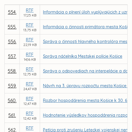
RTF
554.
Informácia o plnení úloh vyplývajúcich z uzne
17,25 KB
RTF
555.
Informácia o činnosti primátora mesta Košice
13,75 KB
RTF
556.
Správa o činnosti hlavného kontrolóra mesta
22,19 KB
RTF
557.
Správa náčelníka Mestskej polície Košice
14,16 KB
RTF
558.
Správa o odpovediach na interpelácie a dop
12,75 KB
RTF
559.
Návrh na 3. úpravu rozpočtu mesta Košice n
24,47 KB
RTF
560.
Rozbor hospodárenia mesta Košice k 30. 6. 
12,47 KB
RTF
561.
Hodnotenie výsledkov hospodárenia rozpočtov
12,42 KB
RTF
562.
Petícia proti zrušeniu Leteckej vojenskej nemo