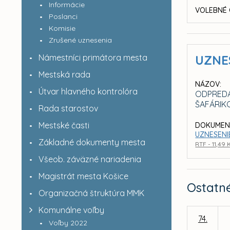
Informácie
VOLEBNÉ 
Poslanci
Komisie
Zrušené uznesenia
Námestníci primátora mesta
UZNE
Mestská rada
NÁZOV:
Útvar hlavného kontrolóra
ODPREDA
ŠAFÁRIK
Rada starostov
Mestské časti
DOKUMEN
UZNESENIE
Základné dokumenty mesta
RTF - 11,49 
Všeob. záväzné nariadenia
Magistrát mesta Košice
Ostatn
Organizačná štruktúra MMK
Komunálne voľby
74.
Voľby 2022