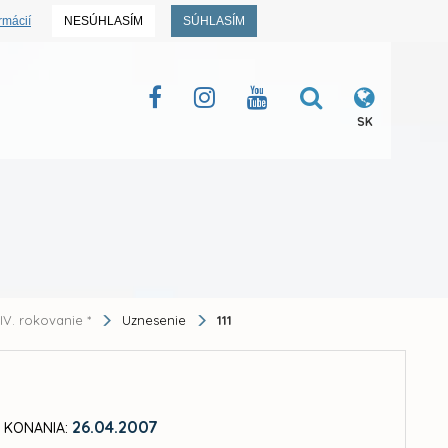
rmácií
NESÚHLASÍM
SÚHLASÍM
SK
IV. rokovanie *
Uznesenie
111
26.04.2007
 KONANIA: