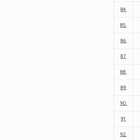
84.
85.
86.
87.
88.
89.
90.
91.
92.