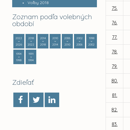
Voľby 2018
75.
Zoznam podľa volebných
období
76.
77.
2022
2018
2014
2010
2006
2002
1998
2026
2022
2018
2014
2010
2006
2002
78.
1994
1991
1998
1994
79.
Zdieľať
80.
81.
82.
83.