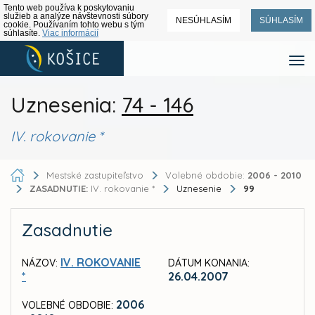
Tento web používa k poskytovaniu
služieb a analýze návštevnosti súbory
NESÚHLASÍM
SÚHLASÍM
cookie. Používaním tohto webu s tým
súhlasíte.
Viac informácií
Uznesenia:
74 - 146
IV. rokovanie *
Mestské zastupiteľstvo
Volebné obdobie:
2006 - 2010
ZASADNUTIE:
IV. rokovanie *
Uznesenie
99
Zasadnutie
IV. ROKOVANIE
NÁZOV:
DÁTUM KONANIA:
*
26.04.2007
2006
VOLEBNÉ OBDOBIE: