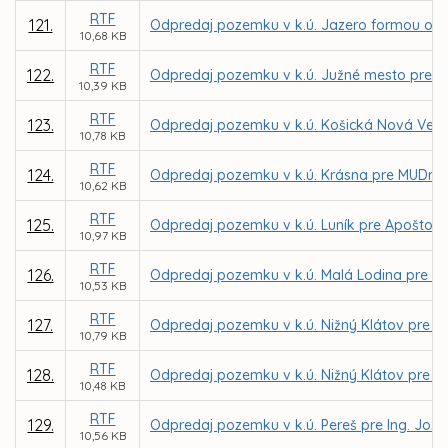
RTF
121.
Odpredaj pozemku v k.ú. Jazero formou obch
10,68 KB
RTF
122.
Odpredaj pozemku v k.ú. Južné mesto pre firm
10,39 KB
RTF
123.
Odpredaj pozemku v k.ú. Košická Nová Ves p
10,78 KB
RTF
124.
Odpredaj pozemku v k.ú. Krásna pre MUDr.
10,62 KB
RTF
125.
Odpredaj pozemku v k.ú. Luník pre Apoštols
10,97 KB
RTF
126.
Odpredaj pozemku v k.ú. Malá Lodina pre Lý
10,53 KB
RTF
127.
Odpredaj pozemku v k.ú. Nižný Klátov pre E
10,79 KB
RTF
128.
Odpredaj pozemku v k.ú. Nižný Klátov pre Ing
10,48 KB
RTF
129.
Odpredaj pozemku v k.ú. Pereš pre Ing. Joze
10,56 KB