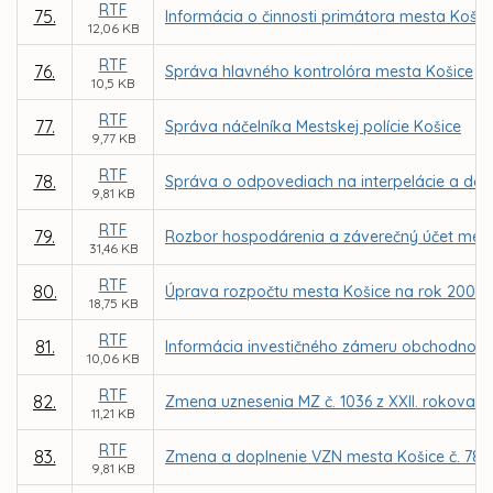
RTF
75.
Informácia o činnosti primátora mesta Košic
12,06 KB
RTF
76.
Správa hlavného kontrolóra mesta Košice
10,5 KB
RTF
77.
Správa náčelníka Mestskej polície Košice
9,77 KB
RTF
78.
Správa o odpovediach na interpelácie a do
9,81 KB
RTF
79.
Rozbor hospodárenia a záverečný účet mest
31,46 KB
RTF
80.
Úprava rozpočtu mesta Košice na rok 2007
18,75 KB
RTF
81.
Informácia investičného zámeru obchodno-sp
10,06 KB
RTF
82.
Zmena uznesenia MZ č. 1036 z XXII. rokovani
11,21 KB
RTF
83.
Zmena a doplnenie VZN mesta Košice č. 78 o
9,81 KB