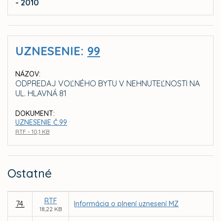
- 2010
UZNESENIE:
99
NÁZOV:
ODPREDAJ VOĽNÉHO BYTU V NEHNUTEĽNOSTI NA
UL. HLAVNÁ 81
DOKUMENT:
UZNESENIE Č.99
RTF - 10,1 KB
Ostatné
RTF
74.
Informácia o plnení uznesení MZ
18,22 KB