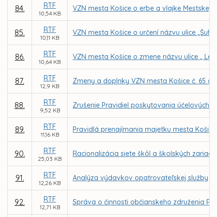
RTF
84.
VZN mesta Košice o erbe a vlajke Mestskej č
10,54 KB
RTF
85.
VZN mesta Košice o určení názvu ulice „Šuhaj
10,11 KB
RTF
86.
VZN mesta Košice o zmene názvu ulice „ Lec
10,64 KB
RTF
87.
Zmeny a doplnky VZN mesta Košice č. 65 o ú
12,9 KB
RTF
88.
Zrušenie Pravidiel poskytovania účelových 
9,52 KB
RTF
89.
Pravidlá prenajímania majetku mesta Košice
11,16 KB
RTF
90.
Racionalizácia siete škôl a školských zariad
25,03 KB
RTF
91.
Analýza výdavkov opatrovateľskej služby
12,26 KB
RTF
92.
Správa o činnosti občianskeho združenia Ró
12,71 KB