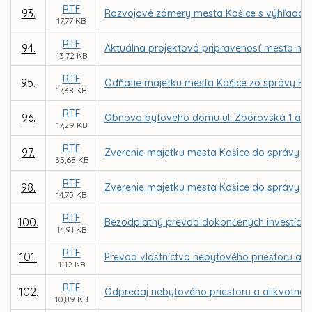
RTF
93.
Rozvojové zámery mesta Košice s výhľadom 
17,77 KB
RTF
94.
Aktuálna projektová pripravenosť mesta na 
13,72 KB
RTF
95.
Odňatie majetku mesta Košice zo správy BPM
17,38 KB
RTF
96.
Obnova bytového domu ul. Zborovská 1 a 7 
17,29 KB
RTF
97.
Zverenie majetku mesta Košice do správy Z
33,68 KB
RTF
98.
Zverenie majetku mesta Košice do správy MČ
14,75 KB
RTF
100.
Bezodplatný prevod dokončených investícií 
14,91 KB
RTF
101.
Prevod vlastníctva nebytového priestoru a a
11,12 KB
RTF
102.
Odpredaj nebytového priestoru a alikvotnej 
10,89 KB