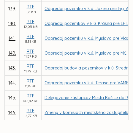
RTF
139.
Odpredaj pozemku v k.ú. Jazero pre Ing. Al
11,6 KB
RTF
140.
Odpredaj pozemkov v k.ú. Krásna pre LF DE
12,05 KB
RTF
141.
Odpredaj pozemku v k.ú. Myslava pre Vladim
11,31 KB
RTF
142.
Odpredaj pozemku v k.ú. Myslava pre MČ Ko
11,57 KB
RTF
143.
Odpredaj budov a pozemkov v k.ú. Stredné m
11,79 KB
RTF
144.
Odpredaj pozemku v k.ú. Terasa pre VAMEX, 
11,16 KB
RTF
145.
Delegovanie zástupcov Mesta Košice do Rady
102,82 KB
RTF
146.
Zmeny v komisiách mestského zastupiteľstv
14,77 KB