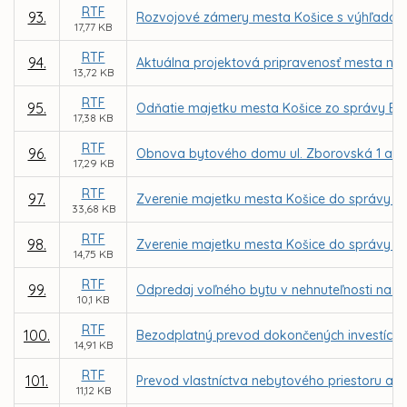
RTF
93.
Rozvojové zámery mesta Košice s výhľadom 
17,77 KB
RTF
94.
Aktuálna projektová pripravenosť mesta na 
13,72 KB
RTF
95.
Odňatie majetku mesta Košice zo správy BPM
17,38 KB
RTF
96.
Obnova bytového domu ul. Zborovská 1 a 7 
17,29 KB
RTF
97.
Zverenie majetku mesta Košice do správy Z
33,68 KB
RTF
98.
Zverenie majetku mesta Košice do správy MČ
14,75 KB
RTF
99.
Odpredaj voľného bytu v nehnuteľnosti na ul
10,1 KB
RTF
100.
Bezodplatný prevod dokončených investícií 
14,91 KB
RTF
101.
Prevod vlastníctva nebytového priestoru a a
11,12 KB