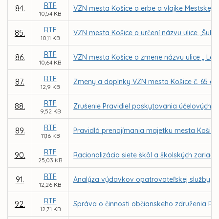
RTF
84.
VZN mesta Košice o erbe a vlajke Mestskej č
10,54 KB
RTF
85.
VZN mesta Košice o určení názvu ulice „Šuhaj
10,11 KB
RTF
86.
VZN mesta Košice o zmene názvu ulice „ Lec
10,64 KB
RTF
87.
Zmeny a doplnky VZN mesta Košice č. 65 o ú
12,9 KB
RTF
88.
Zrušenie Pravidiel poskytovania účelových 
9,52 KB
RTF
89.
Pravidlá prenajímania majetku mesta Košice
11,16 KB
RTF
90.
Racionalizácia siete škôl a školských zariad
25,03 KB
RTF
91.
Analýza výdavkov opatrovateľskej služby
12,26 KB
RTF
92.
Správa o činnosti občianskeho združenia Ró
12,71 KB