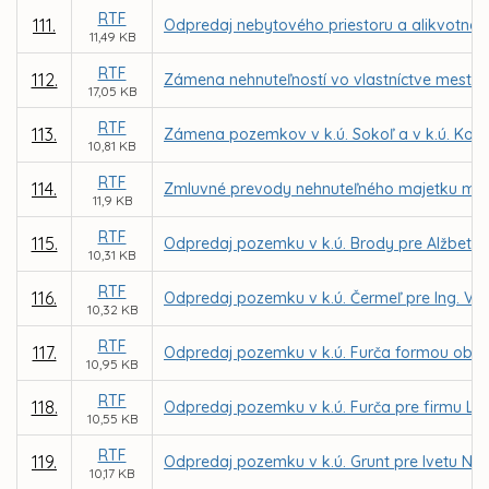
RTF
111.
Odpredaj nebytového priestoru a alikvotnej 
11,49 KB
RTF
112.
Zámena nehnuteľností vo vlastníctve mesta 
17,05 KB
RTF
113.
Zámena pozemkov v k.ú. Sokoľ a v k.ú. Ko
10,81 KB
RTF
114.
Zmluvné prevody nehnuteľného majetku mest
11,9 KB
RTF
115.
Odpredaj pozemku v k.ú. Brody pre Alžbetu
10,31 KB
RTF
116.
Odpredaj pozemku v k.ú. Čermeľ pre Ing. Vil
10,32 KB
RTF
117.
Odpredaj pozemku v k.ú. Furča formou obcho
10,95 KB
RTF
118.
Odpredaj pozemku v k.ú. Furča pre firmu Lidl
10,55 KB
RTF
119.
Odpredaj pozemku v k.ú. Grunt pre Ivetu N
10,17 KB