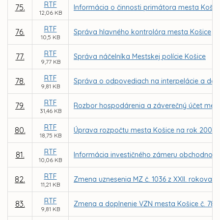
RTF
75.
Informácia o činnosti primátora mesta Košic
12,06 KB
RTF
76.
Správa hlavného kontrolóra mesta Košice
10,5 KB
RTF
77.
Správa náčelníka Mestskej polície Košice
9,77 KB
RTF
78.
Správa o odpovediach na interpelácie a do
9,81 KB
RTF
79.
Rozbor hospodárenia a záverečný účet mest
31,46 KB
RTF
80.
Úprava rozpočtu mesta Košice na rok 2007
18,75 KB
RTF
81.
Informácia investičného zámeru obchodno-sp
10,06 KB
RTF
82.
Zmena uznesenia MZ č. 1036 z XXII. rokovani
11,21 KB
RTF
83.
Zmena a doplnenie VZN mesta Košice č. 78 o
9,81 KB