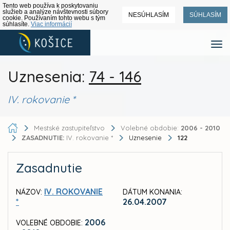
Tento web používa k poskytovaniu
služieb a analýze návštevnosti súbory
NESÚHLASÍM
SÚHLASÍM
cookie. Používaním tohto webu s tým
súhlasíte.
Viac informácií
Uznesenia:
74 - 146
IV. rokovanie *
Mestské zastupiteľstvo
Volebné obdobie:
2006 - 2010
ZASADNUTIE:
IV. rokovanie *
Uznesenie
122
Zasadnutie
IV. ROKOVANIE
NÁZOV:
DÁTUM KONANIA:
*
26.04.2007
2006
VOLEBNÉ OBDOBIE: