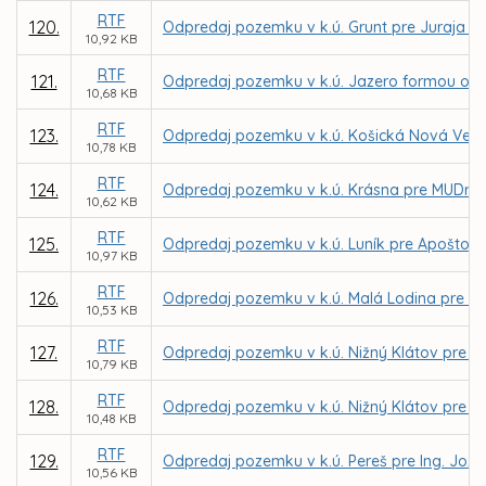
RTF
120.
Odpredaj pozemku v k.ú. Grunt pre Juraja S
10,92 KB
RTF
121.
Odpredaj pozemku v k.ú. Jazero formou obch
10,68 KB
RTF
123.
Odpredaj pozemku v k.ú. Košická Nová Ves p
10,78 KB
RTF
124.
Odpredaj pozemku v k.ú. Krásna pre MUDr.
10,62 KB
RTF
125.
Odpredaj pozemku v k.ú. Luník pre Apoštols
10,97 KB
RTF
126.
Odpredaj pozemku v k.ú. Malá Lodina pre Lý
10,53 KB
RTF
127.
Odpredaj pozemku v k.ú. Nižný Klátov pre E
10,79 KB
RTF
128.
Odpredaj pozemku v k.ú. Nižný Klátov pre Ing
10,48 KB
RTF
129.
Odpredaj pozemku v k.ú. Pereš pre Ing. Joze
10,56 KB