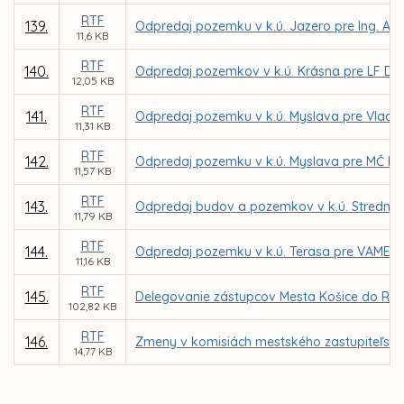
RTF
139.
Odpredaj pozemku v k.ú. Jazero pre Ing. Al
11,6 KB
RTF
140.
Odpredaj pozemkov v k.ú. Krásna pre LF DE
12,05 KB
RTF
141.
Odpredaj pozemku v k.ú. Myslava pre Vladim
11,31 KB
RTF
142.
Odpredaj pozemku v k.ú. Myslava pre MČ Ko
11,57 KB
RTF
143.
Odpredaj budov a pozemkov v k.ú. Stredné m
11,79 KB
RTF
144.
Odpredaj pozemku v k.ú. Terasa pre VAMEX, 
11,16 KB
RTF
145.
Delegovanie zástupcov Mesta Košice do Rady
102,82 KB
RTF
146.
Zmeny v komisiách mestského zastupiteľstv
14,77 KB