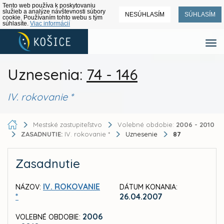
Tento web používa k poskytovaniu
služieb a analýze návštevnosti súbory
NESÚHLASÍM
SÚHLASÍM
cookie. Používaním tohto webu s tým
súhlasíte.
Viac informácií
Uznesenia:
74 - 146
IV. rokovanie *
Mestské zastupiteľstvo
Volebné obdobie:
2006 - 2010
ZASADNUTIE:
IV. rokovanie *
Uznesenie
87
Zasadnutie
IV. ROKOVANIE
NÁZOV:
DÁTUM KONANIA:
*
26.04.2007
2006
VOLEBNÉ OBDOBIE: