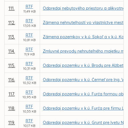
RTF
111.
Odpredaj nebytového priestoru a alikvotnej 
11,49 KB
RTF
112.
Zámena nehnuteľností vo vlastníctve mesta 
17,05 KB
RTF
113.
Zámena pozemkov v k.ú. Sokoľ a v k.ú. Ko
10,81 KB
RTF
114.
Zmluvné prevody nehnuteľného majetku mest
11,9 KB
RTF
115.
Odpredaj pozemku v k.ú. Brody pre Alžbetu
10,31 KB
RTF
116.
Odpredaj pozemku v k.ú. Čermeľ pre Ing. Vil
10,32 KB
RTF
117.
Odpredaj pozemku v k.ú. Furča formou obcho
10,95 KB
RTF
118.
Odpredaj pozemku v k.ú. Furča pre firmu Lidl
10,55 KB
RTF
119.
Odpredaj pozemku v k.ú. Grunt pre Ivetu N
10,17 KB