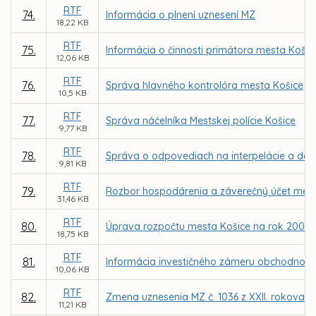
RTF
74.
Informácia o plnení uznesení MZ
18,22 KB
RTF
75.
Informácia o činnosti primátora mesta Košic
12,06 KB
RTF
76.
Správa hlavného kontrolóra mesta Košice
10,5 KB
RTF
77.
Správa náčelníka Mestskej polície Košice
9,77 KB
RTF
78.
Správa o odpovediach na interpelácie a do
9,81 KB
RTF
79.
Rozbor hospodárenia a záverečný účet mest
31,46 KB
RTF
80.
Úprava rozpočtu mesta Košice na rok 2007
18,75 KB
RTF
81.
Informácia investičného zámeru obchodno-sp
10,06 KB
RTF
82.
Zmena uznesenia MZ č. 1036 z XXII. rokovani
11,21 KB