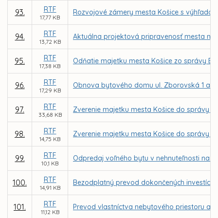
RTF
93.
Rozvojové zámery mesta Košice s výhľadom 
17,77 KB
RTF
94.
Aktuálna projektová pripravenosť mesta na 
13,72 KB
RTF
95.
Odňatie majetku mesta Košice zo správy BPM
17,38 KB
RTF
96.
Obnova bytového domu ul. Zborovská 1 a 7 
17,29 KB
RTF
97.
Zverenie majetku mesta Košice do správy Z
33,68 KB
RTF
98.
Zverenie majetku mesta Košice do správy MČ
14,75 KB
RTF
99.
Odpredaj voľného bytu v nehnuteľnosti na ul
10,1 KB
RTF
100.
Bezodplatný prevod dokončených investícií 
14,91 KB
RTF
101.
Prevod vlastníctva nebytového priestoru a a
11,12 KB