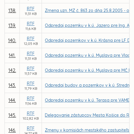
RTF
138.
Zmena uzn. MZ č. 863 zo dňa 25.8.2005 - odp
11,31 KB
RTF
139.
Odpredaj pozemku v k.ú. Jazero pre Ing. Al
11,6 KB
RTF
140.
Odpredaj pozemkov v k.ú. Krásna pre LF DE
12,05 KB
RTF
141.
Odpredaj pozemku v k.ú. Myslava pre Vladim
11,31 KB
RTF
142.
Odpredaj pozemku v k.ú. Myslava pre MČ Ko
11,57 KB
RTF
143.
Odpredaj budov a pozemkov v k.ú. Stredné m
11,79 KB
RTF
144.
Odpredaj pozemku v k.ú. Terasa pre VAMEX, 
11,16 KB
RTF
145.
Delegovanie zástupcov Mesta Košice do Rady
102,82 KB
RTF
146.
Zmeny v komisiách mestského zastupiteľstv
14,77 KB