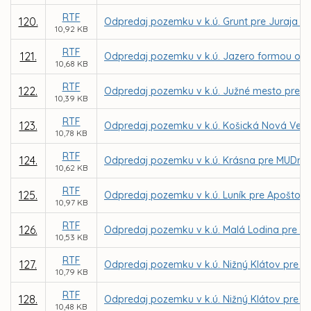
RTF
120.
Odpredaj pozemku v k.ú. Grunt pre Juraja S
10,92 KB
RTF
121.
Odpredaj pozemku v k.ú. Jazero formou obch
10,68 KB
RTF
122.
Odpredaj pozemku v k.ú. Južné mesto pre firm
10,39 KB
RTF
123.
Odpredaj pozemku v k.ú. Košická Nová Ves p
10,78 KB
RTF
124.
Odpredaj pozemku v k.ú. Krásna pre MUDr.
10,62 KB
RTF
125.
Odpredaj pozemku v k.ú. Luník pre Apoštols
10,97 KB
RTF
126.
Odpredaj pozemku v k.ú. Malá Lodina pre Lý
10,53 KB
RTF
127.
Odpredaj pozemku v k.ú. Nižný Klátov pre E
10,79 KB
RTF
128.
Odpredaj pozemku v k.ú. Nižný Klátov pre Ing
10,48 KB