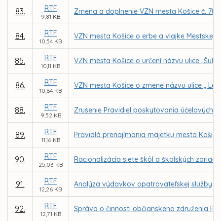
RTF
83.
Zmena a doplnenie VZN mesta Košice č. 78 o
9,81 KB
RTF
84.
VZN mesta Košice o erbe a vlajke Mestskej č
10,54 KB
RTF
85.
VZN mesta Košice o určení názvu ulice „Šuhaj
10,11 KB
RTF
86.
VZN mesta Košice o zmene názvu ulice „ Lec
10,64 KB
RTF
88.
Zrušenie Pravidiel poskytovania účelových 
9,52 KB
RTF
89.
Pravidlá prenajímania majetku mesta Košice
11,16 KB
RTF
90.
Racionalizácia siete škôl a školských zariad
25,03 KB
RTF
91.
Analýza výdavkov opatrovateľskej služby
12,26 KB
RTF
92.
Správa o činnosti občianskeho združenia Ró
12,71 KB