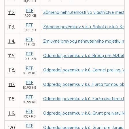
11,49 KB
RTF
112.
Zámena nehnuteľností vo vlastníctve mesta 
17,05 KB
RTF
113.
Zámena pozemkov v k.ú. Sokoľ a v k.ú. Ko
10,81 KB
RTF
114.
Zmluvné prevody nehnuteľného majetku mest
11,9 KB
RTF
115.
Odpredaj pozemku v k.ú. Brody pre Alžbetu
10,31 KB
RTF
116.
Odpredaj pozemku v k.ú. Čermeľ pre Ing. Vil
10,32 KB
RTF
117.
Odpredaj pozemku v k.ú. Furča formou obcho
10,95 KB
RTF
118.
Odpredaj pozemku v k.ú. Furča pre firmu Lidl
10,55 KB
RTF
119.
Odpredaj pozemku v k.ú. Grunt pre Ivetu N
10,17 KB
RTF
120.
Odpredaj pozemku v k.ú. Grunt pre Juraja S