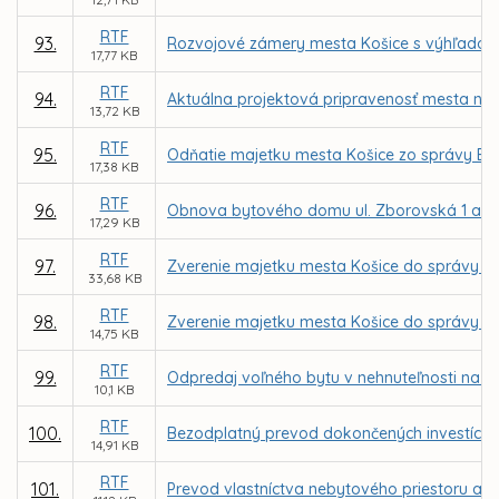
RTF
93.
Rozvojové zámery mesta Košice s výhľadom 
17,77 KB
RTF
94.
Aktuálna projektová pripravenosť mesta na 
13,72 KB
RTF
95.
Odňatie majetku mesta Košice zo správy BPM
17,38 KB
RTF
96.
Obnova bytového domu ul. Zborovská 1 a 7 
17,29 KB
RTF
97.
Zverenie majetku mesta Košice do správy Z
33,68 KB
RTF
98.
Zverenie majetku mesta Košice do správy MČ
14,75 KB
RTF
99.
Odpredaj voľného bytu v nehnuteľnosti na ul
10,1 KB
RTF
100.
Bezodplatný prevod dokončených investícií 
14,91 KB
RTF
101.
Prevod vlastníctva nebytového priestoru a a