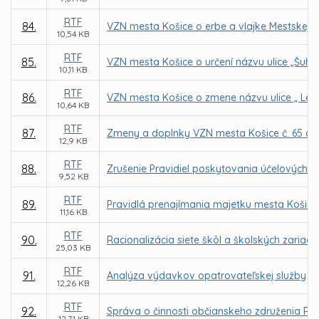
RTF
84.
VZN mesta Košice o erbe a vlajke Mestskej č
10,54 KB
RTF
85.
VZN mesta Košice o určení názvu ulice „Šuhaj
10,11 KB
RTF
86.
VZN mesta Košice o zmene názvu ulice „ Lec
10,64 KB
RTF
87.
Zmeny a doplnky VZN mesta Košice č. 65 o ú
12,9 KB
RTF
88.
Zrušenie Pravidiel poskytovania účelových 
9,52 KB
RTF
89.
Pravidlá prenajímania majetku mesta Košice
11,16 KB
RTF
90.
Racionalizácia siete škôl a školských zariad
25,03 KB
RTF
91.
Analýza výdavkov opatrovateľskej služby
12,26 KB
RTF
92.
Správa o činnosti občianskeho združenia Ró
12,71 KB