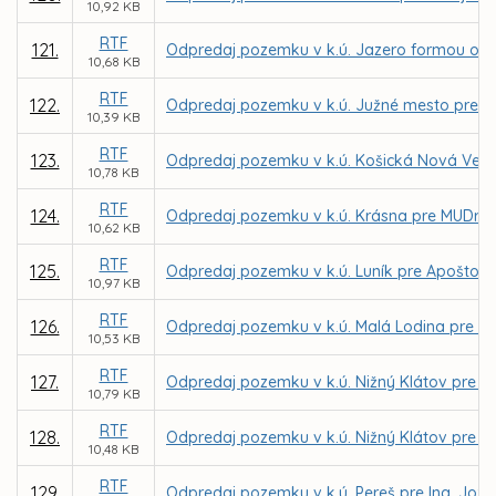
10,92 KB
RTF
121.
Odpredaj pozemku v k.ú. Jazero formou obch
10,68 KB
RTF
122.
Odpredaj pozemku v k.ú. Južné mesto pre firm
10,39 KB
RTF
123.
Odpredaj pozemku v k.ú. Košická Nová Ves p
10,78 KB
RTF
124.
Odpredaj pozemku v k.ú. Krásna pre MUDr.
10,62 KB
RTF
125.
Odpredaj pozemku v k.ú. Luník pre Apoštols
10,97 KB
RTF
126.
Odpredaj pozemku v k.ú. Malá Lodina pre Lý
10,53 KB
RTF
127.
Odpredaj pozemku v k.ú. Nižný Klátov pre E
10,79 KB
RTF
128.
Odpredaj pozemku v k.ú. Nižný Klátov pre Ing
10,48 KB
RTF
129.
Odpredaj pozemku v k.ú. Pereš pre Ing. Joze