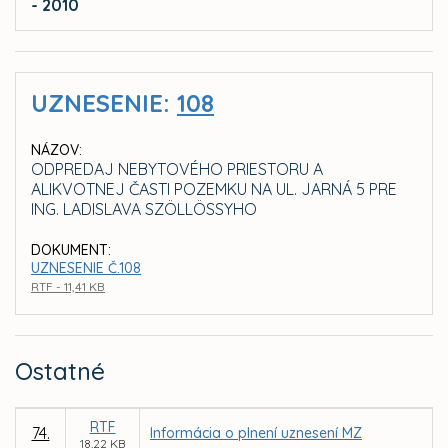
- 2010
UZNESENIE:
108
NÁZOV:
ODPREDAJ NEBYTOVÉHO PRIESTORU A
ALIKVOTNEJ ČASTI POZEMKU NA UL. JARNÁ 5 PRE
ING. LADISLAVA SZÖLLÖSSYHO
DOKUMENT:
UZNESENIE Č.108
RTF - 11,41 KB
Ostatné
RTF
74.
Informácia o plnení uznesení MZ
18,22 KB