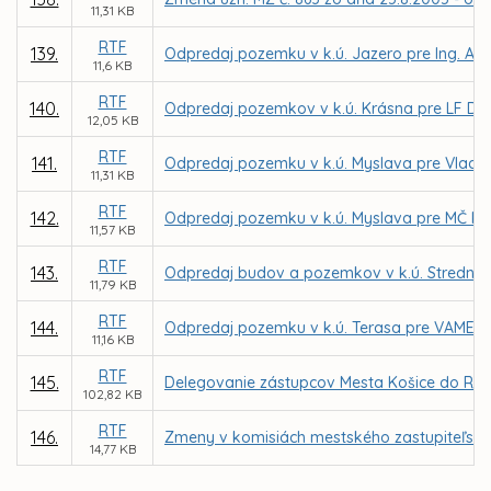
11,31 KB
RTF
139.
Odpredaj pozemku v k.ú. Jazero pre Ing. Al
11,6 KB
RTF
140.
Odpredaj pozemkov v k.ú. Krásna pre LF DE
12,05 KB
RTF
141.
Odpredaj pozemku v k.ú. Myslava pre Vladim
11,31 KB
RTF
142.
Odpredaj pozemku v k.ú. Myslava pre MČ Ko
11,57 KB
RTF
143.
Odpredaj budov a pozemkov v k.ú. Stredné m
11,79 KB
RTF
144.
Odpredaj pozemku v k.ú. Terasa pre VAMEX, 
11,16 KB
RTF
145.
Delegovanie zástupcov Mesta Košice do Rady
102,82 KB
RTF
146.
Zmeny v komisiách mestského zastupiteľstv
14,77 KB