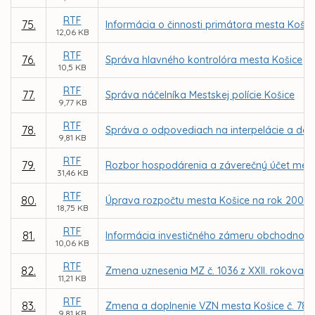
RTF
75.
Informácia o činnosti primátora mesta Košic
12,06 KB
RTF
76.
Správa hlavného kontrolóra mesta Košice
10,5 KB
RTF
77.
Správa náčelníka Mestskej polície Košice
9,77 KB
RTF
78.
Správa o odpovediach na interpelácie a do
9,81 KB
RTF
79.
Rozbor hospodárenia a záverečný účet mest
31,46 KB
RTF
80.
Úprava rozpočtu mesta Košice na rok 2007
18,75 KB
RTF
81.
Informácia investičného zámeru obchodno-sp
10,06 KB
RTF
82.
Zmena uznesenia MZ č. 1036 z XXII. rokovani
11,21 KB
RTF
83.
Zmena a doplnenie VZN mesta Košice č. 78 o
9,81 KB