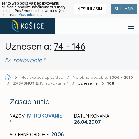
Tento web používa k poskytovaniu
služieb a analýze návštevnosti súbory
NESÚHLASÍM
SÚHLASÍM
cookie. Používaním tohto webu s tým
súhlasíte.
Viac informácií
Uznesenia:
74 - 146
IV. rokovanie *
Mestské zastupiteľstvo
Volebné obdobie:
2006 - 2010
ZASADNUTIE:
IV. rokovanie *
Uznesenie
108
Zasadnutie
IV. ROKOVANIE
NÁZOV:
DÁTUM KONANIA:
*
26.04.2007
2006
VOLEBNÉ OBDOBIE: