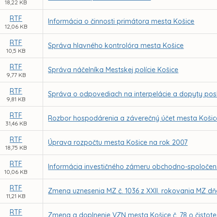
18,22 KB
RTF
Informácia o činnosti primátora mesta Košice
12,06 KB
RTF
Správa hlavného kontrolóra mesta Košice
10,5 KB
RTF
Správa náčelníka Mestskej polície Košice
9,77 KB
RTF
Správa o odpovediach na interpelácie a dopyty po
9,81 KB
RTF
Rozbor hospodárenia a záverečný účet mesta Košic
31,46 KB
RTF
Úprava rozpočtu mesta Košice na rok 2007
18,75 KB
RTF
Informácia investičného zámeru obchodno-spoločens
10,06 KB
RTF
Zmena uznesenia MZ č. 1036 z XXII. rokovania MZ dňa
11,21 KB
RTF
Zmena a doplnenie VZN mesta Košice č. 78 o čistot