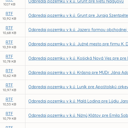
Odpredaj pozemku v k.ú. Grunt pre Ivetu Nagyovú
10,17 KB
RTF
Odpredaj pozemku v k.ú. Grunt pre Juraja Szentpét
10,92 KB
RTF
Odpredaj pozemku v k.ú. Jazero formou obchodnej v
10,68 KB
RTF
Odpredaj pozemku v k.ú. Južné mesto pre firmu K. DU
10,39 KB
RTF
Odpredaj pozemku v k.ú. Košická Nová Ves pre pre 
10,78 KB
RTF
Odpredaj pozemku v k.ú. Krásna pre MUDr. Jána A
10,62 KB
RTF
Odpredaj pozemku v k.ú. Luník pre Apoštolskú cirke
10,97 KB
RTF
Odpredaj pozemku v k.ú. Malá Lodina pre Lýdiu Jan
10,53 KB
RTF
Odpredaj pozemku v k.ú. Nižný Klátov pre Emila So
10,79 KB