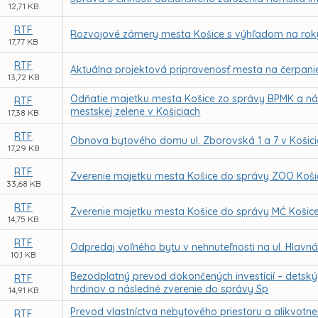
12,71 KB
RTF
Rozvojové zámery mesta Košice s výhľadom na rok
17,77 KB
RTF
Aktuálna projektová pripravenosť mesta na čerpani
13,72 KB
Odňatie majetku mesta Košice zo správy BPMK a ná
RTF
mestskej zelene v Košiciach
17,38 KB
RTF
Obnova bytového domu ul. Zborovská 1 a 7 v Košic
17,29 KB
RTF
Zverenie majetku mesta Košice do správy ZOO Koši
33,68 KB
RTF
Zverenie majetku mesta Košice do správy MČ Košice 
14,75 KB
RTF
Odpredaj voľného bytu v nehnuteľnosti na ul. Hlavná
10,1 KB
Bezodplatný prevod dokončených investícií – detsk
RTF
hrdinov a následné zverenie do správy Sp
14,91 KB
Prevod vlastníctva nebytového priestoru a alikvotne
RTF