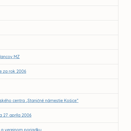
slancov MZ
e za rok 2006
kého centra „Staničné námestie Košice“
 27. apríla 2006
e a verejnom poriadku