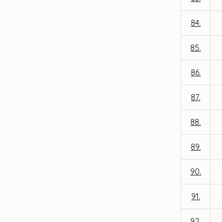
84.
85.
86.
87.
88.
89.
90.
91.
92.