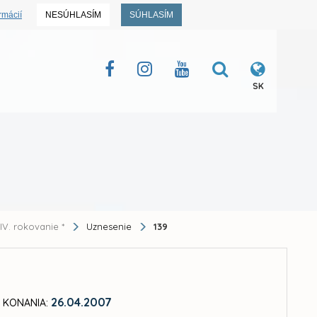
rmácií
NESÚHLASÍM
SÚHLASÍM
SK
IV. rokovanie *
Uznesenie
139
26.04.2007
 KONANIA: