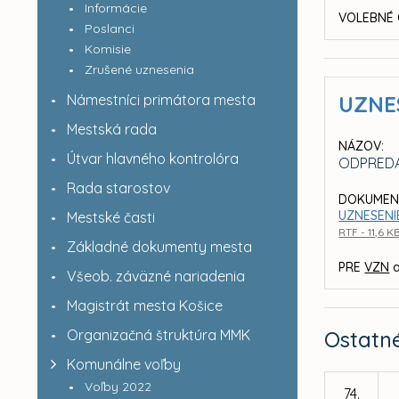
Informácie
VOLEBNÉ 
Poslanci
Komisie
Zrušené uznesenia
Námestníci primátora mesta
UZNE
Mestská rada
NÁZOV:
Útvar hlavného kontrolóra
ODPREDA
Rada starostov
DOKUMEN
UZNESENIE
Mestské časti
RTF - 11,6 K
Základné dokumenty mesta
PRE
VZN
a
Všeob. záväzné nariadenia
Magistrát mesta Košice
Organizačná štruktúra MMK
Ostatn
Komunálne voľby
Voľby 2022
74.