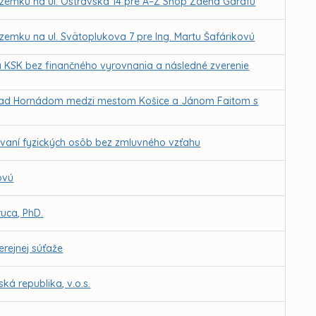
ozemku na ul. Ostravská 14 pre A–Z Shop Zdena Garafu
zemku na ul. Svätoplukova 7 pre Ing. Martu Šafárikovú
a KSK bez finančného vyrovnania a následné zverenie
 nad Hornádom medzi mestom Košice a Jánom Faitom s
vaní fyzických osôb bez zmluvného vzťahu
ovú
uca, PhD.
rejnej súťaže
ká republika, v.o.s.