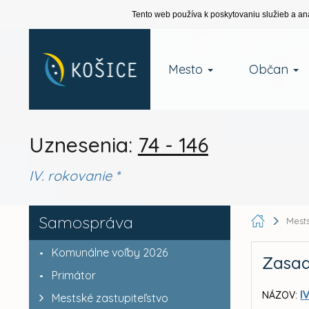
Tento web používa k poskytovaniu služieb a an
Mesto
Občan
Uznesenia:
74 - 146
IV. rokovanie *
Samospráva
Mests
Komunálne voľby 2026
Zasad
Primátor
I
NÁZOV:
Mestské zastupiteľstvo