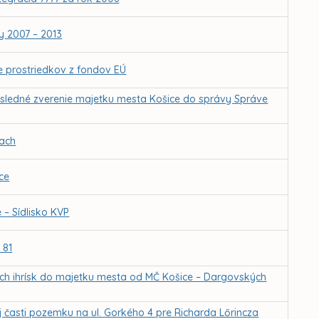
y 2007 – 2013
e prostriedkov z fondov EÚ
sledné zverenie majetku mesta Košice do správy Správe
iach
ce
– Sídlisko KVP
 81
ých ihrísk do majetku mesta od MČ Košice – Dargovských
j časti pozemku na ul. Gorkého 4 pre Richarda Lőrincza