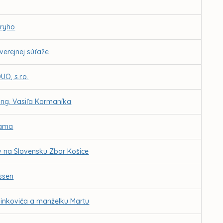
eryho
erejnej súťaže
O, s.r.o.
Ing. Vasiľa Kormaníka
dama
v na Slovensku Zbor Košice
ssen
binkoviča a manželku Martu