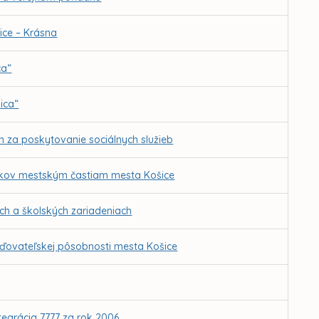
ice – Krásna
ca“
ica“
 za poskytovanie sociálnych služieb
edkov mestským častiam mesta Košice
ch a školských zariadeniach
riaďovateľskej pôsobnosti mesta Košice
tegrácia 7777 za rok 2006