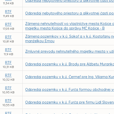
Odpredaj nebytového priestoru a alikvotnej časti p
11,34 KB
RTF
Odpredaj nebytového priestoru a alikvotnej časti po
11,49 KB
Zámena nehnuteľností vo vlastníctve mesta Košice 
RTF
majetku mesta Košice do správy MČ Košice - B
17,05 KB
Zámena pozemkov v k.ú. Sokoľ a v k.ú. Kostoľany
RTF
manželkou Emou
10,81 KB
RTF
Zmluvné prevody nehnuteľného majetku mesta v uží
11,9 KB
RTF
Odpredaj pozemku v k.ú. Brody pre Alžbetu Murank
10,31 KB
RTF
Odpredaj pozemku v k.ú. Čermeľ pre Ing. Viliama Kur
10,32 KB
RTF
Odpredaj pozemku v k.ú. Furča formou obchodnej ve
10,95 KB
RTF
Odpredaj pozemku v k.ú. Furča pre firmu Lidl Slovens
10,55 KB
RTF