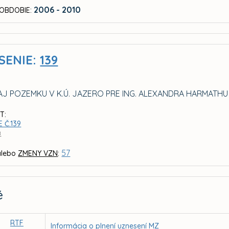
2006 - 2010
OBDOBIE:
SENIE:
139
J POZEMKU V K.Ú. JAZERO PRE ING. ALEXANDRA HARMATHU 
T:
 Č.139
B
57
lebo
ZMENY VZN
:
é
RTF
Informácia o plnení uznesení MZ