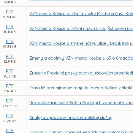
9,81 KB
RTF
VZN mesta Košice o erbe a vlajke Mestskej časti Koš
10,54 KB
RTF
VZN mesta Košice o určení názvu ulice „Šuhajova uli
10,11 KB
RTF
VZN mesta Košice o zmene názvu ulice „ Lechkého ul
10,64 KB
RTF
Zmeny a doplnky VZN mesta Košice č. 65 o úhradách
12,9 KB
RTF
Zrušenie Pravidiel poskytovania účelových prostri
9,52 KB
RTF
Pravidlá prenajímania majetku mesta Košice v školá
11,16 KB
RTF
Racionalizácia siete škôl a školských zariadení v z
25,03 KB
RTF
Analýza výdavkov opatrovateľskej služby
12,26 KB
RTF
Správa o činnosti občianskeho združenia Rómska in