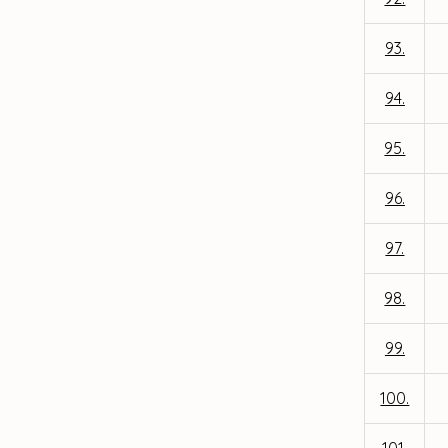
93.
94.
95.
96.
97.
98.
99.
100.