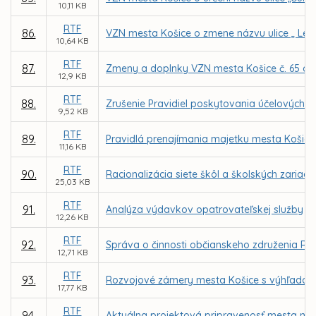
10,11 KB
RTF
86.
VZN mesta Košice o zmene názvu ulice „ Lec
10,64 KB
RTF
87.
Zmeny a doplnky VZN mesta Košice č. 65 o ú
12,9 KB
RTF
88.
Zrušenie Pravidiel poskytovania účelových 
9,52 KB
RTF
89.
Pravidlá prenajímania majetku mesta Košice
11,16 KB
RTF
90.
Racionalizácia siete škôl a školských zariad
25,03 KB
RTF
91.
Analýza výdavkov opatrovateľskej služby
12,26 KB
RTF
92.
Správa o činnosti občianskeho združenia Ró
12,71 KB
RTF
93.
Rozvojové zámery mesta Košice s výhľadom 
17,77 KB
RTF
94.
Aktuálna projektová pripravenosť mesta na 