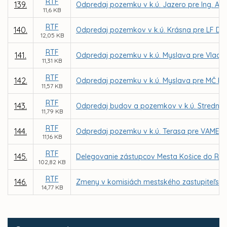
RTF
139.
Odpredaj pozemku v k.ú. Jazero pre Ing. Al
11,6 KB
RTF
140.
Odpredaj pozemkov v k.ú. Krásna pre LF DE
12,05 KB
RTF
141.
Odpredaj pozemku v k.ú. Myslava pre Vladim
11,31 KB
RTF
142.
Odpredaj pozemku v k.ú. Myslava pre MČ Ko
11,57 KB
RTF
143.
Odpredaj budov a pozemkov v k.ú. Stredné m
11,79 KB
RTF
144.
Odpredaj pozemku v k.ú. Terasa pre VAMEX, 
11,16 KB
RTF
145.
Delegovanie zástupcov Mesta Košice do Rady
102,82 KB
RTF
146.
Zmeny v komisiách mestského zastupiteľstv
14,77 KB