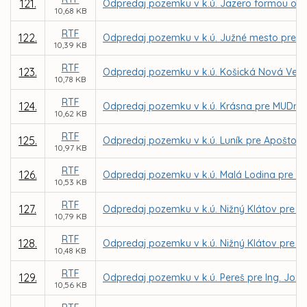
121.
Odpredaj pozemku v k.ú. Jazero formou obch
10,68 KB
RTF
122.
Odpredaj pozemku v k.ú. Južné mesto pre firm
10,39 KB
RTF
123.
Odpredaj pozemku v k.ú. Košická Nová Ves p
10,78 KB
RTF
124.
Odpredaj pozemku v k.ú. Krásna pre MUDr.
10,62 KB
RTF
125.
Odpredaj pozemku v k.ú. Luník pre Apoštols
10,97 KB
RTF
126.
Odpredaj pozemku v k.ú. Malá Lodina pre Lý
10,53 KB
RTF
127.
Odpredaj pozemku v k.ú. Nižný Klátov pre E
10,79 KB
RTF
128.
Odpredaj pozemku v k.ú. Nižný Klátov pre Ing
10,48 KB
RTF
129.
Odpredaj pozemku v k.ú. Pereš pre Ing. Joze
10,56 KB