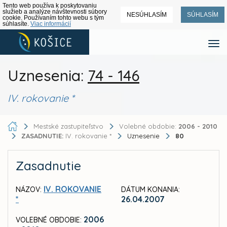
Tento web používa k poskytovaniu
služieb a analýze návštevnosti súbory
NESÚHLASÍM
SÚHLASÍM
cookie. Používaním tohto webu s tým
súhlasíte.
Viac informácií
Uznesenia:
74 - 146
IV. rokovanie *
Mestské zastupiteľstvo
Volebné obdobie:
2006 - 2010
ZASADNUTIE:
IV. rokovanie *
Uznesenie
80
Zasadnutie
IV. ROKOVANIE
NÁZOV:
DÁTUM KONANIA:
*
26.04.2007
2006
VOLEBNÉ OBDOBIE: