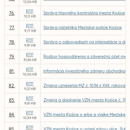
12,06 KB
RTF
76.
Správa hlavného kontrolóra mesta Košice
10,5 KB
RTF
77.
Správa náčelníka Mestskej polície Košice
9,77 KB
RTF
78.
Správa o odpovediach na interpelácie a do
9,81 KB
RTF
79.
Rozbor hospodárenia a záverečný účet mest
31,46 KB
RTF
81.
Informácia investičného zámeru obchodno-sp
10,06 KB
RTF
82.
Zmena uznesenia MZ č. 1036 z XXII. rokovani
11,21 KB
RTF
83.
Zmena a doplnenie VZN mesta Košice č. 78 o
9,81 KB
RTF
84.
VZN mesta Košice o erbe a vlajke Mestskej č
10,54 KB
RTF
85.
VZN mesta Košice o určení názvu ulice „Šuhaj