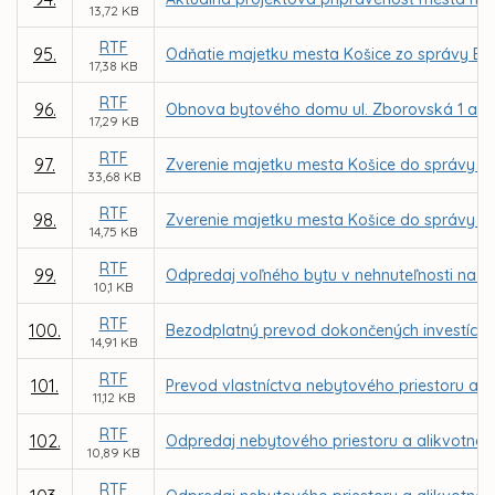
13,72 KB
RTF
95.
Odňatie majetku mesta Košice zo správy BPM
17,38 KB
RTF
96.
Obnova bytového domu ul. Zborovská 1 a 7 
17,29 KB
RTF
97.
Zverenie majetku mesta Košice do správy Z
33,68 KB
RTF
98.
Zverenie majetku mesta Košice do správy MČ
14,75 KB
RTF
99.
Odpredaj voľného bytu v nehnuteľnosti na ul
10,1 KB
RTF
100.
Bezodplatný prevod dokončených investícií 
14,91 KB
RTF
101.
Prevod vlastníctva nebytového priestoru a a
11,12 KB
RTF
102.
Odpredaj nebytového priestoru a alikvotnej 
10,89 KB
RTF