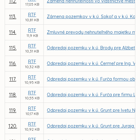
112.
Zámena nehnuteľností vo vlastníctve mesta 
17,05 KB
RTF
113.
Zámena pozemkov v k.ú. Sokoľ a v k.ú. Ko
10,81 KB
RTF
114.
Zmluvné prevody nehnuteľného majetku mest
11,9 KB
RTF
115.
Odpredaj pozemku v k.ú. Brody pre Alžbetu
10,31 KB
RTF
116.
Odpredaj pozemku v k.ú. Čermeľ pre Ing. Vil
10,32 KB
RTF
117.
Odpredaj pozemku v k.ú. Furča formou obcho
10,95 KB
RTF
118.
Odpredaj pozemku v k.ú. Furča pre firmu Lidl
10,55 KB
RTF
119.
Odpredaj pozemku v k.ú. Grunt pre Ivetu N
10,17 KB
RTF
120.
Odpredaj pozemku v k.ú. Grunt pre Juraja S
10,92 KB
RTF