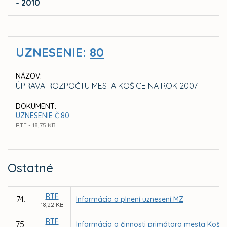
- 2010
UZNESENIE:
80
NÁZOV:
ÚPRAVA ROZPOČTU MESTA KOŠICE NA ROK 2007
DOKUMENT:
UZNESENIE Č.80
RTF - 18,75 KB
Ostatné
RTF
74.
Informácia o plnení uznesení MZ
18,22 KB
RTF
75.
Informácia o činnosti primátora mesta Košic