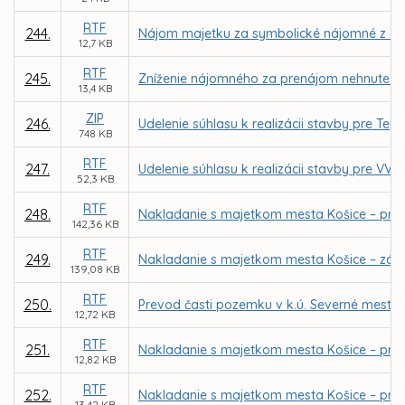
RTF
244.
Nájom majetku za symbolické nájomné z dôvo
12,7 KB
RTF
245.
Zníženie nájomného za prenájom nehnuteľnost
13,4 KB
ZIP
246.
Udelenie súhlasu k realizácii stavby pre Te
748 KB
RTF
247.
Udelenie súhlasu k realizácii stavby pre VVS
52,3 KB
RTF
248.
Nakladanie s majetkom mesta Košice – pri
142,36 KB
RTF
249.
Nakladanie s majetkom mesta Košice – záme
139,08 KB
RTF
250.
Prevod časti pozemku v k.ú. Severné mesto
12,72 KB
RTF
251.
Nakladanie s majetkom mesta Košice – pria
12,82 KB
RTF
252.
Nakladanie s majetkom mesta Košice – priam
13,42 KB