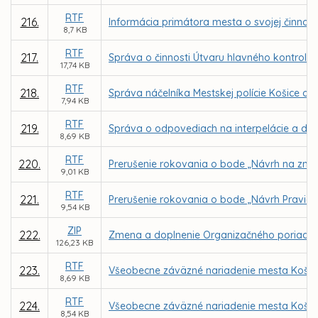
RTF
216.
Informácia primátora mesta o svojej činnosti
8,7 KB
RTF
217.
Správa o činnosti Útvaru hlavného kontroló
17,74 KB
RTF
218.
Správa náčelníka Mestskej polície Košice o č
7,94 KB
RTF
219.
Správa o odpovediach na interpelácie a dopy
8,69 KB
RTF
220.
Prerušenie rokovania o bode „Návrh na zme
9,01 KB
RTF
221.
Prerušenie rokovania o bode „Návrh Pravidi
9,54 KB
ZIP
222.
Zmena a doplnenie Organizačného poriadku M
126,23 KB
RTF
223.
Všeobecne záväzné nariadenie mesta Košice o
8,69 KB
RTF
224.
Všeobecne záväzné nariadenie mesta Košice 
8,54 KB