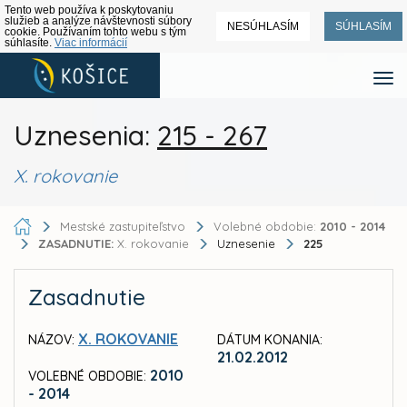
Tento web používa k poskytovaniu
služieb a analýze návštevnosti súbory
NESÚHLASÍM
SÚHLASÍM
cookie. Používaním tohto webu s tým
súhlasíte.
Viac informácií
Uznesenia:
215 - 267
X. rokovanie
Mestské zastupiteľstvo
Volebné obdobie:
2010 - 2014
ZASADNUTIE:
X. rokovanie
Uznesenie
225
Zasadnutie
X. ROKOVANIE
NÁZOV:
DÁTUM KONANIA:
21.02.2012
2010
VOLEBNÉ OBDOBIE:
- 2014