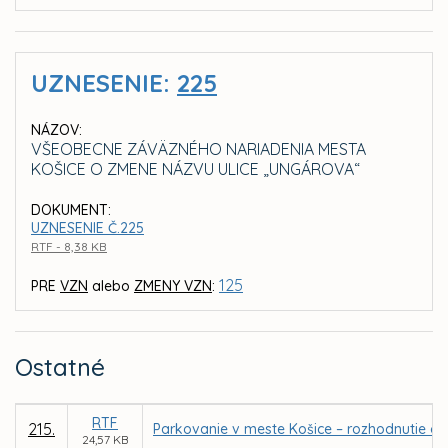
UZNESENIE:
225
NÁZOV:
VŠEOBECNE ZÁVÄZNÉHO NARIADENIA MESTA
KOŠICE O ZMENE NÁZVU ULICE „UNGÁROVA“
DOKUMENT:
UZNESENIE Č.225
RTF - 8,38 KB
125
PRE
VZN
alebo
ZMENY VZN
:
Ostatné
RTF
215.
Parkovanie v meste Košice – rozhodnutie o 
24,57 KB