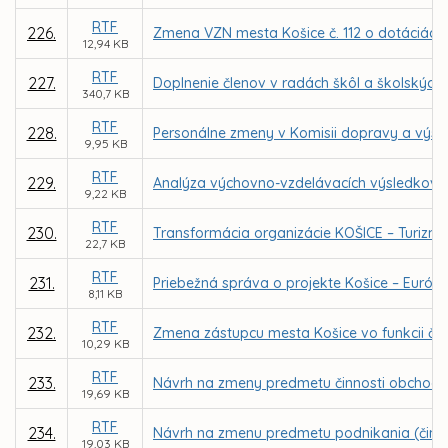
RTF
226.
Zmena VZN mesta Košice č. 112 o dotáciách n
12,94 KB
RTF
227.
Doplnenie členov v radách škôl a školských 
340,7 KB
RTF
228.
Personálne zmeny v Komisii dopravy a výs
9,95 KB
RTF
229.
Analýza výchovno-vzdelávacích výsledkov, úr
9,22 KB
RTF
230.
Transformácia organizácie KOŠICE – Turizmu
22,7 KB
RTF
231.
Priebežná správa o projekte Košice – Európsk
8,11 KB
RTF
232.
Zmena zástupcu mesta Košice vo funkcii čle
10,29 KB
RTF
233.
Návrh na zmeny predmetu činnosti obchod
19,69 KB
RTF
234.
Návrh na zmenu predmetu podnikania (činnost
19,03 KB