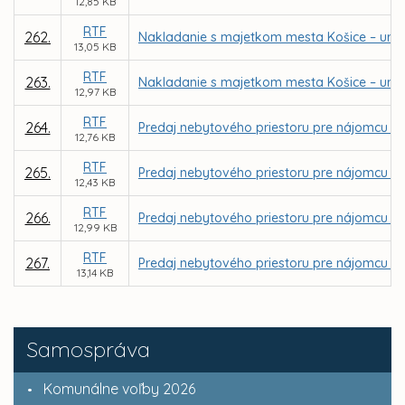
12,85 KB
RTF
262.
Nakladanie s majetkom mesta Košice – urče
13,05 KB
RTF
263.
Nakladanie s majetkom mesta Košice – určen
12,97 KB
RTF
264.
Predaj nebytového priestoru pre nájomcu La
12,76 KB
RTF
265.
Predaj nebytového priestoru pre nájomcu Ing
12,43 KB
RTF
266.
Predaj nebytového priestoru pre nájomcu UNITE
12,99 KB
RTF
267.
Predaj nebytového priestoru pre nájomcu Slo
13,14 KB
Samospráva
Komunálne voľby 2026