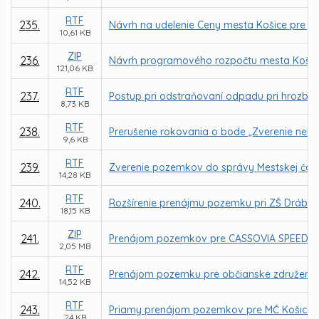
RTF
235.
Návrh na udelenie Ceny mesta Košice pre jedn
10,61 KB
ZIP
236.
Návrh programového rozpočtu mesta Košice
121,06 KB
RTF
237.
Postup pri odstraňovaní odpadu pri hrozbe z
8,73 KB
RTF
238.
Prerušenie rokovania o bode „Zverenie nehnut
9,6 KB
RTF
239.
Zverenie pozemkov do správy Mestskej čast
14,28 KB
RTF
240.
Rozšírenie prenájmu pozemku pri ZŠ Drábo
18,15 KB
ZIP
241.
Prenájom pozemkov pre CASSOVIA SPEED ROLL
2,05 MB
RTF
242.
Prenájom pozemku pre občianske združenie 
14,52 KB
RTF
243.
Priamy prenájom pozemkov pre MČ Košice – 
24 KB