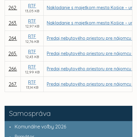
RTF
262.
Nakladanie s majetkom mesta Košice – urče
13,05 KB
RTF
263.
Nakladanie s majetkom mesta Košice – určen
12,97 KB
RTF
264.
Predaj nebytového priestoru pre nájomcu La
12,76 KB
RTF
265.
Predaj nebytového priestoru pre nájomcu Ing
12,43 KB
RTF
266.
Predaj nebytového priestoru pre nájomcu UNITE
12,99 KB
RTF
267.
Predaj nebytového priestoru pre nájomcu Slo
13,14 KB
Samospráva
Komunálne voľby 2026
Primátor