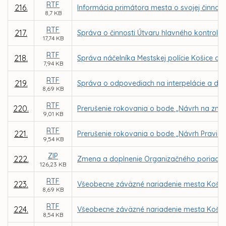
RTF
216.
Informácia primátora mesta o svojej činnosti
8,7 KB
RTF
217.
Správa o činnosti Útvaru hlavného kontroló
17,74 KB
RTF
218.
Správa náčelníka Mestskej polície Košice o č
7,94 KB
RTF
219.
Správa o odpovediach na interpelácie a dopy
8,69 KB
RTF
220.
Prerušenie rokovania o bode „Návrh na zme
9,01 KB
RTF
221.
Prerušenie rokovania o bode „Návrh Pravidi
9,54 KB
ZIP
222.
Zmena a doplnenie Organizačného poriadku M
126,23 KB
RTF
223.
Všeobecne záväzné nariadenie mesta Košice o
8,69 KB
RTF
224.
Všeobecne záväzné nariadenie mesta Košice 
8,54 KB