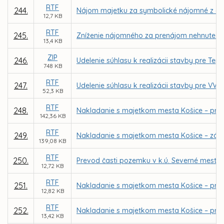
RTF
244.
Nájom majetku za symbolické nájomné z dôvo
12,7 KB
RTF
245.
Zníženie nájomného za prenájom nehnuteľnost
13,4 KB
ZIP
246.
Udelenie súhlasu k realizácii stavby pre Te
748 KB
RTF
247.
Udelenie súhlasu k realizácii stavby pre VVS
52,3 KB
RTF
248.
Nakladanie s majetkom mesta Košice – pri
142,36 KB
RTF
249.
Nakladanie s majetkom mesta Košice – záme
139,08 KB
RTF
250.
Prevod časti pozemku v k.ú. Severné mesto
12,72 KB
RTF
251.
Nakladanie s majetkom mesta Košice – pria
12,82 KB
RTF
252.
Nakladanie s majetkom mesta Košice – priam
13,42 KB