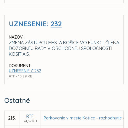
UZNESENIE:
232
NÁZOV:
ZMENA ZÁSTUPCU MESTA KOŠICE VO FUNKCII ČLENA
DOZORNEJ RADY V OBCHODNEJ SPOLOČNOSTI
KOSIT A.S.
DOKUMENT:
UZNESENIE Č.232
RTF - 10,29 KB
Ostatné
RTF
215.
Parkovanie v meste Košice – rozhodnutie o 
24,57 KB