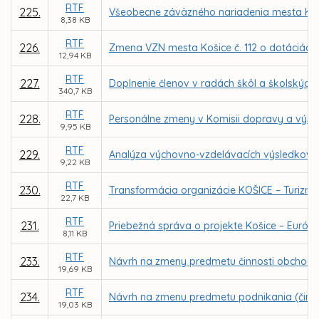
RTF
225.
Všeobecne záväzného nariadenia mesta Koš
8,38 KB
RTF
226.
Zmena VZN mesta Košice č. 112 o dotáciách n
12,94 KB
RTF
227.
Doplnenie členov v radách škôl a školských 
340,7 KB
RTF
228.
Personálne zmeny v Komisii dopravy a výs
9,95 KB
RTF
229.
Analýza výchovno-vzdelávacích výsledkov, úr
9,22 KB
RTF
230.
Transformácia organizácie KOŠICE – Turizmu
22,7 KB
RTF
231.
Priebežná správa o projekte Košice – Európsk
8,11 KB
RTF
233.
Návrh na zmeny predmetu činnosti obchod
19,69 KB
RTF
234.
Návrh na zmenu predmetu podnikania (činnost
19,03 KB