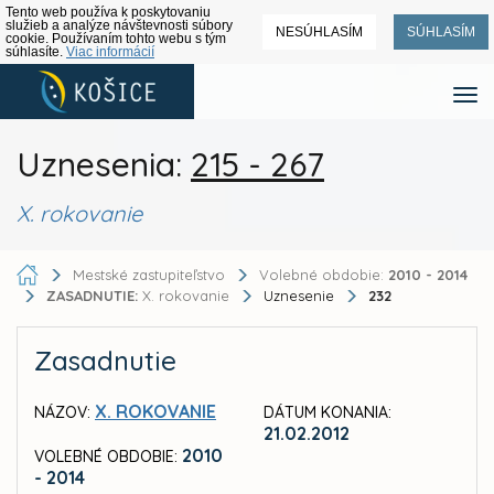
Tento web používa k poskytovaniu
služieb a analýze návštevnosti súbory
NESÚHLASÍM
SÚHLASÍM
cookie. Používaním tohto webu s tým
súhlasíte.
Viac informácií
Uznesenia:
215 - 267
X. rokovanie
Mestské zastupiteľstvo
Volebné obdobie:
2010 - 2014
ZASADNUTIE:
X. rokovanie
Uznesenie
232
Zasadnutie
X. ROKOVANIE
NÁZOV:
DÁTUM KONANIA:
21.02.2012
2010
VOLEBNÉ OBDOBIE:
- 2014