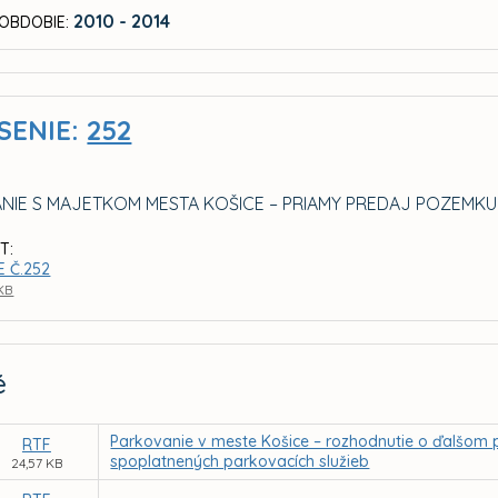
2010 - 2014
OBDOBIE:
SENIE:
252
NIE S MAJETKOM MESTA KOŠICE – PRIAMY PREDAJ POZEMKU V
T:
E Č.252
 KB
é
Parkovanie v meste Košice – rozhodnutie o ďalšom po
RTF
spoplatnených parkovacích služieb
24,57 KB