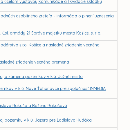
a účelom výstavby komunikácie a likvidácie skládky
dných osobitného zreteľa – informácia o plnení uznesenia
 Čsl. armády 21 Správe majetku mesta Košice, s. r. o.
podárstvo s.r.o. Košice a následné zriadenie vecného
a následné zriadenie vecného bremena
daj a zámena pozemkov v k.ú. Južné mesto
emkov v k.ú. Nové Ťahanovce pre spoločnosť INMEDIA,
anislava Rakoša a Boženu Rakošovú
aj pozemku v k.ú. Jazero pre Ladislava Hudáka