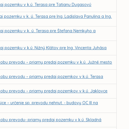
aj pozemku v k.ú. Terasa pre Tatianu Dugasovú
pozemku v k. ú. Terasa pre Ing. Ladislava Panulina a Ing.
aj pozemku v k. ú. Terasa pre Štefana Nemkyho a
j pozemku v k.ú. Nižný Klátov pre Ing. Vincenta Juhása
sobu prevodu – priamy predaj pozemku v k.ú. Južné mesto
sobu prevodu – priamy predaj pozemkov v k.ú. Terasa
sobu prevodu – priamy predaj pozemkov v k.ú. Jaklovce
ce – určenie sp. prevodu nehnut. - budovy OC III na
sobu prevodu- priamy predaj pozemku v k.ú. Skladná