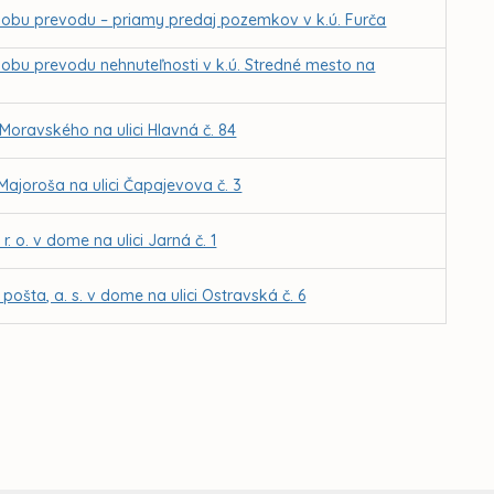
sobu prevodu – priamy predaj pozemkov v k.ú. Furča
obu prevodu nehnuteľnosti v k.ú. Stredné mesto na
Moravského na ulici Hlavná č. 84
Majoroša na ulici Čapajevova č. 3
. o. v dome na ulici Jarná č. 1
ošta, a. s. v dome na ulici Ostravská č. 6