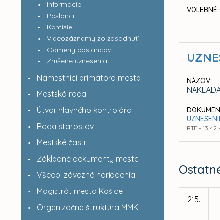
Informácie
VOLEBNÉ 
Poslanci
Komisie
Videozáznamy zo zasadnutí
Odmeny poslancov
UZNE
Zrušené uznesenia
Námestníci primátora mesta
NÁZOV:
NAKLADA
Mestská rada
Útvar hlavného kontrolóra
DOKUMEN
UZNESENI
Rada starostov
RTF - 13,42
Mestské časti
Základné dokumenty mesta
Ostatn
Všeob. záväzné nariadenia
Magistrát mesta Košice
215.
Organizačná štruktúra MMK