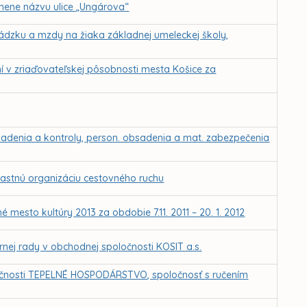
ene názvu ulice „Ungárova“
ádzku a mzdy na žiaka základnej umeleckej školy,
ní v zriaďovateľskej pôsobnosti mesta Košice za
iadenia a kontroly, person. obsadenia a mat. zabezpečenia
lastnú organizáciu cestovného ruchu
 mesto kultúry 2013 za obdobie 7.11. 2011 – 20. 1. 2012
nej rady v obchodnej spoločnosti KOSIT a.s.
očnosti TEPELNÉ HOSPODÁRSTVO, spoločnosť s ručením