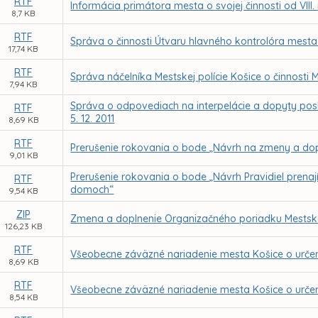
RTF
Informácia primátora mesta o svojej činnosti od VIII
8,7 KB
RTF
Správa o činnosti Útvaru hlavného kontrolóra mesta
17,74 KB
RTF
Správa náčelníka Mestskej polície Košice o činnosti 
7,94 KB
Správa o odpovediach na interpelácie a dopyty posl
RTF
5. 12. 2011
8,69 KB
RTF
Prerušenie rokovania o bode „Návrh na zmeny a dop
9,01 KB
Prerušenie rokovania o bode „Návrh Pravidiel prena
RTF
domoch“
9,54 KB
ZIP
Zmena a doplnenie Organizačného poriadku Mestskej
126,23 KB
RTF
Všeobecne záväzné nariadenie mesta Košice o určení 
8,69 KB
RTF
Všeobecne záväzné nariadenie mesta Košice o určení
8,54 KB