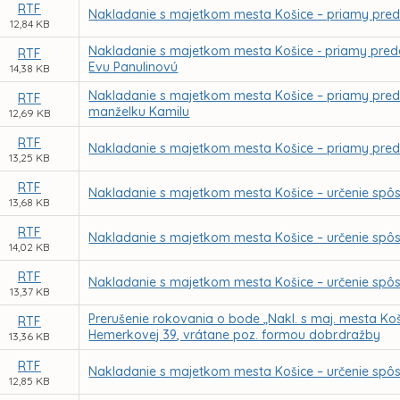
RTF
Nakladanie s majetkom mesta Košice – priamy pred
12,84 KB
Nakladanie s majetkom mesta Košice - priamy predaj 
RTF
Evu Panulinovú
14,38 KB
Nakladanie s majetkom mesta Košice – priamy pred
RTF
manželku Kamilu
12,69 KB
RTF
Nakladanie s majetkom mesta Košice – priamy preda
13,25 KB
RTF
Nakladanie s majetkom mesta Košice – určenie spô
13,68 KB
RTF
Nakladanie s majetkom mesta Košice – určenie spô
14,02 KB
RTF
Nakladanie s majetkom mesta Košice – určenie spô
13,37 KB
Prerušenie rokovania o bode „Nakl. s maj. mesta Koši
RTF
Hemerkovej 39, vrátane poz. formou dobr.dražby
13,36 KB
RTF
Nakladanie s majetkom mesta Košice – určenie spô
12,85 KB