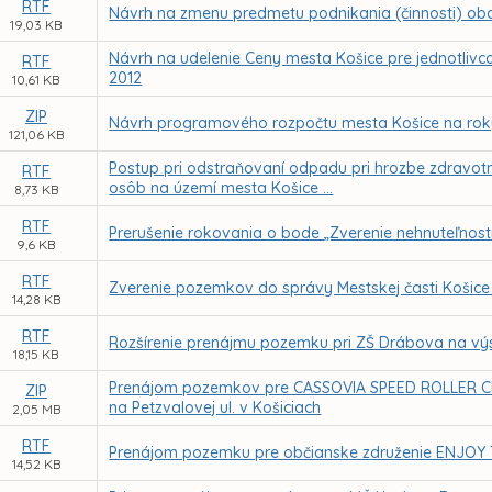
RTF
Návrh na zmenu predmetu podnikania (činnosti) obch
19,03 KB
Návrh na udelenie Ceny mesta Košice pre jednotlivcov
RTF
2012
10,61 KB
ZIP
Návrh programového rozpočtu mesta Košice na roky
121,06 KB
Postup pri odstraňovaní odpadu pri hrozbe zdravotno
RTF
osôb na území mesta Košice ...
8,73 KB
RTF
Prerušenie rokovania o bode „Zverenie nehnuteľností 
9,6 KB
RTF
Zverenie pozemkov do správy Mestskej časti Košice
14,28 KB
RTF
Rozšírenie prenájmu pozemku pri ZŠ Drábova na vý
18,15 KB
Prenájom pozemkov pre CASSOVIA SPEED ROLLER CLU
ZIP
na Petzvalovej ul. v Košiciach
2,05 MB
RTF
Prenájom pozemku pre občianske združenie ENJOY T
14,52 KB