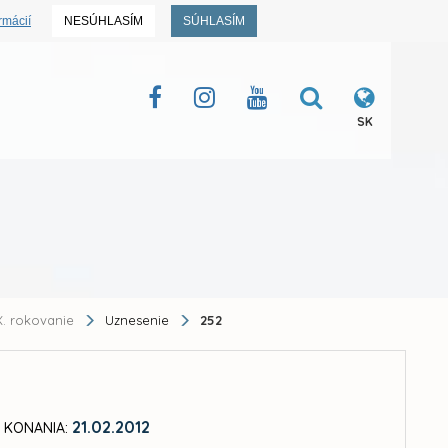
rmácií
NESÚHLASÍM
SÚHLASÍM
SK
. rokovanie
Uznesenie
252
21.02.2012
 KONANIA: