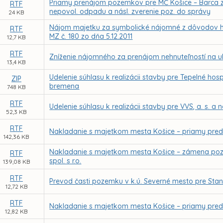
Priamy prenájom pozemkov pre MČ Košice – Barca z
RTF
nepovol. odpadu a násl. zverenie poz. do správy
24 KB
Nájom majetku za symbolické nájomné z dôvodov ho
RTF
MZ č. 180 zo dňa 5.12.2011
12,7 KB
RTF
Zníženie nájomného za prenájom nehnuteľností na ul.
13,4 KB
Udelenie súhlasu k realizácii stavby pre Tepelné hos
ZIP
bremena
748 KB
RTF
Udelenie súhlasu k realizácii stavby pre VVS, a. s. 
52,3 KB
RTF
Nakladanie s majetkom mesta Košice – priamy pre
142,36 KB
Nakladanie s majetkom mesta Košice – zámena poz
RTF
spol. s r.o.
139,08 KB
RTF
Prevod časti pozemku v k.ú. Severné mesto pre St
12,72 KB
RTF
Nakladanie s majetkom mesta Košice – priamy pred
12,82 KB