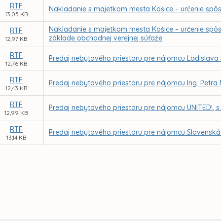
RTF
Nakladanie s majetkom mesta Košice – určenie spô
13,05 KB
Nakladanie s majetkom mesta Košice – určenie spôs
RTF
základe obchodnej verejnej súťaže
12,97 KB
RTF
Predaj nebytového priestoru pre nájomcu Ladislava 
12,76 KB
RTF
Predaj nebytového priestoru pre nájomcu Ing. Petra 
12,43 KB
RTF
Predaj nebytového priestoru pre nájomcu UNITED!, s. r
12,99 KB
RTF
Predaj nebytového priestoru pre nájomcu Slovenská p
13,14 KB