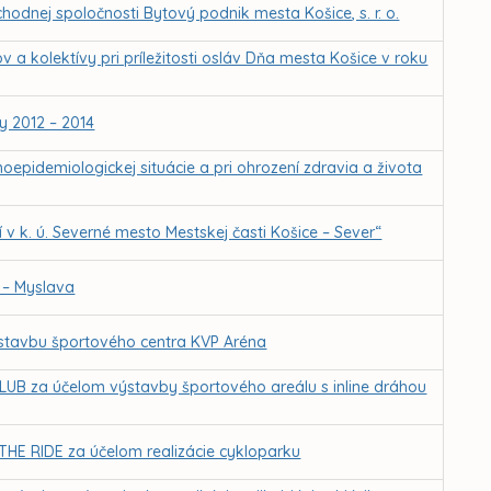
odnej spoločnosti Bytový podnik mesta Košice, s. r. o.
 a kolektívy pri príležitosti osláv Dňa mesta Košice v roku
 2012 – 2014
epidemiologickej situácie a pri ohrození zdravia a života
v k. ú. Severné mesto Mestskej časti Košice – Sever“
 – Myslava
stavbu športového centra KVP Aréna
B za účelom výstavby športového areálu s inline dráhou
HE RIDE za účelom realizácie cykloparku