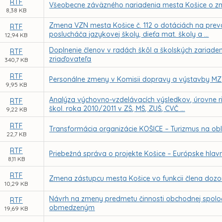
RTF
Všeobecne záväzného nariadenia mesta Košice o zm
8,38 KB
Zmena VZN mesta Košice č. 112 o dotáciách na prev
RTF
poslucháča jazykovej školy, dieťa mat. školy a ...
12,94 KB
Doplnenie členov v radách škôl a školských zariade
RTF
zriaďovateľa
340,7 KB
RTF
Personálne zmeny v Komisii dopravy a výstavby MZ
9,95 KB
Analýza výchovno-vzdelávacích výsledkov, úrovne r
RTF
škol. roka 2010/2011 v ZŠ, MŠ, ZUŠ, CVČ ...
9,22 KB
RTF
Transformácia organizácie KOŠICE – Turizmus na ob
22,7 KB
RTF
Priebežná správa o projekte Košice – Európske hlavné
8,11 KB
RTF
Zmena zástupcu mesta Košice vo funkcii člena dozor
10,29 KB
Návrh na zmeny predmetu činnosti obchodnej spol
RTF
obmedzeným
19,69 KB