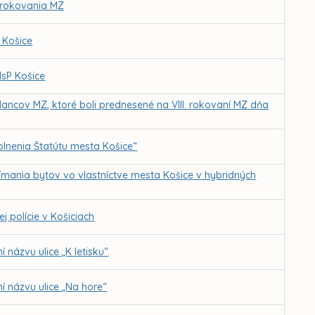
. rokovania MZ
 Košice
MsP Košice
ancov MZ, ktoré boli prednesené na VIII. rokovaní MZ dňa
lnenia Štatútu mesta Košice“
jímania bytov vo vlastníctve mesta Košice v hybridných
 polície v Košiciach
názvu ulice „K letisku“
 názvu ulice „Na hore“