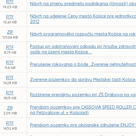
RTF
Návrh na zmenu predmetu podnikania (činnosti) obch
19,03 KB
Návrh na udelenie Ceny mesta Košice pre jednotlivcov
RTF
2012
10,61 KB
ZIP
Návrh programového rozpočtu mesta Košice na roky
121,06 KB
Postup pri odstraňovaní odpadu pri hrozbe zdravotno
RTF
osôb na území mesta Košice ...
8,73 KB
RTF
Prerušenie rokovania o bode „Zverenie nehnuteľností 
9,6 KB
RTF
Zverenie pozemkov do správy Mestskej časti Košice
14,28 KB
RTF
Rozšírenie prenájmu pozemku pri ZŠ Drábova na vý
18,15 KB
Prenájom pozemkov pre CASSOVIA SPEED ROLLER CLU
ZIP
na Petzvalovej ul. v Košiciach
2,05 MB
RTF
Prenájom pozemku pre občianske združenie ENJOY T
14,52 KB