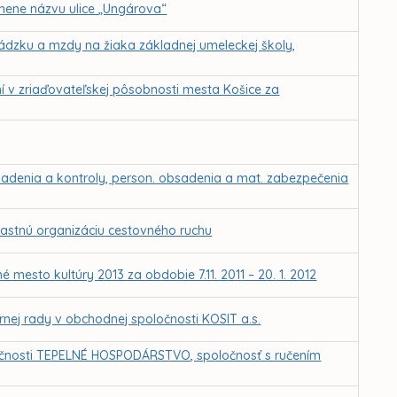
ene názvu ulice „Ungárova“
ádzku a mzdy na žiaka základnej umeleckej školy,
ní v zriaďovateľskej pôsobnosti mesta Košice za
iadenia a kontroly, person. obsadenia a mat. zabezpečenia
lastnú organizáciu cestovného ruchu
 mesto kultúry 2013 za obdobie 7.11. 2011 – 20. 1. 2012
nej rady v obchodnej spoločnosti KOSIT a.s.
očnosti TEPELNÉ HOSPODÁRSTVO, spoločnosť s ručením