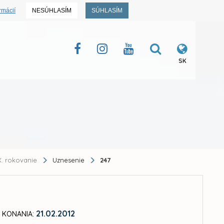
rmácií
NESÚHLASÍM
SÚHLASÍM
SK
. rokovanie
Uznesenie
247
21.02.2012
 KONANIA: