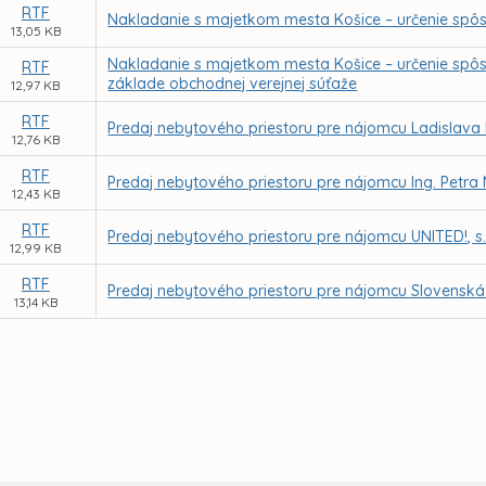
RTF
Nakladanie s majetkom mesta Košice – určenie spô
13,05 KB
Nakladanie s majetkom mesta Košice – určenie spôs
RTF
základe obchodnej verejnej súťaže
12,97 KB
RTF
Predaj nebytového priestoru pre nájomcu Ladislava 
12,76 KB
RTF
Predaj nebytového priestoru pre nájomcu Ing. Petra 
12,43 KB
RTF
Predaj nebytového priestoru pre nájomcu UNITED!, s. r
12,99 KB
RTF
Predaj nebytového priestoru pre nájomcu Slovenská p
13,14 KB