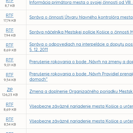
RTF
Informácia primátora mesta o svojej činnosti od VIII
8,7 KB
RTF
Správa o činnosti Útvaru hlavného kontrolóra mesta
17,74 KB
RTF
Správa náčelníka Mestskej polície Košice o činnosti 
7,94 KB
Správa o odpovediach na interpelácie a dopyty posl
RTF
5. 12. 2011
8,69 KB
RTF
Prerušenie rokovania o bode „Návrh na zmeny a dop
9,01 KB
Prerušenie rokovania o bode „Návrh Pravidiel prena
RTF
domoch“
9,54 KB
ZIP
Zmena a doplnenie Organizačného poriadku Mestskej
126,23 KB
RTF
Všeobecne záväzné nariadenie mesta Košice o určení 
8,69 KB
RTF
Všeobecne záväzné nariadenie mesta Košice o určení
8,54 KB