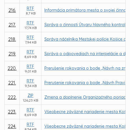
RTF
216.
Informácia primátora mesta o svojej činnosti
8,7 KB
RTF
217.
Správa o činnosti Útvaru hlavného kontroló
17,74 KB
RTF
218.
Správa náčelníka Mestskej polície Košice o č
7,94 KB
RTF
219.
Správa o odpovediach na interpelácie a dopy
8,69 KB
RTF
220.
Prerušenie rokovania o bode „Návrh na zme
9,01 KB
RTF
221.
Prerušenie rokovania o bode „Návrh Pravidi
9,54 KB
ZIP
222.
Zmena a doplnenie Organizačného poriadku M
126,23 KB
RTF
223.
Všeobecne záväzné nariadenie mesta Košice o
8,69 KB
RTF
224.
Všeobecne záväzné nariadenie mesta Košice 
8,54 KB