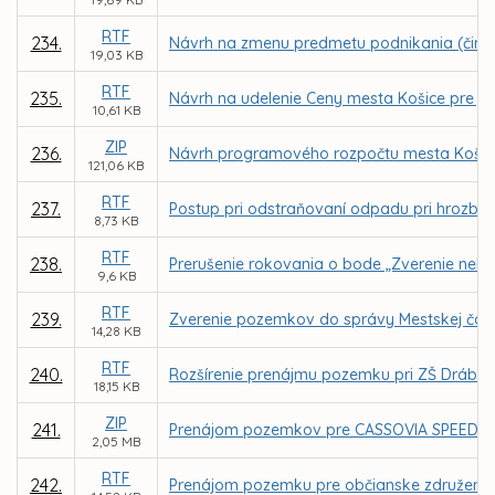
RTF
234.
Návrh na zmenu predmetu podnikania (činnost
19,03 KB
RTF
235.
Návrh na udelenie Ceny mesta Košice pre jedn
10,61 KB
ZIP
236.
Návrh programového rozpočtu mesta Košice
121,06 KB
RTF
237.
Postup pri odstraňovaní odpadu pri hrozbe z
8,73 KB
RTF
238.
Prerušenie rokovania o bode „Zverenie nehnut
9,6 KB
RTF
239.
Zverenie pozemkov do správy Mestskej čast
14,28 KB
RTF
240.
Rozšírenie prenájmu pozemku pri ZŠ Drábo
18,15 KB
ZIP
241.
Prenájom pozemkov pre CASSOVIA SPEED ROLL
2,05 MB
RTF
242.
Prenájom pozemku pre občianske združenie 