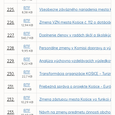
RTF
225.
Všeobecne záväzného nariadenia mesta Koš
8,38 KB
RTF
226.
Zmena VZN mesta Košice č. 112 o dotáciách n
12,94 KB
RTF
227.
Doplnenie členov v radách škôl a školských 
340,7 KB
RTF
228.
Personálne zmeny v Komisii dopravy a výs
9,95 KB
RTF
229.
Analýza výchovno-vzdelávacích výsledkov, úr
9,22 KB
RTF
230.
Transformácia organizácie KOŠICE – Turizmu
22,7 KB
RTF
231.
Priebežná správa o projekte Košice – Európsk
8,11 KB
RTF
232.
Zmena zástupcu mesta Košice vo funkcii čle
10,29 KB
RTF
233.
Návrh na zmeny predmetu činnosti obchod
19,69 KB