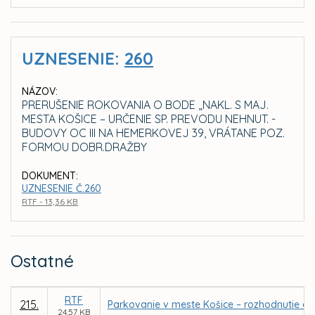
UZNESENIE:
260
NÁZOV:
PRERUŠENIE ROKOVANIA O BODE „NAKL. S MAJ.
MESTA KOŠICE – URČENIE SP. PREVODU NEHNUT. -
BUDOVY OC III NA HEMERKOVEJ 39, VRÁTANE POZ.
FORMOU DOBR.DRAŽBY
DOKUMENT:
UZNESENIE Č.260
RTF - 13,36 KB
Ostatné
RTF
215.
Parkovanie v meste Košice – rozhodnutie o 
24,57 KB