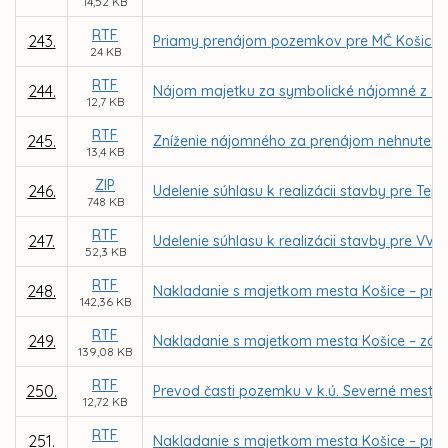
14,52 KB
RTF
243.
Priamy prenájom pozemkov pre MČ Košice – 
24 KB
RTF
244.
Nájom majetku za symbolické nájomné z dôvo
12,7 KB
RTF
245.
Zníženie nájomného za prenájom nehnuteľnost
13,4 KB
ZIP
246.
Udelenie súhlasu k realizácii stavby pre Te
748 KB
RTF
247.
Udelenie súhlasu k realizácii stavby pre VVS
52,3 KB
RTF
248.
Nakladanie s majetkom mesta Košice – pri
142,36 KB
RTF
249.
Nakladanie s majetkom mesta Košice – záme
139,08 KB
RTF
250.
Prevod časti pozemku v k.ú. Severné mesto
12,72 KB
RTF
251.
Nakladanie s majetkom mesta Košice – pria