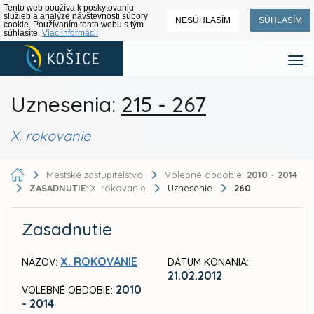
Tento web používa k poskytovaniu
služieb a analýze návštevnosti súbory
NESÚHLASÍM
SÚHLASÍM
cookie. Používaním tohto webu s tým
súhlasíte.
Viac informácií
Uznesenia:
215 - 267
X. rokovanie
Mestské zastupiteľstvo
Volebné obdobie:
2010 - 2014
ZASADNUTIE:
X. rokovanie
Uznesenie
260
Zasadnutie
X. ROKOVANIE
NÁZOV:
DÁTUM KONANIA:
21.02.2012
2010
VOLEBNÉ OBDOBIE:
- 2014