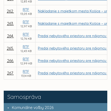
12,85 KB
RTF
262.
Nakladanie s majetkom mesta Košice – urče
13,05 KB
RTF
263.
Nakladanie s majetkom mesta Košice – určen
12,97 KB
RTF
264.
Predaj nebytového priestoru pre nájomcu La
12,76 KB
RTF
265.
Predaj nebytového priestoru pre nájomcu Ing
12,43 KB
RTF
266.
Predaj nebytového priestoru pre nájomcu UNITE
12,99 KB
RTF
267.
Predaj nebytového priestoru pre nájomcu Slo
13,14 KB
Samospráva
Komunálne voľby 2026