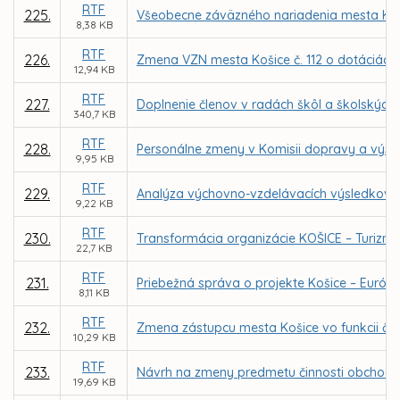
RTF
225.
Všeobecne záväzného nariadenia mesta Koš
8,38 KB
RTF
226.
Zmena VZN mesta Košice č. 112 o dotáciách n
12,94 KB
RTF
227.
Doplnenie členov v radách škôl a školských 
340,7 KB
RTF
228.
Personálne zmeny v Komisii dopravy a výs
9,95 KB
RTF
229.
Analýza výchovno-vzdelávacích výsledkov, úr
9,22 KB
RTF
230.
Transformácia organizácie KOŠICE – Turizmu
22,7 KB
RTF
231.
Priebežná správa o projekte Košice – Európsk
8,11 KB
RTF
232.
Zmena zástupcu mesta Košice vo funkcii čle
10,29 KB
RTF
233.
Návrh na zmeny predmetu činnosti obchod
19,69 KB