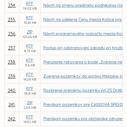
RTF
234.
Návrh na zmenu predmetu podnikania (činnost
19,03 KB
RTF
235.
Návrh na udelenie Ceny mesta Košice pre jedn
10,61 KB
ZIP
236.
Návrh programového rozpočtu mesta Košice
121,06 KB
RTF
237.
Postup pri odstraňovaní odpadu pri hrozbe z
8,73 KB
RTF
238.
Prerušenie rokovania o bode „Zverenie nehnut
9,6 KB
RTF
239.
Zverenie pozemkov do správy Mestskej čast
14,28 KB
RTF
240.
Rozšírenie prenájmu pozemku pri ZŠ Drábo
18,15 KB
ZIP
241.
Prenájom pozemkov pre CASSOVIA SPEED ROLL
2,05 MB
RTF
242.
Prenájom pozemku pre občianske združenie 
14,52 KB