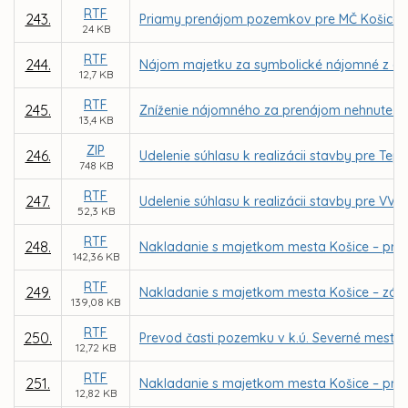
RTF
243.
Priamy prenájom pozemkov pre MČ Košice – 
24 KB
RTF
244.
Nájom majetku za symbolické nájomné z dôvo
12,7 KB
RTF
245.
Zníženie nájomného za prenájom nehnuteľnost
13,4 KB
ZIP
246.
Udelenie súhlasu k realizácii stavby pre Te
748 KB
RTF
247.
Udelenie súhlasu k realizácii stavby pre VVS
52,3 KB
RTF
248.
Nakladanie s majetkom mesta Košice – pri
142,36 KB
RTF
249.
Nakladanie s majetkom mesta Košice – záme
139,08 KB
RTF
250.
Prevod časti pozemku v k.ú. Severné mesto
12,72 KB
RTF
251.
Nakladanie s majetkom mesta Košice – pria
12,82 KB