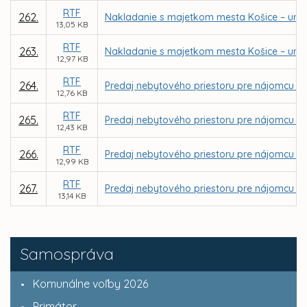
RTF
262.
Nakladanie s majetkom mesta Košice – urče
13,05 KB
RTF
263.
Nakladanie s majetkom mesta Košice – určen
12,97 KB
RTF
264.
Predaj nebytového priestoru pre nájomcu La
12,76 KB
RTF
265.
Predaj nebytového priestoru pre nájomcu Ing
12,43 KB
RTF
266.
Predaj nebytového priestoru pre nájomcu UNITE
12,99 KB
RTF
267.
Predaj nebytového priestoru pre nájomcu Slo
13,14 KB
Samospráva
Komunálne voľby 2026
Primátor