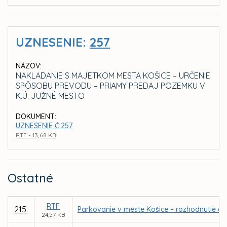
UZNESENIE:
257
NÁZOV:
NAKLADANIE S MAJETKOM MESTA KOŠICE – URČENIE
SPÔSOBU PREVODU – PRIAMY PREDAJ POZEMKU V
K.Ú. JUŽNÉ MESTO
DOKUMENT:
UZNESENIE Č.257
RTF - 13,68 KB
Ostatné
RTF
215.
Parkovanie v meste Košice – rozhodnutie o 
24,57 KB