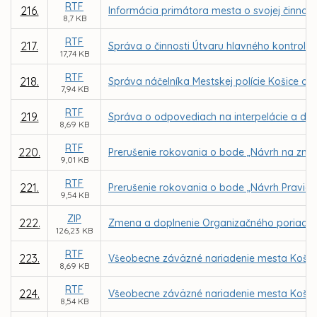
RTF
216.
Informácia primátora mesta o svojej činnosti
8,7 KB
RTF
217.
Správa o činnosti Útvaru hlavného kontroló
17,74 KB
RTF
218.
Správa náčelníka Mestskej polície Košice o č
7,94 KB
RTF
219.
Správa o odpovediach na interpelácie a dopy
8,69 KB
RTF
220.
Prerušenie rokovania o bode „Návrh na zme
9,01 KB
RTF
221.
Prerušenie rokovania o bode „Návrh Pravidi
9,54 KB
ZIP
222.
Zmena a doplnenie Organizačného poriadku M
126,23 KB
RTF
223.
Všeobecne záväzné nariadenie mesta Košice o
8,69 KB
RTF
224.
Všeobecne záväzné nariadenie mesta Košice 
8,54 KB