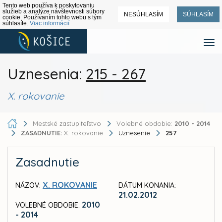
Tento web používa k poskytovaniu
služieb a analýze návštevnosti súbory
NESÚHLASÍM
SÚHLASÍM
cookie. Používaním tohto webu s tým
súhlasíte.
Viac informácií
Uznesenia:
215 - 267
X. rokovanie
Mestské zastupiteľstvo
Volebné obdobie:
2010 - 2014
ZASADNUTIE:
X. rokovanie
Uznesenie
257
Zasadnutie
X. ROKOVANIE
NÁZOV:
DÁTUM KONANIA:
21.02.2012
2010
VOLEBNÉ OBDOBIE:
- 2014