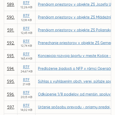
RTF
589.
Prenájom priestorov v objekte ZŠ Jozefa Urb
12,26 KB
RTF
590.
Prenájom priestorov v objekte ZŠ Mládežníck
12,18 KB
RTF
591.
Prenájom priestorov v objekte ZŠ Polianska 
12,43 KB
RTF
592.
Prenechanie priestorov v objekte ZŠ Gemersk
12,74 KB
RTF
593.
Koncepcia rozvoja športu v meste Košice - pr
165,4 KB
RTF
594.
Predloženie žiadosti o NFP v rámci Operačné
24,67 KB
RTF
595.
Súhlas s vyhlásením obch. verej. súťaže spo
21 KB
RTF
596.
Odkúpenie 1/8 podielov od menšin. spoluvlastn
20,13 KB
RTF
597.
Určenie spôsobu prevodu – priamy predaj poz
14,02 KB