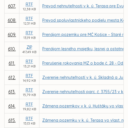
RTF
607.
Prevod nehnuteľnosti v k. ú. Terasa pre Evu 
12,38 KB
RTF
608.
Prevod spoluvlastníckeho podielu mesta Koši
12,51 KB
RTF
609.
Prenájom pozemku pre MČ Košice – Staré me
13,19 KB
ZIP
610.
Prenájom lesného majetku, lesnej a ostatnej
417,49 KB
RTF
611.
Prerušenie rokovania MZ o bode č. 28 - Odň
13,21 KB
RTF
612.
Zverenie nehnuteľností v k. ú. Skladná a Ju
14,92 KB
RTF
613.
Zverenie nehnuteľnosti parc. č. 3755/23 v k. 
15,79 KB
RTF
614.
Zámena pozemkov v k. ú. Huštáky vo vlastní
19,82 KB
RTF
615.
Zámena pozemku v k. ú. Terasa vo vlast. mes
15,13 KB