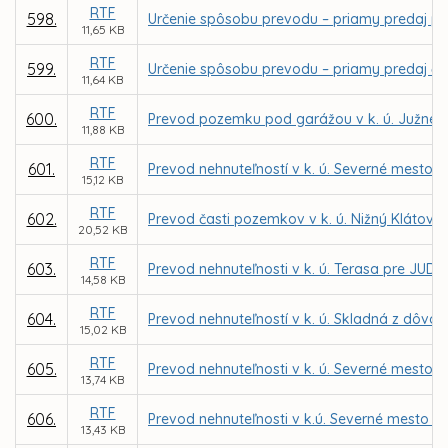
RTF
598.
Určenie spôsobu prevodu – priamy predaj poz
11,65 KB
RTF
599.
Určenie spôsobu prevodu – priamy predaj čast
11,64 KB
RTF
600.
Prevod pozemku pod garážou v k. ú. Južné 
11,88 KB
RTF
601.
Prevod nehnuteľností v k. ú. Severné mesto p
15,12 KB
RTF
602.
Prevod časti pozemkov v k. ú. Nižný Klátov p
20,52 KB
RTF
603.
Prevod nehnuteľnosti v k. ú. Terasa pre JUDr
14,58 KB
RTF
604.
Prevod nehnuteľností v k. ú. Skladná z dôv
15,02 KB
RTF
605.
Prevod nehnuteľnosti v k. ú. Severné mesto 
13,74 KB
RTF
606.
Prevod nehnuteľnosti v k.ú. Severné mesto pr
13,43 KB