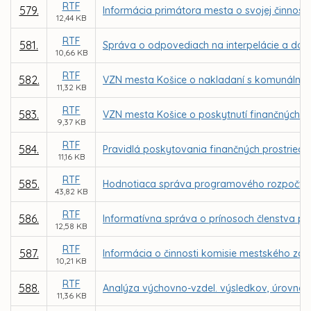
RTF
579.
Informácia primátora mesta o svojej činnost
12,44 KB
RTF
581.
Správa o odpovediach na interpelácie a dopy
10,66 KB
RTF
582.
VZN mesta Košice o nakladaní s komunálnymi
11,32 KB
RTF
583.
VZN mesta Košice o poskytnutí finančných p
9,37 KB
RTF
584.
Pravidlá poskytovania finančných prostried
11,16 KB
RTF
585.
Hodnotiaca správa programového rozpočtu a
43,82 KB
RTF
586.
Informatívna správa o prínosoch členstva p
12,58 KB
RTF
587.
Informácia o činnosti komisie mestského zas
10,21 KB
RTF
588.
Analýza výchovno-vzdel. výsledkov, úrovne ria
11,36 KB