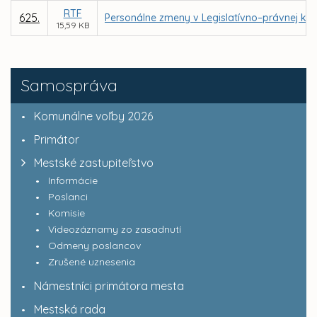
RTF
625.
Personálne zmeny v Legislatívno–právnej kom
15,59 KB
Samospráva
Komunálne voľby 2026
Primátor
Mestské zastupiteľstvo
Informácie
Poslanci
Komisie
Videozáznamy zo zasadnutí
Odmeny poslancov
Zrušené uznesenia
Námestníci primátora mesta
Mestská rada