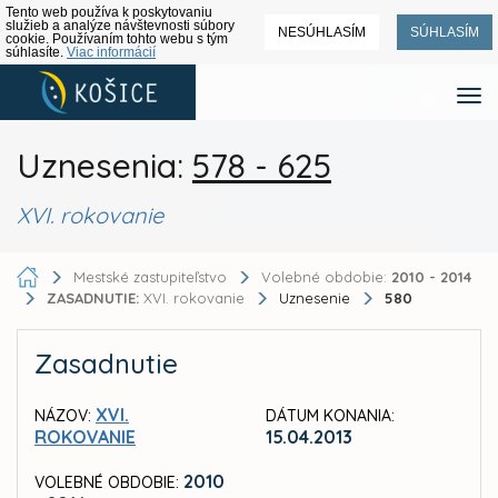
Tento web používa k poskytovaniu
služieb a analýze návštevnosti súbory
NESÚHLASÍM
SÚHLASÍM
cookie. Používaním tohto webu s tým
súhlasíte.
Viac informácií
Uznesenia:
578 - 625
XVI. rokovanie
Mestské zastupiteľstvo
Volebné obdobie:
2010 - 2014
ZASADNUTIE:
XVI. rokovanie
Uznesenie
580
Zasadnutie
XVI.
NÁZOV:
DÁTUM KONANIA:
ROKOVANIE
15.04.2013
2010
VOLEBNÉ OBDOBIE: