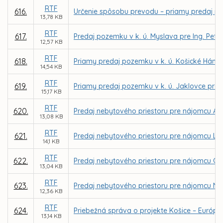
RTF
616.
Určenie spôsobu prevodu – priamy predaj po
13,78 KB
RTF
617.
Predaj pozemku v k. ú. Myslava pre Ing. Petr
12,57 KB
RTF
618.
Priamy predaj pozemku v k. ú. Košické Hámr
14,54 KB
RTF
619.
Priamy predaj pozemku v k. ú. Jaklovce pr
15,17 KB
RTF
620.
Predaj nebytového priestoru pre nájomcu Andre
13,08 KB
RTF
621.
Predaj nebytového priestoru pre nájomcu LARA
14,1 KB
RTF
622.
Predaj nebytového priestoru pre nájomcu GOLD
13,04 KB
RTF
623.
Predaj nebytového priestoru pre nájomcu NATAL
12,36 KB
RTF
624.
Priebežná správa o projekte Košice – Európsk
13,14 KB