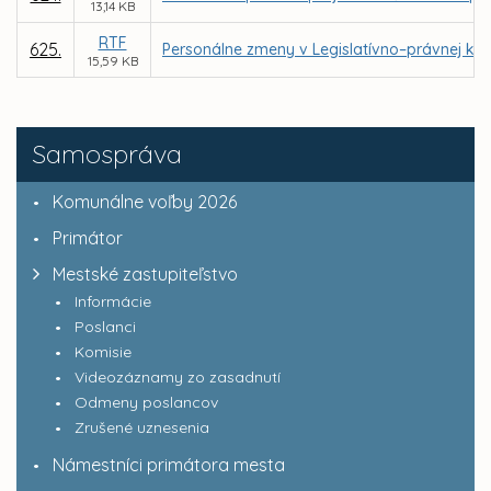
13,14 KB
RTF
625.
Personálne zmeny v Legislatívno–právnej kom
15,59 KB
Samospráva
Komunálne voľby 2026
Primátor
Mestské zastupiteľstvo
Informácie
Poslanci
Komisie
Videozáznamy zo zasadnutí
Odmeny poslancov
Zrušené uznesenia
Námestníci primátora mesta