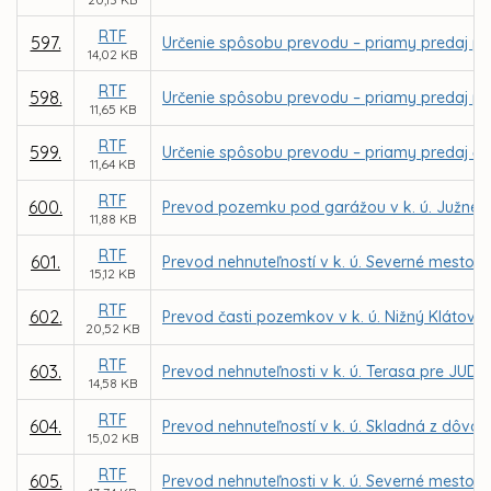
RTF
597.
Určenie spôsobu prevodu – priamy predaj poz
14,02 KB
RTF
598.
Určenie spôsobu prevodu – priamy predaj poz
11,65 KB
RTF
599.
Určenie spôsobu prevodu – priamy predaj čast
11,64 KB
RTF
600.
Prevod pozemku pod garážou v k. ú. Južné 
11,88 KB
RTF
601.
Prevod nehnuteľností v k. ú. Severné mesto p
15,12 KB
RTF
602.
Prevod časti pozemkov v k. ú. Nižný Klátov p
20,52 KB
RTF
603.
Prevod nehnuteľnosti v k. ú. Terasa pre JUDr
14,58 KB
RTF
604.
Prevod nehnuteľností v k. ú. Skladná z dôv
15,02 KB
RTF
605.
Prevod nehnuteľnosti v k. ú. Severné mesto 