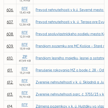
13,74 KB
RTF
606.
Prevod nehnuteľnosti v k.ú. Severné mesto pr
13,43 KB
RTF
607.
Prevod nehnuteľnosti v k. ú. Terasa pre Evu 
12,38 KB
RTF
608.
Prevod spoluvlastníckeho podielu mesta Koši
12,51 KB
RTF
609.
Prenájom pozemku pre MČ Košice – Staré me
13,19 KB
ZIP
610.
Prenájom lesného majetku, lesnej a ostatnej
417,49 KB
RTF
611.
Prerušenie rokovania MZ o bode č. 28 - Odň
13,21 KB
RTF
612.
Zverenie nehnuteľností v k. ú. Skladná a Ju
14,92 KB
RTF
613.
Zverenie nehnuteľnosti parc. č. 3755/23 v k. 
15,79 KB
RTF
614.
Zámena pozemkov v k. ú. Huštáky vo vlastní