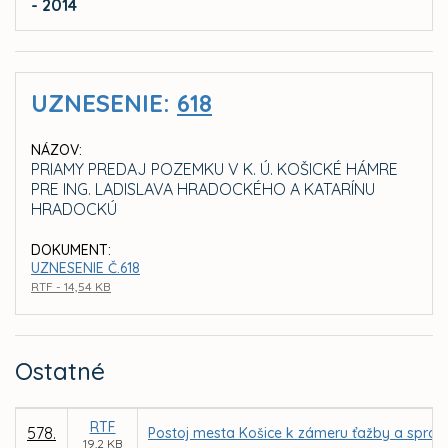
- 2014
UZNESENIE:
618
NÁZOV:
PRIAMY PREDAJ POZEMKU V K. Ú. KOŠICKÉ HÁMRE
PRE ING. LADISLAVA HRADOCKÉHO A KATARÍNU
HRADOCKÚ
DOKUMENT:
UZNESENIE Č.618
RTF - 14,54 KB
Ostatné
RTF
578.
Postoj mesta Košice k zámeru ťažby a spraco
19,2 KB