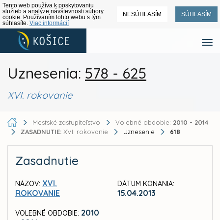
Tento web používa k poskytovaniu
služieb a analýze návštevnosti súbory
NESÚHLASÍM
SÚHLASÍM
cookie. Používaním tohto webu s tým
súhlasíte.
Viac informácií
Uznesenia:
578 - 625
XVI. rokovanie
Mestské zastupiteľstvo
Volebné obdobie:
2010 - 2014
ZASADNUTIE:
XVI. rokovanie
Uznesenie
618
Zasadnutie
XVI.
NÁZOV:
DÁTUM KONANIA:
ROKOVANIE
15.04.2013
2010
VOLEBNÉ OBDOBIE: