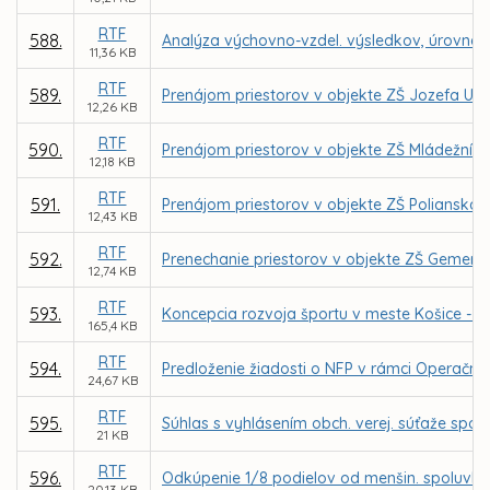
RTF
588.
Analýza výchovno-vzdel. výsledkov, úrovne ria
11,36 KB
RTF
589.
Prenájom priestorov v objekte ZŠ Jozefa Urb
12,26 KB
RTF
590.
Prenájom priestorov v objekte ZŠ Mládežníck
12,18 KB
RTF
591.
Prenájom priestorov v objekte ZŠ Polianska 
12,43 KB
RTF
592.
Prenechanie priestorov v objekte ZŠ Gemersk
12,74 KB
RTF
593.
Koncepcia rozvoja športu v meste Košice - pr
165,4 KB
RTF
594.
Predloženie žiadosti o NFP v rámci Operačné
24,67 KB
RTF
595.
Súhlas s vyhlásením obch. verej. súťaže spo
21 KB
RTF
596.
Odkúpenie 1/8 podielov od menšin. spoluvlastn
20,13 KB