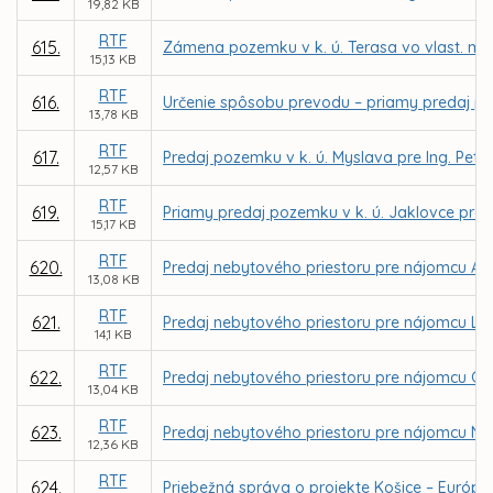
19,82 KB
RTF
615.
Zámena pozemku v k. ú. Terasa vo vlast. mes
15,13 KB
RTF
616.
Určenie spôsobu prevodu – priamy predaj po
13,78 KB
RTF
617.
Predaj pozemku v k. ú. Myslava pre Ing. Petr
12,57 KB
RTF
619.
Priamy predaj pozemku v k. ú. Jaklovce pr
15,17 KB
RTF
620.
Predaj nebytového priestoru pre nájomcu Andre
13,08 KB
RTF
621.
Predaj nebytového priestoru pre nájomcu LARA
14,1 KB
RTF
622.
Predaj nebytového priestoru pre nájomcu GOLD
13,04 KB
RTF
623.
Predaj nebytového priestoru pre nájomcu NATAL
12,36 KB
RTF
624.
Priebežná správa o projekte Košice – Európsk