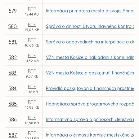
RTF
579.
Informácia primátora mesta o svojej činnost
12,44 KB
RTF
580.
Správa o činnosti Útvaru hlavného kontrolór
19,08 KB
RTF
581.
Správa o odpovediach na interpelácie a dopy
10,66 KB
RTF
582.
VZN mesta Košice o nakladaní s komunálnymi
11,32 KB
RTF
583.
VZN mesta Košice o poskytnutí finančných p
9,37 KB
RTF
584.
Pravidlá poskytovania finančných prostried
11,16 KB
RTF
585.
Hodnotiaca správa programového rozpočtu a
43,82 KB
RTF
586.
Informatívna správa o prínosoch členstva p
12,58 KB
RTF
587.
Informácia o činnosti komisie mestského zas
10,21 KB