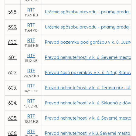
RTF
598.
Určenie spôsobu prevodu – priamy predaj poz
11,65 KB
RTF
599.
Určenie spôsobu prevodu – priamy predaj čast
11,64 KB
RTF
600.
Prevod pozemku pod garážou v k. ú. Južné 
11,88 KB
RTF
601.
Prevod nehnuteľností v k. ú. Severné mesto p
15,12 KB
RTF
602.
Prevod časti pozemkov v k. ú. Nižný Klátov p
20,52 KB
RTF
603.
Prevod nehnuteľnosti v k. ú. Terasa pre JUDr
14,58 KB
RTF
604.
Prevod nehnuteľností v k. ú. Skladná z dôv
15,02 KB
RTF
605.
Prevod nehnuteľnosti v k. ú. Severné mesto 
13,74 KB
RTF
606.
Prevod nehnuteľnosti v k.ú. Severné mesto pr