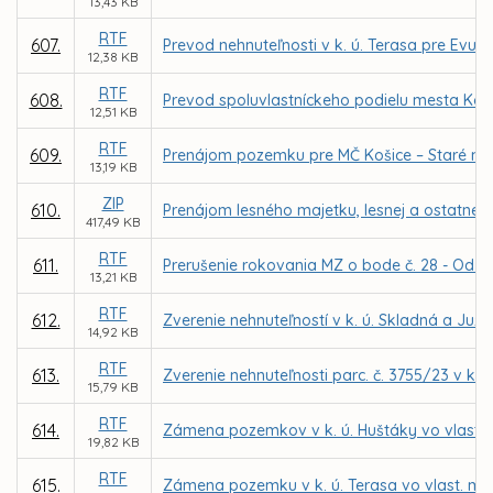
13,43 KB
RTF
607.
Prevod nehnuteľnosti v k. ú. Terasa pre Evu 
12,38 KB
RTF
608.
Prevod spoluvlastníckeho podielu mesta Koši
12,51 KB
RTF
609.
Prenájom pozemku pre MČ Košice – Staré me
13,19 KB
ZIP
610.
Prenájom lesného majetku, lesnej a ostatnej
417,49 KB
RTF
611.
Prerušenie rokovania MZ o bode č. 28 - Odň
13,21 KB
RTF
612.
Zverenie nehnuteľností v k. ú. Skladná a Ju
14,92 KB
RTF
613.
Zverenie nehnuteľnosti parc. č. 3755/23 v k. 
15,79 KB
RTF
614.
Zámena pozemkov v k. ú. Huštáky vo vlastní
19,82 KB
RTF
615.
Zámena pozemku v k. ú. Terasa vo vlast. mes