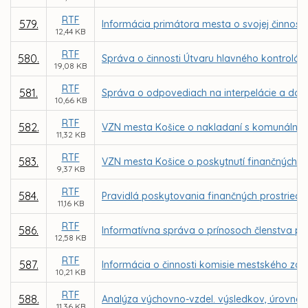
RTF
579.
Informácia primátora mesta o svojej činnost
12,44 KB
RTF
580.
Správa o činnosti Útvaru hlavného kontrolór
19,08 KB
RTF
581.
Správa o odpovediach na interpelácie a dopy
10,66 KB
RTF
582.
VZN mesta Košice o nakladaní s komunálnymi
11,32 KB
RTF
583.
VZN mesta Košice o poskytnutí finančných p
9,37 KB
RTF
584.
Pravidlá poskytovania finančných prostried
11,16 KB
RTF
586.
Informatívna správa o prínosoch členstva p
12,58 KB
RTF
587.
Informácia o činnosti komisie mestského zas
10,21 KB
RTF
588.
Analýza výchovno-vzdel. výsledkov, úrovne ria
11,36 KB