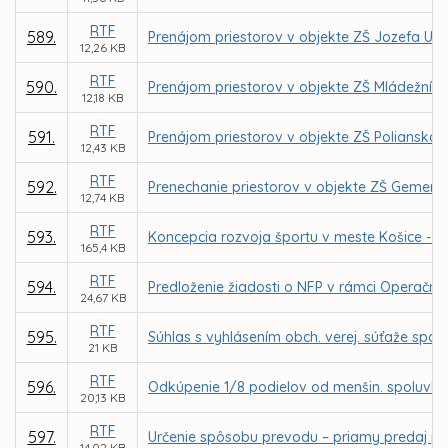
RTF
589.
Prenájom priestorov v objekte ZŠ Jozefa Urb
12,26 KB
RTF
590.
Prenájom priestorov v objekte ZŠ Mládežníck
12,18 KB
RTF
591.
Prenájom priestorov v objekte ZŠ Polianska 
12,43 KB
RTF
592.
Prenechanie priestorov v objekte ZŠ Gemersk
12,74 KB
RTF
593.
Koncepcia rozvoja športu v meste Košice - pr
165,4 KB
RTF
594.
Predloženie žiadosti o NFP v rámci Operačné
24,67 KB
RTF
595.
Súhlas s vyhlásením obch. verej. súťaže spo
21 KB
RTF
596.
Odkúpenie 1/8 podielov od menšin. spoluvlastn
20,13 KB
RTF
597.
Určenie spôsobu prevodu – priamy predaj poz
14,02 KB