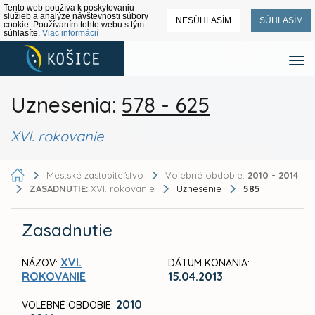
Tento web používa k poskytovaniu
služieb a analýze návštevnosti súbory
NESÚHLASÍM
SÚHLASÍM
cookie. Používaním tohto webu s tým
súhlasíte.
Viac informácií
Uznesenia:
578 - 625
XVI. rokovanie
Mestské zastupiteľstvo
Volebné obdobie:
2010 - 2014
ZASADNUTIE:
XVI. rokovanie
Uznesenie
585
Zasadnutie
XVI.
NÁZOV:
DÁTUM KONANIA:
ROKOVANIE
15.04.2013
2010
VOLEBNÉ OBDOBIE: