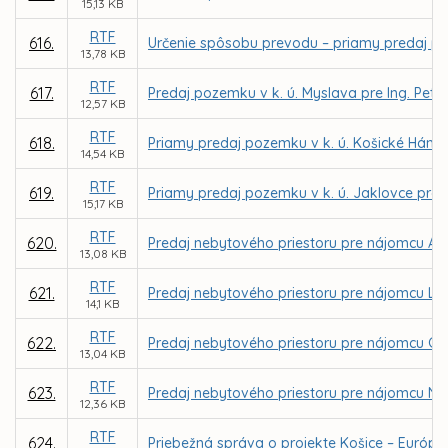
15,13 KB
RTF
616.
Určenie spôsobu prevodu – priamy predaj po
13,78 KB
RTF
617.
Predaj pozemku v k. ú. Myslava pre Ing. Petr
12,57 KB
RTF
618.
Priamy predaj pozemku v k. ú. Košické Hámr
14,54 KB
RTF
619.
Priamy predaj pozemku v k. ú. Jaklovce pr
15,17 KB
RTF
620.
Predaj nebytového priestoru pre nájomcu Andre
13,08 KB
RTF
621.
Predaj nebytového priestoru pre nájomcu LARA
14,1 KB
RTF
622.
Predaj nebytového priestoru pre nájomcu GOLD
13,04 KB
RTF
623.
Predaj nebytového priestoru pre nájomcu NATAL
12,36 KB
RTF
624.
Priebežná správa o projekte Košice – Európsk