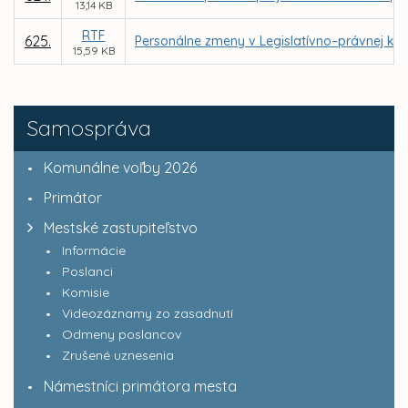
13,14 KB
RTF
625.
Personálne zmeny v Legislatívno–právnej kom
15,59 KB
Samospráva
Komunálne voľby 2026
Primátor
Mestské zastupiteľstvo
Informácie
Poslanci
Komisie
Videozáznamy zo zasadnutí
Odmeny poslancov
Zrušené uznesenia
Námestníci primátora mesta