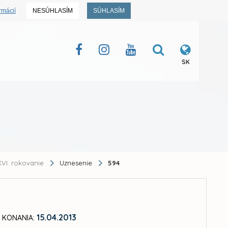
rmácií
NESÚHLASÍM
SÚHLASÍM
SK
VI. rokovanie
Uznesenie
594
15.04.2013
 KONANIA: