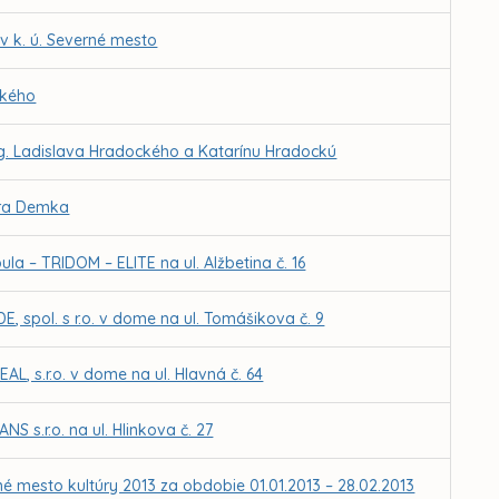
 k. ú. Severné mesto
ckého
ng. Ladislava Hradockého a Katarínu Hradockú
íra Demka
la – TRIDOM – ELITE na ul. Alžbetina č. 16
 spol. s r.o. v dome na ul. Tomášikova č. 9
, s.r.o. v dome na ul. Hlavná č. 64
 s.r.o. na ul. Hlinkova č. 27
é mesto kultúry 2013 za obdobie 01.01.2013 – 28.02.2013