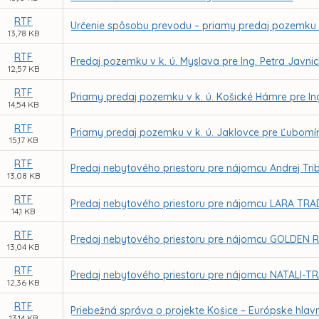
RTF
Určenie spôsobu prevodu – priamy predaj pozemku v
13,78 KB
RTF
Predaj pozemku v k. ú. Myslava pre Ing. Petra Javni
12,57 KB
RTF
Priamy predaj pozemku v k. ú. Košické Hámre pre I
14,54 KB
RTF
Priamy predaj pozemku v k. ú. Jaklovce pre Ľubom
15,17 KB
RTF
Predaj nebytového priestoru pre nájomcu Andrej Tribu
13,08 KB
RTF
Predaj nebytového priestoru pre nájomcu LARA TRADE,
14,1 KB
RTF
Predaj nebytového priestoru pre nájomcu GOLDEN REAL
13,04 KB
RTF
Predaj nebytového priestoru pre nájomcu NATALI-TRANS
12,36 KB
RTF
Priebežná správa o projekte Košice – Európske hlavn
13,14 KB