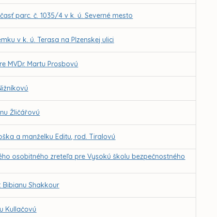
sť parc. č. 1035/4 v k. ú. Severné mesto
ku v k. ú. Terasa na Plzenskej ulici
re MVDr. Martu Prosbovú
Nižníkovú
inu Žličářovú
oška a manželku Editu, rod. Tiralovú
ného osobitného zreteľa pre Vysokú školu bezpečnostného
. Bibianu Shakkour
iu Kullačovú