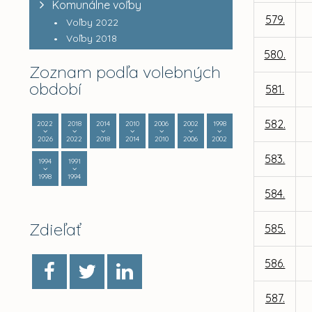
Komunálne voľby
579.
Voľby 2022
Voľby 2018
580.
Zoznam podľa volebných
období
581.
582.
2022
2018
2014
2010
2006
2002
1998
2026
2022
2018
2014
2010
2006
2002
583.
1994
1991
1998
1994
584.
Zdieľať
585.
586.
587.