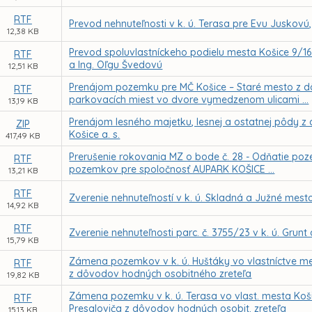
RTF
Prevod nehnuteľnosti v k. ú. Terasa pre Evu Juskovú
12,38 KB
Prevod spoluvlastníckeho podielu mesta Košice 9/16 
RTF
a Ing. Oľgu Švedovú
12,51 KB
Prenájom pozemku pre MČ Košice – Staré mesto z 
RTF
parkovacích miest vo dvore vymedzenom ulicami ...
13,19 KB
Prenájom lesného majetku, lesnej a ostatnej pôdy z
ZIP
Košice a. s.
417,49 KB
Prerušenie rokovania MZ o bode č. 28 - Odňatie po
RTF
pozemkov pre spoločnosť AUPARK KOŠICE ...
13,21 KB
RTF
Zverenie nehnuteľností v k. ú. Skladná a Južné mes
14,92 KB
RTF
Zverenie nehnuteľnosti parc. č. 3755/23 v k. ú. Grun
15,79 KB
Zámena pozemkov v k. ú. Huštáky vo vlastníctve me
RTF
z dôvodov hodných osobitného zreteľa
19,82 KB
Zámena pozemku v k. ú. Terasa vo vlast. mesta Košic
RTF
Presaloviča z dôvodov hodných osobit. zreteľa
15,13 KB