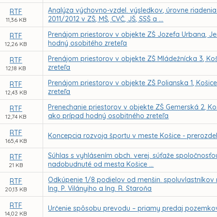
Analýza výchovno-vzdel. výsledkov, úrovne riadenia 
RTF
2011/2012 v ZŠ, MŠ, CVČ, JŠ, SSŠ a ...
11,36 KB
Prenájom priestorov v objekte ZŠ Jozefa Urbana, Je
RTF
hodný osobitého zreteľa
12,26 KB
Prenájom priestorov v objekte ZŠ Mládežnícka 3, Ko
RTF
zreteľa
12,18 KB
Prenájom priestorov v objekte ZŠ Polianska 1, Koši
RTF
zreteľa
12,43 KB
Prenechanie priestorov v objekte ZŠ Gemerská 2, Koš
RTF
ako prípad hodný osobitného zreteľa
12,74 KB
RTF
Koncepcia rozvoja športu v meste Košice - prerozdel
165,4 KB
Súhlas s vyhlásením obch. verej. súťaže spoločnosť
RTF
nadobudnuté od mesta Košice ...
21 KB
Odkúpenie 1/8 podielov od menšin. spoluvlastníkov n
RTF
Ing. P. Vilányiho a Ing. R. Staroňa
20,13 KB
RTF
Určenie spôsobu prevodu – priamy predaj pozemkov p
14,02 KB