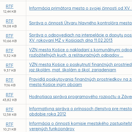
RTF
Informácia primátora mesta o svojej činnosti od XV
12,44 KB
RTF
Správa o činnosti Útvaru hlavného kontrolóra mesta
19,08 KB
Správa o odpovediach na interpelácie a dopyty pos
RTF
XV. rokovaní MZ v Košiciach dňa 11.02.2013
10,66 KB
VZN mesta Košice o nakladaní s komunálnymi odpa
RTF
rozložiteľných kuch. a reštauračných odpadov ...
11,32 KB
VZN mesta Košice o poskytnutí finančných prostri
RTF
jaz.školám, mat. školám a škol. zariadeniam
9,37 KB
Pravidlá poskytovania finančných prostriedkov na 
RTF
mesta Košice iným obciam
11,16 KB
RTF
Hodnotiaca správa programového rozpočtu a Závere
43,82 KB
Informatívna správa o prínosoch členstva pre mest
RTF
obdobie roka 2012
12,58 KB
Informácia o činnosti komisie mestského zastupiteľs
RTF
verejných funkcionárov
10,21 KB