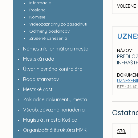
Informácie
VOLEBNÉ 
Poslanci
Komisie
Videozáznamy zo zasadnutí
Odmeny poslancov
UZNE
Zrušené uznesenia
Námestníci primátora mesta
NÁZOV:
PREDLOŽ
Mestská rada
INFRAŠT
Útvar hlavného kontrolóra
DOKUMEN
Rada starostov
UZNESENI
RTF - 24,67
Mestské časti
Základné dokumenty mesta
Všeob. záväzné nariadenia
Ostatn
Magistrát mesta Košice
Organizačná štruktúra MMK
578.