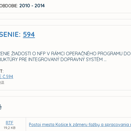
2010 - 2014
OBDOBIE:
SENIE:
594
ENIE ŽIADOSTI O NFP V RÁMCI OPERAČNÉHO PROGRAMU DO
RUKTÚRY PRE INTEGROVANÝ DOPRAVNÝ SYSTÉM ...
T:
E Č.594
 KB
é
RTF
Postoj mesta Košice k zámeru ťažby a spracovania 
19,2 KB