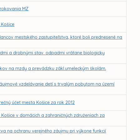
. rokovania MZ
 Košice
lancov mestského zastupiteľstva, ktoré boli prednesené na
dmi a drobnými stav. odpadmi vrátane biologicky
edkov na mzdy a prevádzku zákl.umeleckým školám,
záujmové vzdelávanie detí s trvalým pobytom na území
čný účet mesta Košice za rok 2012
o Košice v domácich a zahraničných združeniach za
tva na ochranu verejného záujmu pri výkone funkcií