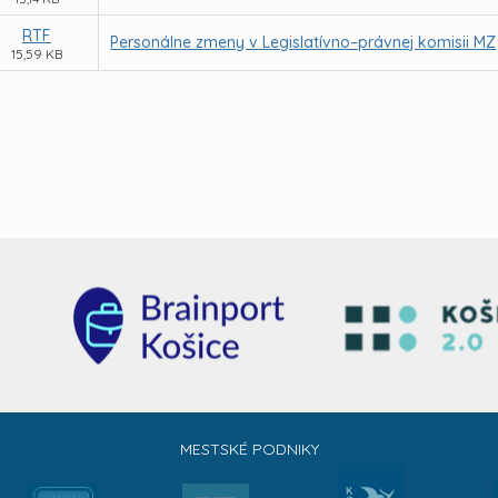
RTF
Personálne zmeny v Legislatívno–právnej komisii MZ
15,59 KB
MESTSKÉ PODNIKY