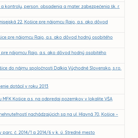
a kontroly, person. obsadenia a mater. zabezpečenia šk. r.
nisejská 22, Košice pre nájomcu Rajo, a.s. ako dôvod
šice pre nájomcu Rajo, a.s. ako dôvod hodný osobitého
ce pre nájomcu Rajo, a.s. ako dôvod hodný osobitého
ice do nájmu spoločnosti Dalkia Východné Slovensko, s.r.o.
enie dotácií v roku 2013
ou MFK Košice a.s. na odpredaj pozemkov v lokalite VŠA
ehnuteľností nachádzajúcich sa na ul. Hlavná 70, Košice –
arc. č. 2014/1 a 2014/6 v k. ú. Stredné mesto