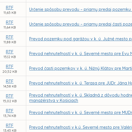
RTF
Určenie spôsobu prevodu – priamy predaj pozemku ča
11,65 KB
RTF
Určenie spôsobu prevodu – priamy predaj časti pozem
11,64 KB
RTF
Prevod pozemku pod garážou v k. ú. Južné mesto p
11,88 KB
RTF
Prevod nehnuteľností v k. ú. Severné mesto pre Evu 
15,12 KB
RTF
Prevod časti pozemkov v k. ú. Nižný Klátov pre Mart
20,52 KB
RTF
Prevod nehnuteľnosti v k. ú. Terasa pre JUDr. Jána H
14,58 KB
Prevod nehnuteľností v k. ú. Skladná z dôvodu hod
RTF
manažérstva v Košiciach
15,02 KB
RTF
Prevod nehnuteľnosti v k. ú. Severné mesto pre MUDr
13,74 KB
RTF
Prevod nehnuteľnosti v k.ú. Severné mesto pre Valér
13,43 KB