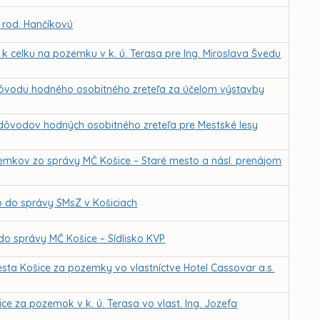
, rod. Hančíkovú
k celku na pozemku v k. ú. Terasa pre Ing. Miroslava Švedu
dôvodu hodného osobitného zreteľa za účelom výstavby
 dôvodov hodných osobitného zreteľa pre Mestské lesy
zemkov zo správy MČ Košice – Staré mesto a násl. prenájom
to do správy SMsZ v Košiciach
t do správy MČ Košice – Sídlisko KVP
sta Košice za pozemky vo vlastníctve Hotel Cassovar a.s.
e za pozemok v k. ú. Terasa vo vlast. Ing. Jozefa