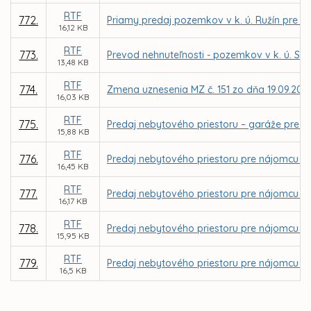
RTF
772.
Priamy predaj pozemkov v k. ú. Ružín pre spo
16,12 KB
RTF
773.
Prevod nehnuteľnosti - pozemkov v k. ú. Str
13,48 KB
RTF
774.
Zmena uznesenia MZ č. 151 zo dňa 19.09.2011
16,03 KB
RTF
775.
Predaj nebytového priestoru – garáže pre ná
15,88 KB
RTF
776.
Predaj nebytového priestoru pre nájomcu SMIP
16,45 KB
RTF
777.
Predaj nebytového priestoru pre nájomcu DETE
16,17 KB
RTF
778.
Predaj nebytového priestoru pre nájomcu In
15,95 KB
RTF
779.
Predaj nebytového priestoru pre nájomcu S
16,5 KB