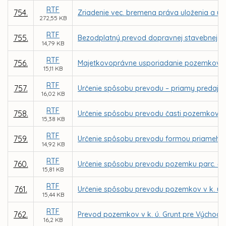
RTF
754.
Zriadenie vec. bremena práva uloženia a úd
272,55 KB
RTF
755.
Bezodplatný prevod dopravnej stavebnej čast
14,79 KB
RTF
756.
Majetkovoprávne usporiadanie pozemkov dot
15,11 KB
RTF
757.
Určenie spôsobu prevodu – priamy predaj p
16,02 KB
RTF
758.
Určenie spôsobu prevodu časti pozemkov v
15,38 KB
RTF
759.
Určenie spôsobu prevodu formou priameho 
14,92 KB
RTF
760.
Určenie spôsobu prevodu pozemku parc. č. 
15,81 KB
RTF
761.
Určenie spôsobu prevodu pozemkov v k. ú. T
15,44 KB
RTF
762.
Prevod pozemkov v k. ú. Grunt pre Východo
16,2 KB