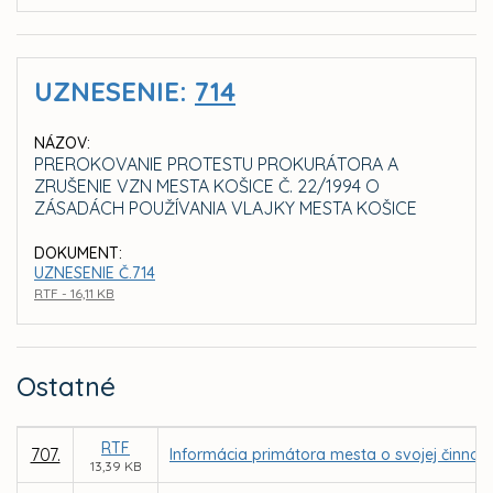
UZNESENIE:
714
NÁZOV:
PREROKOVANIE PROTESTU PROKURÁTORA A
ZRUŠENIE VZN MESTA KOŠICE Č. 22/1994 O
ZÁSADÁCH POUŽÍVANIA VLAJKY MESTA KOŠICE
DOKUMENT:
UZNESENIE Č.714
RTF - 16,11 KB
Ostatné
RTF
707.
Informácia primátora mesta o svojej činnost
13,39 KB