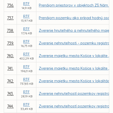
RTF
736.
Prenájom priestorov v objektoch ZŠ Nám. L
14,9 KB
RTF
737.
Prenájom pozemku ako prípad hodný osobité
13,97 KB
RTF
738.
Zverenie hnuteľného a nehnuteľného majetk
17,76 KB
RTF
739.
Zverenie nehnuteľnosti – pozemku registra K
16,75 KB
RTF
740.
Zverenie majetku mesta Košice v lokalite „
402,29 KB
RTF
741.
Zverenie majetku mesta Košice v lokalite „
196,11 KB
RTF
742.
Zverenie majetku mesta Košice v lokalitá
737,83 KB
RTF
743.
Zverenie nehnuteľností pozemkov registra K
28,19 KB
RTF
744.
Zverenie nehnuteľností pozemkov registra KN-C 
33,49 KB