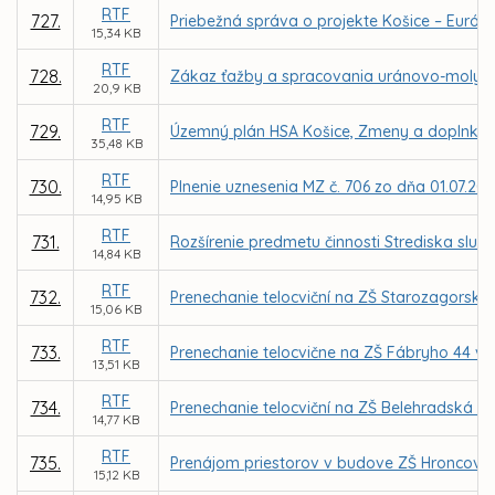
RTF
727.
Priebežná správa o projekte Košice – Európs
15,34 KB
RTF
728.
Zákaz ťažby a spracovania uránovo-molybd
20,9 KB
RTF
729.
Územný plán HSA Košice, Zmeny a doplnky 
35,48 KB
RTF
730.
Plnenie uznesenia MZ č. 706 zo dňa 01.07.201
14,95 KB
RTF
731.
Rozšírenie predmetu činnosti Strediska služi
14,84 KB
RTF
732.
Prenechanie telocviční na ZŠ Starozagorsk
15,06 KB
RTF
733.
Prenechanie telocvične na ZŠ Fábryho 44 v 
13,51 KB
RTF
734.
Prenechanie telocviční na ZŠ Belehradská 2
14,77 KB
RTF
735.
Prenájom priestorov v budove ZŠ Hroncova 
15,12 KB