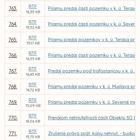
RTF
763.
Priamy predaj časti pozemku v k. ú. Terasa 
16,35 KB
RTF
764.
Priamy predaj časti pozemku v k. ú. Severné
15,52 KB
RTF
765.
Priamy predaj pozemkov v k. ú. Terasa pre 
19,17 KB
RTF
766.
Priamy predaj časti pozemku v k. ú. Terasa
16,35 KB
RTF
767.
Predaj pozemku pod trafostanicou v k. ú. St
16,43 KB
RTF
768.
Priamy predaj pozemku v k. ú. Myslava pre Do
14,72 KB
RTF
769.
Priamy predaj pozemku v k. ú. Severné mes
15,09 KB
RTF
770.
Prenájom nehnuteľnosti časti Objektu SO 02
18,06 KB
RTF
771.
Zrušenie práva spät. kúpy nehnut. - budovy 
15,75 KB