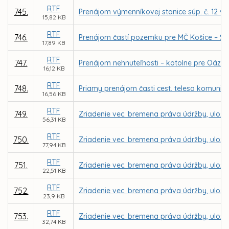
RTF
745.
Prenájom výmenníkovej stanice súp. č. 12 v a
15,82 KB
RTF
746.
Prenájom častí pozemku pre MČ Košice – Sev
17,89 KB
RTF
747.
Prenájom nehnuteľnosti – kotolne pre Oáza -
16,12 KB
RTF
748.
Priamy prenájom časti cest. telesa komuniká
16,56 KB
RTF
749.
Zriadenie vec. bremena práva údržby, uloženia
56,31 KB
RTF
750.
Zriadenie vec. bremena práva údržby, uloženi
77,94 KB
RTF
751.
Zriadenie vec. bremena práva údržby, uloženi
22,51 KB
RTF
752.
Zriadenie vec. bremena práva údržby, uloženi
23,9 KB
RTF
753.
Zriadenie vec. bremena práva údržby, uloženi
32,74 KB