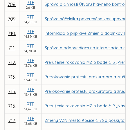
RTF
708.
Správa o činnosti Útvaru hlavného kontroló
26 KB
RTF
709.
Správa náčelníka povereného zastupovaním M
14,79 KB
RTF
710.
Informácia o príprave Zmien a doplnkov Úz
14,89 KB
RTF
711.
Správa o odpovediach na interpelácie a dopy
14,98 KB
RTF
712.
Prerušenie rokovania MZ o bode č. 5 „Prero
13,76 KB
RTF
713.
Prerokovanie protestu prokurátora a zrušen
16,47 KB
RTF
715.
Prerokovanie protestu prokurátora a zrušen
15,43 KB
RTF
716.
Prerušenie rokovania MZ o bode č. 9 „Návr
14,42 KB
RTF
717.
Zmeny VZN mesta Košice č. 76 o poskytovan
13,68 KB