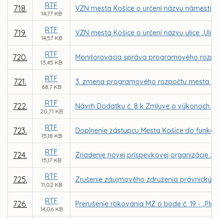
RTF
718.
VZN mesta Košice o určení názvu námestia „
14,77 KB
RTF
719.
VZN mesta Košice o určení názvu ulice „Uli
14,57 KB
RTF
720.
Monitorovacia správa programového rozpoč
13,45 KB
RTF
721.
3. zmena programového rozpočtu mesta Koš
68,7 KB
RTF
722.
Návrh Dodatku č. 8 k Zmluve o výkonoch vo
20,71 KB
RTF
723.
Doplnenie zástupcu Mesta Košice do funkci
15,18 KB
RTF
724.
Zriadenie novej príspevkovej organizácie z
15,17 KB
RTF
725.
Zrušenie záujmového združenia právnických 
11,02 KB
RTF
726.
Prerušenie rokovania MZ o bode č. 19 - „Plne
14,06 KB