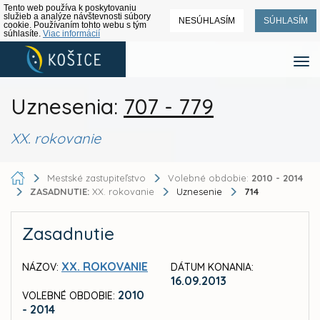
Tento web používa k poskytovaniu
služieb a analýze návštevnosti súbory
NESÚHLASÍM
SÚHLASÍM
cookie. Používaním tohto webu s tým
súhlasíte.
Viac informácií
Uznesenia:
707 - 779
XX. rokovanie
Mestské zastupiteľstvo
Volebné obdobie:
2010 - 2014
ZASADNUTIE:
XX. rokovanie
Uznesenie
714
Zasadnutie
XX. ROKOVANIE
NÁZOV:
DÁTUM KONANIA:
16.09.2013
2010
VOLEBNÉ OBDOBIE:
- 2014