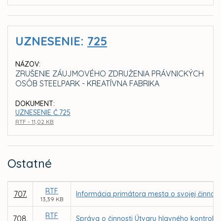
UZNESENIE:
725
NÁZOV:
ZRUŠENIE ZÁUJMOVÉHO ZDRUŽENIA PRÁVNICKÝCH
OSÔB STEELPARK - KREATÍVNA FABRIKA
DOKUMENT:
UZNESENIE Č.725
RTF - 11,02 KB
Ostatné
RTF
707.
Informácia primátora mesta o svojej činnost
13,39 KB
RTF
708.
Správa o činnosti Útvaru hlavného kontroló