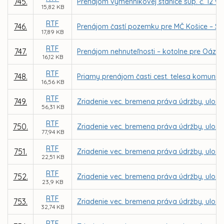
745.
Prenájom výmenníkovej stanice súp. č. 12 v a
15,82 KB
RTF
746.
Prenájom častí pozemku pre MČ Košice – Sev
17,89 KB
RTF
747.
Prenájom nehnuteľnosti – kotolne pre Oáza -
16,12 KB
RTF
748.
Priamy prenájom časti cest. telesa komuniká
16,56 KB
RTF
749.
Zriadenie vec. bremena práva údržby, uloženia
56,31 KB
RTF
750.
Zriadenie vec. bremena práva údržby, uloženi
77,94 KB
RTF
751.
Zriadenie vec. bremena práva údržby, uloženi
22,51 KB
RTF
752.
Zriadenie vec. bremena práva údržby, uloženi
23,9 KB
RTF
753.
Zriadenie vec. bremena práva údržby, uloženi
32,74 KB
RTF