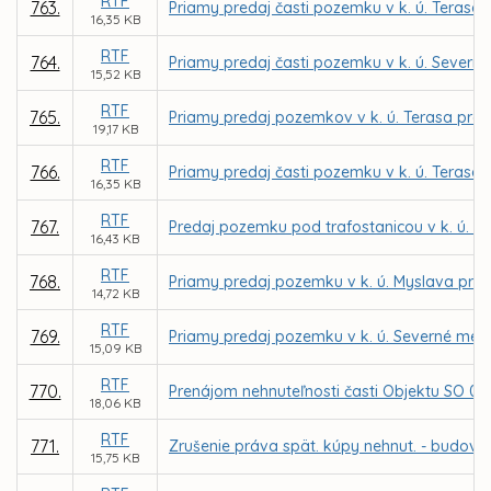
RTF
763.
Priamy predaj časti pozemku v k. ú. Terasa 
16,35 KB
RTF
764.
Priamy predaj časti pozemku v k. ú. Severné
15,52 KB
RTF
765.
Priamy predaj pozemkov v k. ú. Terasa pre 
19,17 KB
RTF
766.
Priamy predaj časti pozemku v k. ú. Terasa
16,35 KB
RTF
767.
Predaj pozemku pod trafostanicou v k. ú. St
16,43 KB
RTF
768.
Priamy predaj pozemku v k. ú. Myslava pre Do
14,72 KB
RTF
769.
Priamy predaj pozemku v k. ú. Severné mes
15,09 KB
RTF
770.
Prenájom nehnuteľnosti časti Objektu SO 02
18,06 KB
RTF
771.
Zrušenie práva spät. kúpy nehnut. - budovy 
15,75 KB