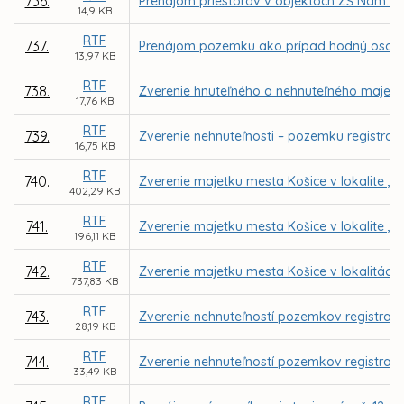
736.
Prenájom priestorov v objektoch ZŠ Nám. L
14,9 KB
RTF
737.
Prenájom pozemku ako prípad hodný osobité
13,97 KB
RTF
738.
Zverenie hnuteľného a nehnuteľného majetk
17,76 KB
RTF
739.
Zverenie nehnuteľnosti – pozemku registra K
16,75 KB
RTF
740.
Zverenie majetku mesta Košice v lokalite „
402,29 KB
RTF
741.
Zverenie majetku mesta Košice v lokalite „
196,11 KB
RTF
742.
Zverenie majetku mesta Košice v lokalitá
737,83 KB
RTF
743.
Zverenie nehnuteľností pozemkov registra K
28,19 KB
RTF
744.
Zverenie nehnuteľností pozemkov registra KN-C 
33,49 KB
RTF