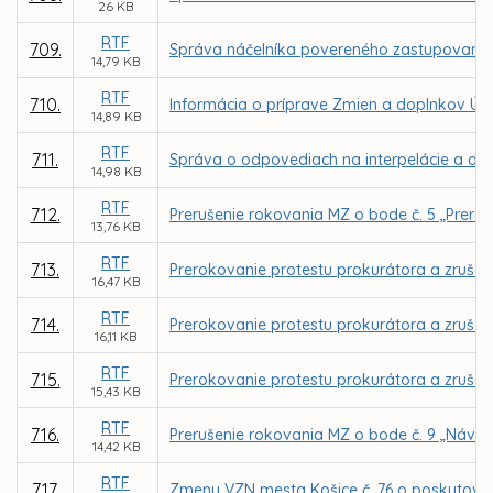
26 KB
RTF
709.
Správa náčelníka povereného zastupovaním M
14,79 KB
RTF
710.
Informácia o príprave Zmien a doplnkov Úz
14,89 KB
RTF
711.
Správa o odpovediach na interpelácie a dopy
14,98 KB
RTF
712.
Prerušenie rokovania MZ o bode č. 5 „Prero
13,76 KB
RTF
713.
Prerokovanie protestu prokurátora a zrušen
16,47 KB
RTF
714.
Prerokovanie protestu prokurátora a zrušen
16,11 KB
RTF
715.
Prerokovanie protestu prokurátora a zrušen
15,43 KB
RTF
716.
Prerušenie rokovania MZ o bode č. 9 „Návr
14,42 KB
RTF
717.
Zmeny VZN mesta Košice č. 76 o poskytovan