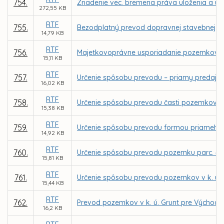
754.
Zriadenie vec. bremena práva uloženia a úd
272,55 KB
RTF
755.
Bezodplatný prevod dopravnej stavebnej čast
14,79 KB
RTF
756.
Majetkovoprávne usporiadanie pozemkov dot
15,11 KB
RTF
757.
Určenie spôsobu prevodu – priamy predaj p
16,02 KB
RTF
758.
Určenie spôsobu prevodu časti pozemkov v
15,38 KB
RTF
759.
Určenie spôsobu prevodu formou priameho 
14,92 KB
RTF
760.
Určenie spôsobu prevodu pozemku parc. č. 
15,81 KB
RTF
761.
Určenie spôsobu prevodu pozemkov v k. ú. T
15,44 KB
RTF
762.
Prevod pozemkov v k. ú. Grunt pre Východo
16,2 KB