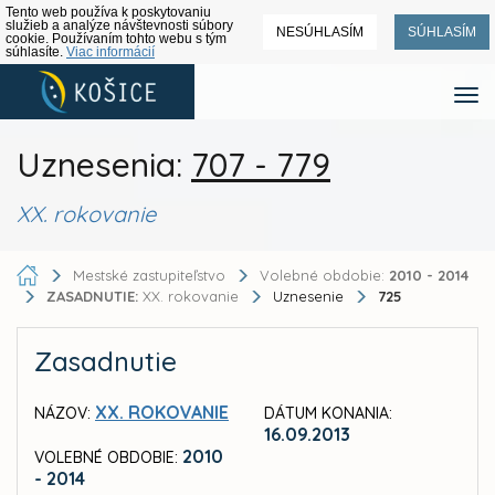
Tento web používa k poskytovaniu
služieb a analýze návštevnosti súbory
NESÚHLASÍM
SÚHLASÍM
cookie. Používaním tohto webu s tým
súhlasíte.
Viac informácií
Uznesenia:
707 - 779
XX. rokovanie
Mestské zastupiteľstvo
Volebné obdobie:
2010 - 2014
ZASADNUTIE:
XX. rokovanie
Uznesenie
725
Zasadnutie
XX. ROKOVANIE
NÁZOV:
DÁTUM KONANIA:
16.09.2013
2010
VOLEBNÉ OBDOBIE:
- 2014