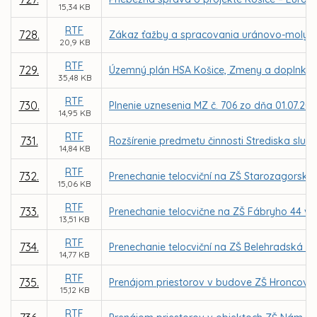
15,34 KB
RTF
728.
Zákaz ťažby a spracovania uránovo-molybd
20,9 KB
RTF
729.
Územný plán HSA Košice, Zmeny a doplnky 
35,48 KB
RTF
730.
Plnenie uznesenia MZ č. 706 zo dňa 01.07.201
14,95 KB
RTF
731.
Rozšírenie predmetu činnosti Strediska služi
14,84 KB
RTF
732.
Prenechanie telocviční na ZŠ Starozagorsk
15,06 KB
RTF
733.
Prenechanie telocvične na ZŠ Fábryho 44 v 
13,51 KB
RTF
734.
Prenechanie telocviční na ZŠ Belehradská 2
14,77 KB
RTF
735.
Prenájom priestorov v budove ZŠ Hroncova 
15,12 KB
RTF