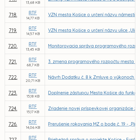
13,68 KB
RTF
718.
VZN mesta Košice o určení názvu námestia „
14,77 KB
RTF
719.
VZN mesta Košice o určení názvu ulice „Uli
14,57 KB
RTF
720.
Monitorovacia správa programového rozpoč
13,45 KB
RTF
721.
3. zmena programového rozpočtu mesta Koš
68,7 KB
RTF
722.
Návrh Dodatku č. 8 k Zmluve o výkonoch vo
20,71 KB
RTF
723.
Doplnenie zástupcu Mesta Košice do funkci
15,18 KB
RTF
724.
Zriadenie novej príspevkovej organizácie z
15,17 KB
RTF
726.
Prerušenie rokovania MZ o bode č. 19 - „Plne
14,06 KB
RTF
727.
Priebežná správa o projekte Košice – Európs