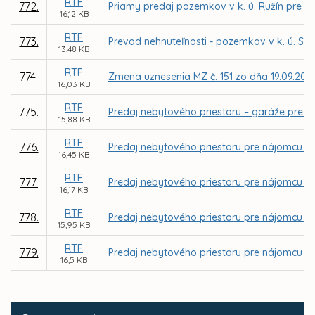
RTF
772.
Priamy predaj pozemkov v k. ú. Ružín pre spo
16,12 KB
RTF
773.
Prevod nehnuteľnosti - pozemkov v k. ú. Str
13,48 KB
RTF
774.
Zmena uznesenia MZ č. 151 zo dňa 19.09.2011
16,03 KB
RTF
775.
Predaj nebytového priestoru – garáže pre ná
15,88 KB
RTF
776.
Predaj nebytového priestoru pre nájomcu SMIP
16,45 KB
RTF
777.
Predaj nebytového priestoru pre nájomcu DETE
16,17 KB
RTF
778.
Predaj nebytového priestoru pre nájomcu In
15,95 KB
RTF
779.
Predaj nebytového priestoru pre nájomcu S
16,5 KB