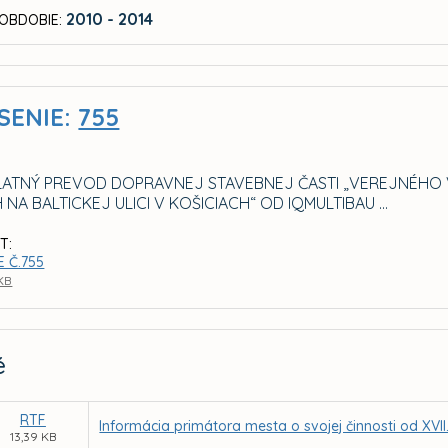
2010 - 2014
OBDOBIE:
SENIE:
755
ATNÝ PREVOD DOPRAVNEJ STAVEBNEJ ČASTI „VEREJNÉHO 
A BALTICKEJ ULICI V KOŠICIACH“ OD IQMULTIBAU ...
T:
 Č.755
 KB
é
RTF
Informácia primátora mesta o svojej činnosti od XVI
13,39 KB