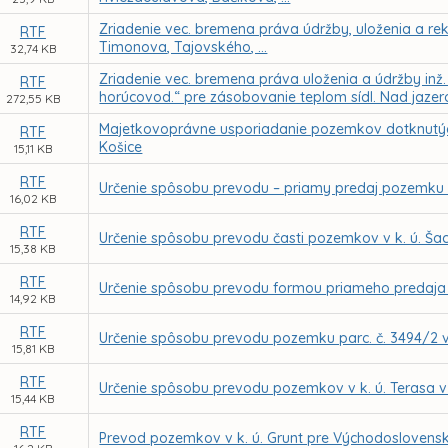
Zriadenie vec. bremena práva údržby, uloženia a reko
RTF
Timonova, Tajovského, ...
32,74 KB
Zriadenie vec. bremena práva uloženia a údržby inž
RTF
horúcovod.“ pre zásobovanie teplom sídl. Nad jaze
272,55 KB
Majetkovoprávne usporiadanie pozemkov dotknutých 
RTF
Košice
15,11 KB
RTF
Určenie spôsobu prevodu – priamy predaj pozemku v
16,02 KB
RTF
Určenie spôsobu prevodu časti pozemkov v k. ú. Š
15,38 KB
RTF
Určenie spôsobu prevodu formou priameho predaja 
14,92 KB
RTF
Určenie spôsobu prevodu pozemku parc. č. 3494/2 v
15,81 KB
RTF
Určenie spôsobu prevodu pozemkov v k. ú. Terasa v
15,44 KB
RTF
Prevod pozemkov v k. ú. Grunt pre Východoslovensk