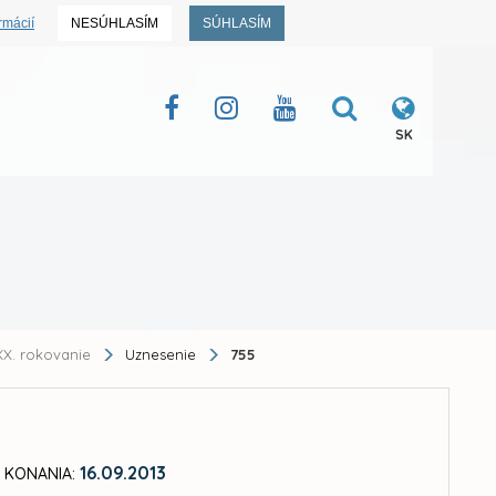
rmácií
NESÚHLASÍM
SÚHLASÍM
SK
X. rokovanie
Uznesenie
755
16.09.2013
 KONANIA: