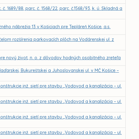
. 1689/88, parc. č. 1568/22, parc. č.1568/93, k. ú. Skladná a
žného nábrežia 13 v Košiciach pre Tepláreň Košice, a.s.
elom rozšírenia parkovacích plôch na Vodárenskej ul. z
re nový život, n. o. z dôvodov hodných osobitného zreteľa
aďarskej, Bukureštskej a Juhoslovanskej ul. v MČ Košice –
nštrukcie inž. sietí pre stavbu „Vodovod a kanalizácia – ul.
nštrukcie inž. sietí pre stavbu „Vodovod a kanalizácia – ul.
nštrukcie inž. sietí pre stavbu „Vodovod a kanalizácia – ul.
nštrukcie inž. sietí pre stavbu „Vodovod a kanalizácia – ul.