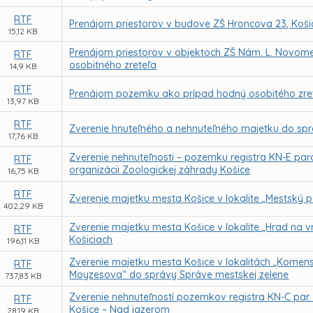
RTF
Prenájom priestorov v budove ZŠ Hroncova 23, Koši
15,12 KB
Prenájom priestorov v objektoch ZŠ Nám. L. Novome
RTF
osobitného zreteľa
14,9 KB
RTF
Prenájom pozemku ako prípad hodný osobitého zrete
13,97 KB
RTF
Zverenie hnuteľného a nehnuteľného majetku do sp
17,76 KB
Zverenie nehnuteľnosti – pozemku registra KN-E parc
RTF
organizácii Zoologickej záhrady Košice
16,75 KB
RTF
Zverenie majetku mesta Košice v lokalite „Mestský 
402,29 KB
Zverenie majetku mesta Košice v lokalite „Hrad na 
RTF
Košiciach
196,11 KB
Zverenie majetku mesta Košice v lokalitách „Kome
RTF
Moyzesova“ do správy Správe mestskej zelene
737,83 KB
Zverenie nehnuteľností pozemkov registra KN-C par. 
RTF
Košice – Nad jazerom
28,19 KB