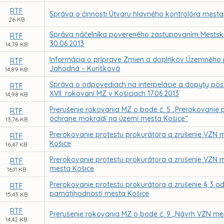
RTF
Správa o činnosti Útvaru hlavného kontrolóra mesta
26 KB
Správa náčelníka povereného zastupovaním Mestskej 
RTF
30.06.2013
14,79 KB
Informácia o príprave Zmien a doplnkov Územného p
RTF
Jahodná – Kurišková
14,89 KB
Správa o odpovediach na interpelácie a dopyty pos
RTF
XVII. rokovaní MZ v Košiciach 17.06.2013
14,98 KB
Prerušenie rokovania MZ o bode č. 5 „Prerokovanie 
RTF
ochrane mokradí na území mesta Košice“
13,76 KB
Prerokovanie protestu prokurátora a zrušenie VZN 
RTF
Košice
16,47 KB
Prerokovanie protestu prokurátora a zrušenie VZN m
RTF
mesta Košice
16,11 KB
Prerokovanie protestu prokurátora a zrušenie § 3 od
RTF
pamätihodností mesta Košice
15,43 KB
RTF
Prerušenie rokovania MZ o bode č. 9 „Návrh VZN m
14,42 KB