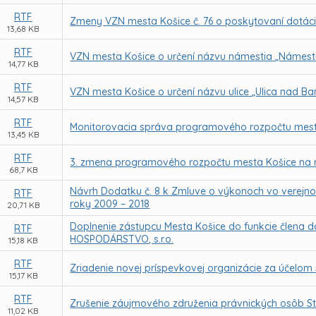
RTF
Zmeny VZN mesta Košice č. 76 o poskytovaní dotáci
13,68 KB
RTF
VZN mesta Košice o určení názvu námestia „Námesti
14,77 KB
RTF
VZN mesta Košice o určení názvu ulice „Ulica nad B
14,57 KB
RTF
Monitorovacia správa programového rozpočtu mesta
13,45 KB
RTF
3. zmena programového rozpočtu mesta Košice na 
68,7 KB
Návrh Dodatku č. 8 k Zmluve o výkonoch vo verejn
RTF
roky 2009 – 2018
20,71 KB
Doplnenie zástupcu Mesta Košice do funkcie člena 
RTF
HOSPODÁRSTVO, s.r.o.
15,18 KB
RTF
Zriadenie novej príspevkovej organizácie za účelom
15,17 KB
RTF
Zrušenie záujmového združenia právnických osôb Ste
11,02 KB