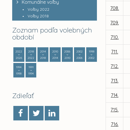
Komunálne voľby
708.
Voľby 2022
Voľby 2018
709.
Zoznam podľa volebných
období
710.
711.
2022
2018
2014
2010
2006
2002
1998
2026
2022
2018
2014
2010
2006
2002
712.
1994
1991
1998
1994
713.
Zdieľať
714.
715.
716.