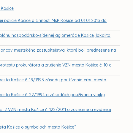
 Košice
polície Košice o činnosti MsP Košice od 01.01.2013 do
lánu hospodársko-sídelnej aglomerácie Košice, lokalita
lancov mestského zastupiteľstva, ktoré boli prednesené na
protestu prokurátora a zrušenie VZN mesta Košice č. 10 o
mesta Košice č. 18/1993 zásady používania erbu mesta
esta Košice č. 22/1994 o zásadách používania vlajky
s. 2 VZN mesta Košice č. 122/2011 o zozname a evidencii
esta Košice o symboloch mesta Košice“