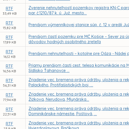
Zverenie nehnuteľností pozemkov registra KN-C parc. č
RTF
par. č.1210/87 k. ú. Juž. mesto...
33,49 KB
RTF
Prenájom výmenníkovej stanice súp. č. 12 v areáli Ju
15,82 KB
Prenájom častí pozemku pre MČ Košice – Sever za úč
RTF
dôvodov hodných osobitného zreteľa
17,89 KB
RTF
Prenájom nehnuteľnosti – kotolne pre Oáza - Nádej p
16,12 KB
Priamy prenájom časti cest. telesa komunikácie na M
RTF
Sídlisko Ťahanovce ...
16,56 KB
Zriadenie vec. bremena práva údržby, uloženia a reko
RTF
Palackého, Protifašistických boj. ...
56,31 KB
Zriadenie vec. bremena práva údržby, uloženia a reko
RTF
Žižkova, Nerudova, Mlynárska...
77,94 KB
Zriadenie vec. bremena práva údržby, uloženia a reko
RTF
Dominikánske námestie, Poštová, ...
22,51 KB
Zriadenie vec. bremena práva údržby, uloženia a reko
RTF
Hviezdoslavova, Bačíkova, ...
23,9 KB