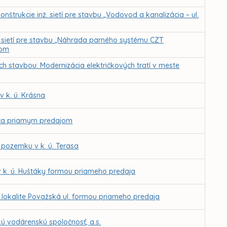
nštrukcie inž. sietí pre stavbu „Vodovod a kanalizácia – ul.
. sietí pre stavbu „Náhrada parného systému CZT
rom
stavbou: Modernizácia električkových tratí v meste
 k. ú. Krásna
aca priamym predajom
pozemku v k. ú. Terasa
 k. ú. Huštáky formou priameho predaja
 lokalite Považská ul. formou priameho predaja
ú vodárenskú spoločnosť, a.s.