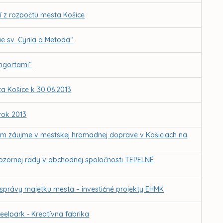
í z rozpočtu mesta Košice
e sv. Cyrila a Metoda“
angortami“
 Košice k 30.06.2013
rok 2013
om záujme v mestskej hromadnej doprave v Košiciach na
dozornej rady v obchodnej spoločnosti TEPELNÉ
 správy majetku mesta – investičné projekty EHMK
elpark - Kreatívna fabrika