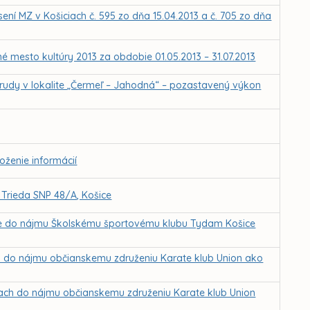
sení MZ v Košiciach č. 595 zo dňa 15.04.2013 a č. 705 zo dňa
é mesto kultúry 2013 za obdobie 01.05.2013 – 31.07.2013
udy v lokalite „Čermeľ – Jahodná“ – pozastavený výkon
oženie informácií
, Trieda SNP 48/A, Košice
ice do nájmu Školskému športovému klubu Tydam Košice
ch do nájmu občianskemu združeniu Karate klub Union ako
ciach do nájmu občianskemu združeniu Karate klub Union