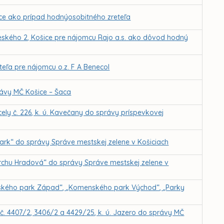
ce ako prípad hodnýosobitného zreteľa
ského 2, Košice pre nájomcu Rajo a.s. ako dôvod hodný
ľa pre nájomcu o.z. F A Benecol
rávy MČ Košice – Šaca
ely č. 226, k. ú. Kavečany do správy príspevkovej
park“ do správy Správe mestskej zelene v Košiciach
vrchu Hradová“ do správy Správe mestskej zelene v
nského park Západ“, „Komenského park Východ“, „Parky
č. 4407/2, 3406/2 a 4429/25, k. ú. Jazero do správy MČ