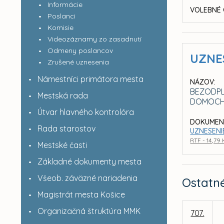
Informácie
VOLEBNÉ 
Poslanci
Komisie
Videozáznamy zo zasadnutí
Odmeny poslancov
UZNE
Zrušené uznesenia
Námestníci primátora mesta
NÁZOV:
BEZODPL
Mestská rada
DOMOCH N
Útvar hlavného kontrolóra
DOKUMEN
Rada starostov
UZNESENIE
RTF - 14,79
Mestské časti
Základné dokumenty mesta
Všeob. záväzné nariadenia
Ostatn
Magistrát mesta Košice
Organizačná štruktúra MMK
707.