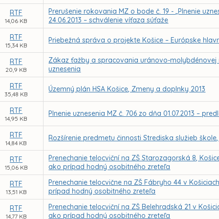
Prerušenie rokovania MZ o bode č. 19 - „Plnenie uzne
RTF
24.06.2013 – schválenie víťaza súťaže
14,06 KB
RTF
Priebežná správa o projekte Košice – Európske hlavn
15,34 KB
Zákaz ťažby a spracovania uránovo-molybdénovej r
RTF
uznesenia
20,9 KB
RTF
Územný plán HSA Košice, Zmeny a doplnky 2013
35,48 KB
RTF
Plnenie uznesenia MZ č. 706 zo dňa 01.07.2013 – predl
14,95 KB
RTF
Rozšírenie predmetu činnosti Strediska služieb škole
14,84 KB
Prenechanie telocviční na ZŠ Starozagorská 8, Koš
RTF
ako prípad hodný osobitného zreteľa
15,06 KB
Prenechanie telocvične na ZŠ Fábryho 44 v Košicia
RTF
prípad hodný osobitného zreteľa
13,51 KB
Prenechanie telocviční na ZŠ Belehradská 21 v Koši
RTF
ako prípad hodný osobitného zreteľa
14,77 KB