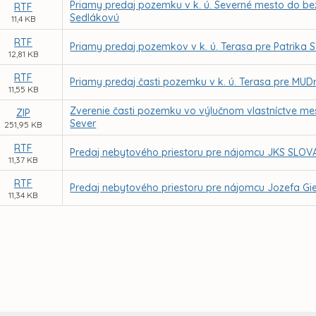
Priamy predaj pozemku v k. ú. Severné mesto do be
RTF
Sedlákovú
11,4 KB
RTF
Priamy predaj pozemkov v k. ú. Terasa pre Patrika 
12,81 KB
RTF
Priamy predaj časti pozemku v k. ú. Terasa pre MUD
11,55 KB
Zverenie časti pozemku vo výlučnom vlastníctve mes
ZIP
Sever
251,95 KB
RTF
Predaj nebytového priestoru pre nájomcu JKS SLOVAKI
11,37 KB
RTF
Predaj nebytového priestoru pre nájomcu Jozefa Gier
11,34 KB