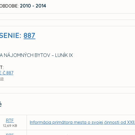
2010 - 2014
OBDOBIE:
SENIE:
887
A NÁJOMNÝCH BYTOV – LUNÍK IX
T:
 Č.887
 KB
é
RTF
Informácia primátora mesta o svojej činnosti od XXI
12,69 KB