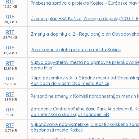
RTF
Priebežná správa o projekte Košice – Európske hlavné
12,25 KB
RTF
Územný plán HSA Košice, Zmeny a doplnky 2013 č. 8
28,9 KB
RTF
Zmeny a doplnky č. 2 - Regulačný plán Obvodového c
28,74 KB
RTF
Prerokovanie platu primátora mesta Košice
12,31 KB
Výzva obyvateľov mesta na opätovné prerokovanie p
RTF
domu Mier“
12,81 KB
Kúpa pozemkov v k. ú. Stredné mesto od Slovenskej r
RTF
Košiciach do vlastníctva mesta Košice
13,69 KB
RTF
Personálne zmeny v Komisii národnostných menšín 
11,89 KB
Zaradenie Centra voľného času Park Angelinum 8, Ko
RTF
do siete škôl a školských zariadení SR
11 KB
Vykonávanie podnikateľskej činnosti školského zari
RTF
pôsobnosti mesta Košice
10,71 KB