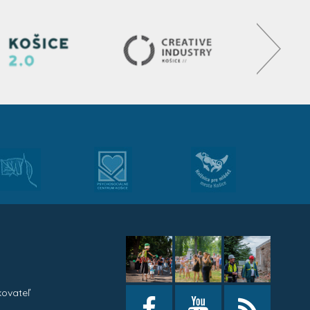
kovateľ
h