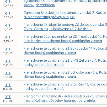
Vyradenie ZŠ Juhoslovanská 2, Košice s jej súčasťam
RTF
školských zariadení
10,67 KB
Zaradenie Školskej jedálne Juhoslovanská 2, Košice 
RTF
ako samostatný právny subjekt
10,77 KB
Prenechanie šk. objektu budovy ZŠ Juhoslovanská 2,
RTF
ZŠ sv. Gorazda, Juhoslovanská 2, Košice ...
11,41 KB
Prenechanie časti pozemku na ZŠ Trebišovská 10, 
RTF
únia Košice ako dôvod hodný osobitného zreteľa
13,23 KB
Prenechanie telocvične na ZŠ Bukovecká 17, Košice
RTF
dôvod hodný osobitného zreteľa
11,41 KB
Prenechanie telocvične na ZŠ a MŠ Želiarska 4, K
RTF
hodný osobitného zreteľa
11,41 KB
Prenechanie telocvične na ZŠ Juhoslovanská 2, Ko
RTF
dôvod hodný osobitného zreteľa
11,39 KB
Prenechanie telocvične na ZŠ Staničná 13, Košice 
RTF
hodný osobitného zreteľa
11,32 KB
Prenájom nehnuteľnosti - ďalšej časti objektu Bravo
RTF
mesta Košice z dôvodov hodných os. zreteľa
13,71 KB