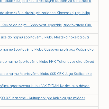
i – školskou jedálňou a školským klubom zo siete škôl a
do siete škôl a školských zariadení Slovenskej republiky
 Košice do nájmu Gréckokat. eparchie, zriaďovateľa Cirk.
Košice do nájmu športovému klubu Mestská hokejbalová
 do nájmu športovému klubu Cassovia profi box Košice ako
ošice do nájmu športovému klubu MFK Ťahanovce ako dôvod
šice do nájmu športovému klubu ŠŠK CBK Jugo Košice ako
do nájmu športovému klubu ŠŠK TYDAM Košice ako dôvod
 (SO 02) Kasárne - Kulturpark pre Knižnicu pre mládež