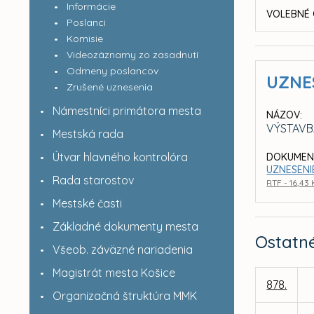
Informácie
VOLEBNÉ 
Poslanci
Komisie
Videozáznamy zo zasadnutí
Odmeny poslancov
UZNE
Zrušené uznesenia
Námestníci primátora mesta
NÁZOV:
VÝSTAVB
Mestská rada
Útvar hlavného kontrolóra
DOKUMEN
UZNESENIE
Rada starostov
RTF - 16,43
Mestské časti
Základné dokumenty mesta
Ostatn
Všeob. záväzné nariadenia
Magistrát mesta Košice
878.
Organizačná štruktúra MMK