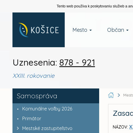
Tento web používa k poskytovaniu služieb a an
Mesto
Občan
Uznesenia:
878 - 921
XXIII. rokovanie
Samospráva
Mests
Komunálne voľby 2026
Zasad
Primátor
X
NÁZOV:
Mestské zastupiteľstvo