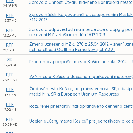
RTF
Správa o činnosti Útvaru hlavného kontrolóra mesta
24,46 KB
Správa náčelníka povereného zastupovaním Mestskej 
RTF
31.12.2013
12,37 KB
Správa o odpovediach na interpelácie a dopyty posla
RTF
rokovaní MZ v Košiciach dňa 16.12.2013
13,25 KB
Zmena uznesenia MZ č. 270 z 23.04.2012 v znení uzne
RTF
nehnuteľností OC III. na Hemerkovej ul. č.39...
12,63 KB
ZIP
Programový rozpočet mesta Košice na roky 2014 – 
132,48 KB
RTF
VZN mesta Košice o dočasnom parkovaní motorový
23,58 KB
Žiadosť mesta Košice, aby minister hosp. SR odstúp
RTF
medzi Min. SR a European Uranium Resources
11,37 KB
RTF
Rozšírenie priestorov nízkoprahového denného centr
17,02 KB
RTF
Udelenie „Ceny mesta Košice“ pre jednotlivcov a kole
20,59 KB