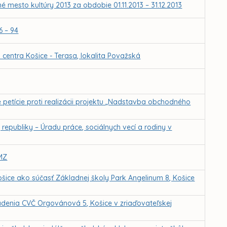
 mesto kultúry 2013 za obdobie 01.11.2013 – 31.12.2013
6 – 94
entra Košice - Terasa, lokalita Považská
etície proti realizácii projektu „Nadstavba obchodného
epubliky – Úradu práce, sociálnych vecí a rodiny v
MZ
šice ako súčasť Základnej školy Park Angelinum 8, Košice
adenia CVČ Orgovánová 5, Košice v zriaďovateľskej