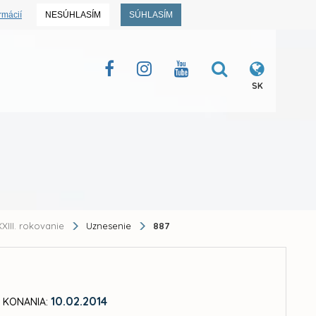
rmácií
NESÚHLASÍM
SÚHLASÍM
SK
XIII. rokovanie
Uznesenie
887
10.02.2014
 KONANIA: