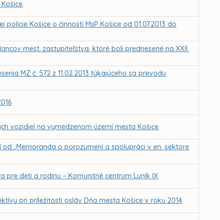
 Košice
polície Košice o činnosti MsP Košice od 01.07.2013 do
ncov mest. zastupiteľstva, ktoré boli prednesené na XXII.
senia MZ č. 572 z 11.02.2013 týkajúceho sa prevodu
2016
ch vozidiel na vymedzenom území mesta Košice
il od „Memoranda o porozumení a spolupráci v en. sektore
a pre deti a rodinu – Komunitné centrum Luník IX
ktívy pri príležitosti osláv Dňa mesta Košice v roku 2014