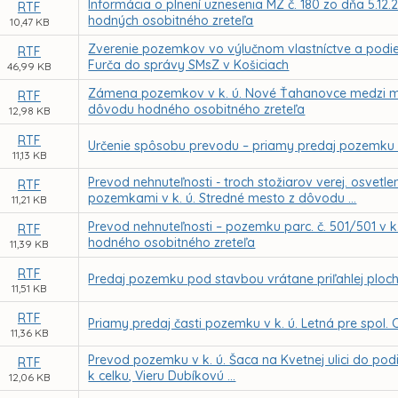
Informácia o plnení uznesenia MZ č. 180 zo dňa 5.1
RTF
hodných osobitného zreteľa
10,47 KB
Zverenie pozemkov vo výlučnom vlastníctve a podiel.
RTF
Furča do správy SMsZ v Košiciach
46,99 KB
Zámena pozemkov v k. ú. Nové Ťahanovce medzi mes
RTF
dôvodu hodného osobitného zreteľa
12,98 KB
RTF
Určenie spôsobu prevodu – priamy predaj pozemku v
11,13 KB
Prevod nehnuteľnosti - troch stožiarov verej. osvetl
RTF
pozemkami v k. ú. Stredné mesto z dôvodu ...
11,21 KB
Prevod nehnuteľnosti – pozemku parc. č. 501/501 v k
RTF
hodného osobitného zreteľa
11,39 KB
RTF
Predaj pozemku pod stavbou vrátane priľahlej plochy 
11,51 KB
RTF
Priamy predaj časti pozemku v k. ú. Letná pre spol. C
11,36 KB
Prevod pozemku v k. ú. Šaca na Kvetnej ulici do pod
RTF
k celku, Vieru Dubíkovú ...
12,06 KB