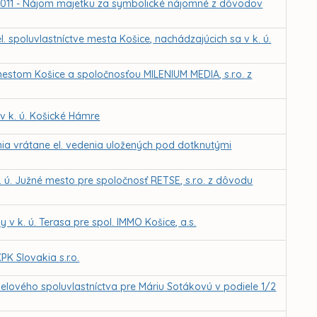
2.2011 - Nájom majetku za symbolické nájomné z dôvodov
 spoluvlastníctve mesta Košice, nachádzajúcich sa v k. ú.
tom Košice a spoločnosťou MILENIUM MEDIA, s.r.o. z
 k. ú. Košické Hámre
enia vrátane el. vedenia uložených pod dotknutými
. ú. Južné mesto pre spoločnosť RETSE, s.r.o. z dôvodu
v k. ú. Terasa pre spol. IMMO Košice, a.s.
PK Slovakia s.r.o.
ielového spoluvlastníctva pre Máriu Sotákovú v podiele 1/2