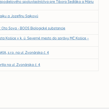
zpodielového spoluvlastníctva pre Tibora Sedláka a Máriu
Sajku a Jozefínu Sajkovú
r. Oto Sova - BOOS Biologické substancie
ta Košice v k. ú. Severné mesto do správy MČ Košice –
A, s.r.o. na ul. Zvonárska č. 4
tla na ul. Zvonárska č. 4