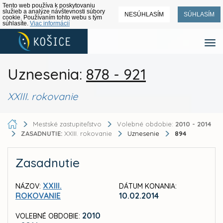
Tento web používa k poskytovaniu
služieb a analýze návštevnosti súbory
NESÚHLASÍM
SÚHLASÍM
cookie. Používaním tohto webu s tým
súhlasíte.
Viac informácií
Uznesenia:
878 - 921
XXIII. rokovanie
Mestské zastupiteľstvo
Volebné obdobie:
2010 - 2014
ZASADNUTIE:
XXIII. rokovanie
Uznesenie
894
Zasadnutie
XXIII.
NÁZOV:
DÁTUM KONANIA:
ROKOVANIE
10.02.2014
2010
VOLEBNÉ OBDOBIE: