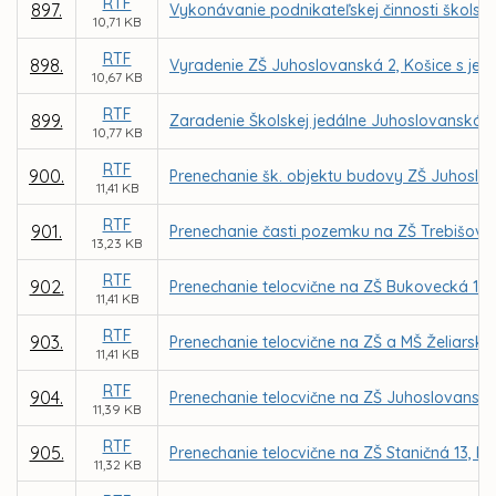
RTF
897.
Vykonávanie podnikateľskej činnosti školsk
10,71 KB
RTF
898.
Vyradenie ZŠ Juhoslovanská 2, Košice s jej 
10,67 KB
RTF
899.
Zaradenie Školskej jedálne Juhoslovanská 2,
10,77 KB
RTF
900.
Prenechanie šk. objektu budovy ZŠ Juhoslova
11,41 KB
RTF
901.
Prenechanie časti pozemku na ZŠ Trebišovs
13,23 KB
RTF
902.
Prenechanie telocvične na ZŠ Bukovecká 17
11,41 KB
RTF
903.
Prenechanie telocvične na ZŠ a MŠ Želiars
11,41 KB
RTF
904.
Prenechanie telocvične na ZŠ Juhoslovansk
11,39 KB
RTF
905.
Prenechanie telocvične na ZŠ Staničná 13,
11,32 KB