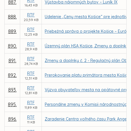
RTF
887.
Výstavba nájomných bytov – Luník IX
16,43 KB
RTF
888.
Udelenie „Ceny mesta Košice“ pre jednotlivco
20,59 KB
RTF
889.
Priebežná správa o projekte Košice – Európsk
12,25 KB
RTF
890.
Územný plán HSA Košice, Zmeny a doplnky 20
28,9 KB
RTF
891.
Zmeny a doplnky č. 2 - Regulačný plán Obvo
28,74 KB
RTF
892.
Prerokovanie platu primátora mesta Košice
12,31 KB
RTF
893.
Výzva obyvateľov mesta na opätovné prerok
12,81 KB
RTF
895.
Personálne zmeny v Komisii národnostných
11,89 KB
RTF
896.
Zaradenie Centra voľného času Park Angelinu
11 KB