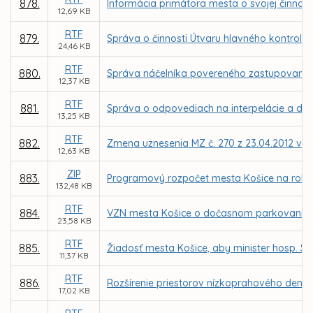
878.
Informácia primátora mesta o svojej činnost
12,69 KB
RTF
879.
Správa o činnosti Útvaru hlavného kontroló
24,46 KB
RTF
880.
Správa náčelníka povereného zastupovaním Me
12,37 KB
RTF
881.
Správa o odpovediach na interpelácie a dopy
13,25 KB
RTF
882.
Zmena uznesenia MZ č. 270 z 23.04.2012 v zne
12,63 KB
ZIP
883.
Programový rozpočet mesta Košice na roky 
132,48 KB
RTF
884.
VZN mesta Košice o dočasnom parkovaní m
23,58 KB
RTF
885.
Žiadosť mesta Košice, aby minister hosp. S
11,37 KB
RTF
886.
Rozšírenie priestorov nízkoprahového dennéh
17,02 KB