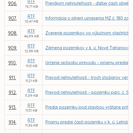
RTF
906.
Prenájom nehnuteľnosti - ďalšej časti objek
13,71 KB
RTF
907.
Informácia o plnení uznesenia MZ č. 180 zo
10,47 KB
RTF
908.
Zverenie pozemkov vo výlučnom vlastníctve a
46,99 KB
RTF
909.
Zámena pozemkov v k. ú. Nové Ťahanovce m
12,98 KB
RTF
910.
Určenie spôsobu prevodu – priamy predaj p
11,13 KB
RTF
911.
Prevod nehnuteľnosti - troch stožiarov vere
11,21 KB
RTF
912.
Prevod nehnuteľnosti – pozemku parc. č. 501
11,39 KB
RTF
913.
Predaj pozemku pod stavbou vrátane priľahlej
11,51 KB
RTF
914.
Priamy predaj časti pozemku v k. ú. Letná pre
11,36 KB