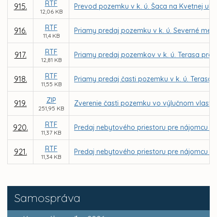
RTF
915.
Prevod pozemku v k. ú. Šaca na Kvetnej ulici
12,06 KB
RTF
916.
Priamy predaj pozemku v k. ú. Severné mes
11,4 KB
RTF
917.
Priamy predaj pozemkov v k. ú. Terasa pre P
12,81 KB
RTF
918.
Priamy predaj časti pozemku v k. ú. Terasa 
11,55 KB
ZIP
919.
Zverenie časti pozemku vo výlučnom vlastní
251,95 KB
RTF
920.
Predaj nebytového priestoru pre nájomcu JKS
11,37 KB
RTF
921.
Predaj nebytového priestoru pre nájomcu Joz
11,34 KB
Samospráva