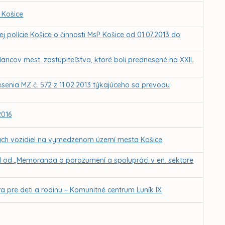
 Košice
polície Košice o činnosti MsP Košice od 01.07.2013 do
ncov mest. zastupiteľstva, ktoré boli prednesené na XXII.
senia MZ č. 572 z 11.02.2013 týkajúceho sa prevodu
2016
ch vozidiel na vymedzenom území mesta Košice
il od „Memoranda o porozumení a spolupráci v en. sektore
a pre deti a rodinu – Komunitné centrum Luník IX