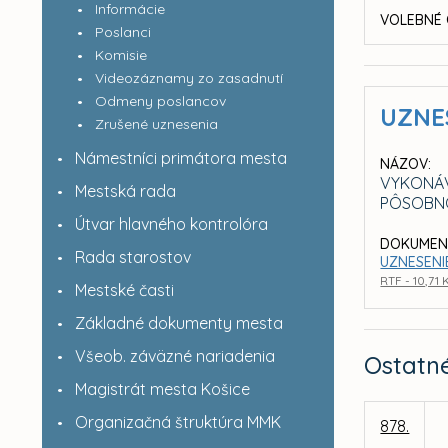
Informácie
VOLEBNÉ 
Poslanci
Komisie
Videozáznamy zo zasadnutí
Odmeny poslancov
UZNE
Zrušené uznesenia
Námestníci primátora mesta
NÁZOV:
VYKONÁV
Mestská rada
PÔSOBNO
Útvar hlavného kontrolóra
DOKUMEN
Rada starostov
UZNESENIE
RTF - 10,71 
Mestské časti
Základné dokumenty mesta
Všeob. záväzné nariadenia
Ostatn
Magistrát mesta Košice
Organizačná štruktúra MMK
878.