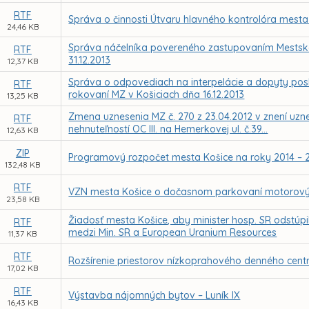
RTF
Správa o činnosti Útvaru hlavného kontrolóra mesta
24,46 KB
Správa náčelníka povereného zastupovaním Mestskej 
RTF
31.12.2013
12,37 KB
Správa o odpovediach na interpelácie a dopyty posla
RTF
rokovaní MZ v Košiciach dňa 16.12.2013
13,25 KB
Zmena uznesenia MZ č. 270 z 23.04.2012 v znení uzne
RTF
nehnuteľností OC III. na Hemerkovej ul. č.39...
12,63 KB
ZIP
Programový rozpočet mesta Košice na roky 2014 – 
132,48 KB
RTF
VZN mesta Košice o dočasnom parkovaní motorový
23,58 KB
Žiadosť mesta Košice, aby minister hosp. SR odstúp
RTF
medzi Min. SR a European Uranium Resources
11,37 KB
RTF
Rozšírenie priestorov nízkoprahového denného centr
17,02 KB
RTF
Výstavba nájomných bytov – Luník IX
16,43 KB