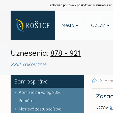
Tento web používa k poskytovaniu služieb a an
Mesto
Občan
Uznesenia:
878 - 921
XXIII. rokovanie
Samospráva
Mests
Komunálne voľby 2026
Zasad
Primátor
X
NÁZOV:
Mestské zastupiteľstvo