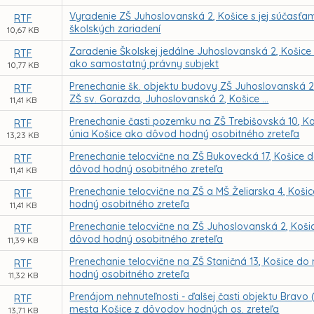
Vyradenie ZŠ Juhoslovanská 2, Košice s jej súčasťam
RTF
školských zariadení
10,67 KB
Zaradenie Školskej jedálne Juhoslovanská 2, Košice 
RTF
ako samostatný právny subjekt
10,77 KB
Prenechanie šk. objektu budovy ZŠ Juhoslovanská 2,
RTF
ZŠ sv. Gorazda, Juhoslovanská 2, Košice ...
11,41 KB
Prenechanie časti pozemku na ZŠ Trebišovská 10, 
RTF
únia Košice ako dôvod hodný osobitného zreteľa
13,23 KB
Prenechanie telocvične na ZŠ Bukovecká 17, Košice
RTF
dôvod hodný osobitného zreteľa
11,41 KB
Prenechanie telocvične na ZŠ a MŠ Želiarska 4, K
RTF
hodný osobitného zreteľa
11,41 KB
Prenechanie telocvične na ZŠ Juhoslovanská 2, Ko
RTF
dôvod hodný osobitného zreteľa
11,39 KB
Prenechanie telocvične na ZŠ Staničná 13, Košice 
RTF
hodný osobitného zreteľa
11,32 KB
Prenájom nehnuteľnosti - ďalšej časti objektu Bravo
RTF
mesta Košice z dôvodov hodných os. zreteľa
13,71 KB