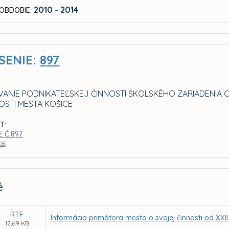
2010 - 2014
OBDOBIE:
SENIE:
897
ANIE PODNIKATEĽSKEJ ČINNOSTI ŠKOLSKÉHO ZARIADENIA 
STI MESTA KOŠICE
T:
 Č.897
KB
é
RTF
Informácia primátora mesta o svojej činnosti od XXI
12,69 KB