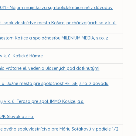
2.2011 - Nájom majetku za symbolické nájomné z dôvodov
 spoluvlastníctve mesta Košice, nachádzajúcich sa v k. ú.
tom Košice a spoločnosťou MILENIUM MEDIA, s.r.o. z
 k. ú. Košické Hámre
enia vrátane el. vedenia uložených pod dotknutými
. ú. Južné mesto pre spoločnosť RETSE, s.r.o. z dôvodu
v k. ú. Terasa pre spol. IMMO Košice, a.s.
PK Slovakia s.r.o.
ielového spoluvlastníctva pre Máriu Sotákovú v podiele 1/2