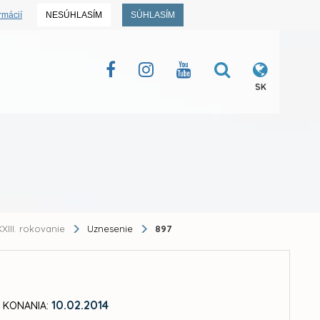
rmácií
NESÚHLASÍM
SÚHLASÍM
SK
XIII. rokovanie
Uznesenie
897
10.02.2014
 KONANIA: