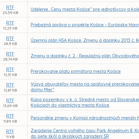
RTF
Udelenie „Ceny mesta Košice“ pre jednotlivcov a kole
20,59 KB
RTF
Priebežná správa o projekte Košice – Európske hlavné
12,25 KB
RTF
Územný plán HSA Košice, Zmeny a doplnky 2013 č. 8
28,9 KB
RTF
Zmeny a doplnky č. 2 - Regulačný plán Obvodového c
28,74 KB
RTF
Prerokovanie platu primátora mesta Košice
12,31 KB
Výzva obyvateľov mesta na opätovné prerokovanie p
RTF
domu Mier“
12,81 KB
Kúpa pozemkov v k. ú. Stredné mesto od Slovenskej r
RTF
Košiciach do vlastníctva mesta Košice
13,69 KB
RTF
Personálne zmeny v Komisii národnostných menšín 
11,89 KB
Zaradenie Centra voľného času Park Angelinum 8, Ko
RTF
do siete škôl a školských zariadení SR
11 KB