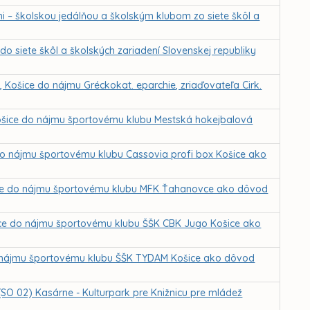
i – školskou jedálňou a školským klubom zo siete škôl a
do siete škôl a školských zariadení Slovenskej republiky
 Košice do nájmu Gréckokat. eparchie, zriaďovateľa Cirk.
Košice do nájmu športovému klubu Mestská hokejbalová
 do nájmu športovému klubu Cassovia profi box Košice ako
ošice do nájmu športovému klubu MFK Ťahanovce ako dôvod
šice do nájmu športovému klubu ŠŠK CBK Jugo Košice ako
do nájmu športovému klubu ŠŠK TYDAM Košice ako dôvod
 (SO 02) Kasárne - Kulturpark pre Knižnicu pre mládež