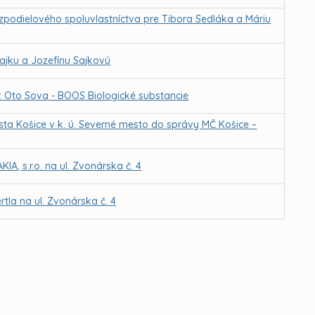
zpodielového spoluvlastníctva pre Tibora Sedláka a Máriu
Sajku a Jozefínu Sajkovú
r. Oto Sova - BOOS Biologické substancie
ta Košice v k. ú. Severné mesto do správy MČ Košice –
A, s.r.o. na ul. Zvonárska č. 4
tla na ul. Zvonárska č. 4