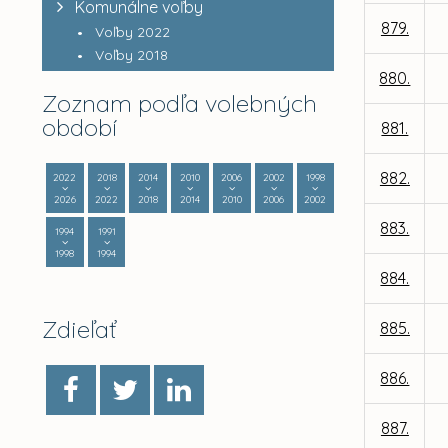
Komunálne voľby
879.
Voľby 2022
Voľby 2018
880.
Zoznam podľa volebných
období
881.
882.
2022
2018
2014
2010
2006
2002
1998
2026
2022
2018
2014
2010
2006
2002
883.
1994
1991
1998
1994
884.
Zdieľať
885.
886.
887.