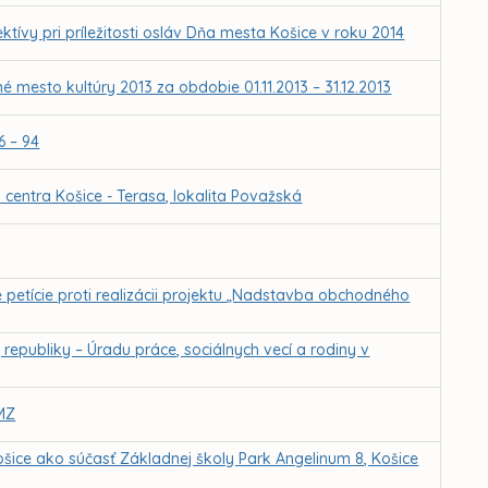
ktívy pri príležitosti osláv Dňa mesta Košice v roku 2014
 mesto kultúry 2013 za obdobie 01.11.2013 – 31.12.2013
6 – 94
entra Košice - Terasa, lokalita Považská
etície proti realizácii projektu „Nadstavba obchodného
epubliky – Úradu práce, sociálnych vecí a rodiny v
MZ
šice ako súčasť Základnej školy Park Angelinum 8, Košice