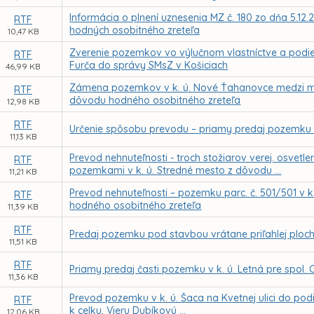
Informácia o plnení uznesenia MZ č. 180 zo dňa 5.1
RTF
hodných osobitného zreteľa
10,47 KB
Zverenie pozemkov vo výlučnom vlastníctve a podiel.
RTF
Furča do správy SMsZ v Košiciach
46,99 KB
Zámena pozemkov v k. ú. Nové Ťahanovce medzi mes
RTF
dôvodu hodného osobitného zreteľa
12,98 KB
RTF
Určenie spôsobu prevodu – priamy predaj pozemku v
11,13 KB
Prevod nehnuteľnosti - troch stožiarov verej. osvetl
RTF
pozemkami v k. ú. Stredné mesto z dôvodu ...
11,21 KB
Prevod nehnuteľnosti – pozemku parc. č. 501/501 v k
RTF
hodného osobitného zreteľa
11,39 KB
RTF
Predaj pozemku pod stavbou vrátane priľahlej plochy 
11,51 KB
RTF
Priamy predaj časti pozemku v k. ú. Letná pre spol. C
11,36 KB
Prevod pozemku v k. ú. Šaca na Kvetnej ulici do pod
RTF
k celku, Vieru Dubíkovú ...
12,06 KB