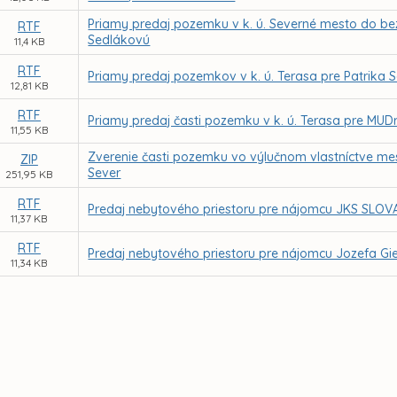
Priamy predaj pozemku v k. ú. Severné mesto do be
RTF
Sedlákovú
11,4 KB
RTF
Priamy predaj pozemkov v k. ú. Terasa pre Patrika 
12,81 KB
RTF
Priamy predaj časti pozemku v k. ú. Terasa pre MUD
11,55 KB
Zverenie časti pozemku vo výlučnom vlastníctve mes
ZIP
Sever
251,95 KB
RTF
Predaj nebytového priestoru pre nájomcu JKS SLOVAKI
11,37 KB
RTF
Predaj nebytového priestoru pre nájomcu Jozefa Gier
11,34 KB