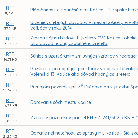
RTF
Plán činnosti a finančný plán Košice – Európske hlavn
11,2 KB
Určenie volebných obvodov v meste Košice pre voľ
RTF
voľbách v roku 2014
37,9 KB
Zmena nájmu budovy bývalého CVČ Košice - okolie, S
RTF
ako dôvod hodný osobitného zreteľa
13,38 KB
RTF
Súhlas s uzatváraním zmluvných vzťahov v rekreačne
16,71 KB
Rozšírenie prenajatých priestorov v objekte bývalej
RTF
Vojenská 13, Košice ako dôvod hodný os. zreteľa
15,78 KB
RTF
Prenájom pozemku pri ZŠ Drábova na výstavbu Špo
12,67 KB
RTF
Darovanie sôch mestu Košice
16,76 KB
RTF
Zverenie pozemkov parciel KN-E č. 241/502 a KN-E č
18,83 KB
RTF
Odňatie nehnuteľností zo správy MČ Košice – Sídlisk
21,25 KB