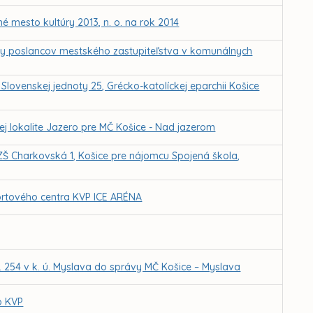
é mesto kultúry 2013, n. o. na rok 2014
by poslancov mestského zastupiteľstva v komunálnych
lovenskej jednoty 25, Grécko-katolíckej eparchii Košice
j lokalite Jazero pre MČ Košice - Nad jazerom
 ZŠ Charkovská 1, Košice pre nájomcu Spojená škola,
rtového centra KVP ICE ARÉNA
. 254 v k. ú. Myslava do správy MČ Košice – Myslava
o KVP