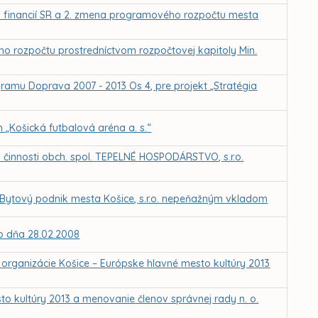
tva financií SR a 2. zmena programového rozpočtu mesta
eho rozpočtu prostredníctvom rozpočtovej kapitoly Min.
ramu Doprava 2007 - 2013 Os 4, pre projekt „Stratégia
„Košická futbalová aréna a. s.“
u činnosti obch. spol. TEPELNÉ HOSPODÁRSTVO, s.r.o.
 Bytový podnik mesta Košice, s.r.o. nepeňažným vkladom
 zo dňa 28.02.2008
 organizácie Košice – Európske hlavné mesto kultúry 2013
sto kultúry 2013 a menovanie členov správnej rady n. o.