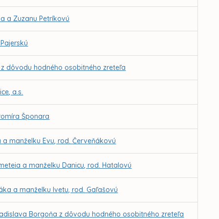
ka a Zuzanu Petríkovú
 Pajerskú
o. z dôvodu hodného osobitného zreteľa
ce, a.s.
aromíra Šponara
ka a manželku Evu, rod. Červeňákovú
emeteia a manželku Danicu, rod. Hatalovú
ňáka a manželku Ivetu, rod. Gaľašovú
 Ladislava Borgoňa z dôvodu hodného osobitného zreteľa