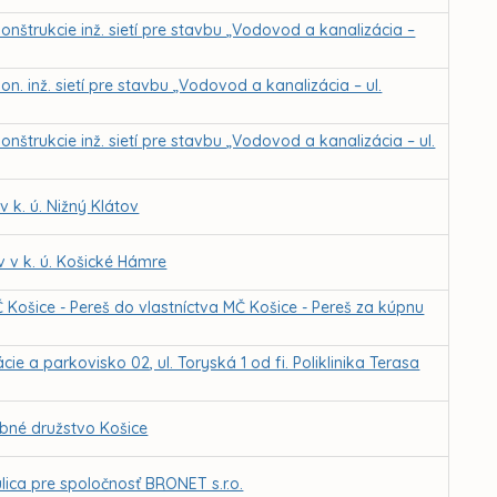
nštrukcie inž. sietí pre stavbu „Vodovod a kanalizácia –
n. inž. sietí pre stavbu „Vodovod a kanalizácia – ul.
nštrukcie inž. sietí pre stavbu „Vodovod a kanalizácia – ul.
k. ú. Nižný Klátov
 v k. ú. Košické Hámre
Košice - Pereš do vlastníctva MČ Košice - Pereš za kúpnu
e a parkovisko 02, ul. Toryská 1 od fi. Poliklinika Terasa
obné družstvo Košice
lica pre spoločnosť BRONET s.r.o.