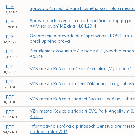
RTF
Správa o činnosti Útvaru hlavného kontrolóra mesta
20,02 KB
Správa o odpovediach na interpelácie a dopyty pos
RTF
XXIV. rokovaní MZ dňa 14.04.2014
10,75 KB
Oznámenie o prevode akcií spoločnosti KOSIT a.s. a
RTF
predkupného práva
12,15 KB
Prerušenie rokovania MZ o bode č. 8 „Návrh memo
RTF
Košice“
12,03 KB
RTF
VZN mesta Košice o určení názvu ulice „Východná“
11,37 KB
RTF
VZN mesta Košice o zrušení Základnej školy, Juhoslo
12,01 KB
RTF
VZN mesta Košice o zriadení Školskej jedálne, Juhos
11,58 KB
VZN mesta Košice o zriadení CVČ, Park Angelinum 8,
RTF
Košice
12,64 KB
Informatívna správa o prínosoch členstva pre mest
RTF
obdobie roka 2013
24,47 KB