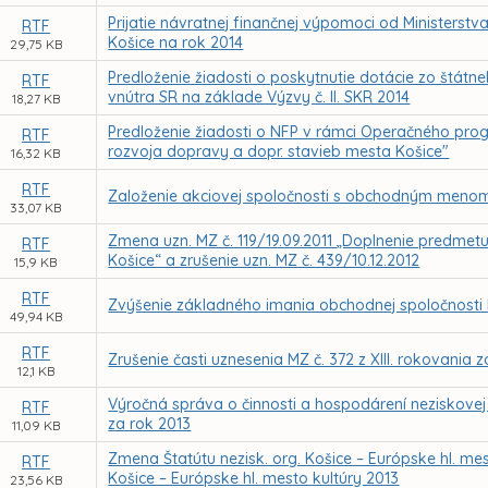
Prijatie návratnej finančnej výpomoci od Ministers
RTF
Košice na rok 2014
29,75 KB
Predloženie žiadosti o poskytnutie dotácie zo štátn
RTF
vnútra SR na základe Výzvy č. II. SKR 2014
18,27 KB
Predloženie žiadosti o NFP v rámci Operačného prog
RTF
rozvoja dopravy a dopr. stavieb mesta Košice"
16,32 KB
RTF
Založenie akciovej spoločnosti s obchodným menom 
33,07 KB
Zmena uzn. MZ č. 119/19.09.2011 „Doplnenie predmet
RTF
Košice“ a zrušenie uzn. MZ č. 439/10.12.2012
15,9 KB
RTF
Zvýšenie základného imania obchodnej spoločnosti
49,94 KB
RTF
Zrušenie časti uznesenia MZ č. 372 z XIII. rokovania
12,1 KB
Výročná správa o činnosti a hospodárení neziskovej
RTF
za rok 2013
11,09 KB
Zmena Štatútu nezisk. org. Košice – Európske hl. me
RTF
Košice – Európske hl. mesto kultúry 2013
23,56 KB