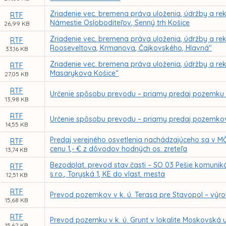
Zriadenie vec. bremena práva uloženia, údržby a reko
RTF
Námestie Osloboditeľov, Senný trh Košice
26,99 KB
Zriadenie vec. bremena práva uloženia, údržby a reko
RTF
Rooseveltova, Krmanova, Čajkovského, Hlavná"
33,16 KB
Zriadenie vec. bremena práva uloženia, údržby a reko
RTF
Masarykova Košice“
27,05 KB
RTF
Určenie spôsobu prevodu – priamy predaj pozemku v 
13,98 KB
RTF
Určenie spôsobu prevodu – priamy predaj pozemkov
14,55 KB
Predaj verejného osvetlenia nachádzajúceho sa v MČ 
RTF
cenu 1,- € z dôvodov hodných os. zreteľa
13,74 KB
Bezodplat. prevod stav.časti – SO 03 Pešie komunikáci
RTF
s.r.o., Toryská 1, KE do vlast. mesta
12,51 KB
RTF
Prevod pozemkov v k. ú. Terasa pre Stavopol – výr
15,68 KB
RTF
Prevod pozemku v k. ú. Grunt v lokalite Moskovská u
15,62 KB