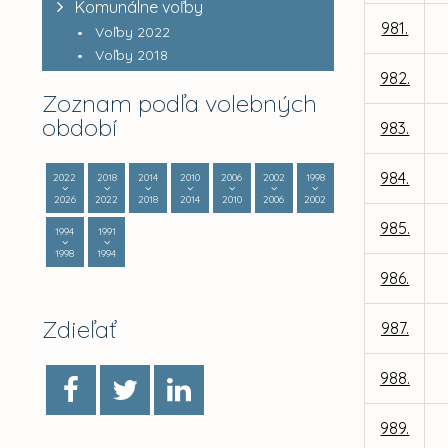
Komunálne voľby
981.
Voľby 2022
Voľby 2018
982.
Zoznam podľa volebných
období
983.
984.
2022
2018
2014
2010
2006
2002
1998
2026
2022
2018
2014
2010
2006
2002
985.
1994
1991
1998
1994
986.
Zdieľať
987.
988.
989.