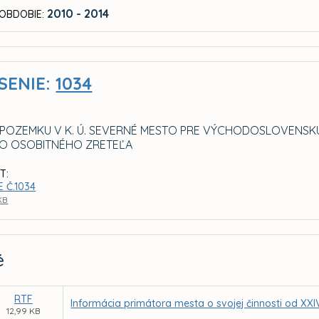
2010 - 2014
OBDOBIE:
SENIE:
1034
POZEMKU V K. Ú. SEVERNÉ MESTO PRE VÝCHODOSLOVENSK
O OSOBITNÉHO ZRETEĽA
T:
 Č.1034
 KB
é
RTF
Informácia primátora mesta o svojej činnosti od XX
12,99 KB