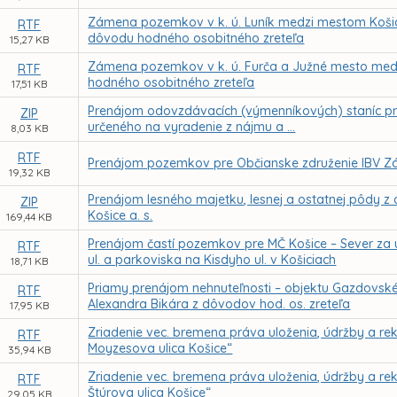
Zámena pozemkov v k. ú. Luník medzi mestom Košice
RTF
dôvodu hodného osobitného zreteľa
15,27 KB
Zámena pozemkov v k. ú. Furča a Južné mesto medzi
RTF
hodného osobitného zreteľa
17,51 KB
Prenájom odovzdávacích (výmenníkových) staníc pr
ZIP
určeného na vyradenie z nájmu a ...
8,03 KB
RTF
Prenájom pozemkov pre Občianske združenie IBV Z
19,32 KB
Prenájom lesného majetku, lesnej a ostatnej pôdy z
ZIP
Košice a. s.
169,44 KB
Prenájom častí pozemkov pre MČ Košice – Sever za 
RTF
ul. a parkoviska na Kisdyho ul. v Košiciach
18,71 KB
Priamy prenájom nehnuteľnosti – objektu Gazdovskéh
RTF
Alexandra Bikára z dôvodov hod. os. zreteľa
17,95 KB
Zriadenie vec. bremena práva uloženia, údržby a reko
RTF
Moyzesova ulica Košice“
35,94 KB
Zriadenie vec. bremena práva uloženia, údržby a reko
RTF
Štúrova ulica Košice“
29,05 KB