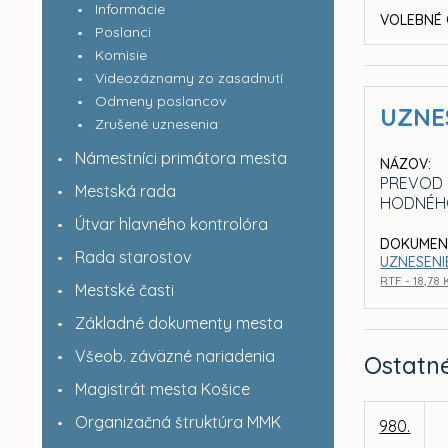
Informácie
VOLEBNÉ 
Poslanci
Komisie
Videozáznamy zo zasadnutí
Odmeny poslancov
UZNE
Zrušené uznesenia
Námestníci primátora mesta
NÁZOV:
PREVOD 
Mestská rada
HODNÉH
Útvar hlavného kontrolóra
DOKUMEN
Rada starostov
UZNESENIE
RTF - 18,78
Mestské časti
Základné dokumenty mesta
Všeob. záväzné nariadenia
Ostatn
Magistrát mesta Košice
Organizačná štruktúra MMK
980.