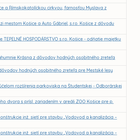
 a Rímskokatolíckou cirkvou, farnosťou Myslava z
 mestom Košice a Auto Gábriel, s.r.o. Košice z dôvodu
e TEPELNÉ HOSPODÁRSTVO s.r.o. Košice - odňatie majetku
áhumnie Krásna z dôvodov hodných osobitného zreteľa
 dôvodov hodných osobitného zreteľa pre Mestské lesy
účelom rozšírenia parkoviska na Študentskej - Odborárskej
o dvora s prísl. zariadením v areáli ZOO Košice pre p.
nštrukcie inž. sietí pre stavbu „Vodovod a kanalizácia –
nštrukcie inž. sietí pre stavbu „Vodovod a kanalizácia –