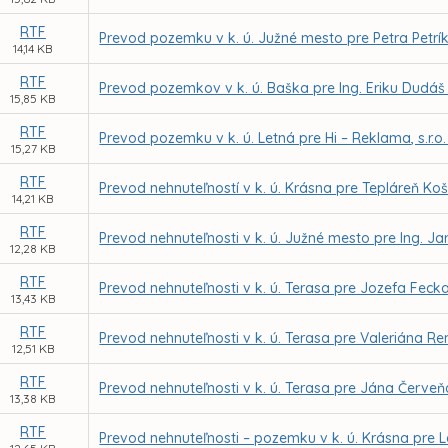
RTF
Prevod pozemku v k. ú. Južné mesto pre Petra Petrí
14,14 KB
RTF
Prevod pozemkov v k. ú. Baška pre Ing. Eriku Dudáš
15,85 KB
RTF
Prevod pozemku v k. ú. Letná pre Hi – Reklama, s.r.
15,27 KB
RTF
Prevod nehnuteľností v k. ú. Krásna pre Tepláreň Koši
14,21 KB
RTF
Prevod nehnuteľnosti v k. ú. Južné mesto pre Ing. J
12,28 KB
RTF
Prevod nehnuteľnosti v k. ú. Terasa pre Jozefa Fec
13,43 KB
RTF
Prevod nehnuteľnosti v k. ú. Terasa pre Valeriána R
12,51 KB
RTF
Prevod nehnuteľnosti v k. ú. Terasa pre Jána Červe
13,38 KB
RTF
Prevod nehnuteľnosti – pozemku v k. ú. Krásna pre