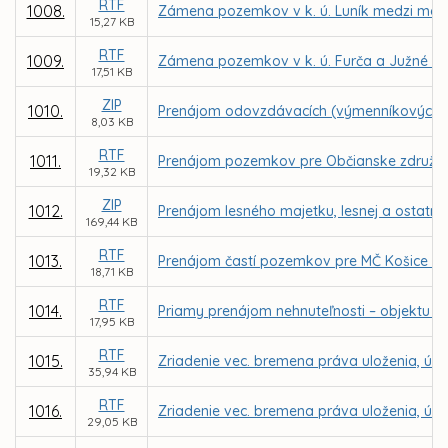
RTF
1008.
Zámena pozemkov v k. ú. Luník medzi mest
15,27 KB
RTF
1009.
Zámena pozemkov v k. ú. Furča a Južné mes
17,51 KB
ZIP
1010.
Prenájom odovzdávacích (výmenníkových) st
8,03 KB
RTF
1011.
Prenájom pozemkov pre Občianske združen
19,32 KB
ZIP
1012.
Prenájom lesného majetku, lesnej a ostatne
169,44 KB
RTF
1013.
Prenájom častí pozemkov pre MČ Košice – Se
18,71 KB
RTF
1014.
Priamy prenájom nehnuteľnosti – objektu Ga
17,95 KB
RTF
1015.
Zriadenie vec. bremena práva uloženia, údrž
35,94 KB
RTF
1016.
Zriadenie vec. bremena práva uloženia, údrž
29,05 KB