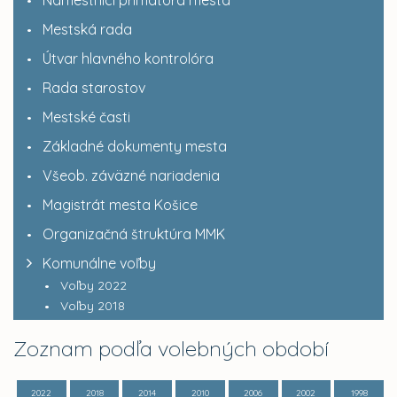
Námestníci primátora mesta
Mestská rada
Útvar hlavného kontrolóra
Rada starostov
Mestské časti
Základné dokumenty mesta
Všeob. záväzné nariadenia
Magistrát mesta Košice
Organizačná štruktúra MMK
Komunálne voľby
Voľby 2022
Voľby 2018
Zoznam podľa volebných období
2022
2018
2014
2010
2006
2002
1998