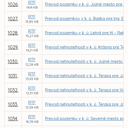
RTF
1026.
Prevod pozemku v k. ú. Južné mesto pre Pe
14,14 KB
RTF
1027.
Prevod pozemkov v k. ú. Baška pre Ing. Eri
15,85 KB
RTF
1028.
Prevod pozemku v k. ú. Letná pre Hi – Rekl
15,27 KB
RTF
1029.
Prevod nehnuteľností v k. ú. Krásna pre Tepl
14,21 KB
RTF
1030.
Prevod nehnuteľnosti v k. ú. Južné mesto p
12,28 KB
RTF
1031.
Prevod nehnuteľnosti v k. ú. Terasa pre Jo
13,43 KB
RTF
1032.
Prevod nehnuteľnosti v k. ú. Terasa pre Va
12,51 KB
RTF
1033.
Prevod nehnuteľnosti v k. ú. Terasa pre Já
13,38 KB
RTF
1034.
Prevod pozemku v k. ú. Severné mesto pre
18,78 KB