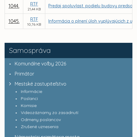
RTF
1044.
Predaj spoluvlast. podielu budovy predsade
21,44 KB
RTF
1045.
Informácia o plnení úloh vyplývajúcich z u
10,76 KB
Samospráva
Komunálne voľby 2026
Primátor
Mestské zastupiteľstvo
Informácie
Poslanci
Komisie
Videozáznamy zo zasadnutí
Odmeny poslancov
Zrušené uznesenia