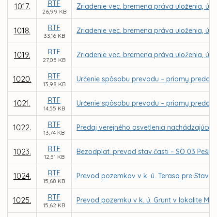
RTF
1017.
Zriadenie vec. bremena práva uloženia, údrž
26,99 KB
RTF
1018.
Zriadenie vec. bremena práva uloženia, údr
33,16 KB
RTF
1019.
Zriadenie vec. bremena práva uloženia, údrž
27,05 KB
RTF
1020.
Určenie spôsobu prevodu – priamy predaj p
13,98 KB
RTF
1021.
Určenie spôsobu prevodu – priamy predaj 
14,55 KB
RTF
1022.
Predaj verejného osvetlenia nachádzajúceho
13,74 KB
RTF
1023.
Bezodplat. prevod stav.časti – SO 03 Pešie ko
12,51 KB
RTF
1024.
Prevod pozemkov v k. ú. Terasa pre Stavop
15,68 KB
RTF
1025.
Prevod pozemku v k. ú. Grunt v lokalite Mo
15,62 KB