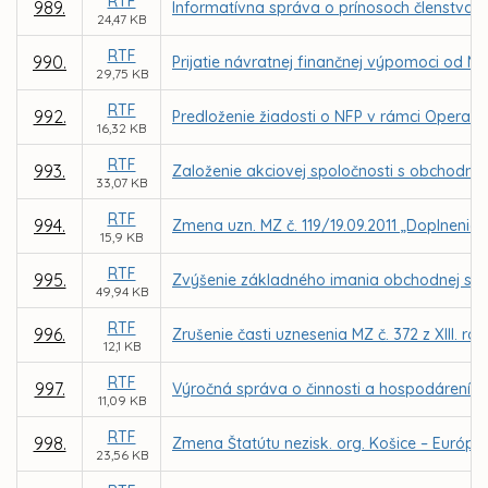
RTF
989.
Informatívna správa o prínosoch členstva 
24,47 KB
RTF
990.
Prijatie návratnej finančnej výpomoci od M
29,75 KB
RTF
992.
Predloženie žiadosti o NFP v rámci Operačn
16,32 KB
RTF
993.
Založenie akciovej spoločnosti s obchodný
33,07 KB
RTF
994.
Zmena uzn. MZ č. 119/19.09.2011 „Doplnenie 
15,9 KB
RTF
995.
Zvýšenie základného imania obchodnej spo
49,94 KB
RTF
996.
Zrušenie časti uznesenia MZ č. 372 z XIII. r
12,1 KB
RTF
997.
Výročná správa o činnosti a hospodárení ne
11,09 KB
RTF
998.
Zmena Štatútu nezisk. org. Košice – Európsk
23,56 KB