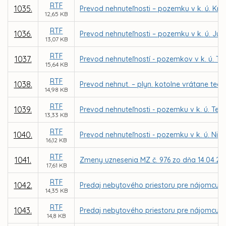
RTF
1035.
Prevod nehnuteľnosti – pozemku v k. ú. Kr
12,65 KB
RTF
1036.
Prevod nehnuteľnosti – pozemku v k. ú. Juž
13,07 KB
RTF
1037.
Prevod nehnuteľností - pozemkov v k. ú. 
15,64 KB
RTF
1038.
Prevod nehnut. – plyn. kotolne vrátane tech
14,98 KB
RTF
1039.
Prevod nehnuteľnosti - pozemku v k. ú. Ter
13,33 KB
RTF
1040.
Prevod nehnuteľnosti - pozemku v k. ú. Niž
16,12 KB
RTF
1041.
Zmeny uznesenia MZ č. 976 zo dňa 14.04.20
17,61 KB
RTF
1042.
Predaj nebytového priestoru pre nájomcu MIPA
14,35 KB
RTF
1043.
Predaj nebytového priestoru pre nájomcu Pe
14,8 KB