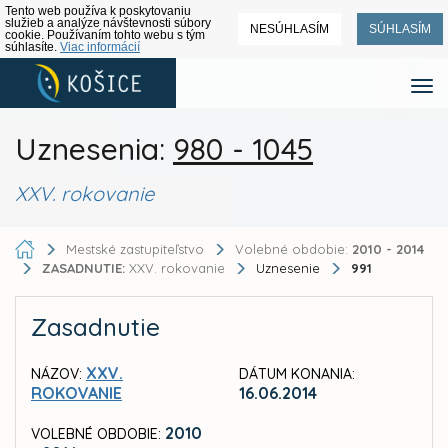
Tento web používa k poskytovaniu
služieb a analýze návštevnosti súbory
NESÚHLASÍM
SÚHLASÍM
cookie. Používaním tohto webu s tým
súhlasíte.
Viac informácií
Uznesenia:
980 - 1045
XXV. rokovanie
Mestské zastupiteľstvo
Volebné obdobie:
2010 - 2014
ZASADNUTIE:
XXV. rokovanie
Uznesenie
991
Zasadnutie
XXV.
NÁZOV:
DÁTUM KONANIA:
ROKOVANIE
16.06.2014
2010
VOLEBNÉ OBDOBIE: