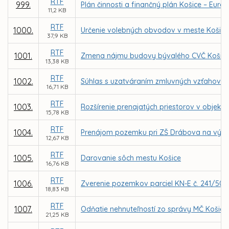
RTF
999.
Plán činnosti a finančný plán Košice – Európ
11,2 KB
RTF
1000.
Určenie volebných obvodov v meste Košice
37,9 KB
RTF
1001.
Zmena nájmu budovy bývalého CVČ Košice - 
13,38 KB
RTF
1002.
Súhlas s uzatváraním zmluvných vzťahov v 
16,71 KB
RTF
1003.
Rozšírenie prenajatých priestorov v objekt
15,78 KB
RTF
1004.
Prenájom pozemku pri ZŠ Drábova na výst
12,67 KB
RTF
1005.
Darovanie sôch mestu Košice
16,76 KB
RTF
1006.
Zverenie pozemkov parciel KN-E č. 241/502 
18,83 KB
RTF
1007.
Odňatie nehnuteľností zo správy MČ Košice 
21,25 KB