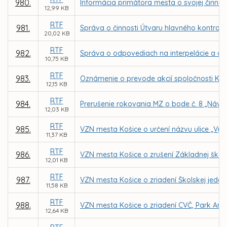
980.
Informácia primátora mesta o svojej činnos
12,99 KB
RTF
981.
Správa o činnosti Útvaru hlavného kontrol
20,02 KB
RTF
982.
Správa o odpovediach na interpelácie a do
10,75 KB
RTF
983.
Oznámenie o prevode akcií spoločnosti KOS
12,15 KB
RTF
984.
Prerušenie rokovania MZ o bode č. 8 „Ná
12,03 KB
RTF
985.
VZN mesta Košice o určení názvu ulice „Vý
11,37 KB
RTF
986.
VZN mesta Košice o zrušení Základnej školy,
12,01 KB
RTF
987.
VZN mesta Košice o zriadení Školskej jedál
11,58 KB
RTF
988.
VZN mesta Košice o zriadení CVČ, Park Ange
12,64 KB