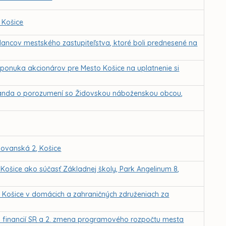
 Košice
lancov mestského zastupiteľstva, ktoré boli prednesené na
 ponuka akcionárov pre Mesto Košice na uplatnenie si
randa o porozumení so Židovskou náboženskou obcou,
lovanská 2, Košice
 Košice ako súčasť Základnej školy, Park Angelinum 8,
o Košice v domácich a zahraničných združeniach za
tva financií SR a 2. zmena programového rozpočtu mesta