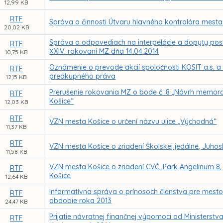
12,99 KB
RTF
Správa o činnosti Útvaru hlavného kontrolóra mesta
20,02 KB
Správa o odpovediach na interpelácie a dopyty pos
RTF
XXIV. rokovaní MZ dňa 14.04.2014
10,75 KB
Oznámenie o prevode akcií spoločnosti KOSIT a.s. a
RTF
predkupného práva
12,15 KB
Prerušenie rokovania MZ o bode č. 8 „Návrh memo
RTF
Košice“
12,03 KB
RTF
VZN mesta Košice o určení názvu ulice „Východná“
11,37 KB
RTF
VZN mesta Košice o zriadení Školskej jedálne, Juhos
11,58 KB
VZN mesta Košice o zriadení CVČ, Park Angelinum 8,
RTF
Košice
12,64 KB
Informatívna správa o prínosoch členstva pre mest
RTF
obdobie roka 2013
24,47 KB
Prijatie návratnej finančnej výpomoci od Ministers
RTF