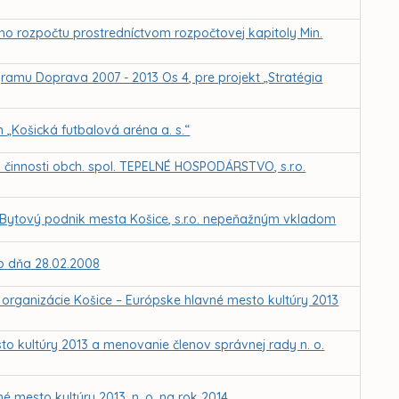
eho rozpočtu prostredníctvom rozpočtovej kapitoly Min.
ramu Doprava 2007 - 2013 Os 4, pre projekt „Stratégia
„Košická futbalová aréna a. s.“
u činnosti obch. spol. TEPELNÉ HOSPODÁRSTVO, s.r.o.
 Bytový podnik mesta Košice, s.r.o. nepeňažným vkladom
 zo dňa 28.02.2008
 organizácie Košice – Európske hlavné mesto kultúry 2013
sto kultúry 2013 a menovanie členov správnej rady n. o.
é mesto kultúry 2013, n. o. na rok 2014