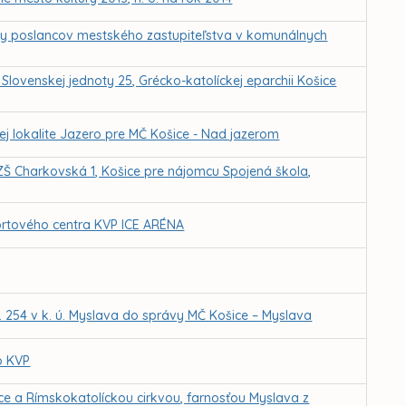
by poslancov mestského zastupiteľstva v komunálnych
lovenskej jednoty 25, Grécko-katolíckej eparchii Košice
j lokalite Jazero pre MČ Košice - Nad jazerom
 ZŠ Charkovská 1, Košice pre nájomcu Spojená škola,
rtového centra KVP ICE ARÉNA
. 254 v k. ú. Myslava do správy MČ Košice – Myslava
o KVP
 a Rímskokatolíckou cirkvou, farnosťou Myslava z