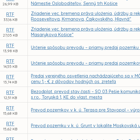
Námestie Osloboditeľov, Senný trh Košice
26,99 KB
Zriadenie vec. bremena práva uloženia, údržby a reko
RTF
Rooseveltova, Krmanova, Čajkovského, Hlavná"
33,16 KB
Zriadenie vec. bremena práva uloženia, údržby a reko
RTF
Masarykova Košice“
27,05 KB
RTF
Určenie spôsobu prevodu – priamy predaj pozemku v 
13,98 KB
RTF
Určenie spôsobu prevodu – priamy predaj pozemkov
14,55 KB
Predaj verejného osvetlenia nachádzajúceho sa v MČ 
RTF
cenu 1,- € z dôvodov hodných os. zreteľa
13,74 KB
Bezodplat. prevod stav.časti – SO 03 Pešie komunikáci
RTF
s.r.o., Toryská 1, KE do vlast. mesta
12,51 KB
RTF
Prevod pozemkov v k. ú. Terasa pre Stavopol – výr
15,68 KB
RTF
Prevod pozemku v k. ú. Grunt v lokalite Moskovská u
15,62 KB
RTF