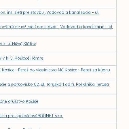
n. inž. sietí pre stavbu „Vodovod a kanalizácia – ul.
nštrukcie inž. sietí pre stavbu „Vodovod a kanalizácia – ul.
k. ú. Nižný Klátov
 v k. ú. Košické Hámre
Košice - Pereš do vlastníctva MČ Košice - Pereš za kúpnu
e a parkovisko 02, ul. Toryská 1 od fi. Poliklinika Terasa
obné družstvo Košice
lica pre spoločnosť BRONET s.r.o.