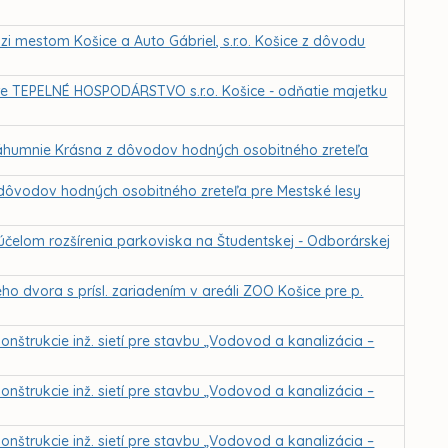
 mestom Košice a Auto Gábriel, s.r.o. Košice z dôvodu
e TEPELNÉ HOSPODÁRSTVO s.r.o. Košice - odňatie majetku
áhumnie Krásna z dôvodov hodných osobitného zreteľa
 dôvodov hodných osobitného zreteľa pre Mestské lesy
účelom rozšírenia parkoviska na Študentskej - Odborárskej
o dvora s prísl. zariadením v areáli ZOO Košice pre p.
nštrukcie inž. sietí pre stavbu „Vodovod a kanalizácia –
nštrukcie inž. sietí pre stavbu „Vodovod a kanalizácia –
nštrukcie inž. sietí pre stavbu „Vodovod a kanalizácia –