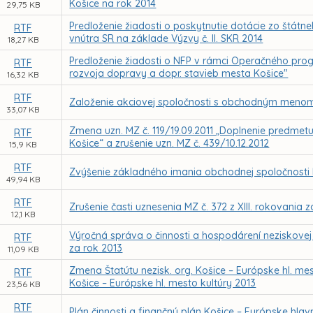
Košice na rok 2014
29,75 KB
Predloženie žiadosti o poskytnutie dotácie zo štátn
RTF
vnútra SR na základe Výzvy č. II. SKR 2014
18,27 KB
Predloženie žiadosti o NFP v rámci Operačného prog
RTF
rozvoja dopravy a dopr. stavieb mesta Košice"
16,32 KB
RTF
Založenie akciovej spoločnosti s obchodným menom 
33,07 KB
Zmena uzn. MZ č. 119/19.09.2011 „Doplnenie predmet
RTF
Košice“ a zrušenie uzn. MZ č. 439/10.12.2012
15,9 KB
RTF
Zvýšenie základného imania obchodnej spoločnosti
49,94 KB
RTF
Zrušenie časti uznesenia MZ č. 372 z XIII. rokovania
12,1 KB
Výročná správa o činnosti a hospodárení neziskovej
RTF
za rok 2013
11,09 KB
Zmena Štatútu nezisk. org. Košice – Európske hl. me
RTF
Košice – Európske hl. mesto kultúry 2013
23,56 KB
RTF
Plán činnosti a finančný plán Košice – Európske hlavn