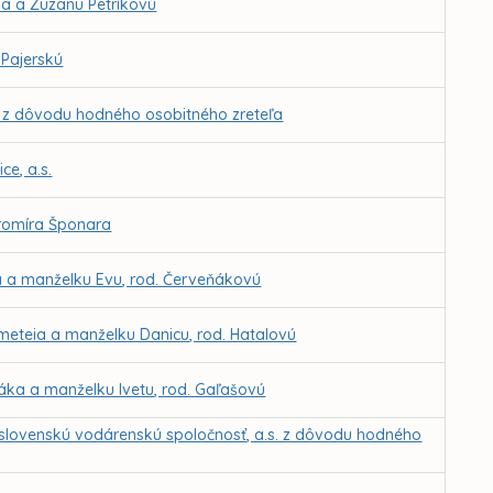
ka a Zuzanu Petríkovú
 Pajerskú
o. z dôvodu hodného osobitného zreteľa
ce, a.s.
aromíra Šponara
ka a manželku Evu, rod. Červeňákovú
emeteia a manželku Danicu, rod. Hatalovú
ňáka a manželku Ivetu, rod. Gaľašovú
slovenskú vodárenskú spoločnosť, a.s. z dôvodu hodného