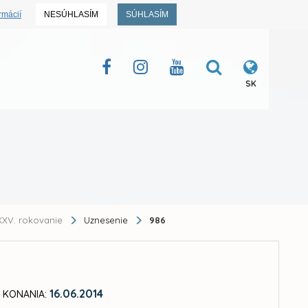
rmácií
NESÚHLASÍM
SÚHLASÍM
SK
XV. rokovanie
Uznesenie
986
16.06.2014
 KONANIA: