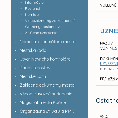
Informácie
VOLEBNÉ 
Poslanci
Komisie
Videozáznamy zo zasadnutí
Odmeny poslancov
UZNE
Zrušené uznesenia
Námestníci primátora mesta
NÁZOV:
VZN MES
Mestská rada
Útvar hlavného kontrolóra
DOKUMEN
UZNESENIE
Rada starostov
RTF - 12,01 
Mestské časti
PRE
VZN
a
Základné dokumenty mesta
Všeob. záväzné nariadenia
Ostatn
Magistrát mesta Košice
Organizačná štruktúra MMK
980.