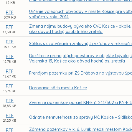
11,2 KB
Určenie volebných obvodov v meste Košice pre voľ
RTF
voľbách v roku 2014
37,9 KB
Zmena nájmu budovy bývalého CVČ Košice - okolie, S
RTF
ako dôvod hodný osobitného zreteľa
13,38 KB
RTF
Súhlas s uzatváraním zmluvných vzťahov v rekreačne
16,71 KB
Rozšírenie prenajatých priestorov v objekte bývalej
RTF
Vojenská 13, Košice ako dôvod hodný os. zreteľa
15,78 KB
RTF
Prenájom pozemku pri ZŠ Drábova na výstavbu Špo
12,67 KB
RTF
Darovanie sôch mestu Košice
16,76 KB
RTF
Zverenie pozemkov parciel KN-E č. 241/502 a KN-E č
18,83 KB
RTF
Odňatie nehnuteľností zo správy MČ Košice – Sídlisk
21,25 KB
Zámena pozemkov v k. ú. Luník medzi mestom Košice
RTF