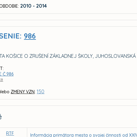
2010 - 2014
OBDOBIE:
SENIE:
986
TA KOŠICE O ZRUŠENÍ ZÁKLADNEJ ŠKOLY, JUHOSLOVANSKÁ 2
T:
 Č.986
KB
150
lebo
ZMENY VZN
:
é
RTF
Informácia primátora mesta o svojej činnosti od XX