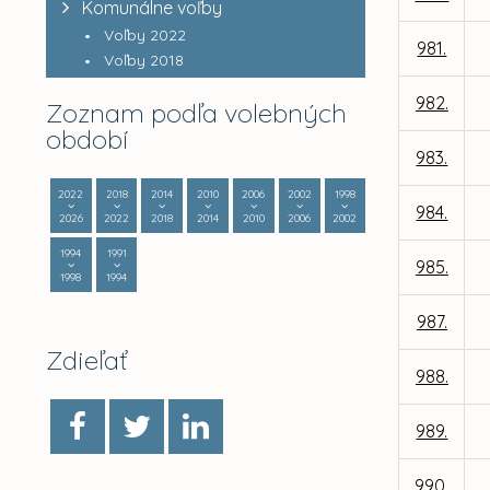
Komunálne voľby
Voľby 2022
981.
Voľby 2018
982.
Zoznam podľa volebných
období
983.
2022
2018
2014
2010
2006
2002
1998
984.
2026
2022
2018
2014
2010
2006
2002
1994
1991
985.
1998
1994
987.
Zdieľať
988.
989.
990.