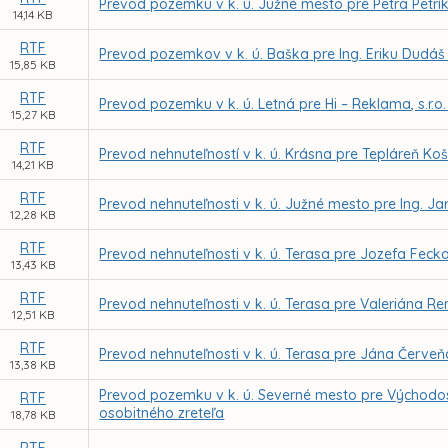
Prevod pozemku v k. ú. Južné mesto pre Petra Petrí
14,14 KB
RTF
Prevod pozemkov v k. ú. Baška pre Ing. Eriku Dudáš
15,85 KB
RTF
Prevod pozemku v k. ú. Letná pre Hi – Reklama, s.r.
15,27 KB
RTF
Prevod nehnuteľností v k. ú. Krásna pre Tepláreň Koši
14,21 KB
RTF
Prevod nehnuteľnosti v k. ú. Južné mesto pre Ing. J
12,28 KB
RTF
Prevod nehnuteľnosti v k. ú. Terasa pre Jozefa Fec
13,43 KB
RTF
Prevod nehnuteľnosti v k. ú. Terasa pre Valeriána R
12,51 KB
RTF
Prevod nehnuteľnosti v k. ú. Terasa pre Jána Červe
13,38 KB
Prevod pozemku v k. ú. Severné mesto pre Východo
RTF
osobitného zreteľa
18,78 KB