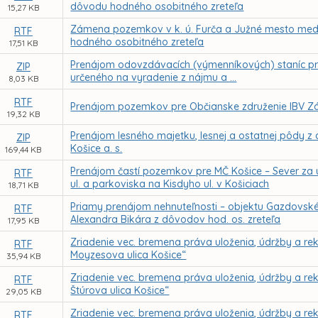
dôvodu hodného osobitného zreteľa
15,27 KB
Zámena pozemkov v k. ú. Furča a Južné mesto medzi
RTF
hodného osobitného zreteľa
17,51 KB
Prenájom odovzdávacích (výmenníkových) staníc pr
ZIP
určeného na vyradenie z nájmu a ...
8,03 KB
RTF
Prenájom pozemkov pre Občianske združenie IBV Z
19,32 KB
Prenájom lesného majetku, lesnej a ostatnej pôdy z
ZIP
Košice a. s.
169,44 KB
Prenájom častí pozemkov pre MČ Košice – Sever za 
RTF
ul. a parkoviska na Kisdyho ul. v Košiciach
18,71 KB
Priamy prenájom nehnuteľnosti – objektu Gazdovskéh
RTF
Alexandra Bikára z dôvodov hod. os. zreteľa
17,95 KB
Zriadenie vec. bremena práva uloženia, údržby a reko
RTF
Moyzesova ulica Košice“
35,94 KB
Zriadenie vec. bremena práva uloženia, údržby a reko
RTF
Štúrova ulica Košice“
29,05 KB
Zriadenie vec. bremena práva uloženia, údržby a reko
RTF