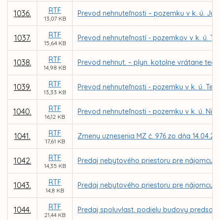
RTF
1036.
Prevod nehnuteľnosti – pozemku v k. ú. Juž
13,07 KB
RTF
1037.
Prevod nehnuteľností - pozemkov v k. ú. 
15,64 KB
RTF
1038.
Prevod nehnut. – plyn. kotolne vrátane tech
14,98 KB
RTF
1039.
Prevod nehnuteľnosti - pozemku v k. ú. Ter
13,33 KB
RTF
1040.
Prevod nehnuteľnosti - pozemku v k. ú. Niž
16,12 KB
RTF
1041.
Zmeny uznesenia MZ č. 976 zo dňa 14.04.20
17,61 KB
RTF
1042.
Predaj nebytového priestoru pre nájomcu MIPA
14,35 KB
RTF
1043.
Predaj nebytového priestoru pre nájomcu Pe
14,8 KB
RTF
1044.
Predaj spoluvlast. podielu budovy predsade
21,44 KB