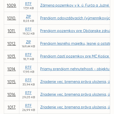
RTF
1009.
Zámena pozemkov v k. ú. Furča a Južné mes
17,51 KB
ZIP
1010.
Prenájom odovzdávacích (výmenníkových) st
8,03 KB
RTF
1011.
Prenájom pozemkov pre Občianske združen
19,32 KB
ZIP
1012.
Prenájom lesného majetku, lesnej a ostatne
169,44 KB
RTF
1013.
Prenájom častí pozemkov pre MČ Košice – Se
18,71 KB
RTF
1014.
Priamy prenájom nehnuteľnosti – objektu Ga
17,95 KB
RTF
1015.
Zriadenie vec. bremena práva uloženia, údrž
35,94 KB
RTF
1016.
Zriadenie vec. bremena práva uloženia, údrž
29,05 KB
RTF
1017.
Zriadenie vec. bremena práva uloženia, údrž
26,99 KB