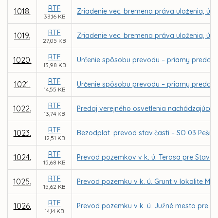
RTF
1018.
Zriadenie vec. bremena práva uloženia, údr
33,16 KB
RTF
1019.
Zriadenie vec. bremena práva uloženia, údrž
27,05 KB
RTF
1020.
Určenie spôsobu prevodu – priamy predaj p
13,98 KB
RTF
1021.
Určenie spôsobu prevodu – priamy predaj 
14,55 KB
RTF
1022.
Predaj verejného osvetlenia nachádzajúceho
13,74 KB
RTF
1023.
Bezodplat. prevod stav.časti – SO 03 Pešie ko
12,51 KB
RTF
1024.
Prevod pozemkov v k. ú. Terasa pre Stavop
15,68 KB
RTF
1025.
Prevod pozemku v k. ú. Grunt v lokalite Mo
15,62 KB
RTF
1026.
Prevod pozemku v k. ú. Južné mesto pre Pe
14,14 KB