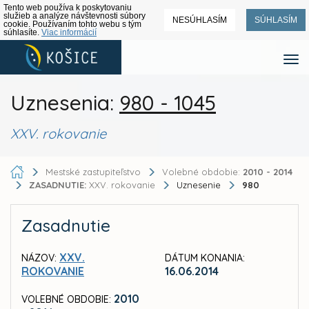
Tento web používa k poskytovaniu
služieb a analýze návštevnosti súbory
NESÚHLASÍM
SÚHLASÍM
cookie. Používaním tohto webu s tým
súhlasíte.
Viac informácií
Uznesenia:
980 - 1045
XXV. rokovanie
Mestské zastupiteľstvo
Volebné obdobie:
2010 - 2014
ZASADNUTIE:
XXV. rokovanie
Uznesenie
980
Zasadnutie
XXV.
NÁZOV:
DÁTUM KONANIA:
ROKOVANIE
16.06.2014
2010
VOLEBNÉ OBDOBIE: