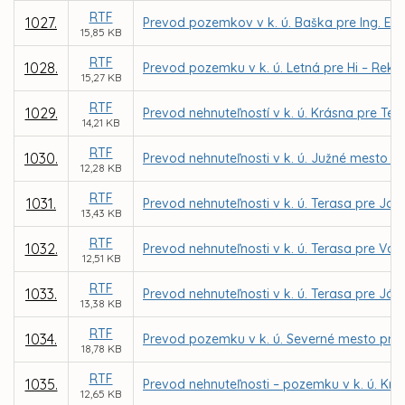
RTF
1027.
Prevod pozemkov v k. ú. Baška pre Ing. Eri
15,85 KB
RTF
1028.
Prevod pozemku v k. ú. Letná pre Hi – Rekl
15,27 KB
RTF
1029.
Prevod nehnuteľností v k. ú. Krásna pre Tepl
14,21 KB
RTF
1030.
Prevod nehnuteľnosti v k. ú. Južné mesto p
12,28 KB
RTF
1031.
Prevod nehnuteľnosti v k. ú. Terasa pre Jo
13,43 KB
RTF
1032.
Prevod nehnuteľnosti v k. ú. Terasa pre Va
12,51 KB
RTF
1033.
Prevod nehnuteľnosti v k. ú. Terasa pre Já
13,38 KB
RTF
1034.
Prevod pozemku v k. ú. Severné mesto pre
18,78 KB
RTF
1035.
Prevod nehnuteľnosti – pozemku v k. ú. Kr
12,65 KB