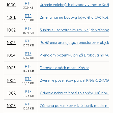
RTF
1000.
Určenie volebných obvodov v meste Košice
37,9 KB
RTF
1001.
Zmena nájmu budovy bývalého CVČ Košice - 
13,38 KB
RTF
1002.
Súhlas s uzatváraním zmluvných vzťahov v 
16,71 KB
RTF
1003.
Rozšírenie prenajatých priestorov v objekt
15,78 KB
RTF
1004.
Prenájom pozemku pri ZŠ Drábova na výst
12,67 KB
RTF
1005.
Darovanie sôch mestu Košice
16,76 KB
RTF
1006.
Zverenie pozemkov parciel KN-E č. 241/502 
18,83 KB
RTF
1007.
Odňatie nehnuteľností zo správy MČ Košice 
21,25 KB
RTF
1008.
Zámena pozemkov v k. ú. Luník medzi mest
15,27 KB