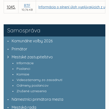
RTF
1045.
Informácia o plnení úloh vyplývajúcich z u
10,76 KB
Samospráva
Komunálne voľby 2026
Primátor
Mestské zastupiteľstvo
Informácie
Poslanci
Komisie
Videozáznamy zo zasadnutí
Odmeny poslancov
Zrušené uznesenia
Námestníci primátora mesta
Mestská rada