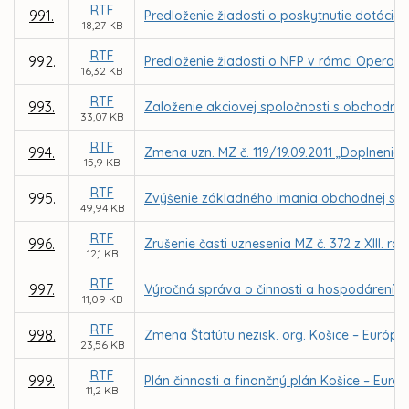
RTF
991.
Predloženie žiadosti o poskytnutie dotácie 
18,27 KB
RTF
992.
Predloženie žiadosti o NFP v rámci Operačn
16,32 KB
RTF
993.
Založenie akciovej spoločnosti s obchodný
33,07 KB
RTF
994.
Zmena uzn. MZ č. 119/19.09.2011 „Doplnenie 
15,9 KB
RTF
995.
Zvýšenie základného imania obchodnej spo
49,94 KB
RTF
996.
Zrušenie časti uznesenia MZ č. 372 z XIII. r
12,1 KB
RTF
997.
Výročná správa o činnosti a hospodárení ne
11,09 KB
RTF
998.
Zmena Štatútu nezisk. org. Košice – Európsk
23,56 KB
RTF
999.
Plán činnosti a finančný plán Košice – Európ
11,2 KB