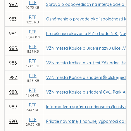
RTF
982.
Správa o odpovediach na interpelácie a do
10,75 KB
RTF
983.
Oznámenie o prevode akcií spoločnosti KOS
12,15 KB
RTF
984.
Prerušenie rokovania MZ o bode č. 8 „Ná
12,03 KB
RTF
985.
VZN mesta Košice o určení názvu ulice „Vý
11,37 KB
RTF
986.
VZN mesta Košice o zrušení Základnej školy,
12,01 KB
RTF
987.
VZN mesta Košice o zriadení Školskej jedál
11,58 KB
RTF
988.
VZN mesta Košice o zriadení CVČ, Park Ange
12,64 KB
RTF
989.
Informatívna správa o prínosoch členstva 
24,47 KB
RTF
990.
Prijatie návratnej finančnej výpomoci od M
29,75 KB