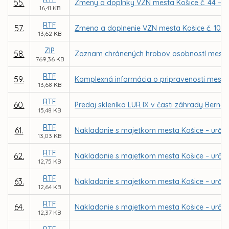
55.
Zmeny a doplnky VZN mesta Košice č. 44 – 
16,41 KB
RTF
57.
Zmena a doplnenie VZN mesta Košice č. 103 o 
13,62 KB
ZIP
58.
Zoznam chránených hrobov osobností mesta
769,36 KB
RTF
59.
Komplexná informácia o pripravenosti mesta 
13,68 KB
RTF
60.
Predaj skleníka LUR IX v časti záhrady Bernát
15,48 KB
RTF
61.
Nakladanie s majetkom mesta Košice – urče
13,03 KB
RTF
62.
Nakladanie s majetkom mesta Košice – určen
12,75 KB
RTF
63.
Nakladanie s majetkom mesta Košice – určeni
12,64 KB
RTF
64.
Nakladanie s majetkom mesta Košice – urče
12,37 KB