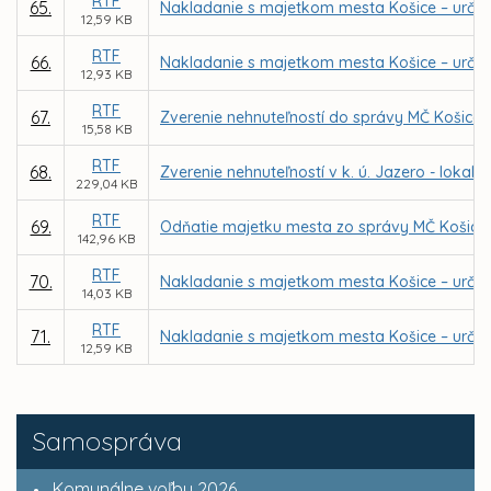
RTF
65.
Nakladanie s majetkom mesta Košice – určen
12,59 KB
RTF
66.
Nakladanie s majetkom mesta Košice – urč
12,93 KB
RTF
67.
Zverenie nehnuteľností do správy MČ Košice
15,58 KB
RTF
68.
Zverenie nehnuteľností v k. ú. Jazero - lokal
229,04 KB
RTF
69.
Odňatie majetku mesta zo správy MČ Košice -
142,96 KB
RTF
70.
Nakladanie s majetkom mesta Košice – určen
14,03 KB
RTF
71.
Nakladanie s majetkom mesta Košice – určen
12,59 KB
Samospráva
Komunálne voľby 2026