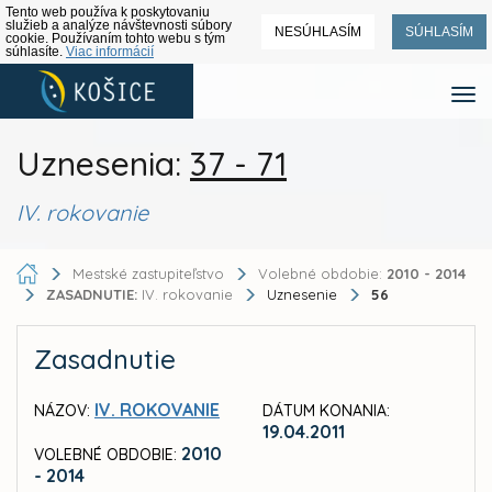
Tento web používa k poskytovaniu
služieb a analýze návštevnosti súbory
NESÚHLASÍM
SÚHLASÍM
cookie. Používaním tohto webu s tým
súhlasíte.
Viac informácií
Uznesenia:
37 - 71
IV. rokovanie
Mestské zastupiteľstvo
Volebné obdobie:
2010 - 2014
ZASADNUTIE:
IV. rokovanie
Uznesenie
56
Zasadnutie
IV. ROKOVANIE
NÁZOV:
DÁTUM KONANIA:
19.04.2011
2010
VOLEBNÉ OBDOBIE:
- 2014