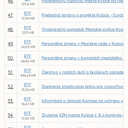
46.
Programový rozpočtu mesta Košice na roky 2
125,6 KB
RTF
47.
Priebežná správa o projekte Košice – Európske
12,56 KB
RTF
48.
Organizačný poriadok Mestskej polície Košic
23,11 KB
RTF
49.
Personálne zmeny v Mestskej rade v Košiciac
26,03 KB
RTF
50.
Personálne zmeny v komisiách mestského zas
66,82 KB
RTF
51.
Členstvo v radách škôl a školských zariadení
346,24 KB
RTF
52.
Doplnenie zriaďovacej listiny pre rozpočtovú
13,56 KB
RTF
53.
Informácia o činnosti Komisie na ochranu ver
16,67 KB
RTF
54.
Zrušenie VZN mesta Košice č. 8 o kontrole 
12,62 KB
RTF