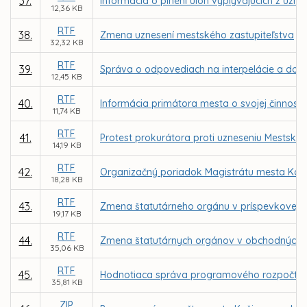
37.
Informácia o plnení úloh vyplývajúcich z uzn
12,36 KB
RTF
38.
Zmena uznesení mestského zastupiteľstva
32,32 KB
RTF
39.
Správa o odpovediach na interpelácie a dopyt
12,45 KB
RTF
40.
Informácia primátora mesta o svojej činnosti 
11,74 KB
RTF
41.
Protest prokurátora proti uzneseniu Mestského
14,19 KB
RTF
42.
Organizačný poriadok Magistrátu mesta Koš
18,28 KB
RTF
43.
Zmena štatutárneho orgánu v príspevkovej or
19,17 KB
RTF
44.
Zmena štatutárnych orgánov v obchodných s
35,06 KB
RTF
45.
Hodnotiaca správa programového rozpočtu a
35,81 KB
ZIP