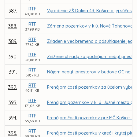
RTF
387.
Vyradenie ZŠ Dolina 43, Košice a jej súčasti 
40,98 KB
RTF
388.
Zámena pozemkov v k.ú. Nové Ťahanovce med
37,98 KB
RTF
389.
Zriadenie vec.bremena a odsúhlasenie jedno
77,62 KB
RTF
390.
Zníženie úhrady za podnájom nebyt.priestorov
38,88 KB
RTF
391.
Nájom nebyt. priestorov v budove OC na ul. 
38,17 KB
RTF
392.
Prenájom časti pozemkov za účelom vybudov
40,81 KB
RTF
393.
Prenájom pozemkov v k. ú. Južné mesto pre
171,05 KB
RTF
394.
Prenájom častí pozemkov pre MČ Košice – Zá
55,69 KB
RTF
395.
Prenájom časti pozemku v areáli krytej plav
39,38 KB