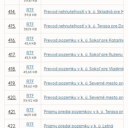
39,61 KB
RTF
414.
Prevod nehnuteľností v k. ú. Skladná pre Mic
39,8 KB
RTF
415.
Prevod nehnuteľností v k. ú. Terasa pre Domo
38,19 KB
RTF
416.
Prevod pozemku v k. ú. Sokoľ pre Katarínu 
43,4 KB
RTF
417.
Prevod pozemku v k. ú. Sokoľ pre Ruženu P
43,5 KB
RTF
418.
Prevod pozemku v k. ú. Sokoľ pre Vladimír
43,63 KB
RTF
419.
Prevod pozemku v k. ú. Severné mesto pre 
38,62 KB
RTF
420.
Prevod pozemku v k. ú. Severné mesto pre 
39,92 KB
RTF
421.
Priamy predaj pozemkov v k. ú. Terasa pre v
44,19 KB
RTF
422.
Priamy predaj pozemku v k. ú. Letná