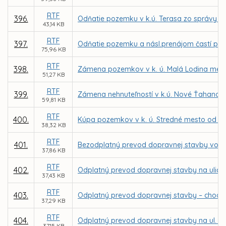
RTF
396.
Odňatie pozemku v k.ú. Terasa zo správy M
43,14 KB
RTF
397.
Odňatie pozemku a násl.prenájom častí poz. 
75,96 KB
RTF
398.
Zámena pozemkov v k. ú. Malá Lodina medzi
51,27 KB
RTF
399.
Zámena nehnuteľností v k.ú. Nové Ťahanovc
59,81 KB
RTF
400.
Kúpa pozemkov v k. ú. Stredné mesto od spol
38,32 KB
RTF
401.
Bezodplatný prevod dopravnej stavby vo vlas
37,86 KB
RTF
402.
Odplatný prevod dopravnej stavby na ulici O
37,43 KB
RTF
403.
Odplatný prevod dopravnej stavby – chodníka
37,29 KB
RTF
404.
Odplatný prevod dopravnej stavby na ul. Tri
37,15 KB