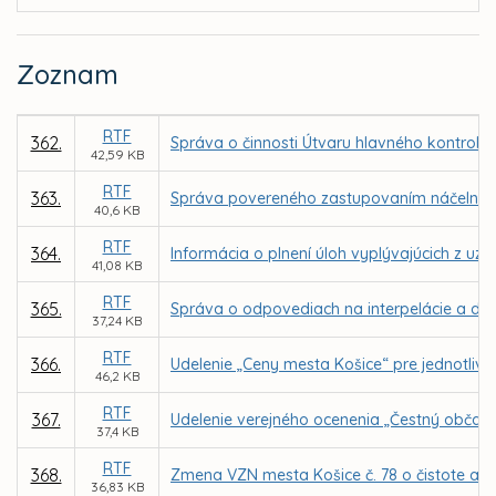
Zoznam
RTF
362.
Správa o činnosti Útvaru hlavného kontroló
42,59 KB
RTF
363.
Správa povereného zastupovaním náčelníka Me
40,6 KB
RTF
364.
Informácia o plnení úloh vyplývajúcich z uz
41,08 KB
RTF
365.
Správa o odpovediach na interpelácie a dopy
37,24 KB
RTF
366.
Udelenie „Ceny mesta Košice“ pre jednotlivco
46,2 KB
RTF
367.
Udelenie verejného ocenenia „Čestný občan
37,4 KB
RTF
368.
Zmena VZN mesta Košice č. 78 o čistote a 
36,83 KB