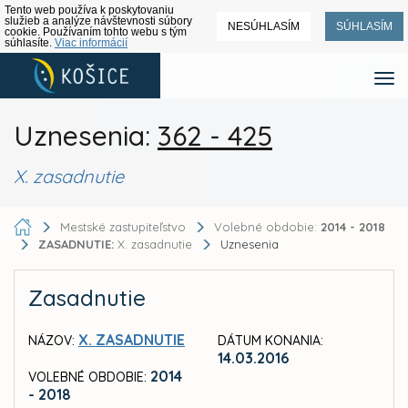
Tento web používa k poskytovaniu
služieb a analýze návštevnosti súbory
NESÚHLASÍM
SÚHLASÍM
cookie. Používaním tohto webu s tým
súhlasíte.
Viac informácií
Uznesenia:
362 - 425
X. zasadnutie
Mestské zastupiteľstvo
Volebné obdobie:
2014 - 2018
ZASADNUTIE:
X. zasadnutie
Uznesenia
Zasadnutie
X. ZASADNUTIE
NÁZOV:
DÁTUM KONANIA:
14.03.2016
2014
VOLEBNÉ OBDOBIE:
- 2018