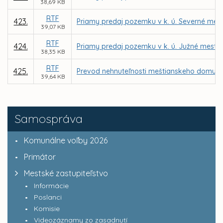
38,69 KB
RTF
423.
Priamy predaj pozemku v k. ú. Severné mest
39,07 KB
RTF
424.
Priamy predaj pozemku v k. ú. Južné mesto p
38,35 KB
RTF
425.
Prevod nehnuteľnosti meštianskeho domu na
39,64 KB
Samospráva
Komunálne voľby 2026
Primátor
Mestské zastupiteľstvo
Informácie
Poslanci
Komisie
Videozáznamy zo zasadnutí