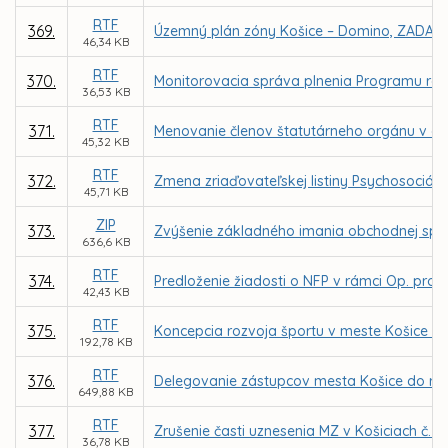
RTF
369.
Územný plán zóny Košice – Domino, ZADANI
46,34 KB
RTF
370.
Monitorovacia správa plnenia Programu roz
36,53 KB
RTF
371.
Menovanie členov štatutárneho orgánu v obc
45,32 KB
RTF
372.
Zmena zriaďovateľskej listiny Psychosociáln
45,71 KB
ZIP
373.
Zvýšenie základného imania obchodnej spo
636,6 KB
RTF
374.
Predloženie žiadosti o NFP v rámci Op. prog
42,43 KB
RTF
375.
Koncepcia rozvoja športu v meste Košice - p
192,78 KB
RTF
376.
Delegovanie zástupcov mesta Košice do rád š
649,88 KB
RTF
377.
Zrušenie časti uznesenia MZ v Košiciach č. 2
36,78 KB