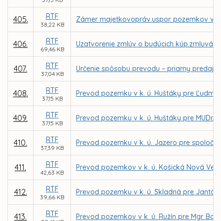
RTF
405.
Zámer majetkovopráv.uspor. pozemkov v k.ú. 
38,22 KB
RTF
406.
Uzatvorenie zmlúv o budúcich kúp.zmluvách 
69,46 KB
RTF
407.
Určenie spôsobu prevodu – priamy predaj p
37,04 KB
RTF
408.
Prevod pozemku v k. ú. Huštáky pre Ľudmil
37,15 KB
RTF
409.
Prevod pozemku v k. ú. Huštáky pre MUDr. 
37,15 KB
RTF
410.
Prevod pozemku v k. ú. Jazero pre spoločno
37,39 KB
RTF
411.
Prevod pozemkov v k. ú. Košická Nová Ves p
42,63 KB
RTF
412.
Prevod pozemku v k. ú. Skladná pre Jantáro
39,66 KB
RTF
413.
Prevod pozemkov v k. ú. Ružín pre Mgr. Bo