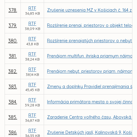
RTF
378.
Zrušenie uznesenia MZ v Košiciach č. 164 z
36,85 KB
RTF
379.
Rozšírenie prenaj. priestorov o objekt telo
38,09 KB
RTF
380.
Rozšírenie prenajatých priestorov o nebyt. 
43,8 KB
RTF
381.
Prenájom multifun. ihriska priamym nájmom
38,24 KB
RTF
382.
Prenájom nebyt. priestorov priam. nájmom 
38,14 KB
RTF
383.
Zmeny a doplnky Pravidiel prenajímania ško
45,45 KB
RTF
384.
Informácia primátora mesta o svojej činnosti
39,28 KB
RTF
385.
Zaradenie Centra voľného času, Abovská 36, 
36,87 KB
RTF
386.
Zrušenie Detských jaslí, Kalinovská 9, Košice
36,35 KB