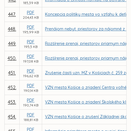
185,39 KB
PDF
447.
Koncepcia politiky mesta vo vzťahu k deťom
204,43 KB
PDF
448.
Prenájom nebyt. priestorov za nájomné z dôv
195,99 KB
PDF
449.
Rozšírenie prenaj. priestorov priamym nájmo
195,5 KB
PDF
450.
Rozšírenie prenaj. priestorov priamym nájm
197,08 KB
PDF
451.
Zrušenie časti uzn. MZ v Košiciach č. 259 z
196,62 KB
PDF
452.
VZN mesta Košice o zriadení Centra voľného
190,14 KB
PDF
453.
VZN mesta Košice o zriadení Školského klubu
190,74 KB
PDF
454.
VZN mesta Košice o zrušení Základnej školy, 
188,81 KB
PDF