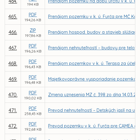
464.
Prenájom pozemku na dobu určitú v k. ú. Čer
194 KB
PDF
465.
Prenájom pozemku v k. ú. Furča pre MČ Koši
194,26 KB
ZIP
466.
Prenájom hospod. budov a stavieb slúžiacich
197,86 KB
PDF
467.
Prenájom nehnuteľností – budovy pre telov
196,26 KB
PDF
468.
Prenájom pozemkov v k. ú. Terasa za účelom
196,43 KB
PDF
469.
Majetkovoprávne vysporiadanie pozemkov v
196,48 KB
PDF
470.
Zmena uznesenia MZ č. 398 zo dňa 14.03.20
190,02 KB
PDF
471.
Prevod nehnuteľností – Detských jaslí na ul
258,45 KB
PDF
472.
Prevod pozemku v k. ú. Furča pre CAMEA car
192,68 KB
PDF