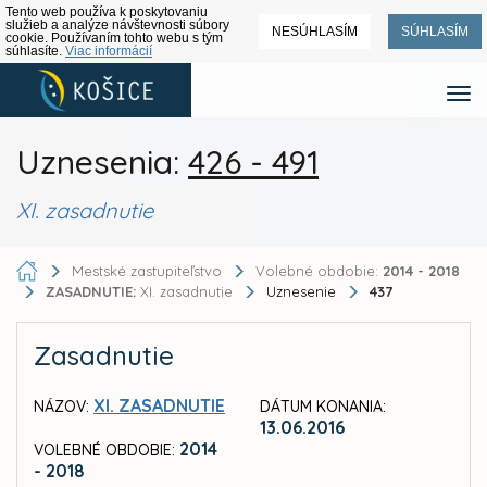
Tento web používa k poskytovaniu
služieb a analýze návštevnosti súbory
NESÚHLASÍM
SÚHLASÍM
cookie. Používaním tohto webu s tým
súhlasíte.
Viac informácií
Uznesenia:
426 - 491
XI. zasadnutie
Mestské zastupiteľstvo
Volebné obdobie:
2014 - 2018
ZASADNUTIE:
XI. zasadnutie
Uznesenie
437
Zasadnutie
XI. ZASADNUTIE
NÁZOV:
DÁTUM KONANIA:
13.06.2016
2014
VOLEBNÉ OBDOBIE:
- 2018