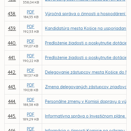
358,04 KB
PDF
438.
Výročná správa o činnosti a hospodárení nezi
184,35 KB
PDF
439.
Kandidatúra mesta Košice na usporiadanie 
192,53 KB
PDF
440.
Predloženie žiadosti o poskytnutie dotácie z
191,07 KB
PDF
441.
Predloženie žiadosti o poskytnutie dotácie z
190,22 KB
PDF
442.
Delegovanie zástupcov mesta Košice do Mes
187,37 KB
PDF
443.
Zmena delegovaných zástupcov zriaďovateľa
190,18 KB
PDF
444.
Personálne zmeny v Komisii dopravy a výsta
188,38 KB
PDF
445.
Informatívna správa o Investičnom pláne ob
189,29 KB
PDF
446.
Informácia o činnosti Komisie na ochranu ve