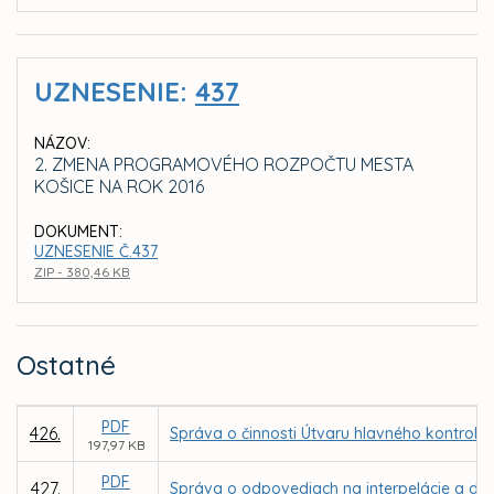
UZNESENIE:
437
NÁZOV:
2. ZMENA PROGRAMOVÉHO ROZPOČTU MESTA
KOŠICE NA ROK 2016
DOKUMENT:
UZNESENIE Č.437
ZIP - 380,46 KB
Ostatné
PDF
426.
Správa o činnosti Útvaru hlavného kontroló
197,97 KB
PDF
427.
Správa o odpovediach na interpelácie a dop