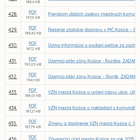
188,4 KB
PDF
428.
Prenájom ďalších úsekov miestnych komunikác
197,5 KB
PDF
429.
Riešenie statickej dopravy v MČ Košice – Se
188,42 KB
PDF
430.
Ústna informácia o podaní petície za zachov
187,2 KB
PDF
431.
Územný plán zóny Košice - Rozália, ZADANI
193,03 KB
PDF
432.
Územný plán zóny Košice – Slivník, ZADANIE
194,1 KB
PDF
433.
VZN mesta Košice o určení názvu ulice „Ulic
188,01 KB
PDF
434.
VZN mesta Košice o nakladaní s komunáln
187,21 KB
PDF
435.
Zmeny a doplnenie VZN mesta Košice č. 130
187,79 KB
PDF
436.
Záverečný účet mesta Košice za rok 2015