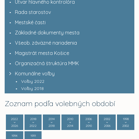
Útvar hlavného kontrolóra
Rada starostov
Mestské časti
Základné dokumenty mesta
Všeob. záväzné nariadenia
Magistrát mesta Košice
Organizačná štruktúra MMK
Komunálne voľby
Voľby 2022
Voľby 2018
Zoznam podľa volebných období
2022
2018
2014
2010
2006
2002
1998
2026
2022
2018
2014
2010
2006
2002
1994
1991