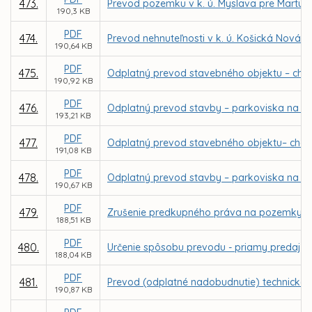
473.
Prevod pozemku v k. ú. Myslava pre Martu 
190,3 KB
PDF
474.
Prevod nehnuteľnosti v k. ú. Košická Nová 
190,64 KB
PDF
475.
Odplatný prevod stavebného objektu – chodn
190,92 KB
PDF
476.
Odplatný prevod stavby – parkoviska na Šafá
193,21 KB
PDF
477.
Odplatný prevod stavebného objektu– chodní
191,08 KB
PDF
478.
Odplatný prevod stavby – parkoviska na Mik
190,67 KB
PDF
479.
Zrušenie predkupného práva na pozemky v k
188,51 KB
PDF
480.
Určenie spôsobu prevodu - priamy predaj p
188,04 KB
PDF
481.
Prevod (odplatné nadobudnutie) technického
190,87 KB