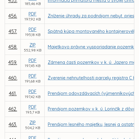
455.
Informácia primátora mesta o svojej činnost
185,46 KB
PDF
456.
Zníženie úhrady za podnájom nebyt. priestorov
197,92 KB
PDF
457.
Spätná kúpa montovaného kontajnerového sy
195,18 KB
ZIP
458.
Majetkovo právne vysporiadanie pozemkov po
552,98 KB
PDF
459.
Zámena časti pozemkov v k. ú. Jazero medz
197,45 KB
PDF
460.
Zverenie nehnuteľnosti parcely registra C KN
191,68 KB
PDF
461.
Prenájom odovzdávacích (výmenníkových) 
197,42 KB
PDF
462.
Prenájom pozemkov v k. ú. Lorinčík z dôvod
193,7 KB
ZIP
463.
Prenájom lesného majetku, lesnej a ostatne
504,2 KB
PDF