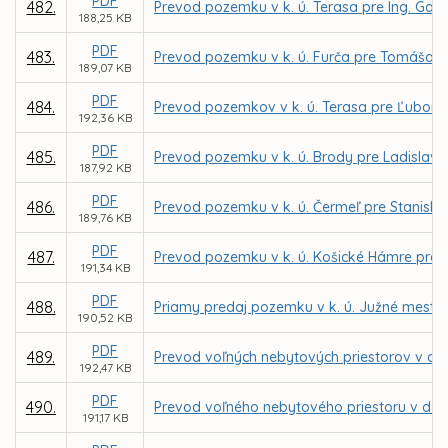
PDF
482.
Prevod pozemku v k. ú. Terasa pre Ing. Gab
188,25 KB
PDF
483.
Prevod pozemku v k. ú. Furča pre Tomáša L
189,07 KB
PDF
484.
Prevod pozemkov v k. ú. Terasa pre Ľubom
192,36 KB
PDF
485.
Prevod pozemku v k. ú. Brody pre Ladislav
187,92 KB
PDF
486.
Prevod pozemku v k. ú. Čermeľ pre Stanisla
189,76 KB
PDF
487.
Prevod pozemku v k. ú. Košické Hámre pre Pa
191,34 KB
PDF
488.
Priamy predaj pozemku v k. ú. Južné mesto p
190,52 KB
PDF
489.
Prevod voľných nebytových priestorov v dom
192,47 KB
PDF
490.
Prevod voľného nebytového priestoru v dome
191,17 KB