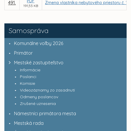
PDF
491.
Zmena vlastníka nebytového priestoru č. 12 
191,53 KB
Samospráva
Komunálne voľby 2026
Primátor
Mestské zastupiteľstvo
Informácie
Poslanci
Komisie
Videozáznamy zo zasadnutí
Odmeny poslancov
Zrušené uznesenia
Námestníci primátora mesta
Mestská rada