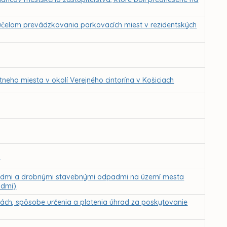
účelom prevádzkovania parkovacích miest v rezidentských
tneho miesta v okolí Verejného cintorína v Košiciach
“
admi a drobnými stavebnými odpadmi na území mesta
admi)
ách, spôsobe určenia a platenia úhrad za poskytovanie