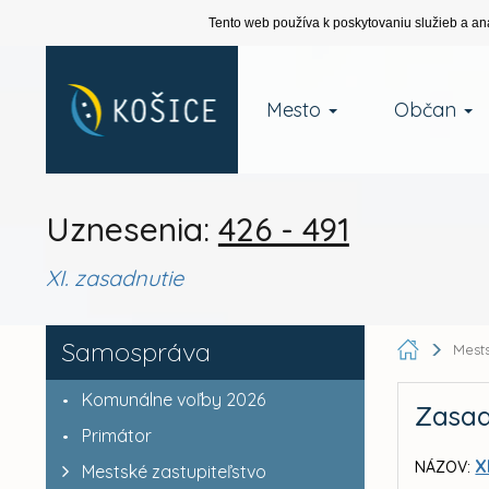
Tento web používa k poskytovaniu služieb a an
Mesto
Občan
Uznesenia:
426 - 491
XI. zasadnutie
Samospráva
Mests
Komunálne voľby 2026
Zasad
Primátor
X
NÁZOV:
Mestské zastupiteľstvo