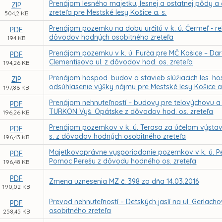
Prenájom lesného majetku, lesnej a ostatnej pôdy 
ZIP
zreteľa pre Mestské lesy Košice a. s.
504,2 KB
Prenájom pozemku na dobu určitú v k. ú. Čermeľ - rek
PDF
dôvodov hodných osobitného zreteľa
194 KB
Prenájom pozemku v k. ú. Furča pre MČ Košice – Dar
PDF
Clementisova ul. z dôvodov hod. os. zreteľa
194,26 KB
Prenájom hospod. budov a stavieb slúžiacich les. ho
ZIP
odsúhlasenie výšky nájmu pre Mestské lesy Košice a
197,86 KB
Prenájom nehnuteľností – budovy pre telovýchovu 
PDF
TURKON Vyš. Opátske z dôvodov hod. os. zreteľa
196,26 KB
Prenájom pozemkov v k. ú. Terasa za účelom výstavb
PDF
s. z dôvodov hodných osobitného zreteľa
196,43 KB
Majetkovoprávne vysporiadanie pozemkov v k. ú. P
PDF
Pomoc Perešu z dôvodu hodného os. zreteľa
196,48 KB
PDF
Zmena uznesenia MZ č. 398 zo dňa 14.03.2016
190,02 KB
Prevod nehnuteľností – Detských jaslí na ul. Gerlac
PDF
osobitného zreteľa
258,45 KB