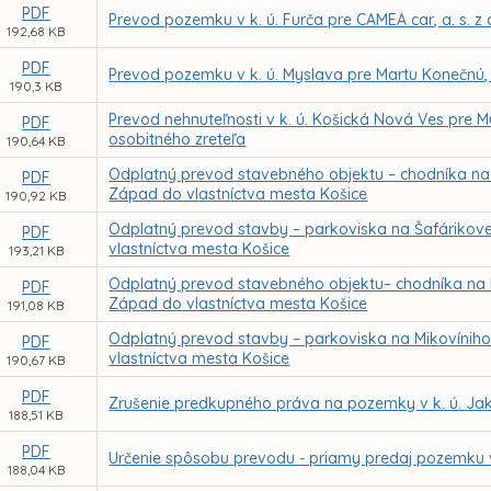
PDF
Prevod pozemku v k. ú. Furča pre CAMEA car, a. s. 
192,68 KB
PDF
Prevod pozemku v k. ú. Myslava pre Martu Konečnú,
190,3 KB
Prevod nehnuteľnosti v k. ú. Košická Nová Ves pre
PDF
osobitného zreteľa
190,64 KB
Odplatný prevod stavebného objektu – chodníka na So
PDF
Západ do vlastníctva mesta Košice
190,92 KB
Odplatný prevod stavby – parkoviska na Šafárikovej
PDF
vlastníctva mesta Košice
193,21 KB
Odplatný prevod stavebného objektu– chodníka na Mik
PDF
Západ do vlastníctva mesta Košice
191,08 KB
Odplatný prevod stavby – parkoviska na Mikovíniho 
PDF
vlastníctva mesta Košice
190,67 KB
PDF
Zrušenie predkupného práva na pozemky v k. ú. Ja
188,51 KB
PDF
Určenie spôsobu prevodu - priamy predaj pozemku v
188,04 KB