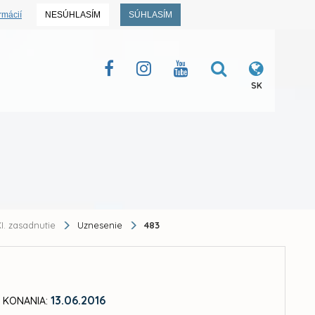
rmácií
NESÚHLASÍM
SÚHLASÍM
SK
I. zasadnutie
Uznesenie
483
13.06.2016
 KONANIA: