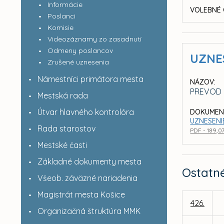
Informácie
VOLEBNÉ 
Poslanci
Komisie
Videozáznamy zo zasadnutí
Odmeny poslancov
UZNE
Zrušené uznesenia
Námestníci primátora mesta
NÁZOV:
PREVOD 
Mestská rada
Útvar hlavného kontrolóra
DOKUMEN
UZNESENI
Rada starostov
PDF - 189,0
Mestské časti
Základné dokumenty mesta
Ostatn
Všeob. záväzné nariadenia
Magistrát mesta Košice
426.
Organizačná štruktúra MMK