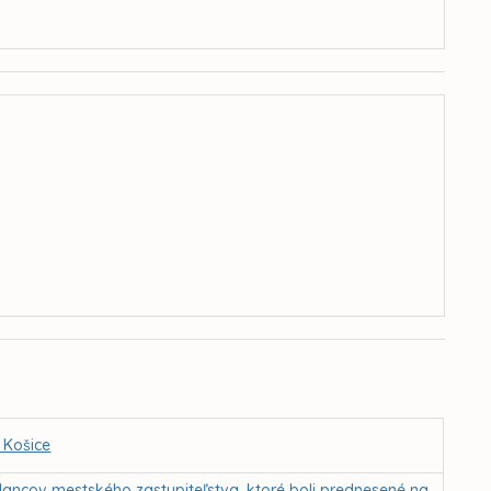
 Košice
lancov mestského zastupiteľstva, ktoré boli prednesené na