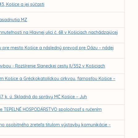
, Košice a jej súčasti
zasadnutia MZ
uteľnosti na Hlavnej ulici č. 68 v Košiciach nachádzajúcej
pre mesto Košice a následný prevod pre Oázu – nádej
u - Rozšírenie Slaneckej cesty II/552 v Košiciach
 Košice a Gréckokatolíckou cirkvou, farnosťou Košice –
37, k. ú. Skladná do správy MČ Košice – Juh
pre TEPELNÉ HOSPODÁRSTVO spoločnosť s ručením
ho osobitného zreteľa titulom výstavby komunikácie –