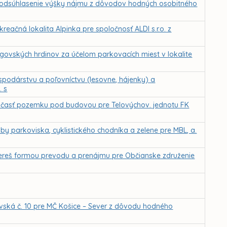
a odsúhlasenie výšky nájmu z dôvodov hodných osobitného
reačná lokalita Alpinka pre spoločnosť ALDI s.r.o. z
govských hrdinov za účelom parkovacích miest v lokalite
spodárstvu a poľovníctvu (lesovne, hájenky) a
. s
a časť pozemku pod budovou pre Telovýchov. jednotu FK
y parkoviska, cyklistického chodníka a zelene pre MBL, a.
ereš formou prevodu a prenájmu pre Občianske združenie
hovská č. 10 pre MČ Košice – Sever z dôvodu hodného