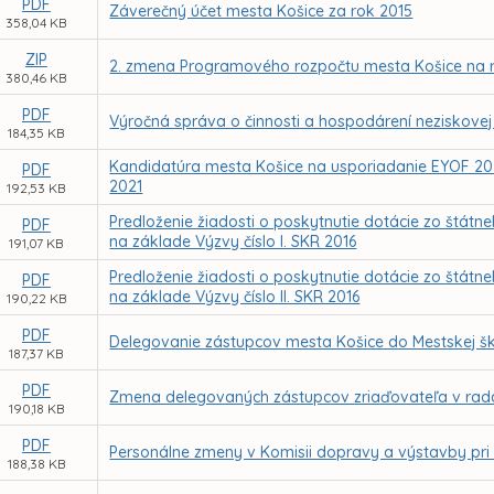
PDF
Záverečný účet mesta Košice za rok 2015
358,04 KB
ZIP
2. zmena Programového rozpočtu mesta Košice na 
380,46 KB
PDF
Výročná správa o činnosti a hospodárení neziskovej o
184,35 KB
Kandidatúra mesta Košice na usporiadanie EYOF 202
PDF
2021
192,53 KB
Predloženie žiadosti o poskytnutie dotácie zo štátn
PDF
na základe Výzvy číslo I. SKR 2016
191,07 KB
Predloženie žiadosti o poskytnutie dotácie zo štátn
PDF
na základe Výzvy číslo II. SKR 2016
190,22 KB
PDF
Delegovanie zástupcov mesta Košice do Mestskej šk
187,37 KB
PDF
Zmena delegovaných zástupcov zriaďovateľa v radá
190,18 KB
PDF
Personálne zmeny v Komisii dopravy a výstavby pri
188,38 KB