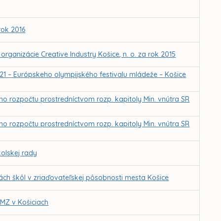
rok 2016
rganizácie Creative Industry Košice, n. o. za rok 2015
1 – Európskeho olympijského festivalu mládeže – Košice
eho rozpočtu prostredníctvom rozp. kapitoly Min. vnútra SR
eho rozpočtu prostredníctvom rozp. kapitoly Min. vnútra SR
olskej rady
ch škôl v zriaďovateľskej pôsobnosti mesta Košice
 MZ v Košiciach