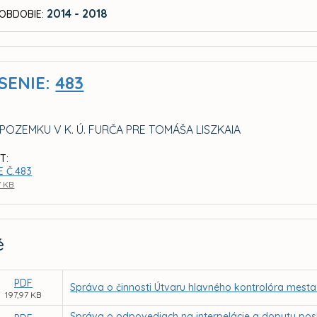
2014 - 2018
OBDOBIE:
SENIE:
483
POZEMKU V K. Ú. FURČA PRE TOMÁŠA LISZKAIA
T:
E Č.483
7 KB
é
PDF
Správa o činnosti Útvaru hlavného kontrolóra mesta
197,97 KB
Správa o odpovediach na interpelácie a dopyty pos