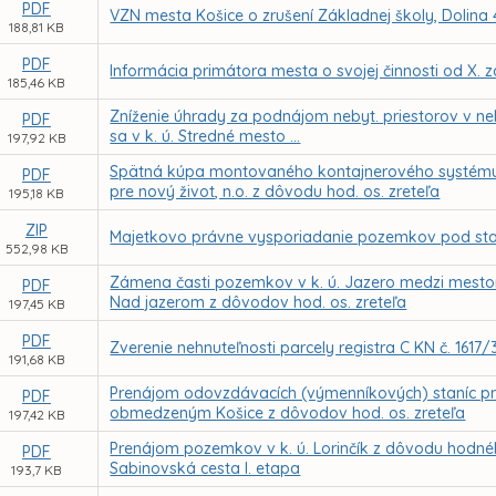
PDF
VZN mesta Košice o zrušení Základnej školy, Dolina 43
188,81 KB
PDF
Informácia primátora mesta o svojej činnosti od X. 
185,46 KB
Zníženie úhrady za podnájom nebyt. priestorov v nehn
PDF
sa v k. ú. Stredné mesto ...
197,92 KB
Spätná kúpa montovaného kontajnerového systému 
PDF
pre nový život, n.o. z dôvodu hod. os. zreteľa
195,18 KB
ZIP
Majetkovo právne vysporiadanie pozemkov pod stavbo
552,98 KB
Zámena časti pozemkov v k. ú. Jazero medzi mestom
PDF
Nad jazerom z dôvodov hod. os. zreteľa
197,45 KB
PDF
Zverenie nehnuteľnosti parcely registra C KN č. 1617/
191,68 KB
Prenájom odovzdávacích (výmenníkových) staníc 
PDF
obmedzeným Košice z dôvodov hod. os. zreteľa
197,42 KB
Prenájom pozemkov v k. ú. Lorinčík z dôvodu hodné
PDF
Sabinovská cesta I. etapa
193,7 KB