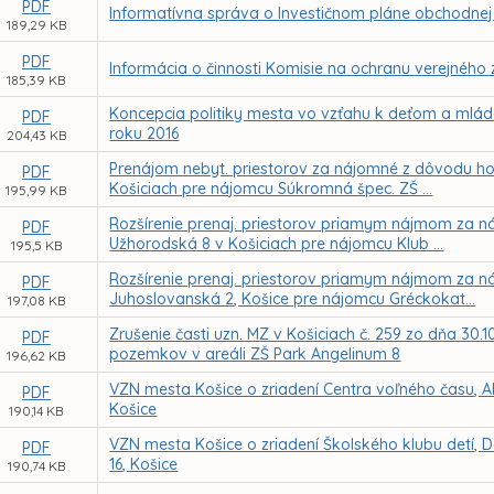
PDF
Informatívna správa o Investičnom pláne obchodnej 
189,29 KB
PDF
Informácia o činnosti Komisie na ochranu verejného 
185,39 KB
Koncepcia politiky mesta vo vzťahu k deťom a mlád
PDF
roku 2016
204,43 KB
Prenájom nebyt. priestorov za nájomné z dôvodu hod
PDF
Košiciach pre nájomcu Súkromná špec. ZŠ ...
195,99 KB
Rozšírenie prenaj. priestorov priamym nájmom za ná
PDF
Užhorodská 8 v Košiciach pre nájomcu Klub ...
195,5 KB
Rozšírenie prenaj. priestorov priamym nájmom za ná
PDF
Juhoslovanská 2, Košice pre nájomcu Gréckokat...
197,08 KB
Zrušenie časti uzn. MZ v Košiciach č. 259 zo dňa 30.1
PDF
pozemkov v areáli ZŠ Park Angelinum 8
196,62 KB
VZN mesta Košice o zriadení Centra voľného času, A
PDF
Košice
190,14 KB
VZN mesta Košice o zriadení Školského klubu detí, D
PDF
16, Košice
190,74 KB