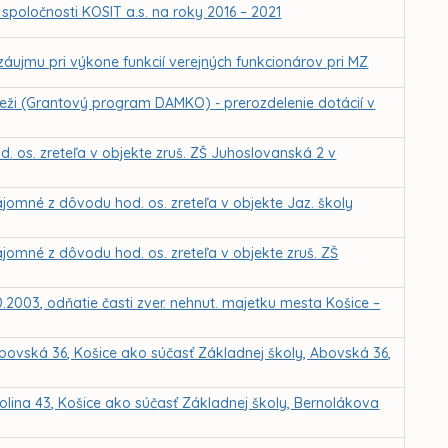
spoločnosti KOSIT a.s. na roky 2016 – 2021
záujmu pri výkone funkcií verejných funkcionárov pri MZ
eži (Grantový program DAMKO) - prerozdelenie dotácií v
. os. zreteľa v objekte zruš. ZŠ Juhoslovanská 2 v
jomné z dôvodu hod. os. zreteľa v objekte Jaz. školy
jomné z dôvodu hod. os. zreteľa v objekte zruš. ZŠ
0.2003, odňatie časti zver. nehnut. majetku mesta Košice –
bovská 36, Košice ako súčasť Základnej školy, Abovská 36,
olina 43, Košice ako súčasť Základnej školy, Bernolákova