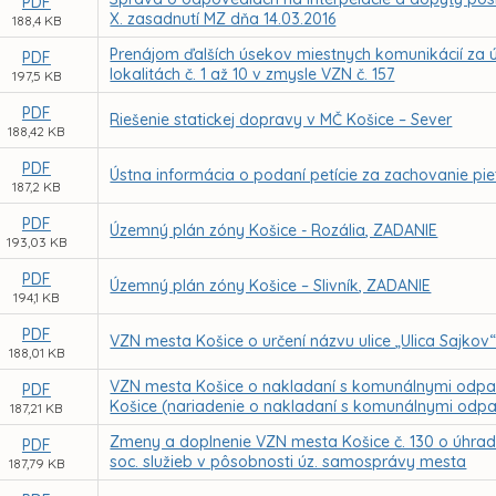
PDF
X. zasadnutí MZ dňa 14.03.2016
188,4 KB
Prenájom ďalších úsekov miestnych komunikácií za 
PDF
lokalitách č. 1 až 10 v zmysle VZN č. 157
197,5 KB
PDF
Riešenie statickej dopravy v MČ Košice – Sever
188,42 KB
PDF
Ústna informácia o podaní petície za zachovanie pie
187,2 KB
PDF
Územný plán zóny Košice - Rozália, ZADANIE
193,03 KB
PDF
Územný plán zóny Košice – Slivník, ZADANIE
194,1 KB
PDF
VZN mesta Košice o určení názvu ulice „Ulica Sajkov
188,01 KB
VZN mesta Košice o nakladaní s komunálnymi odp
PDF
Košice (nariadenie o nakladaní s komunálnymi odp
187,21 KB
Zmeny a doplnenie VZN mesta Košice č. 130 o úhrad
PDF
soc. služieb v pôsobnosti úz. samosprávy mesta
187,79 KB